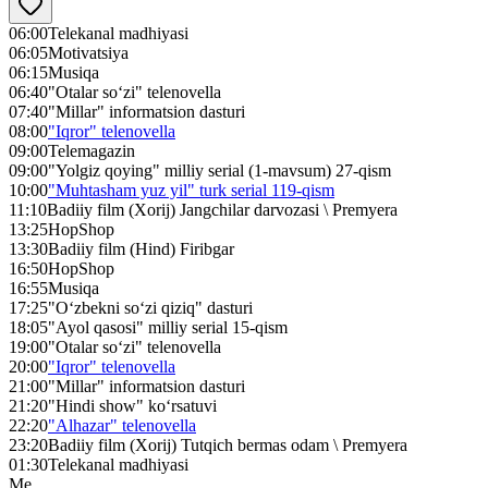
06:00
Telekanal madhiyasi
06:05
Motivatsiya
06:15
Musiqa
06:40
"Otalar so‘zi" telenovella
07:40
"Millar" informatsion dasturi
08:00
"Iqror" telenovella
09:00
Telemagazin
09:00
"Yolgiz qoying" milliy serial (1-mavsum) 27-qism
10:00
"Muhtasham yuz yil" turk serial 119-qism
11:10
Badiiy film (Xorij) Jangchilar darvozasi \ Premyera
13:25
HopShop
13:30
Badiiy film (Hind) Firibgar
16:50
HopShop
16:55
Musiqa
17:25
"O‘zbekni so‘zi qiziq" dasturi
18:05
"Ayol qasosi" milliy serial 15-qism
19:00
"Otalar so‘zi" telenovella
20:00
"Iqror" telenovella
21:00
"Millar" informatsion dasturi
21:20
"Hindi show" ko‘rsatuvi
22:20
"Alhazar" telenovella
23:20
Badiiy film (Xorij) Tutqich bermas odam \ Premyera
01:30
Telekanal madhiyasi
Me