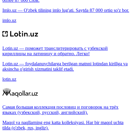
более 87 000 слов.
Imlo.uz — O'zbek tilining imlo lug'ati. Saytda 87 000 ortiq so'z bor.
imlo.uz
Lotin.uz — поможет транслитерировать с узбекской
кириллицы на латиницу и обратно. Легко!
Lotin.uz — foydalanuvchilarga berilgan matnni lotindan kirillga va
aksincha o'girish xizmatini taklif etadi.
lotin.uz
Самая большая коллекция пословиц и поговорок на трёх
языках (узбекский, русский, английский).
Maqol va naqllarning eng katta kolleksiyasi. Har bir maqol uchta
tilda (o'zbek, rus, ingliz).