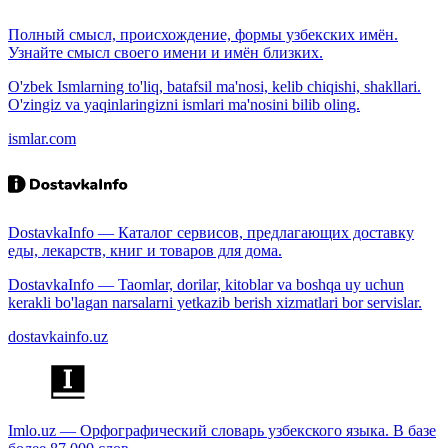
Полный смысл, происхождение, формы узбекских имён.
Узнайте смысл своего имени и имён близких.
O'zbek Ismlarning to'liq, batafsil ma'nosi, kelib chiqishi, shakllari.
O'zingiz va yaqinlaringizni ismlari ma'nosini bilib oling.
ismlar.com
DostavkaInfo — Каталог сервисов, предлагающих доставку
еды, лекарств, книг и товаров для дома.
DostavkaInfo — Taomlar, dorilar, kitoblar va boshqa uy uchun
kerakli bo'lagan narsalarni yetkazib berish xizmatlari bor servislar.
dostavkainfo.uz
Imlo.uz — Орфографический словарь узбекского языка. В базе