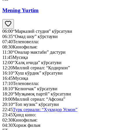
Mening Yurtim
06:00
“Марказий студия” кўрсатуви
06:35
“Омад шоу” кўрстауви
07:40
Теленовелла:
08:30
Кинофильм:
11:30
“Оналар мактаби” дастури
11:45
Мусиқа
12:00
“Халқ ичида” кўрсатуви
12:20
Миллий сериал: “Қодирхон”
16:10
“Хуш кўрдик” кўрсатуви
16:45
Мусиқа
17:10
Теленовелла:
18:10
“Келинчак” кўрсатуви
18:20
“Музқамоқ партй” кўрсатуви
19:00
Миллий сериал: “Афсона”
20:10
“Топ музик” кўрсатуви
22:45
Турк сериали: “Ҳукмдор Усмон”
23:45
Ҳинд кино:
02:30
Кинофильм:
04:30
Хориж фильм