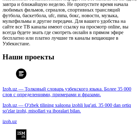
завтра и ближайшую неделю. Не пропустите время начала
любимых фильмов, сериалов, спортивных трансляций
футбола, баскетбола, ufc, mma, бокс, новости, музыка,
мультфильмы и другие передачи. Для вашего удобства на
сайте все ТВ каналы имеют ссылку на просмотр online, вы
всегда будете знать где смотреть онлайн в прямом эфире
бесплатно или платно лучшие тв каналы вещающие в
Узбекистане.
Наши проекты
Izoh.uz — Толковый словарь узбекского языка. Более 35 000
слов с определениями, примерами и фразами.
Izoh.uz — O'zbek tilining xalqona izohli lug'ati. 35 000 dan ortiq
so'zlar izohi, misollari va iboralari bilan.
izoh.uz