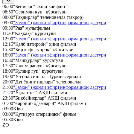
06:00
"Бенифис" яхши кайфият
06:50
"Севимли кун" кўрсатуви
08:00
"Тақдирлар" теленовелла (такрор)
09:00
"Замон" (жонли эфир) информацион дастури
09:30
"Рая" мультфильм
11:30
"Қаҳқаҳа" кўрсатуви
12:00
"Замон" (жонли эфир) информацион дастури
12:15
"Қалб изтироби" ҳинд фильми
15:30
"Бир кафт тупроқ" кўрсатуви
16:00
"Замон" (жонли эфир) информацион дастури
16:30
"Машҳурлар" кўрсатуви
17:30
"Илк учрашув" кўрсатуви
18:00
"Кулдир гуп" кўрсатуви
19:00
"Уч опа-сингил" Туркия сериали
20:00
"Дунёнинг ишлари" теленовелла
21:00
"Замон" (жонли эфир) информацион дастури
21:20
"Ўқдан тез" АҚШ фильми
23:30
"Бикбейнерлар" АҚШ фильми
01:00
"Ғаройиб одамлар 4" АҚШ фильми
03:00
Kino
03:00
"Қутқарув операцияси" фильм
05:30
Kino
ZO