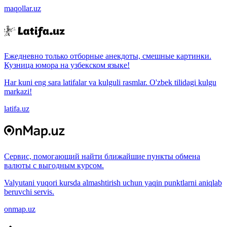
maqollar.uz
Ежедневно только отборные анекдоты, смешные картинки.
Кузница юмора на узбекском языке!
Har kuni eng sara latifalar va kulguli rasmlar. O'zbek tilidagi kulgu
markazi!
latifa.uz
Сервис, помогающий найти ближайшие пункты обмена
валюты с выгодным курсом.
Valyutani yuqori kursda almashtirish uchun yaqin punktlarni aniqlab
beruvchi servis.
onmap.uz