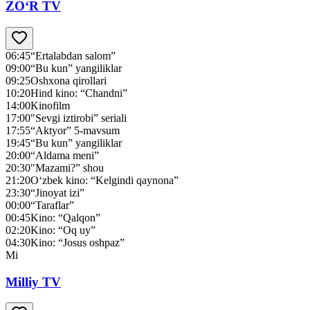
ZO‘R TV
06:45
“Ertalabdan salom”
09:00
“Bu kun” yangiliklar
09:25
Oshxona qirollari
10:20
Hind kino: “Chandni”
14:00
Kinofilm
17:00
"Sevgi iztirobi” seriali
17:55
“Aktyor” 5-mavsum
19:45
“Bu kun” yangiliklar
20:00
“Aldama meni”
20:30
"Mazami?” shou
21:20
O‘zbek kino: “Kelgindi qaynona”
23:30
“Jinoyat izi”
00:00
“Taraflar”
00:45
Kino: “Qalqon”
02:20
Kino: “Oq uy”
04:30
Kino: “Josus oshpaz”
Mi
Milliy TV