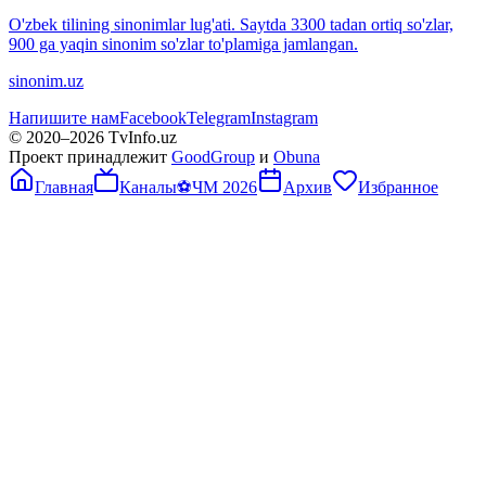
O'zbek tilining sinonimlar lug'ati. Saytda 3300 tadan ortiq so'zlar,
900 ga yaqin sinonim so'zlar to'plamiga jamlangan.
sinonim.uz
Напишите нам
Facebook
Telegram
Instagram
© 2020–
2026
TvInfo.uz
Проект принадлежит
GoodGroup
и
Obuna
Главная
Каналы
⚽
ЧМ 2026
Архив
Избранное