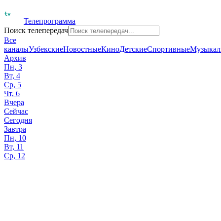
Телепрограмма
Поиск телепередач
Все
каналы
Узбекские
Новостные
Кино
Детские
Спортивные
Музыкал
Архив
Пн, 3
Вт, 4
Ср, 5
Чт, 6
Вчера
Сейчас
Сегодня
Завтра
Пн, 10
Вт, 11
Ср, 12