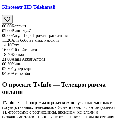
Kinoteatr HD Telekanali
06:00
Қарғиш
07:00
Виннету-7
09:00
Zargarshop. Прямая трансляция
11:20
Али бобо ва қирқ қароқчи
14:10
Тоға
16:00
Ой пойгачиси
18:40
Қопқон
21:00
Amar Akbar Antoni
00:30
Ўйин
02:30
Супер қурол
04:20
Аел қалби
О проекте TvInfo — Телепрограмма
онлайн
TVinfo.uz — Программа передач всех популярных частных и
государственных телеканалов Узбекистана. Только актуальная
ТВ-программа с расписанием, временем, каналами и
названиями телевизионных передач на все каналы на сегодня,