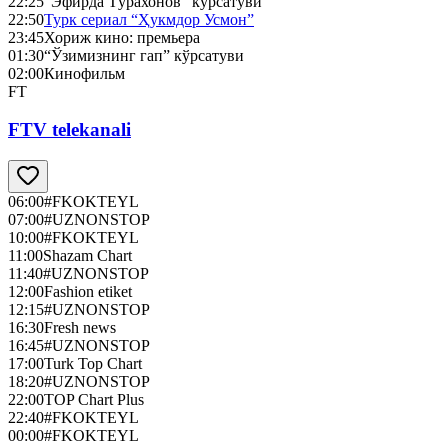
22:25
"Эфирда Тўрахонов" кўрсатуви
22:50
Турк сериал “Ҳукмдор Усмон”
23:45
Хориж кино: премьера
01:30
“Ўзимизнинг гап” кўрсатуви
02:00
Кинофильм
FT
FTV telekanali
06:00
#FKOKTEYL
07:00
#UZNONSTOP
10:00
#FKOKTEYL
11:00
Shazam Chart
11:40
#UZNONSTOP
12:00
Fashion etiket
12:15
#UZNONSTOP
16:30
Fresh news
16:45
#UZNONSTOP
17:00
Turk Top Chart
18:20
#UZNONSTOP
22:00
TOP Chart Plus
22:40
#FKOKTEYL
00:00
#FKOKTEYL