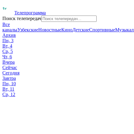
Телепрограмма
Поиск телепередач
Все
каналы
Узбекские
Новостные
Кино
Детские
Спортивные
Музыкал
Архив
Пн, 3
Вт, 4
Ср, 5
Чт, 6
Вчера
Сейчас
Сегодня
Завтра
Пн, 10
Вт, 11
Ср, 12