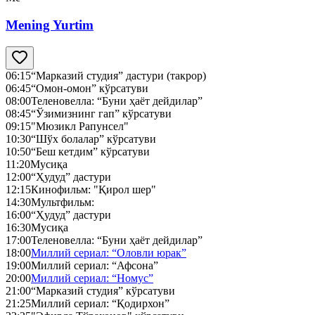
Mening Yurtim
06:15
“Марказий студия” дастури (такрор)
06:45
“Омон-омон” кўрсатуви
08:00
Теленовелла: “Буни ҳаёт дейдилар”
08:45
“Ўзимизнинг гап” кўрсатуви
09:15
"Мюзикл Рапунсел"
10:30
“Шўх болалар” кўрсатуви
10:50
“Беш кетдим” кўрсатуви
11:20
Мусиқа
12:00
“Ҳудуд” дастури
12:15
Кинофильм: "Қирол шер"
14:30
Мультфильм:
16:00
“Ҳудуд” дастури
16:30
Мусиқа
17:00
Теленовелла: “Буни ҳаёт дейдилар”
18:00
Миллий сериал: “Оловли юрак”
19:00
Миллий сериал: “Афсона”
20:00
Миллий сериал: “Номус”
21:00
“Марказий студия” кўрсатуви
21:25
Миллий сериал: “Қодирхон”