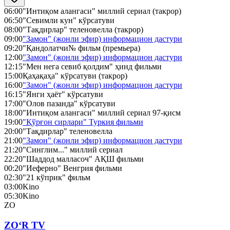
06:00
"Интиқом алангаси" миллий сериал (такрор)
06:50
"Севимли кун" кўрсатуви
08:00
"Тақдирлар" теленовелла (такрор)
09:00
"Замон" (жонли эфир) информацион дастури
09:20
"Қандолатчи№ фильм (премьера)
12:00
"Замон" (жонли эфир) информацион дастури
12:15
"Мен нега севиб қолдим" ҳинд фильми
15:00
Қаҳақаҳа" кўрсатуви (такрор)
16:00
"Замон" (жонли эфир) информацион дастури
16:15
"Янги ҳаёт" кўрсатуви
17:00
"Олов пазанда" кўрсатуви
18:00
"Интиқом алангаси" миллий сериал 97-қисм
19:00
"Қўрғон сирлари" Туркия фильми
20:00
"Тақдирлар" теленовелла
21:00
"Замон" (жонли эфир) информацион дастури
21:20
"Синглим..." миллий сериал
22:20
"Шаддод малласоч" АҚШ фильми
00:20
"Иеферно" Венгрия фильми
02:30
"21 кўприк" фильм
03:00
Kino
05:30
Kino
ZO
ZO‘R TV