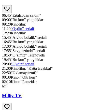
06:45
“Ertalabdan salom”
09:00
“Bu kun” yangiliklar
09:20
Kinofilm:
11:20
“Oydin” seriali
12:20
Kinofilm:
15:45
“Alvido bolalik” seriali
16:45
“Bu kun” yangiliklar
17:00
“Alvido bolalik” seriali
17:55
"Sevgi iztirobi” seriali
18:50
“O‘zimiz” Telenovela
19:45
“Bu kun” yangiliklar
20:00
“Oydin” seriali
21:00
Kinofilm: “Katta tavakkal”
22:50
“Uxlamaysizmi?”
00:30
Kino: “Olti kun”
02:10
Kino: “Parazitlar
Mi
Milliy TV