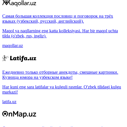
Самая большая коллекция пословиц и поговорок на трёх
языках (узбекский, русский, английский).
Maqol va naqllarning eng katta kolleksiyasi. Har bir maqol uchta
tilda (o'zbek, rus, ingliz).
maqollar.uz
Ежедневно только отборные анекдоты, смешные картинки.
Кузница юмора на узбекском языке!
Har kuni eng sara latifalar va kulguli rasmlar. O'zbek tilidagi kulgu
markazi!
latifa.uz