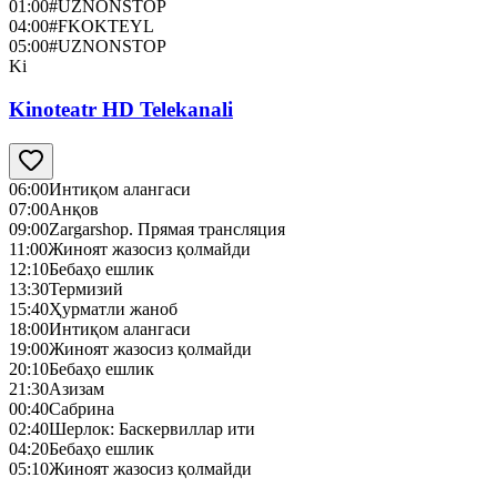
01:00
#UZNONSTOP
04:00
#FKOKTEYL
05:00
#UZNONSTOP
Ki
Kinoteatr HD Telekanali
06:00
Интиқом алангаси
07:00
Анқов
09:00
Zargarshop. Прямая трансляция
11:00
Жиноят жазосиз қолмайди
12:10
Бебаҳо ешлик
13:30
Термизий
15:40
Ҳурматли жаноб
18:00
Интиқом алангаси
19:00
Жиноят жазосиз қолмайди
20:10
Бебаҳо ешлик
21:30
Азизам
00:40
Сабрина
02:40
Шерлок: Баскервиллар ити
04:20
Бебаҳо ешлик
05:10
Жиноят жазосиз қолмайди