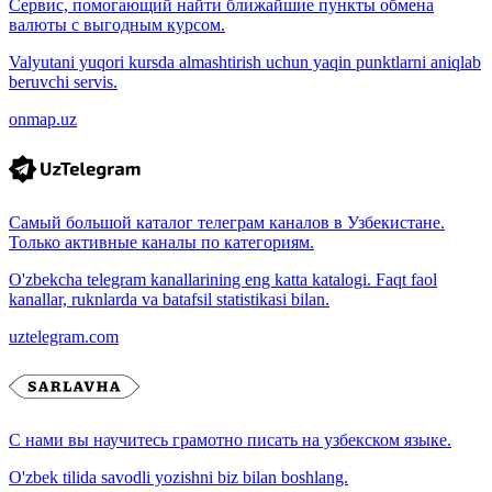
Сервис, помогающий найти ближайшие пункты обмена
валюты с выгодным курсом.
Valyutani yuqori kursda almashtirish uchun yaqin punktlarni aniqlab
beruvchi servis.
onmap.uz
Самый большой каталог телеграм каналов в Узбекистане.
Только активные каналы по категориям.
O'zbekcha telegram kanallarining eng katta katalogi. Faqt faol
kanallar, ruknlarda va batafsil statistikasi bilan.
uztelegram.com
С нами вы научитесь грамотно писать на узбекском языке.
O'zbek tilida savodli yozishni biz bilan boshlang.