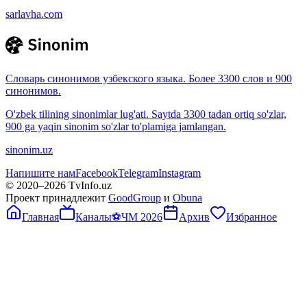
sarlavha.com
Словарь синонимов узбекского языка. Более 3300 слов и 900
синонимов.
O'zbek tilining sinonimlar lug'ati. Saytda 3300 tadan ortiq so'zlar,
900 ga yaqin sinonim so'zlar to'plamiga jamlangan.
sinonim.uz
Напишите нам
Facebook
Telegram
Instagram
© 2020–
2026
TvInfo.uz
Проект принадлежит
GoodGroup
и
Obuna
Главная
Каналы
⚽
ЧМ 2026
Архив
Избранное