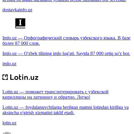
dostavkainfo.uz
Imlo.uz — Орфографический словарь узбекского языка. В базе
более 87 000 слов.
Imlo.uz — O'zbek tilining imlo lug'ati. Saytda 87 000 ortiq so'z bor.
imlo.uz
Lotin.uz — поможет транслитерировать с узбекской
кириллицы на латиницу и обратно. Легко!
Lotin.uz — foydalanuvchilarga berilgan matnni lotindan kirillga va
aksincha o'girish xizmatini taklif etadi.
lotin.uz