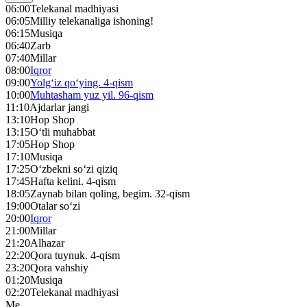
06:00
Telekanal madhiyasi
06:05
Milliy telekanaliga ishoning!
06:15
Musiqa
06:40
Zarb
07:40
Millar
08:00
Iqror
09:00
Yolg‘iz qo‘ying. 4-qism
10:00
Muhtasham yuz yil. 96-qism
11:10
Ajdarlar jangi
13:10
Hop Shop
13:15
O‘tli muhabbat
17:05
Hop Shop
17:10
Musiqa
17:25
O‘zbekni so‘zi qiziq
17:45
Hafta kelini. 4-qism
18:05
Zaynab bilan qoling, begim. 32-qism
19:00
Otalar so‘zi
20:00
Iqror
21:00
Millar
21:20
Alhazar
22:20
Qora tuynuk. 4-qism
23:20
Qora vahshiy
01:20
Musiqa
02:20
Telekanal madhiyasi
Me