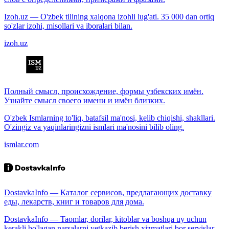
Izoh.uz — O'zbek tilining xalqona izohli lug'ati. 35 000 dan ortiq
so'zlar izohi, misollari va iboralari bilan.
izoh.uz
Полный смысл, происхождение, формы узбекских имён.
Узнайте смысл своего имени и имён близких.
O'zbek Ismlarning to'liq, batafsil ma'nosi, kelib chiqishi, shakllari.
O'zingiz va yaqinlaringizni ismlari ma'nosini bilib oling.
ismlar.com
DostavkaInfo — Каталог сервисов, предлагающих доставку
еды, лекарств, книг и товаров для дома.
DostavkaInfo — Taomlar, dorilar, kitoblar va boshqa uy uchun
kerakli bo'lagan narsalarni yetkazib berish xizmatlari bor servislar.