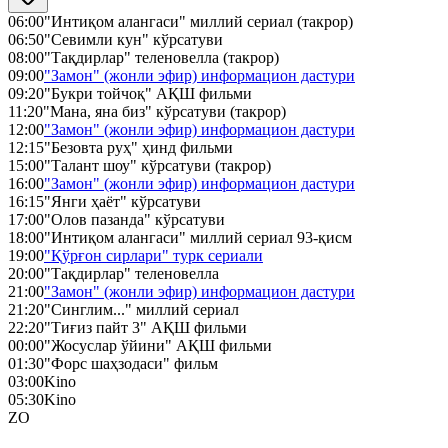
06:00
"Интиқом алангаси" миллий сериал (такрор)
06:50
"Севимли кун" кўрсатуви
08:00
"Тақдирлар" теленовелла (такрор)
09:00
"Замон" (жонли эфир) информацион дастури
09:20
"Букри тойчоқ" АҚШ фильми
11:20
"Мана, яна биз" кўрсатуви (такрор)
12:00
"Замон" (жонли эфир) информацион дастури
12:15
"Безовта руҳ" ҳинд фильми
15:00
"Талант шоу" кўрсатуви (такрор)
16:00
"Замон" (жонли эфир) информацион дастури
16:15
"Янги ҳаёт" кўрсатуви
17:00
"Олов пазанда" кўрсатуви
18:00
"Интиқом алангаси" миллий сериал 93-қисм
19:00
"Қўрғон сирлари" турк сериали
20:00
"Тақдирлар" теленовелла
21:00
"Замон" (жонли эфир) информацион дастури
21:20
"Синглим..." миллий сериал
22:20
"Тиғиз пайт 3" АҚШ фильми
00:00
"Жосуслар ўйини" АҚШ фильми
01:30
"Форс шаҳзодаси" фильм
03:00
Kino
05:30
Kino
ZO