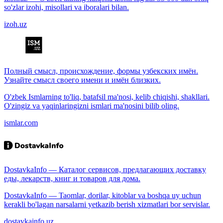
so'zlar izohi, misollari va iboralari bilan.
izoh.uz
Полный смысл, происхождение, формы узбекских имён.
Узнайте смысл своего имени и имён близких.
O'zbek Ismlarning to'liq, batafsil ma'nosi, kelib chiqishi, shakllari.
O'zingiz va yaqinlaringizni ismlari ma'nosini bilib oling.
ismlar.com
DostavkaInfo — Каталог сервисов, предлагающих доставку
еды, лекарств, книг и товаров для дома.
DostavkaInfo — Taomlar, dorilar, kitoblar va boshqa uy uchun
kerakli bo'lagan narsalarni yetkazib berish xizmatlari bor servislar.
dostavkainfo.uz