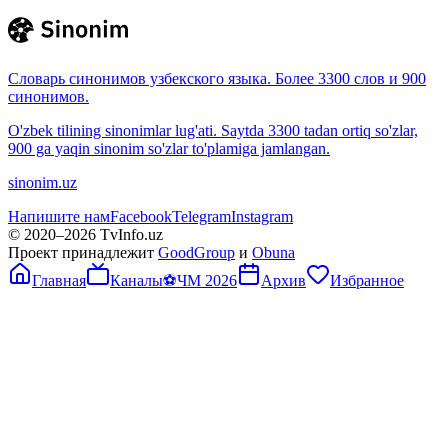
Словарь синонимов узбекского языка. Более 3300 слов и 900
синонимов.
O'zbek tilining sinonimlar lug'ati. Saytda 3300 tadan ortiq so'zlar,
900 ga yaqin sinonim so'zlar to'plamiga jamlangan.
sinonim.uz
Напишите нам
Facebook
Telegram
Instagram
© 2020–
2026
TvInfo.uz
Проект принадлежит
GoodGroup
и
Obuna
Главная
Каналы
⚽
ЧМ 2026
Архив
Избранное