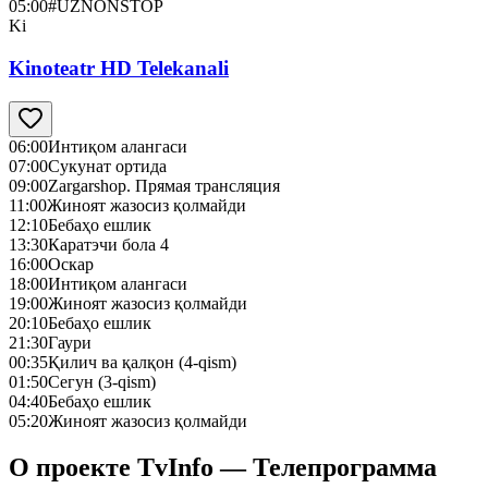
05:00
#UZNONSTOP
Ki
Kinoteatr HD Telekanali
06:00
Интиқом алангаси
07:00
Сукунат ортида
09:00
Zargarshop. Прямая трансляция
11:00
Жиноят жазосиз қолмайди
12:10
Бебаҳо ешлик
13:30
Каратэчи бола 4
16:00
Оскар
18:00
Интиқом алангаси
19:00
Жиноят жазосиз қолмайди
20:10
Бебаҳо ешлик
21:30
Гаури
00:35
Қилич ва қалқон (4-qism)
01:50
Сегун (3-qism)
04:40
Бебаҳо ешлик
05:20
Жиноят жазосиз қолмайди
О проекте TvInfo — Телепрограмма