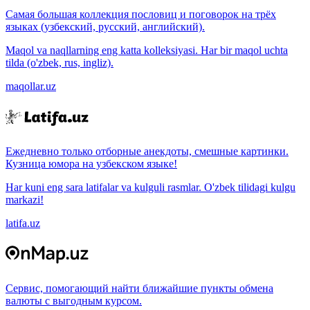
Самая большая коллекция пословиц и поговорок на трёх
языках (узбекский, русский, английский).
Maqol va naqllarning eng katta kolleksiyasi. Har bir maqol uchta
tilda (o'zbek, rus, ingliz).
maqollar.uz
Ежедневно только отборные анекдоты, смешные картинки.
Кузница юмора на узбекском языке!
Har kuni eng sara latifalar va kulguli rasmlar. O'zbek tilidagi kulgu
markazi!
latifa.uz
Сервис, помогающий найти ближайшие пункты обмена
валюты с выгодным курсом.