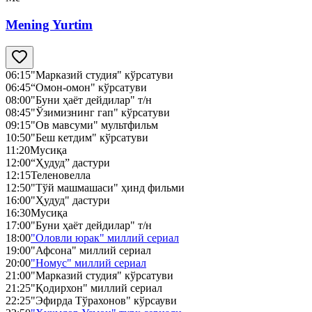
Mening Yurtim
06:15
"Марказий студия" кўрсатуви
06:45
“Омон-омон" кўрсатуви
08:00
"Буни ҳаёт дейдилар" т/н
08:45
"Ўзимизнинг гап" кўрсатуви
09:15
"Ов мавсуми" мультфильм
10:50
"Беш кетдим" кўрсатуви
11:20
Мусиқа
12:00
“Ҳудуд” дастури
12:15
Теленовелла
12:50
"Тўй машмашаси" ҳинд фильми
16:00
"Ҳудуд" дастури
16:30
Мусиқа
17:00
"Буни ҳаёт дейдилар" т/н
18:00
"Оловли юрак" миллий сериал
19:00
"Афсона" миллий сериал
20:00
"Номус" миллий сериал
21:00
"Марказий студия" кўрсатуви
21:25
"Қодирхон" миллий сериал
22:25
"Эфирда Тўрахонов" кўрсауви