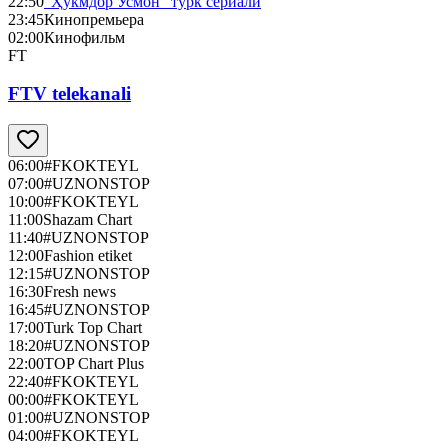
22:50
"Ҳукмдор Усмон" турк сериали
23:45
Кинопремьера
02:00
Кинофильм
FT
FTV telekanali
06:00
#FKOKTEYL
07:00
#UZNONSTOP
10:00
#FKOKTEYL
11:00
Shazam Chart
11:40
#UZNONSTOP
12:00
Fashion etiket
12:15
#UZNONSTOP
16:30
Fresh news
16:45
#UZNONSTOP
17:00
Turk Top Chart
18:20
#UZNONSTOP
22:00
TOP Chart Plus
22:40
#FKOKTEYL
00:00
#FKOKTEYL
01:00
#UZNONSTOP
04:00
#FKOKTEYL