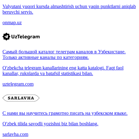
Valyutani yuqori kursda almashtirish uchun yaqin punktlarni aniqlab
beruvchi servis.
onmap.uz
Самый большой каталог телеграм каналов в Узбекистане.
Только активные каналы по категориям.
O'zbekcha telegram kanallarining eng katta katalogi. Faqt faol
kanallar, ruknlarda va batafsil statistikasi bilan.
uztelegram.com
С нами вы научитесь грамотно писать на узбекском языке.
O'zbek tilida savodli yozishni biz bilan boshlang.
sarlavha.com