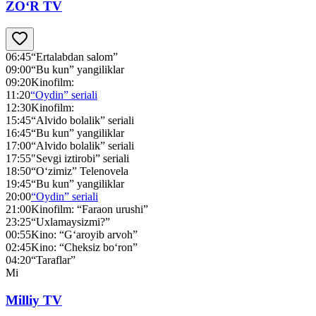
ZO‘R TV
06:45
“Ertalabdan salom”
09:00
“Bu kun” yangiliklar
09:20
Kinofilm:
11:20
“Oydin” seriali
12:30
Kinofilm:
15:45
“Alvido bolalik” seriali
16:45
“Bu kun” yangiliklar
17:00
“Alvido bolalik” seriali
17:55
"Sevgi iztirobi” seriali
18:50
“O‘zimiz” Telenovela
19:45
“Bu kun” yangiliklar
20:00
“Oydin” seriali
21:00
Kinofilm: “Faraon urushi”
23:25
“Uxlamaysizmi?”
00:55
Kino: “G‘aroyib arvoh”
02:45
Kino: “Cheksiz bo‘ron”
04:20
“Taraflar”
Mi
Milliy TV