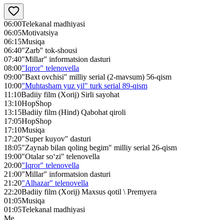
06:00
Telekanal madhiyasi
06:05
Motivatsiya
06:15
Musiqa
06:40
"Zarb" tok-shousi
07:40
"Millar" informatsion dasturi
08:00
"Iqror" telenovella
09:00
"Baxt ovchisi" milliy serial (2-mavsum) 56-qism
10:00
"Muhtasham yuz yil" turk serial 89-qism
11:10
Badiiy film (Xorij) Sirli sayohat
13:10
HopShop
13:15
Badiiy film (Hind) Qabohat qiroli
17:05
HopShop
17:10
Musiqa
17:20
"Super kuyov" dasturi
18:05
"Zaynab bilan qoling begim" milliy serial 26-qism
19:00
"Otalar so‘zi" telenovella
20:00
"Iqror" telenovella
21:00
"Millar" informatsion dasturi
21:20
"Alhazar" telenovella
22:20
Badiiy film (Xorij) Maxsus qotil \ Premyera
01:05
Musiqa
01:05
Telekanal madhiyasi
Me