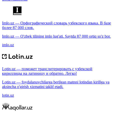
Imlo.uz — Орфографический словарь узбекского языка. В базе
более 87 000 слов.
Imlo.uz — O'zbek tilining imlo lug'ati. Saytda 87 000 ortiq so'z bor.
imlo.uz
Lotin.uz — поможет транслитерировать с узбекской
кириллицы на латиницу и обратно. Легко!
Lotin.uz — foydalanuvchilarga berilgan matnni lotindan kirillga va
aksincha o'girish xizmatini taklif etadi.
lotin.uz