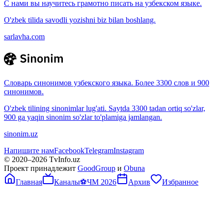
С нами вы научитесь грамотно писать на узбекском языке.
O'zbek tilida savodli yozishni biz bilan boshlang.
sarlavha.com
Словарь синонимов узбекского языка. Более 3300 слов и 900
синонимов.
O'zbek tilining sinonimlar lug'ati. Saytda 3300 tadan ortiq so'zlar,
900 ga yaqin sinonim so'zlar to'plamiga jamlangan.
sinonim.uz
Напишите нам
Facebook
Telegram
Instagram
© 2020–
2026
TvInfo.uz
Проект принадлежит
GoodGroup
и
Obuna
Главная
Каналы
⚽
ЧМ 2026
Архив
Избранное