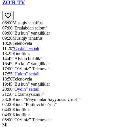
ZO‘R TV
06:00
Musiqiy tanaffus
07:00
“Ertalabdan salom”
09:00
“Bu kun” yangiliklar
09:20
Musiqiy tanaffus
10:20
Telenovela
11:20
“Oydin” seriali
13:25
Kinofilm:
14:45
“Alvido bolalik”
16:45
“Bu kun” yangiliklar
17:00
“O‘zimiz” Telenovela
17:55
"Hukm” seriali
18:50
Telenovela
19:45
“Bu kun” yangiliklar
20:00
“Oydin” seriali
21:50
“Uxlamaysizmi?”
23:30
Kino: “Maymunlar Sayyorasi: Urush”
02:00
Kino: “Portlovchi o‘yin”
04:00
Kinofilm:
04:00
Kinofilm:
05:00
“O‘zimiz” Telenovela
Mi