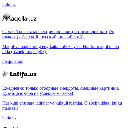
lotin.uz
Самая большая коллекция пословиц и поговорок на трёх
языках (узбекский, русский, английский).
Maqol va naqllarning eng katta kolleksiyasi. Har bir maqol uchta
tilda (o'zbek, rus, ingliz).
maqollar.uz
Ежедневно только отборные анекдоты, смешные картинки.
Кузница юмора на узбекском языке!
Har kuni eng sara latifalar va kulguli rasmlar. O'zbek tilidagi kulgu
markazi!
latifa.uz