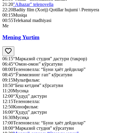
21:20
"Alhazar" telenovella
22:20
Badiiy film (Xorij) Qotillar hujumi \ Premyera
00:15
Musiqa
00:55
Telekanal madhiyasi
Me
Mening Yurtim
06:15
“Марказий студия” дастури (такрор)
06:45
“Омон-омон” кўрсатуви
08:00
Теленовелла: “Буни ҳаёт дейдилар”
08:45
“Ўзимизнинг гап” кўрсатуви
09:15
Мультфильм:
10:50
“Беш кетдим” кўрсатуви
11:20
Мусиқа
12:00
“Ҳудуд” дастури
12:15
Теленовелла:
12:50
Кинофильм:
16:00
“Ҳудуд” дастури
16:30
Мусиқа
17:00
Теленовелла: “Буни ҳаёт дейдилар”
18:00
“Марказий студия” кўрсатуви