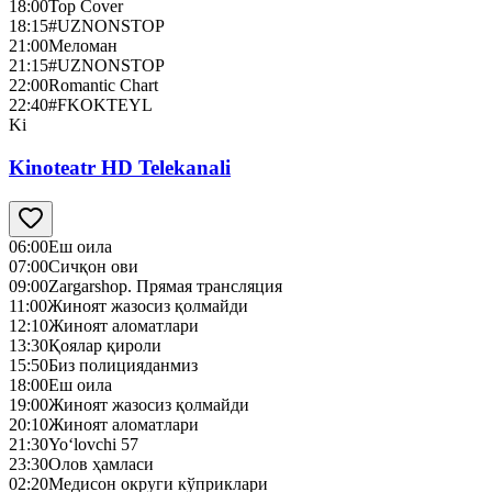
18:00
Top Cover
18:15
#UZNONSTOP
21:00
Меломан
21:15
#UZNONSTOP
22:00
Romantic Chart
22:40
#FKOKTEYL
Ki
Kinoteatr HD Telekanali
06:00
Еш оила
07:00
Сичқон ови
09:00
Zargarshop. Прямая трансляция
11:00
Жиноят жазосиз қолмайди
12:10
Жиноят аломатлари
13:30
Қоялар қироли
15:50
Биз полицияданмиз
18:00
Еш оила
19:00
Жиноят жазосиз қолмайди
20:10
Жиноят аломатлари
21:30
Yo‘lovchi 57
23:30
Олов ҳамласи
02:20
Медисон округи кўприклари