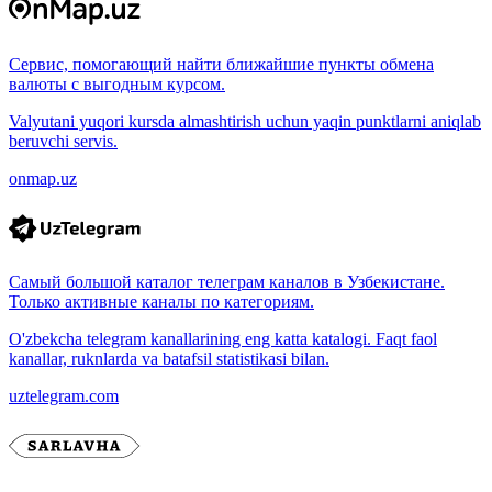
Сервис, помогающий найти ближайшие пункты обмена
валюты с выгодным курсом.
Valyutani yuqori kursda almashtirish uchun yaqin punktlarni aniqlab
beruvchi servis.
onmap.uz
Самый большой каталог телеграм каналов в Узбекистане.
Только активные каналы по категориям.
O'zbekcha telegram kanallarining eng katta katalogi. Faqt faol
kanallar, ruknlarda va batafsil statistikasi bilan.
uztelegram.com