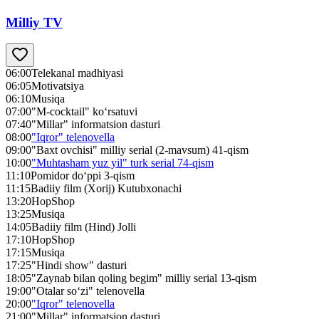
Milliy TV
06:00
Telekanal madhiyasi
06:05
Motivatsiya
06:10
Musiqa
07:00
"M-cocktail" ko‘rsatuvi
07:40
"Millar" informatsion dasturi
08:00
"Iqror" telenovella
09:00
"Baxt ovchisi" milliy serial (2-mavsum) 41-qism
10:00
"Muhtasham yuz yil" turk serial 74-qism
11:10
Pomidor do‘ppi 3-qism
11:15
Badiiy film (Xorij) Kutubxonachi
13:20
HopShop
13:25
Musiqa
14:05
Badiiy film (Hind) Jolli
17:10
HopShop
17:15
Musiqa
17:25
"Hindi show" dasturi
18:05
"Zaynab bilan qoling begim" milliy serial 13-qism
19:00
"Otalar so‘zi" telenovella
20:00
"Iqror" telenovella
21:00
"Millar" informatsion dasturi