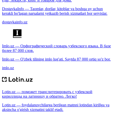
еды, лекарств, книг и товаров для дома.
DostavkaInfo — Taomlar, dorilar, kitoblar va boshqa uy uchun
kerakli bo'lagan narsalarni yetkazib berish xizmatlari bor servislar.
dostavkainfo.uz
Imlo.uz — Орфографический словарь узбекского языка. В базе
более 87 000 слов.
Imlo.uz — O'zbek tilining imlo lug'ati. Saytda 87 000 ortiq so'z bor.
imlo.uz
Lotin.uz — поможет транслитерировать с узбекской
кириллицы на латиницу и обратно. Легко!
Lotin.uz — foydalanuvchilarga berilgan matnni lotindan kirillga va
aksincha o'girish xizmatini taklif etadi.