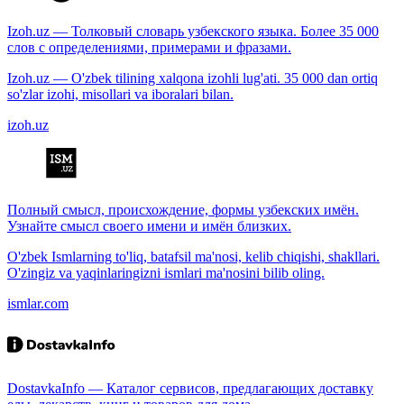
Izoh.uz — Толковый словарь узбекского языка. Более 35 000
слов с определениями, примерами и фразами.
Izoh.uz — O'zbek tilining xalqona izohli lug'ati. 35 000 dan ortiq
so'zlar izohi, misollari va iboralari bilan.
izoh.uz
Полный смысл, происхождение, формы узбекских имён.
Узнайте смысл своего имени и имён близких.
O'zbek Ismlarning to'liq, batafsil ma'nosi, kelib chiqishi, shakllari.
O'zingiz va yaqinlaringizni ismlari ma'nosini bilib oling.
ismlar.com
DostavkaInfo — Каталог сервисов, предлагающих доставку