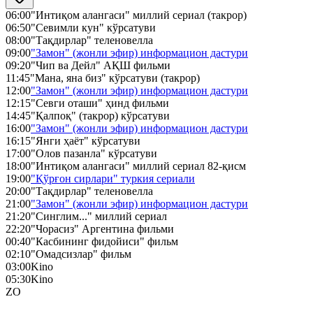
06:00
"Интиқом алангаси" миллий сериал (такрор)
06:50
"Севимли кун" кўрсатуви
08:00
"Тақдирлар" теленовелла
09:00
"Замон" (жонли эфир) информацион дастури
09:20
"Чип ва Дейл" АҚШ фильми
11:45
"Мана, яна биз" кўрсатуви (такрор)
12:00
"Замон" (жонли эфир) информацион дастури
12:15
"Севги оташи" ҳинд фильми
14:45
"Қалпоқ" (такрор) кўрсатуви
16:00
"Замон" (жонли эфир) информацион дастури
16:15
"Янги ҳаёт" кўрсатуви
17:00
"Олов пазанла" кўрсатуви
18:00
"Интиқом алангаси" миллий сериал 82-қисм
19:00
"Қўрғон сирлари" туркия сериали
20:00
"Тақдирлар" теленовелла
21:00
"Замон" (жонли эфир) информацион дастури
21:20
"Синглим..." миллий сериал
22:20
"Чорасиз" Аргентина фильми
00:40
"Касбининг фидойиси" фильм
02:10
"Омадсизлар" фильм
03:00
Kino
05:30
Kino
ZO