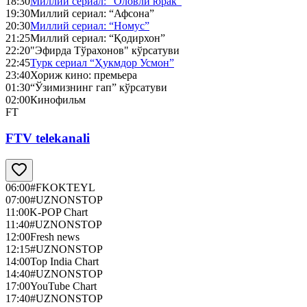
18:30
Миллий сериал: “Оловли юрак”
19:30
Миллий сериал: “Афсона”
20:30
Миллий сериал: “Номус”
21:25
Миллий сериал: “Қодирхон”
22:20
"Эфирда Тўрахонов" кўрсатуви
22:45
Турк сериал “Ҳукмдор Усмон”
23:40
Хориж кино: премьера
01:30
“Ўзимизнинг гап” кўрсатуви
02:00
Кинофильм
FT
FTV telekanali
06:00
#FKOKTEYL
07:00
#UZNONSTOP
11:00
K-POP Chart
11:40
#UZNONSTOP
12:00
Fresh news
12:15
#UZNONSTOP
14:00
Top India Chart
14:40
#UZNONSTOP
17:00
YouTube Chart
17:40
#UZNONSTOP