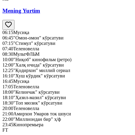
Mening Yurtim
06:15
Мусиқа
06:45
"Омон-омон" кўрсатуви
07:15
"Стимул" кўрсатуви
07:40
Теленовелла
08:30
МультФЛЬМ
10:00
"Ниқоб" кинофильм (ретро)
12:00
"Халқ ичида" кўрсатуви
12:25
"Қодирхон" миллий сериал
16:10
"Хуш кўрдик" кўрсатуви
16:45
Мусиқа
17:05
Теленовелла
18:00
"Келинчак" кўрсатуви
18:10
"Ҳазил-мазил" кўрсатуви
18:30
"Топ мюзик" кўрсатуви
20:00
Теленовелла
21:00
Амирхон Умаров ток шоуси
22:00
"Миллиондан бир" ҳ/ф
23:45
Кинопремьера
FT