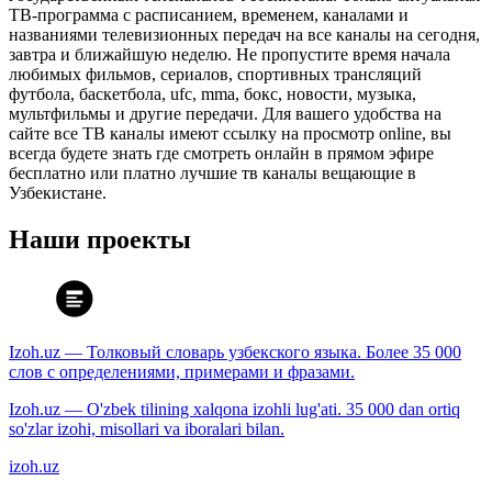
ТВ-программа с расписанием, временем, каналами и
названиями телевизионных передач на все каналы на сегодня,
завтра и ближайшую неделю. Не пропустите время начала
любимых фильмов, сериалов, спортивных трансляций
футбола, баскетбола, ufc, mma, бокс, новости, музыка,
мультфильмы и другие передачи. Для вашего удобства на
сайте все ТВ каналы имеют ссылку на просмотр online, вы
всегда будете знать где смотреть онлайн в прямом эфире
бесплатно или платно лучшие тв каналы вещающие в
Узбекистане.
Наши проекты
Izoh.uz — Толковый словарь узбекского языка. Более 35 000
слов с определениями, примерами и фразами.
Izoh.uz — O'zbek tilining xalqona izohli lug'ati. 35 000 dan ortiq
so'zlar izohi, misollari va iboralari bilan.
izoh.uz