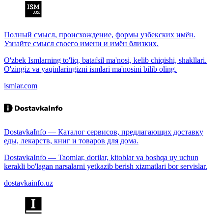
Полный смысл, происхождение, формы узбекских имён.
Узнайте смысл своего имени и имён близких.
O'zbek Ismlarning to'liq, batafsil ma'nosi, kelib chiqishi, shakllari.
O'zingiz va yaqinlaringizni ismlari ma'nosini bilib oling.
ismlar.com
DostavkaInfo — Каталог сервисов, предлагающих доставку
еды, лекарств, книг и товаров для дома.
DostavkaInfo — Taomlar, dorilar, kitoblar va boshqa uy uchun
kerakli bo'lagan narsalarni yetkazib berish xizmatlari bor servislar.
dostavkainfo.uz