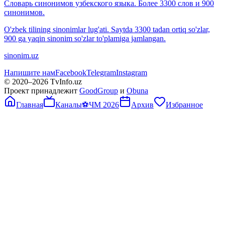
Словарь синонимов узбекского языка. Более 3300 слов и 900
синонимов.
O'zbek tilining sinonimlar lug'ati. Saytda 3300 tadan ortiq so'zlar,
900 ga yaqin sinonim so'zlar to'plamiga jamlangan.
sinonim.uz
Напишите нам
Facebook
Telegram
Instagram
© 2020–
2026
TvInfo.uz
Проект принадлежит
GoodGroup
и
Obuna
Главная
Каналы
⚽
ЧМ 2026
Архив
Избранное