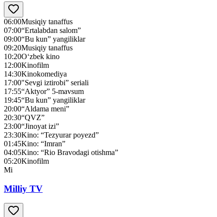
06:00
Musiqiy tanaffus
07:00
“Ertalabdan salom”
09:00
“Bu kun” yangiliklar
09:20
Musiqiy tanaffus
10:20
O‘zbek kino
12:00
Kinofilm
14:30
Kinokomediya
17:00
"Sevgi iztirobi” seriali
17:55
“Aktyor” 5-mavsum
19:45
“Bu kun” yangiliklar
20:00
“Aldama meni”
20:30
“QVZ”
23:00
“Jinoyat izi”
23:30
Kino: “Tezyurar poyezd”
01:45
Kino: “Imran”
04:05
Kino: “Rio Bravodagi otishma”
05:20
Kinofilm
Mi
Milliy TV