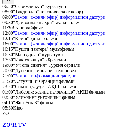
06:50
"Севимли кун" кўрсатуви
08:00
"Тақдирлар" теленовелла (такрор)
09:00
"Замон" (жонли эфир) информацион дастури
09:30
"Ҳайвонлар шаҳри" мультфильм
11:30
Яхши кайфият
12:00
"Замон" (жонли эфир) информацион дастури
12:15
"Криш" ҳинд фильми
16:00
"Замон" (жонли эфир) информацион дастури
16:15
"Пушти пантера" мультфильм
16:30
"Машҳурлар" кўрсатуви
17:30
"Илк учрашув" кўрсатуви
19:00
"Уч опа-сингил" Туркия сериали
20:00
"Дунёнинг ишлари" теленовелла
21:00
"Замон" информацион дастури
21:20
"Элтувчи 3" Франция фильми
23:20
"Сокин ҳудуд 2" АҚШ фильми
01:00
"Либерия: хазина изловчилар" АҚШ фильми
02:50
"Ўлимнинг уйғониши" фильм
04:15
"Жон Уик 3" фильм
05:30
Kino
ZO
ZO‘R TV