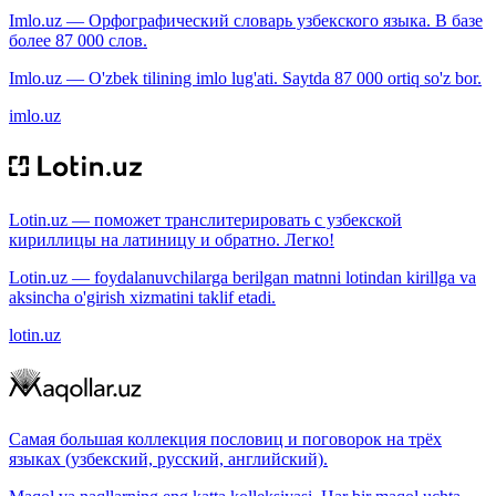
Imlo.uz — Орфографический словарь узбекского языка. В базе
более 87 000 слов.
Imlo.uz — O'zbek tilining imlo lug'ati. Saytda 87 000 ortiq so'z bor.
imlo.uz
Lotin.uz — поможет транслитерировать с узбекской
кириллицы на латиницу и обратно. Легко!
Lotin.uz — foydalanuvchilarga berilgan matnni lotindan kirillga va
aksincha o'girish xizmatini taklif etadi.
lotin.uz
Самая большая коллекция пословиц и поговорок на трёх
языках (узбекский, русский, английский).