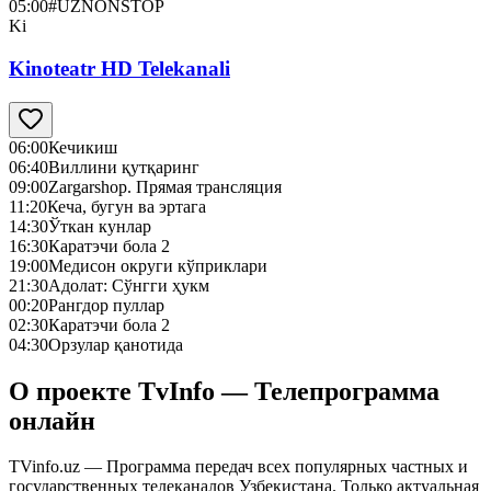
05:00
#UZNONSTOP
Ki
Kinoteatr HD Telekanali
06:00
Кечикиш
06:40
Виллини қутқаринг
09:00
Zargarshop. Прямая трансляция
11:20
Кеча, бугун ва эртага
14:30
Ўткан кунлар
16:30
Каратэчи бола 2
19:00
Медисон округи кўприклари
21:30
Адолат: Сўнгги ҳукм
00:20
Рангдор пуллар
02:30
Каратэчи бола 2
04:30
Орзулар қанотида
О проекте TvInfo — Телепрограмма
онлайн
TVinfo.uz — Программа передач всех популярных частных и
государственных телеканалов Узбекистана. Только актуальная