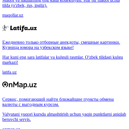
Maqol va naqllarning eng katta kolleksiyasi. Har bir maqol uchta
tilda (o'zbek, rus, ingliz).
maqollar.uz
Ежедневно только отборные анекдоты, смешные картинки.
Кузница юмора на узбекском языке!
Har kuni eng sara latifalar va kulguli rasmlar. O'zbek tilidagi kulgu
markazi!
latifa.uz
Сервис, помогающий найти ближайшие пункты обмена
валюты с выгодным курсом.
Valyutani yuqori kursda almashtirish uchun yaqin punktlarni aniqlab
beruvchi servis.