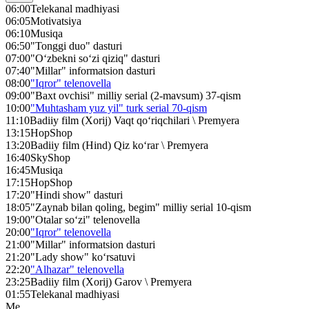
06:00
Telekanal madhiyasi
06:05
Motivatsiya
06:10
Musiqa
06:50
"Tonggi duo" dasturi
07:00
"O‘zbekni so‘zi qiziq" dasturi
07:40
"Millar" informatsion dasturi
08:00
"Iqror" telenovella
09:00
"Baxt ovchisi" milliy serial (2-mavsum) 37-qism
10:00
"Muhtasham yuz yil" turk serial 70-qism
11:10
Badiiy film (Xorij) Vaqt qo‘riqchilari \ Premyera
13:15
HopShop
13:20
Badiiy film (Hind) Qiz ko‘rar \ Premyera
16:40
SkyShop
16:45
Musiqa
17:15
HopShop
17:20
"Hindi show" dasturi
18:05
"Zaynab bilan qoling, begim" milliy serial 10-qism
19:00
"Otalar so‘zi" telenovella
20:00
"Iqror" telenovella
21:00
"Millar" informatsion dasturi
21:20
"Lady show" ko‘rsatuvi
22:20
"Alhazar" telenovella
23:25
Badiiy film (Xorij) Garov \ Premyera
01:55
Telekanal madhiyasi
Me