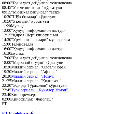
08:00
"Буни ҳаёт дейдилар" теленовелла
08:45
"Ўзимизнинг гап" кўрсатуви
09:15
"Мюзикал рапунсел" театри
10:30
"Шўх болалар" кўрсатуви
10:50
"5 кетдим" кўрсатуви
11:20
Мусиқа
12:00
"Ҳудуд" информацион дастури
12:15
"Қирол Шер" кинофильми
14:30
"Ўрмон шаввозлари" мультфильм
15:00
Теленовелла
16:00
"Ҳудуд" информацион дастури
16:30
мусиқа
17:00
"Буни ҳаёт дейдилар" теленовелла
18:00
"Марказий студия" кўрсатуви
18:30
Миллий сериал: "Оловли юрак"
19:30
Миллий сериал: "Афсона"
20:30
Миллий сериал: "Номус"
21:25
Миллий сериал: "Қодирхон"
22:20
"Эфирда Тўрахонов" кўрсатуви
22:45
Турк сериали: "Ҳукмдор Усмон"
23:40
Кинопремьера
02:00
Кинофильм: "Жазолаш"
FT
FTV telekanali