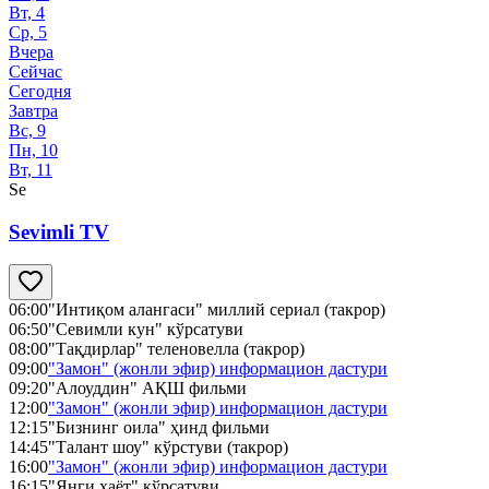
Вт, 4
Ср, 5
Вчера
Сейчас
Сегодня
Завтра
Вс, 9
Пн, 10
Вт, 11
Se
Sevimli TV
06:00
"Интиқом алангаси" миллий сериал (такрор)
06:50
"Севимли кун" кўрсатуви
08:00
"Тақдирлар" теленовелла (такрор)
09:00
"Замон" (жонли эфир) информацион дастури
09:20
"Алоуддин" АҚШ фильми
12:00
"Замон" (жонли эфир) информацион дастури
12:15
"Бизнинг оила" ҳинд фильми
14:45
"Талант шоу" кўрстуви (такрор)
16:00
"Замон" (жонли эфир) информацион дастури
16:15
"Янги ҳаёт" кўрсатуви