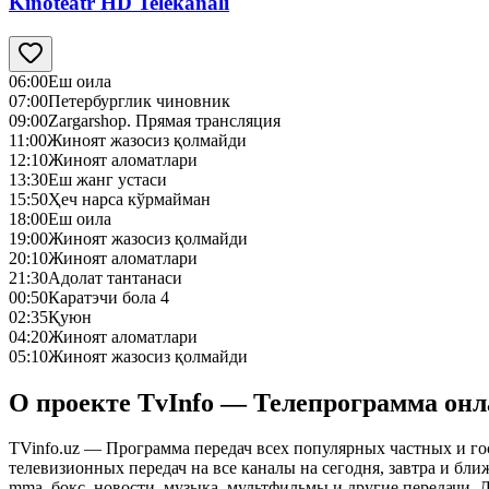
Kinoteatr HD Telekanali
06:00
Еш оила
07:00
Петербурглик чиновник
09:00
Zargarshop. Прямая трансляция
11:00
Жиноят жазосиз қолмайди
12:10
Жиноят аломатлари
13:30
Еш жанг устаси
15:50
Ҳеч нарса кўрмайман
18:00
Еш оила
19:00
Жиноят жазосиз қолмайди
20:10
Жиноят аломатлари
21:30
Адолат тантанаси
00:50
Каратэчи бола 4
02:35
Қуюн
04:20
Жиноят аломатлари
05:10
Жиноят жазосиз қолмайди
О проекте TvInfo — Телепрограмма он
TVinfo.uz — Программа передач всех популярных частных и го
телевизионных передач на все каналы на сегодня, завтра и бл
mma, бокс, новости, музыка, мультфильмы и другие передачи. Дл