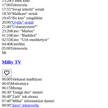
15:20
O‘zbek kino
17:00
Telenovela
17:55
“Sevgi iztirobi” seriali
18:50
“Malikam” seriali
19:45
“Bu kun” yangiliklar
20:00
“Oydin” seriali
21:40
“Uxlamaysizmi?”
23:20
Kino: “Marlou”
01:10
Kino: “Bladshot”
02:55
Kino: “Uch mushketyor”
04:40
Kinofilm:
05:00
Telenovela
Mi
Milliy TV
06:00
Telekanal madhiyasi
06:05
Motivatsiya
06:15
Musiqa
06:30
"Tonggi duo" dasturi
06:40
"Zarb" tok-shousi
07:40
"Millar" informatsion dasturi
08:00
"Iqror" telenovella