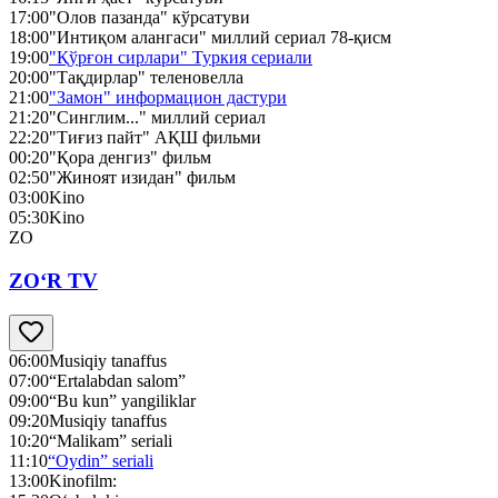
17:00
"Олов пазанда" кўрсатуви
18:00
"Интиқом алангаси" миллий сериал 78-қисм
19:00
"Қўрғон сирлари" Туркия сериали
20:00
"Тақдирлар" теленовелла
21:00
"Замон" информацион дастури
21:20
"Синглим..." миллий сериал
22:20
"Тиғиз пайт" АҚШ фильми
00:20
"Қора денгиз" фильм
02:50
"Жиноят изидан" фильм
03:00
Kino
05:30
Kino
ZO
ZO‘R TV
06:00
Musiqiy tanaffus
07:00
“Ertalabdan salom”
09:00
“Bu kun” yangiliklar
09:20
Musiqiy tanaffus
10:20
“Malikam” seriali
11:10
“Oydin” seriali
13:00
Kinofilm: