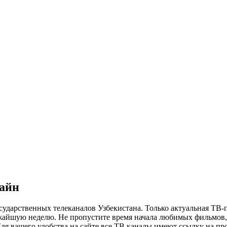
лайн
сударственных телеканалов Узбекистана. Только актуальная ТВ-
ижайшую неделю. Не пропустите время начала любимых фильмов, 
я вашего удобства на сайте все ТВ каналы имеют ссылку на просм