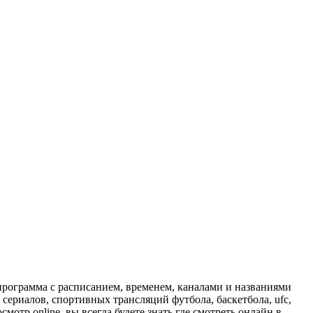
программа с расписанием, временем, каналами и названиями
сериалов, спортивных трансляций футбола, баскетбола, ufc,
отр online, вы всегда будете знать где смотреть онлайн в