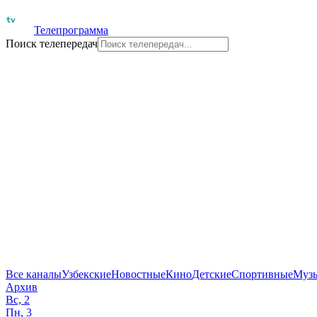
Телепрограмма
Поиск телепередач
Все каналы
Узбекские
Новостные
Кино
Детские
Спортивные
Муз
Архив
Вс, 2
Пн, 3