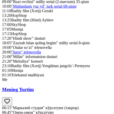
09:00
"Baxt ovchisi" milliy serial (2-mavsum) 35-qism
10:00
"Muhtasham yuz yil" turk serial 68-qism
11:10
Badiiy film (Xorij) Gerakl
13:20
HopShop
13:25
Badiiy film (Hind) Ayblov
17:00
SkyShop
17:05
Musiqa
17:15
HopShop
17:20
"Hindi show" dasturi
18:05
"Zaynab bilan qoling begim" milliy serial 8-qism
19:00
"Otalar so‘zi" telenovella
20:00
"Iqror" telenovella
21:00
"Millar" informatsion dasturi
21:20
"Melodiya" konsert
23:10
Badiiy film (Xorij) Yengilmas jangchi \ Premyera
01:10
Musiqa
01:10
Telekanal madhiyasi
Me
Mening Yurtim
06:15
"Марказий студия" кўрсатуви (такрор)
06:45
"Омон-омон" кўрсатуви