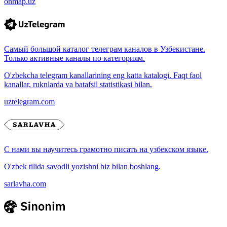
onmap.uz
Самый большой каталог телеграм каналов в Узбекистане.
Только активные каналы по категориям.
O'zbekcha telegram kanallarining eng katta katalogi. Faqt faol
kanallar, ruknlarda va batafsil statistikasi bilan.
uztelegram.com
С нами вы научитесь грамотно писать на узбекском языке.
O'zbek tilida savodli yozishni biz bilan boshlang.
sarlavha.com