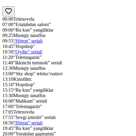
06:00
Telenovela
07:00
“Ertalabdan salom”
09:00
“Bu kun” yangiliklar
09:25
Musiqiy tanaffus
09:55
“Hijron” seriali
10:45
"Hopshop"
10:50
“Oydin” seriali
11:20
“Telemagazin”
11:40
“Ikkinchi turmush” seriali
12:30
Musiqiy tanaffus
13:00
“Sky shop” teleko‘rsatuvi
13:10
Kinofilm:
15:10
"Hopshop"
15:15
“Bu kun” yangiliklar
15:30
Musiqiy tanaffus
16:00
“Malikam” seriali
17:00
“Telemagazin”
17:05
Telenovela
17:55
"Sevgi iztirobi” seriali
18:50
“Hijron” seriali
19:45
“Bu kun” yangiliklar
20:00
“Yurakdan gapiramiz”