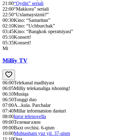
21:00
“Oydin” seriali
22:00
“Makkora” seriali
22:50
“Uxlamaysizmi?”
00:30
Kino: “Samaritan”
02:10
Kino: “Uchburchak”
03:45
Kino: “Bangkok operatsiyasi”
05:10
Konsert!
05:35
Konsert!
Mi
Milliy TV
06:00
Telekanal madhiyasi
06:05
Milliy telekanaliga ishoning!
06:10
Musiqa
06:50
Tonggi duo
07:00
A...kula. Parchalar
07:40
Millar informatsion dasturi
08:00
Iqror telenovella
09:00
Телемагазин
09:00
Baxt ovchisi. 6-qism
10:00
Muhtasham yuz yil. 37-qism
11:10
Она