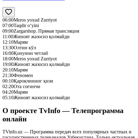
06:00
Meros yoxud Zurriyot
07:00
Taqdir o‘yini
09:00
Zargarshop. Прямая трансляция
11:00
Жиноят жазосиз қолмайди
12:10
Марям
13:30
Олтин кўл
16:00
Қонунни четлаб
18:00
Meros yoxud Zurriyot
19:00
Жиноят жазосиз қолмайди
20:10
Марям
21:30
Феномен
00:10
Қароқчининг қизи
02:20
Ота соғинчи
04:20
Марям
05:10
Жиноят жазосиз қолмайди
О проекте TvInfo — Телепрограмма
онлайн
TVinfo.uz — Программа передач всех популярных частных и
государственных телеканалов Узбекистана. Только актуальная