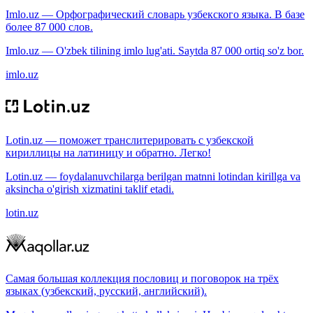
Imlo.uz — Орфографический словарь узбекского языка. В базе
более 87 000 слов.
Imlo.uz — O'zbek tilining imlo lug'ati. Saytda 87 000 ortiq so'z bor.
imlo.uz
Lotin.uz — поможет транслитерировать с узбекской
кириллицы на латиницу и обратно. Легко!
Lotin.uz — foydalanuvchilarga berilgan matnni lotindan kirillga va
aksincha o'girish xizmatini taklif etadi.
lotin.uz
Самая большая коллекция пословиц и поговорок на трёх
языках (узбекский, русский, английский).