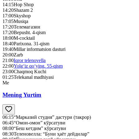
14:15
Hop Shop
14:20
Shazam 2
17:00
Skyshop
17:05
Musiqa
17:20
Телемагазин
17:20
Bepusht. 4-qism
18:00
M-cocktail
18:40
Parixona. 31-qism
19:40
Millar informatsion dasturi
20:00
Zarb
21:00
Iqror telenovella
22:00
Yolg‘iz qo‘ying. 55-qism
23:00
Chaqmoq Kuchi
01:25
Telekanal madhiyasi
Me
Mening Yurtim
06:15
“Марказий студия” дастури (такрор)
06:45
“Омон-омон” кўрсатуви
08:00
“Беш кетдим” кўрсатуви
08:30
Теленовелла: “Буни ҳаёт дейдилар”