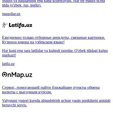
Maqol va naqllarning eng katta kolleksiyasi. Har bir maqol uchta
tilda (o'zbek, rus, ingliz).
maqollar.uz
Ежедневно только отборные анекдоты, смешные картинки.
Кузница юмора на узбекском языке!
Har kuni eng sara latifalar va kulguli rasmlar. O'zbek tilidagi kulgu
markazi!
latifa.uz
Сервис, помогающий найти ближайшие пункты обмена
валюты с выгодным курсом.
Valyutani yuqori kursda almashtirish uchun yaqin punktlarni aniqlab
beruvchi servis.