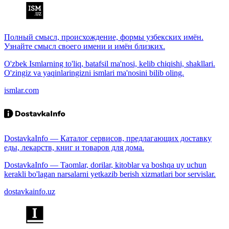
Полный смысл, происхождение, формы узбекских имён.
Узнайте смысл своего имени и имён близких.
O'zbek Ismlarning to'liq, batafsil ma'nosi, kelib chiqishi, shakllari.
O'zingiz va yaqinlaringizni ismlari ma'nosini bilib oling.
ismlar.com
DostavkaInfo — Каталог сервисов, предлагающих доставку
еды, лекарств, книг и товаров для дома.
DostavkaInfo — Taomlar, dorilar, kitoblar va boshqa uy uchun
kerakli bo'lagan narsalarni yetkazib berish xizmatlari bor servislar.
dostavkainfo.uz