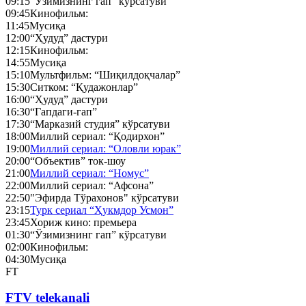
09:15
“Ўзимизнинг гап” кўрсатуви
09:45
Кинофильм:
11:45
Мусиқа
12:00
“Ҳудуд” дастури
12:15
Кинофильм:
14:55
Мусиқа
15:10
Мультфильм: “Шиқилдоқчалар”
15:30
Ситком: “Қудажонлар”
16:00
“Ҳудуд” дастури
16:30
“Гапдаги-гап”
17:30
“Марказий студия” кўрсатуви
18:00
Миллий сериал: “Қодирхон”
19:00
Миллий сериал: “Оловли юрак”
20:00
“Объектив” ток-шоу
21:00
Миллий сериал: “Номус”
22:00
Миллий сериал: “Афсона”
22:50
"Эфирда Тўрахонов" кўрсатуви
23:15
Турк сериал “Ҳукмдор Усмон”
23:45
Хориж кино: премьера
01:30
“Ўзимизнинг гап” кўрсатуви
02:00
Кинофильм:
04:30
Мусиқа
FT
FTV telekanali