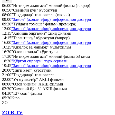
06:00
"Интиқом алангаси" миллий фильм (такрор)
06:50
"Севимли кун" кўрсатуви
08:00
"Тақдирлар" телновелла (такрор)
09:00
"Замон" (жонли эфир) информацион дастури
09:20
"Тўйдаги томоша" фильм (премьера)
12:00
"Замон" (жонли эфир) информацион дастури
12:15
"Ҳамиша биргамиз" ҳинд фильми
14:15
"Талант шоу" кўрсатуви (такрор)
16:00
"Замон" (жонли эфир) информацион дастури
16:25
"Қизалоқ ва маймоқ" мультфильм
16:30
"Олов пазанда" кўрсатуви
17:30
"Интиқом алангаси" миллий фильм 53-қисм
18:30
"Қўрғон сирлари" турк сериали
19:45
"Замон" (жонли эфир) информацион дастури
20:00
"Янги ҳаёт" кўрсатуви
21:00
"Тақдирлар" телновелла
22:00
"Уч мушкетёр" АҚШ фильми
00:00
"Олов чизиғи" АҚШ фильми
02:30
"Самовий йўл 3" АҚШ фильми
04:30
"127 соат" фильм
05:30
Kino
ZO
ZO‘R TV