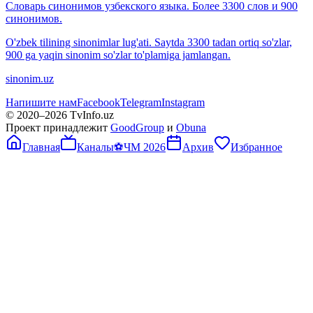
Словарь синонимов узбекского языка. Более 3300 слов и 900
синонимов.
O'zbek tilining sinonimlar lug'ati. Saytda 3300 tadan ortiq so'zlar,
900 ga yaqin sinonim so'zlar to'plamiga jamlangan.
sinonim.uz
Напишите нам
Facebook
Telegram
Instagram
© 2020–
2026
TvInfo.uz
Проект принадлежит
GoodGroup
и
Obuna
Главная
Каналы
⚽
ЧМ 2026
Архив
Избранное