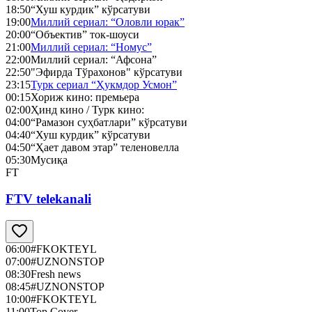
18:50
“Хуш курдик” кўрсатуви
19:00
Миллий сериал: “Оловли юрак”
20:00
“Объектив” ток-шоуси
21:00
Миллий сериал: “Номус”
22:00
Миллий сериал: “Афсона”
22:50
"Эфирда Тўрахонов" кўрсатуви
23:15
Турк сериал “Ҳукмдор Усмон”
00:15
Хориж кино: премьера
02:00
Ҳинд кино / Турк кино:
04:00
“Рамазон суҳбатлари” кўрсатуви
04:40
“Хуш курдик” кўрсатуви
04:50
“Ҳает давом этар” теленовелла
05:30
Мусиқа
FT
FTV telekanali
06:00
#FKOKTEYL
07:00
#UZNONSTOP
08:30
Fresh news
08:45
#UZNONSTOP
10:00
#FKOKTEYL
11:00
Top Cover