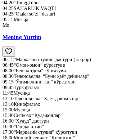
04:20
"Tonggi duo"
04:25
SAHARLIK VAQTI
04:25
"Otalar so‘zi" dasturi
05:15
Musiqa
Me
Mening Yurtim
06:15
“Марказий студия” дастури (такрор)
06:45
“Омон-омон” кўрсатуви
08:00
“Беш кетдим” кўрсатуви
08:30
Теленовелла: “Буни ҳаёт дейдилар”
09:15
“Ўзимизнинг гап” кўрсатуви
09:45
Турк фильм
11:45
Мусиқа
12:10
Теленовелла “Ҳает давом этар”
13:10
Кинофильм:
15:00
Мусиқа
15:30
Ситком: “Қудажонлар”
16:00
“Ҳудуд” дастури
16:30
“Гапдаги-гап”
17:30
“Марказий студия” кўрсатуви
18:00
Миллий сериал: “Қодирхон”