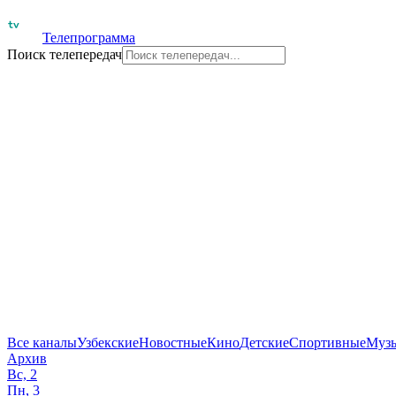
Телепрограмма
Поиск телепередач
Все каналы
Узбекские
Новостные
Кино
Детские
Спортивные
Муз
Архив
Вс, 2
Пн, 3