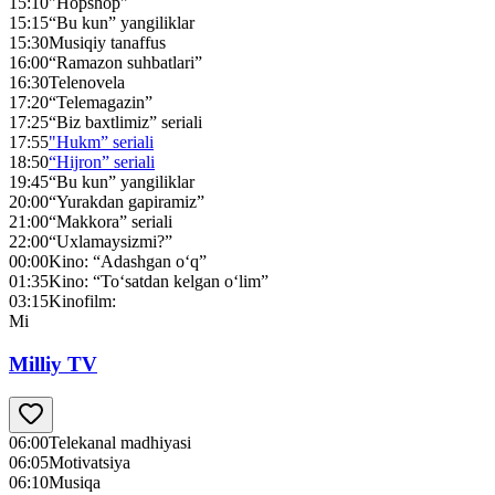
15:10
"Hopshop"
15:15
“Bu kun” yangiliklar
15:30
Musiqiy tanaffus
16:00
“Ramazon suhbatlari”
16:30
Telenovela
17:20
“Telemagazin”
17:25
“Biz baxtlimiz” seriali
17:55
"Hukm” seriali
18:50
“Hijron” seriali
19:45
“Bu kun” yangiliklar
20:00
“Yurakdan gapiramiz”
21:00
“Makkora” seriali
22:00
“Uxlamaysizmi?”
00:00
Kino: “Adashgan o‘q”
01:35
Kino: “To‘satdan kelgan o‘lim”
03:15
Kinofilm:
Mi
Milliy TV
06:00
Telekanal madhiyasi
06:05
Motivatsiya
06:10
Musiqa