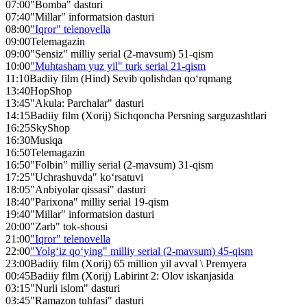
07:00
"Bomba" dasturi
07:40
"Millar" informatsion dasturi
08:00
"Iqror" telenovella
09:00
Telemagazin
09:00
"Sensiz" milliy serial (2-mavsum) 51-qism
10:00
"Muhtasham yuz yil" turk serial 21-qism
11:10
Badiiy film (Hind) Sevib qolishdan qo‘rqmang
13:40
HopShop
13:45
"Akula: Parchalar" dasturi
14:15
Badiiy film (Xorij) Sichqoncha Persning sarguzashtlari
16:25
SkyShop
16:30
Musiqa
16:50
Telemagazin
16:50
"Folbin" milliy serial (2-mavsum) 31-qism
17:25
"Uchrashuvda" ko‘rsatuvi
18:05
"Anbiyolar qissasi" dasturi
18:40
"Parixona" milliy serial 19-qism
19:40
"Millar" informatsion dasturi
20:00
"Zarb" tok-shousi
21:00
"Iqror" telenovella
22:00
"Yolg‘iz qo‘ying" milliy serial (2-mavsum) 45-qism
23:00
Badiiy film (Xorij) 65 million yil avval \ Premyera
00:45
Badiiy film (Xorij) Labirint 2: Olov iskanjasida
03:15
"Nurli islom" dasturi
03:45
"Ramazon tuhfasi" dasturi