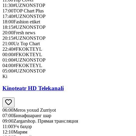
11:30
#UZNONSTOP
17:00
TOP Chart Plus
17:40
#UZNONSTOP
18:00
Fashion etiket
18:15
#UZNONSTOP
20:00
Fresh news
20:15
#UZNONSTOP
21:00
Uz Top Chart
22:40
#FKOKTEYL
00:00
#FKOKTEYL
01:00
#UZNONSTOP
04:00
#FKOKTEYL
05:00
#UZNONSTOP
Ki
Kinoteatr HD Telekanali
06:00
Meros yoxud Zurriyot
07:00
Бинафшаранг шар
09:00
Zargarshop. Прямая трансляция
11:00
Уч баҳор
12:10
Марям