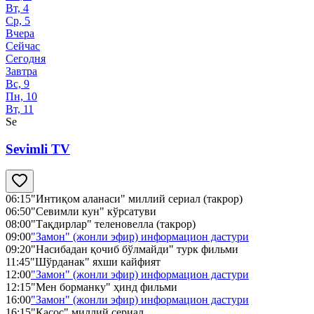
Вт, 4
Ср, 5
Вчера
Сейчас
Сегодня
Завтра
Вс, 9
Пн, 10
Вт, 11
Se
Sevimli TV
06:15
"Интиқом аланаси" миллий сериал (такрор)
06:50
"Севимли кун" кўрсатуви
08:00
"Тақдирлар" теленовелла (такрор)
09:00
"Замон" (жонли эфир) информацион дастури
09:20
"Насибадан қочиб бўлмайди" турк фильми
11:45
"Шўрданак" яхши кайфият
12:00
"Замон" (жонли эфир) информацион дастури
12:15
"Мен борманку" ҳинд фильми
16:00
"Замон" (жонли эфир) информацион дастури
16:15
"Қасос" миллий сериал