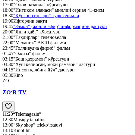
17:00
"Олов пазанда" кўрсатуви
18:00
"Интиқом аланаси" миллий сериал 41-қисм
18:30
"Қўрғон сирлари" турк сериали
19:00
Ифторлик вақти
19:45
"Замон" (жонли эфир) информацион дастури
20:00
"Янги ҳаёт" кўрсатуви
21:00
"Тақдирлар" теленовелла
22:00
"Механик" АҚШ фильми
23:45
"Голливудча фириб" фильм
01:45
"Ожиза" фильм
03:15
"Бош қаҳрамон" кўрсатуви
03:30
"Хуш келибсан, моҳи рамазон" дастури
04:15
"Инсон қалбига йўл" дастури
05:30
Kino
ZO
ZO‘R TV
11:20
“Telemagazin”
12:30
Musiqiy tanaffus
13:00
“Sky shop” teleko‘rsatuvi
13:10
Kinofilm: