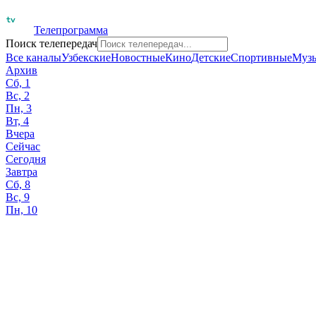
Телепрограмма
Поиск телепередач
Все каналы
Узбекские
Новостные
Кино
Детские
Спортивные
Муз
Архив
Сб, 1
Вс, 2
Пн, 3
Вт, 4
Вчера
Сейчас
Сегодня
Завтра
Сб, 8
Вс, 9
Пн, 10