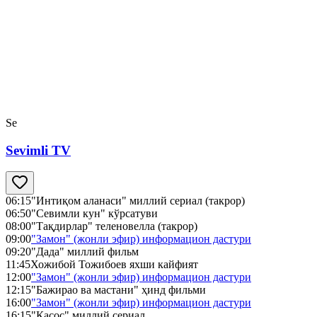
Se
Sevimli TV
06:15
"Интиқом аланаси" миллий сериал (такрор)
06:50
"Севимли кун" кўрсатуви
08:00
"Тақдирлар" теленовелла (такрор)
09:00
"Замон" (жонли эфир) информацион дастури
09:20
"Дада" миллий фильм
11:45
Хожибой Тожибоев яхши кайфият
12:00
"Замон" (жонли эфир) информацион дастури
12:15
"Бажирао ва мастани" ҳинд фильми
16:00
"Замон" (жонли эфир) информацион дастури
16:15
"Қасос" миллий сериал