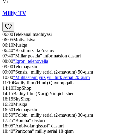
Mi
Milliy TV
06:00
Telekanal madhiyasi
06:05
Motivatsiya
06:10
Musiqa
06:40
"Baxtlimiz" ko‘rsatuvi
07:40
"Millar postda" informatsion dasturi
08:00
"Iqror" telenovella
09:00
Telemagazin
09:00
"Sensiz" milliy serial (2-mavsum) 50-qism
10:00
"Muhtasham yuz yil" turk serial 20-qism
11:10
Badiiy film (Hind) Qaynoq qalb
14:10
HopShop
14:15
Badiiy film (Xorij) Yirtqich sher
16:15
SkyShop
16:20
Musiqa
16:50
Telemagazin
16:50
"Folbin" milliy serial (2-mavsum) 30-qism
17:25
"Bomba" dasturi
18:05
"Anbiyolar qissasi" dasturi
18:40
"Parixona" milliy serial 18-qism