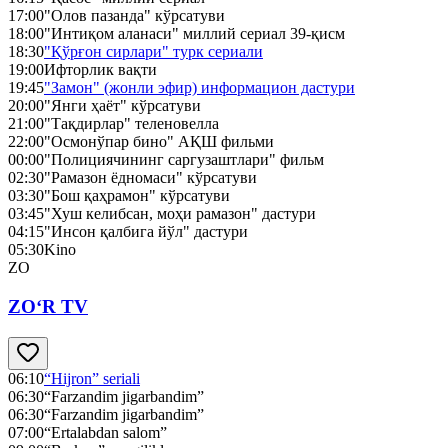
17:00
"Олов пазанда" кўрсатуви
18:00
"Интиқом аланаси" миллий сериал 39-қисм
18:30
"Қўрғон сирлари" турк сериали
19:00
Ифторлик вақти
19:45
"Замон" (жонли эфир) информацион дастури
20:00
"Янги ҳаёт" кўрсатуви
21:00
"Тақдирлар" теленовелла
22:00
"Осмонўпар бино" АҚШ фильми
00:00
"Полициячининг саргузаштлари" фильм
02:30
"Рамазон ёдномаси" кўрсатуви
03:30
"Бош қаҳрамон" кўрсатуви
03:45
"Хуш келибсан, моҳи рамазон" дастури
04:15
"Инсон қалбига йўл" дастури
05:30
Kino
ZO
ZO‘R TV
06:10
“Hijron” seriali
06:30
“Farzandim jigarbandim”
06:30
“Farzandim jigarbandim”
07:00
“Ertalabdan salom”