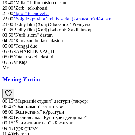
19:40
"Millar" informatsion dasturi
20:00
"Zarb" tok-shousi
21:00
"Iqror" telenovella
22:00
"Yolg‘iz qo‘ying" milliy serial (2-mavsum) 44-qism
23:00
Badiiy film (Xorij) Shazam 2 \ Premyera
01:35
Badiiy film (Xorij) Labirint: Xavfli tuzoq
03:50
"Nurli islom" dasturi
04:20
"Ramazon tuhfasi" dasturi
05:00
"Tonggi duo"
05:05
SAHARLIK VAQTI
05:05
"Otalar so‘zi" dasturi
05:55
Musiqa
Me
Mening Yurtim
06:15
“Марказий студия” дастури (такрор)
06:45
“Омон-омон” кўрсатуви
08:00
“Беш кетдим” кўрсатуви
08:30
Теленовелла: “Буни ҳаёт дейдилар”
09:15
“Ўзимизнинг гап” кўрсатуви
09:45
Турк фильм
11:45
Мусиқа