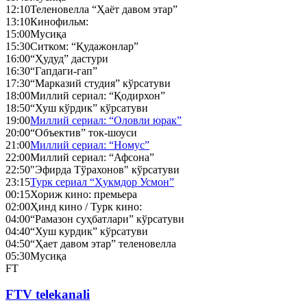
12:10
Теленовелла “Ҳаёт давом этар”
13:10
Кинофильм:
15:00
Мусиқа
15:30
Ситком: “Қудажонлар”
16:00
“Ҳудуд” дастури
16:30
“Гапдаги-гап”
17:30
“Марказий студия” кўрсатуви
18:00
Миллий сериал: “Қодирхон”
18:50
“Хуш кўрдик” кўрсатуви
19:00
Миллий сериал: “Оловли юрак”
20:00
“Объектив” ток-шоуси
21:00
Миллий сериал: “Номус”
22:00
Миллий сериал: “Афсона”
22:50
"Эфирда Тўрахонов" кўрсатуви
23:15
Турк сериал “Ҳукмдор Усмон”
00:15
Хориж кино: премьера
02:00
Ҳинд кино / Турк кино:
04:00
“Рамазон суҳбатлари” кўрсатуви
04:40
“Хуш курдик” кўрсатуви
04:50
“Ҳает давом этар” теленовелла
05:30
Мусиқа
FT
FTV telekanali