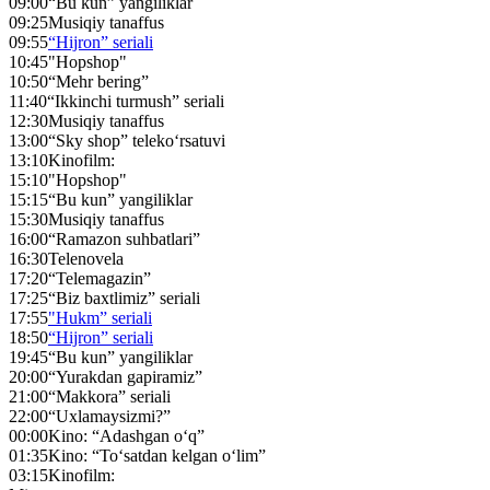
09:00
“Bu kun” yangiliklar
09:25
Musiqiy tanaffus
09:55
“Hijron” seriali
10:45
"Hopshop"
10:50
“Mehr bering”
11:40
“Ikkinchi turmush” seriali
12:30
Musiqiy tanaffus
13:00
“Sky shop” teleko‘rsatuvi
13:10
Kinofilm:
15:10
"Hopshop"
15:15
“Bu kun” yangiliklar
15:30
Musiqiy tanaffus
16:00
“Ramazon suhbatlari”
16:30
Telenovela
17:20
“Telemagazin”
17:25
“Biz baxtlimiz” seriali
17:55
"Hukm” seriali
18:50
“Hijron” seriali
19:45
“Bu kun” yangiliklar
20:00
“Yurakdan gapiramiz”
21:00
“Makkora” seriali
22:00
“Uxlamaysizmi?”
00:00
Kino: “Adashgan o‘q”
01:35
Kino: “To‘satdan kelgan o‘lim”
03:15
Kinofilm: