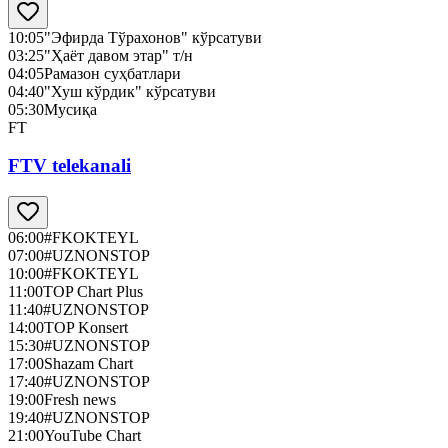
10:05
"Эфирда Тўрахонов" кўрсатуви
03:25
"Ҳаёт давом этар" т/н
04:05
Рамазон суҳбатлари
04:40
"Хуш кўрдик" кўрсатуви
05:30
Мусиқа
FT
FTV telekanali
06:00
#FKOKTEYL
07:00
#UZNONSTOP
10:00
#FKOKTEYL
11:00
TOP Chart Plus
11:40
#UZNONSTOP
14:00
TOP Konsert
15:30
#UZNONSTOP
17:00
Shazam Chart
17:40
#UZNONSTOP
19:00
Fresh news
19:40
#UZNONSTOP
21:00
YouTube Chart