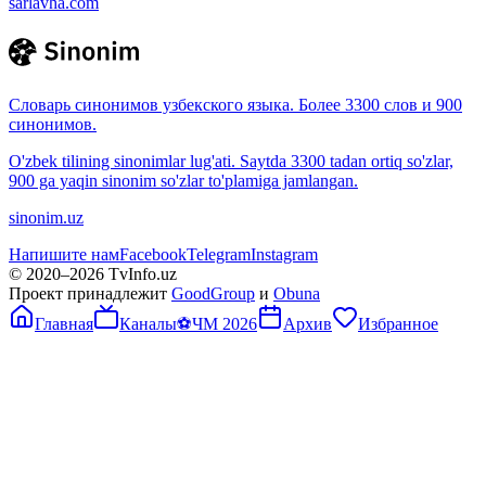
sarlavha.com
Словарь синонимов узбекского языка. Более 3300 слов и 900
синонимов.
O'zbek tilining sinonimlar lug'ati. Saytda 3300 tadan ortiq so'zlar,
900 ga yaqin sinonim so'zlar to'plamiga jamlangan.
sinonim.uz
Напишите нам
Facebook
Telegram
Instagram
© 2020–
2026
TvInfo.uz
Проект принадлежит
GoodGroup
и
Obuna
Главная
Каналы
⚽
ЧМ 2026
Архив
Избранное