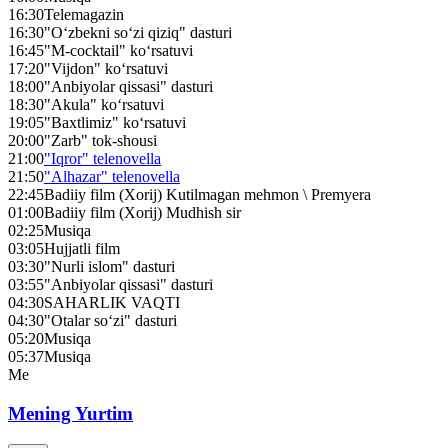
16:30
Telemagazin
16:30
"O‘zbekni so‘zi qiziq" dasturi
16:45
"M-cocktail" ko‘rsatuvi
17:20
"Vijdon" ko‘rsatuvi
18:00
"Anbiyolar qissasi" dasturi
18:30
"Akula" ko‘rsatuvi
19:05
"Baxtlimiz" ko‘rsatuvi
20:00
"Zarb" tok-shousi
21:00
"Iqror" telenovella
21:50
"Alhazar" telenovella
22:45
Badiiy film (Xorij) Kutilmagan mehmon \ Premyera
01:00
Badiiy film (Xorij) Mudhish sir
02:25
Musiqa
03:05
Hujjatli film
03:30
"Nurli islom" dasturi
03:55
"Anbiyolar qissasi" dasturi
04:30
SAHARLIK VAQTI
04:30
"Otalar so‘zi" dasturi
05:20
Musiqa
05:37
Musiqa
Me
Mening Yurtim