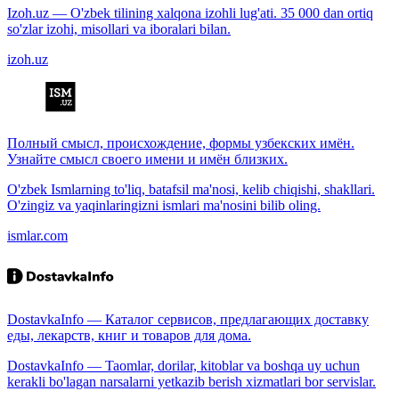
Izoh.uz — O'zbek tilining xalqona izohli lug'ati. 35 000 dan ortiq
so'zlar izohi, misollari va iboralari bilan.
izoh.uz
Полный смысл, происхождение, формы узбекских имён.
Узнайте смысл своего имени и имён близких.
O'zbek Ismlarning to'liq, batafsil ma'nosi, kelib chiqishi, shakllari.
O'zingiz va yaqinlaringizni ismlari ma'nosini bilib oling.
ismlar.com
DostavkaInfo — Каталог сервисов, предлагающих доставку
еды, лекарств, книг и товаров для дома.
DostavkaInfo — Taomlar, dorilar, kitoblar va boshqa uy uchun
kerakli bo'lagan narsalarni yetkazib berish xizmatlari bor servislar.