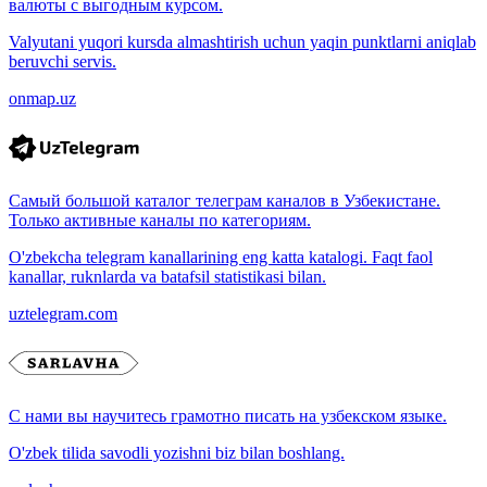
валюты с выгодным курсом.
Valyutani yuqori kursda almashtirish uchun yaqin punktlarni aniqlab
beruvchi servis.
onmap.uz
Самый большой каталог телеграм каналов в Узбекистане.
Только активные каналы по категориям.
O'zbekcha telegram kanallarining eng katta katalogi. Faqt faol
kanallar, ruknlarda va batafsil statistikasi bilan.
uztelegram.com
С нами вы научитесь грамотно писать на узбекском языке.
O'zbek tilida savodli yozishni biz bilan boshlang.