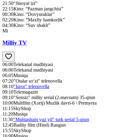
21:50
“Jinoyat izi”
22:15
Кino: “Pazman jangchisi”
00:30
Kino: “Dovyuraklar”
02:20
Kino: “Maxfiy hamkorlik”
04:30
Kino: “Suv shakli”
Mi
Milliy TV
06:00
Telekanal madhiyasi
06:00
Telekanal madhiyasi
06:05
Musiqa
07:20
"Otalar so‘zi" telenovella
08:10
"Iqror" telenovella
09:10
Telemagazin
09:10
"Sensiz" milliy serial (2-mavsum) 35-qism
10:00
Multfilm (Xorij) Muzlik davri-6 \ Premyera
11:15
SkyShop
11:20
Musiqa
11:30
"Muhtasham yuz yil" turk serial 5-qism
12:45
Badiiy film (Hind) Rangun
15:55
SkyShop
16:00
Musiqa