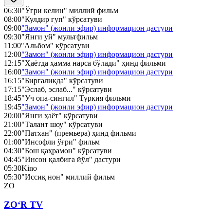
06:30
"Ўғри келин" миллий фильм
08:00
"Кулдир гуп" кўрсатуви
09:00
"Замон" (жонли эфир) информацион дастури
09:30
"Янги уй" мультфильм
11:00
"Альбом" кўрсатуви
12:00
"Замон" (жонли эфир) информацион дастури
12:15
"Ҳаётда ҳамма нарса бўлади" ҳинд фильми
16:00
"Замон" (жонли эфир) информацион дастури
16:15
"Биргаликда" кўрсатуви
17:15
"Эслаб, эслаб..." кўрсатуви
18:45
"Уч опа-сингил" Туркия фильми
19:45
"Замон" (жонли эфир) информацион дастури
20:00
"Янги ҳаёт" кўрсатуви
21:00
"Талант шоу" кўрсатуви
22:00
"Патхан" (премьера) ҳинд фильми
01:00
"Инсофли ўғри" фильм
04:30
"Бош қаҳрамон" кўрсатуви
04:45
"Инсон қалбига йўл" дастури
05:30
Kino
05:30
"Иссиқ нон" миллий фильм
ZO
ZO‘R TV