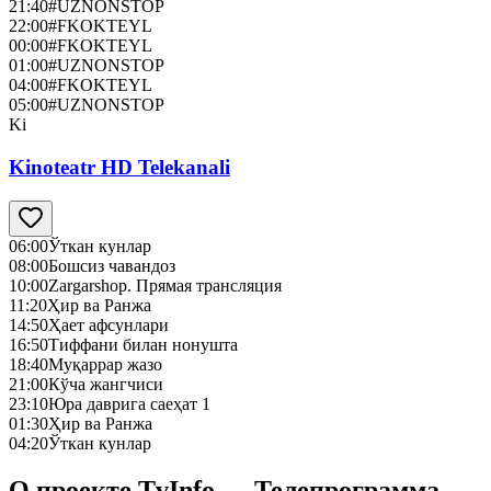
21:40
#UZNONSTOP
22:00
#FKOKTEYL
00:00
#FKOKTEYL
01:00
#UZNONSTOP
04:00
#FKOKTEYL
05:00
#UZNONSTOP
Ki
Kinoteatr HD Telekanali
06:00
Ўткан кунлар
08:00
Бошсиз чавандоз
10:00
Zargarshop. Прямая трансляция
11:20
Ҳир ва Ранжа
14:50
Ҳает афсунлари
16:50
Тиффани билан нонушта
18:40
Муқаррар жазо
21:00
Кўча жангчиси
23:10
Юра даврига саеҳат 1
01:30
Ҳир ва Ранжа
04:20
Ўткан кунлар
О проекте TvInfo — Телепрограмма