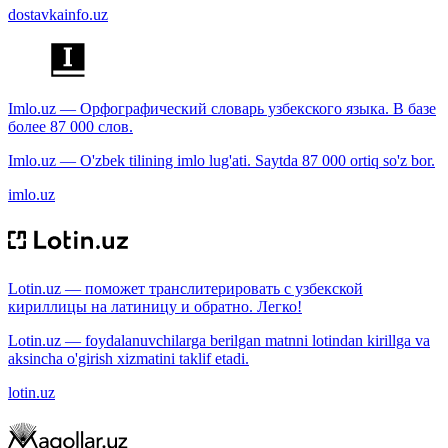
dostavkainfo.uz
Imlo.uz — Орфографический словарь узбекского языка. В базе
более 87 000 слов.
Imlo.uz — O'zbek tilining imlo lug'ati. Saytda 87 000 ortiq so'z bor.
imlo.uz
Lotin.uz — поможет транслитерировать с узбекской
кириллицы на латиницу и обратно. Легко!
Lotin.uz — foydalanuvchilarga berilgan matnni lotindan kirillga va
aksincha o'girish xizmatini taklif etadi.
lotin.uz