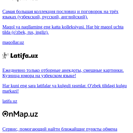
Самая большая коллекция пословиц и поговорок на трёх
языках (узбекский, русский, английский).
Maqol va naqllarning eng katta kolleksiyasi. Har bir maqol uchta
tilda (o'zbek, rus, ingliz).
maqollar.uz
Ежедневно только отборные анекдоты, смешные картинки.
Кузница юмора на узбекском языке!
Har kuni eng sara latifalar va kulguli rasmlar. O'zbek tilidagi kulgu
markazi!
latifa.uz
Сервис, помогающий найти ближайшие пункты обмена