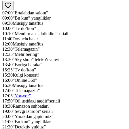
07:00
“Ertalabdan salom”
09:00
“Bu kun” yangiliklar
09:30
Musiqiy tanaffus
10:00
“Tv do‘kon”
10:10
“Mendirman Jaloliddin” seriali
11:40
Dovuchchalar
12:00
Musiqiy tanaffus
12:30
“Telemagazin”
12:35
“Mehr bering”
13:30
“Sky shop” teleko‘rsatuvi
13:40
"Boriga baraka”
15:25
“Tv do‘kon”
15:30
Kulgi konsert!
16:00
“Online 360”
16:30
Musiqiy tanaffus
17:00
“Telemagazin”
17:05
“Yor-yor”
17:50
“Qil ustidagi taqdir”seriali
18:30
Ramazon suhbatlari
19:00
"Sevgi iztirobi” seriali
20:00
“Yurakdan gapiramiz”
21:00
“Bu kun” yangiliklar
21:20
“Detektiv yulduz”