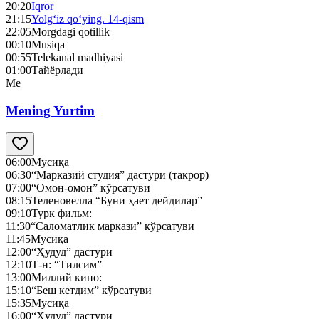
20:20
Iqror
21:15
Yolg‘iz qo‘ying. 14-qism
22:05
Morgdagi qotillik
00:10
Musiqa
00:55
Telekanal madhiyasi
01:00
Тайёрлади
Me
Mening Yurtim
06:00
Мусиқа
06:30
“Марказий студия” дастури (такрор)
07:00
“Омон-омон” кўрсатуви
08:15
Теленовелла “Буни ҳает дейдилар”
09:10
Турк фильм:
11:30
“Саломатлик маркази” кўрсатуви
11:45
Мусиқа
12:00
“Ҳудуд” дастури
12:10
Т-н: “Тилсим”
13:00
Миллий кино:
15:10
“Беш кетдим” кўрсатуви
15:35
Мусиқа
16:00
“Ҳудуд” дастури