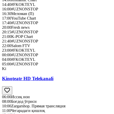
14:40
#FKOKTEYL
16:00
#UZNONSTOP
16:30
Меломан (П)
17:00
YouTube Chart
17:40
#UZNONSTOP
20:00
Fresh news
20:15
#UZNONSTOP
21:00
K-POP Chart
21:40
#UZNONSTOP
22:00
Salom FTV
23:00
#FKOKTEYL
00:00
#UZNONSTOP
04:00
#FKOKTEYL
05:00
#UZNONSTOP
Ki
Kinoteatr HD Telekanali
06:00
Иссиқ нон
08:00
Боғдод ўғриси
10:00
Zargarshop. Прямая трансляция
11:00
Чегарадаги қишлоқ