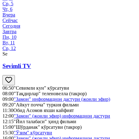
Ср, 5
Чт, 6
Вчера
Сейчас
Сегодня
Завтра
Пн, 10
Вт, 11
Ср, 12
Se
Sevimli TV
06:50
"Севимли кун" кўрсатуви
08:00
"Тақдирлар" теленовелла (такрор)
09:00
"Замон" информацион дастури (жонли эфир)
09:20
"Айкут почча" туркия фильми
11:30
Обид Асомов яхши кайфият
12:00
"Замон" (жонли эфир) информацион дастури
12:15
"Йил талабаси" ҳинд фильми
15:00
"Шўрданак" кўрсатуви (такрор)
15:30
"Ўзим" кўрсатуви
16:00
"Замон" (жонли эфир) информацион дастури