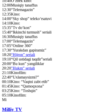
10:40
O‘zbek kino:
12:00
Musiqiy tanaffus
12:30
“Telemagazin”
12:35
Kino:
14:00
“Sky shop” teleko‘rsatuvi
14:10
Kino:
15:35
"Tv do‘kon"
15:40
“Ikkinchi turmush” seriali
16:30
Musiqiy tanaffus
17:00
“Telemagazin”
17:05
“Online 360”
17:30
“Yurakdan gapiramiz”
18:20
“Hijron” seriali
19:10
“Qil ustidagi taqdir”seriali
20:00
“Bu kun” yangiliklar
20:20
"Hukm” seriali
21:10
Kinofilm:
22:40
“Uxlamaysizmi?”
00:10
Kino: “Vaqtni zabt etib”
01:45
Kino: “Qamoqxona”
03:25
Kino: “Toshqin”
05:10
Kinofilm:
Mi
Milliy TV