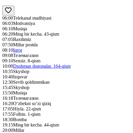
06:00
Telekanal madhiyasi
06:03
Motivatsiya
06:10
Musiqa
06:20
Ming bir kecha. 43-qism
07:05
Baxtlimiz
07:50
Millar postda
08:10
Iqror
09:08
Телемагазин
09:10
Sensiz. 8-qism
10:00
Dushman dugonalar. 164-qism
10:35
Skyshop
10:40
Izquvar
12:30
Sevib qoldimmikan
15:45
Skyshop
15:50
Musiqa
16:18
Телемагазин
16:20
O‘zbekni so‘zi qiziq
17:05
Hiyla. 22-qism
17:55
Folbin. 1-qism
18:30
Bomba
19:15
Ming bir kecha. 44-qism
20:00
Millar