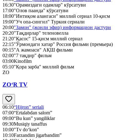
16:30
"Орамиздаги одамлар" кўрсатуви
17:00
"Олов паанда" кўрсатуви
18:00
"Интиқом алангаси" миллий сериал 10-қисм
19:00
"Уч опа-сингил" Туркия сериали
20:00
"Замон" (жонли эфир) информацион дастури
20:20
"Тақдирлар" теленовелла
21:20
"Қасос" 15-қисм миллий сериал
22:15
"Ўрмондаги хатар" Россия фильми (премьера)
00:15
"А жамоаси" АҚШ фильми
02:00
"7 тақдир" фильм
03:00
Kinofilm
05:10
"Қора зарба" миллий фильм
ZO
ZO‘R TV
06:10
“Hijron” seriali
07:00
“Ertalabdan salom”
09:00
“Bu kun” yangiliklar
09:30
Musiqiy tanaffus
10:00
"Tv do‘kon"
10:10
Farzandim jigarbandim”