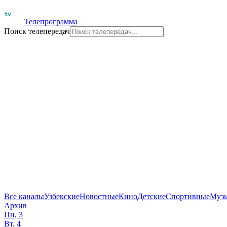
Телепрограмма
Поиск телепередач
Все каналы
Узбекские
Новостные
Кино
Детские
Спортивные
Муз
Архив
Пн, 3
Вт, 4