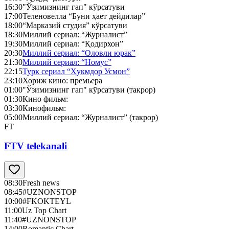
16:30
"Ўзимизнинг гап" кўрсатуви
17:00
Теленовелла “Буни ҳает дейдилар”
18:00
“Марказий студия” кўрсатуви
18:30
Миллий сериал: “Журналист”
19:30
Миллий сериал: “Қодирхон”
20:30
Миллий сериал: “Оловли юрак”
21:30
Миллий сериал: “Номус”
22:15
Турк сериал “Ҳукмдор Усмон”
23:10
Хориж кино: премьера
01:00
"Ўзимизнинг гап" кўрсатуви (такрор)
01:30
Кино фильм:
03:30
Кинофильм:
05:00
Миллий сериал: “Журналист” (такрор)
FT
FTV telekanali
08:30
Fresh news
08:45
#UZNONSTOP
10:00
#FKOKTEYL
11:00
Uz Top Chart
11:40
#UZNONSTOP
14:00
Romantic Chart