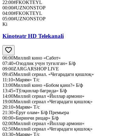
22:00
#FKOKTEYL
00:00
#UZNONSTOP
04:00
#FKOKTEYL
05:00
#UZNONSTOP
Ki
Kinoteatr HD Telekanali
06:00
Миллий кино «Сабот»
07:40
«Озодлик учун туғилган» Б/ф
09:00
ZARGARSHOP LIVE
09:45
Миллий сериал. «Чегарадаги қишлоқ»
11:10
«Марям» Т/с
13:00
Миллий кино «Бобом қани?» Б/ф
13:45
«Тўлқинлар бағрида» Б/ф
14:00
Миллий сериал «Йиллар армони»
19:00
Миллий сериал «Чегарадаги қишлоқ»
20:10
«Марям» Т/с
21:30
«Ёруғ олам» Б/ф Премьера
00:00
«Биринчи рицар» Б/ф
02:00
Миллий сериал «Йиллар армони»
02:50
Миллий сериал «Чегарадаги қишлоқ»
03:30
«Марям» Т/с