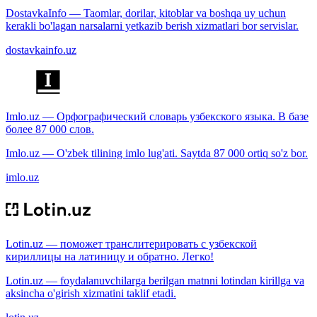
DostavkaInfo — Taomlar, dorilar, kitoblar va boshqa uy uchun
kerakli bo'lagan narsalarni yetkazib berish xizmatlari bor servislar.
dostavkainfo.uz
Imlo.uz — Орфографический словарь узбекского языка. В базе
более 87 000 слов.
Imlo.uz — O'zbek tilining imlo lug'ati. Saytda 87 000 ortiq so'z bor.
imlo.uz
Lotin.uz — поможет транслитерировать с узбекской
кириллицы на латиницу и обратно. Легко!
Lotin.uz — foydalanuvchilarga berilgan matnni lotindan kirillga va
aksincha o'girish xizmatini taklif etadi.