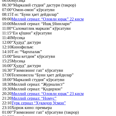
06:00
Мусиқа
06:30
“Марказий студия” дастури (такрор)
07:00
“Омон-омон” кўрсатуви
08:15
Т-н: “Буни ҳает дейдилар”
09:00
Миллий сериал: “Оловли юрак” 22 қисм
10:00
Миллий сериал: “Ишқ ўйинлари”
11:00
“Саломатлик маркази” кўрсатуви
11:15
“Ен қўшни” кўрсатуви
11:40
Мусиқа
12:00
“Ҳудуд” дастури
12:10
Кинофильм:
14:10
Т-н: “Чархпалак”
15:00
“Беш кетдим” кўрсатуви
15:25
Мусиқа
16:00
“Ҳудуд” дастури
16:30
"Ўзимизнинг гап" кўрсатуви
17:00
Теленовелла “Буни ҳает дейдилар”
18:00
“Марказий студия” кўрсатуви
18:30
Миллий сериал: “Журналист”
19:30
Миллий сериал: “Қодирхон”
20:20
Миллий сериал: “Оловли юрак” 23 қисм
21:20
Миллий сериал: “Номус”
22:10
Турк сериал “Ҳукмдор Усмон”
23:10
Хориж кино: премьера
01:00
"Ўзимизнинг гап" кўрсатуви (такрор)