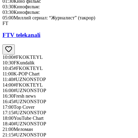
01:30
Кино фильм:
03:30
Кинофильм:
03:30
Кинофильм:
05:00
Миллий сериал: “Журналист” (такрор)
FT
FTV telekanali
10:00
#FKOKTEYL
10:30
FKundalik
10:45
#FKOKTEYL
11:00
K-POP Chart
11:40
#UZNONSTOP
14:00
#FKOKTEYL
16:00
#UZNONSTOP
16:30
Fresh news
16:45
#UZNONSTOP
17:00
Top Cover
17:15
#UZNONSTOP
18:00
YouTube Chart
18:40
#UZNONSTOP
21:00
Меломан
21:15
#UZNONSTOP