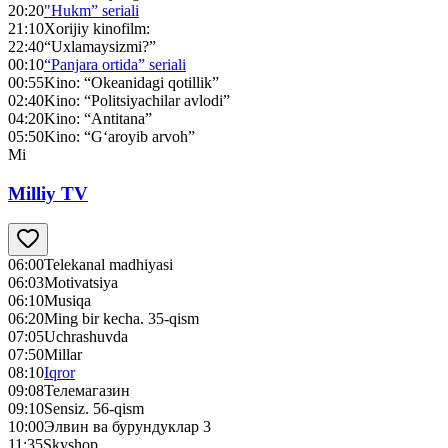
20:20
"Hukm” seriali
21:10
Xorijiy kinofilm:
22:40
“Uxlamaysizmi?”
00:10
“Panjara ortida” seriali
00:55
Kino: “Okeanidagi qotillik”
02:40
Kino: “Politsiyachilar avlodi”
04:20
Kino: “Antitana”
05:50
Kino: “G‘aroyib arvoh”
Mi
Milliy TV
06:00
Telekanal madhiyasi
06:03
Motivatsiya
06:10
Musiqa
06:20
Ming bir kecha. 35-qism
07:05
Uchrashuvda
07:50
Millar
08:10
Iqror
09:08
Телемагазин
09:10
Sensiz. 56-qism
10:00
Элвин ва бурундуклар 3
11:35
Skyshop