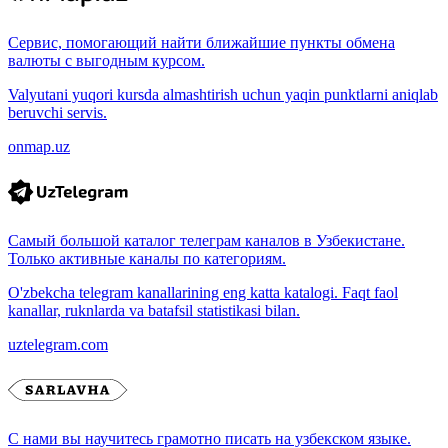
Сервис, помогающий найти ближайшие пункты обмена
валюты с выгодным курсом.
Valyutani yuqori kursda almashtirish uchun yaqin punktlarni aniqlab
beruvchi servis.
onmap.uz
Самый большой каталог телеграм каналов в Узбекистане.
Только активные каналы по категориям.
O'zbekcha telegram kanallarining eng katta katalogi. Faqt faol
kanallar, ruknlarda va batafsil statistikasi bilan.
uztelegram.com
С нами вы научитесь грамотно писать на узбекском языке.