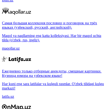
lotin.uz
Самая большая коллекция пословиц и поговорок на трёх
языках (узбекский, русский, английский).
Maqol va naqllarning eng katta kolleksiyasi. Har bir maqol uchta
tilda (o'zbek, rus, ingliz).
maqollar.uz
Ежедневно только отборные анекдоты, смешные картинки.
Кузница юмора на узбекском языке!
Har kuni eng sara latifalar va kulguli rasmlar. O'zbek tilidagi kulgu
markazi!
latifa.uz