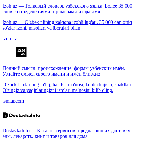
Izoh.uz — Толковый словарь узбекского языка. Более 35 000
слов с определениями, примерами и фразами.
Izoh.uz — O'zbek tilining xalqona izohli lug'ati. 35 000 dan ortiq
so'zlar izohi, misollari va iboralari bilan.
izoh.uz
Полный смысл, происхождение, формы узбекских имён.
Узнайте смысл своего имени и имён близких.
O'zbek Ismlarning to'liq, batafsil ma'nosi, kelib chiqishi, shakllari.
O'zingiz va yaqinlaringizni ismlari ma'nosini bilib oling.
ismlar.com
DostavkaInfo — Каталог сервисов, предлагающих доставку
еды, лекарств, книг и товаров для дома.