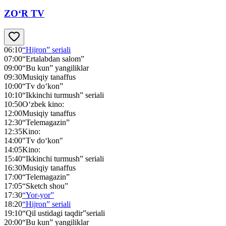
ZO‘R TV
06:10
“Hijron” seriali
07:00
“Ertalabdan salom”
09:00
“Bu kun” yangiliklar
09:30
Musiqiy tanaffus
10:00
“Tv do‘kon”
10:10
“Ikkinchi turmush” seriali
10:50
O‘zbek kino:
12:00
Musiqiy tanaffus
12:30
“Telemagazin”
12:35
Kino:
14:00
"Tv do‘kon"
14:05
Kino:
15:40
“Ikkinchi turmush” seriali
16:30
Musiqiy tanaffus
17:00
“Telemagazin”
17:05
“Sketch shou”
17:30
“Yor-yor”
18:20
“Hijron” seriali
19:10
“Qil ustidagi taqdir”seriali
20:00
“Bu kun” yangiliklar