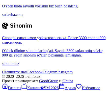
O'zbek tilida savodli yozishni biz bilan boshlang.
sarlavha.com
Словарь синонимов узбекского языка. Более 3300 слов и 900
синонимов.
O'zbek tilining sinonimlar lug'ati. Saytda 3300 tadan ortiq so'zlar,
900 ga yaqin sinonim so'zlar to'plamiga jamlangan.
sinonim.uz
Напишите нам
Facebook
Telegram
Instagram
© 2020–
2026
TvInfo.uz
Проект принадлежит
GoodGroup
и
Obuna
Главная
Каналы
⚽
ЧМ 2026
Архив
Избранное