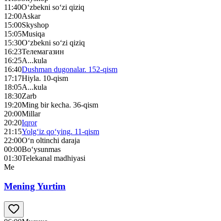
11:40
O‘zbekni so‘zi qiziq
12:00
Askar
15:00
Skyshop
15:05
Musiqa
15:30
O‘zbekni so‘zi qiziq
16:23
Телемагазин
16:25
A...kula
16:40
Dushman dugonalar. 152-qism
17:17
Hiyla. 10-qism
18:05
A...kula
18:30
Zarb
19:20
Ming bir kecha. 36-qism
20:00
Millar
20:20
Iqror
21:15
Yolg‘iz qo‘ying. 11-qism
22:00
O‘n oltinchi daraja
00:00
Bo‘ysunmas
01:30
Telekanal madhiyasi
Me
Mening Yurtim