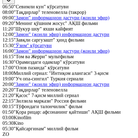
06:50
"Севимли кун" кўрсатуви
08:00
"Тақдирлар" теленовелла (такрор)
09:00
"Замон" информацион дастури (жонли эфир)
09:20
"Менинг қўшним жосус" АҚШ фильми
11:20
"Шукур шоу" яхши кайфият
12:00
"Замон" (жонли эфир) информацион дастури
12:15
"Завқли саргузашт" ҳинд фильми
15:30
"Ўзим" кўрсатуви
16:00
"Замон" информацион дастури (жонли эфир)
16:15
"Том ва Жерри" мультфильм
16:30
"Орамиздаги одамлар" кўрсатуви
17:00
"Олов пазанда" кўрсатуви
18:00
Миллий сериал: "Интиқом алангаси" 3-қисм
19:00
"Уч опа-сингил" Туркия сериали
20:00
"Замон" (жонли эфир) информацион дастури
20:20
"Тақдирлар" теленовелла
21:20
"Қасос" 7-қисм миллий сериал
22:15
"Зилзила маркази" Россия фильми
00:15
"Тўфондаги талончилик" фильм
01:50
"Қора рицар: афсонанинг қайтиши" АҚШ фильми
03:00
Kinofilm
05:30
Kino
05:30
"Қайсаргинам" миллий фильм
ZO