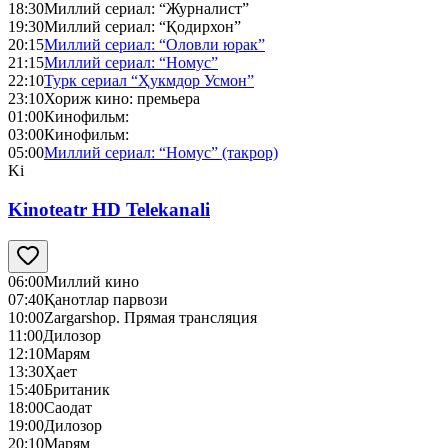
18:30
Миллий сериал: “Журналист”
19:30
Миллий сериал: “Қодирхон”
20:15
Миллий сериал: “Оловли юрак”
21:15
Миллий сериал: “Номус”
22:10
Турк сериал “Ҳукмдор Усмон”
23:10
Хориж кино: премьера
01:00
Кинофильм:
03:00
Кинофильм:
05:00
Миллий сериал: “Номус” (такрор)
Ki
Kinoteatr HD Telekanali
06:00
Миллий кино
07:40
Қанотлар парвози
10:00
Zargarshop. Прямая трансляция
11:00
Дилозор
12:10
Марям
13:30
Ҳает
15:40
Британик
18:00
Саодат
19:00
Дилозор
20:10
Марям