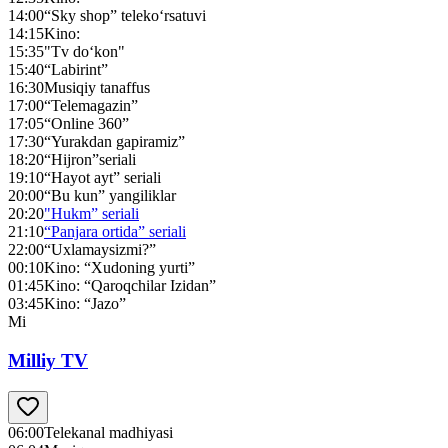
14:00
“Sky shop” teleko‘rsatuvi
14:15
Kino:
15:35
"Tv do‘kon"
15:40
“Labirint”
16:30
Musiqiy tanaffus
17:00
“Telemagazin”
17:05
“Online 360”
17:30
“Yurakdan gapiramiz”
18:20
“Hijron”seriali
19:10
“Hayot ayt” seriali
20:00
“Bu kun” yangiliklar
20:20
"Hukm” seriali
21:10
“Panjara ortida” seriali
22:00
“Uxlamaysizmi?”
00:10
Kino: “Xudoning yurti”
01:45
Kino: “Qaroqchilar Izidan”
03:45
Kino: “Jazo”
Mi
Milliy TV
06:00
Telekanal madhiyasi