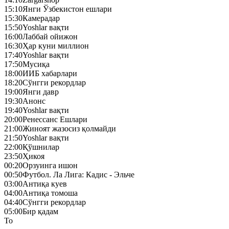
15:10
Янги Ўзбекистон ешлари
15:30
Камерадар
15:50
Yoshlar вақти
16:00
Лаббай ойижон
16:30
Ҳар куни миллион
17:40
Yoshlar вақти
17:50
Mусиқа
18:00
ИИБ хабарлари
18:20
Сўнгги рекордлар
19:00
Янги давр
19:30
Анонс
19:40
Yoshlar вақти
20:00
Ренессанс Ешлари
21:00
Жиноят жазосиз қолмайди
21:50
Yoshlar вақти
22:00
Қўшнилар
23:50
Ҳикоя
00:20
Орзуинга ишон
00:50
Футбол. Ла Лига: Кадис - Эльче
03:00
Антиқа куев
04:00
Антиқа томоша
04:40
Сўнгги рекордлар
05:00
Бир қадам
To