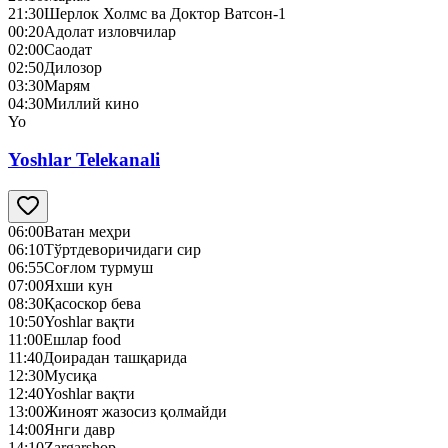
21:30
Шерлок Холмс ва Доктор Ватсон-1
00:20
Адолат изловчилар
02:00
Саодат
02:50
Дилозор
03:30
Марям
04:30
Миллий кино
Yo
Yoshlar Telekanali
06:00
Ватан меҳри
06:10
Тўртдеворичидаги сир
06:55
Соғлом турмуш
07:00
Яхши кун
08:30
Қасоскор бева
10:50
Yoshlar вақти
11:00
Ешлар food
11:40
Доирадан ташқарида
12:30
Mусиқа
12:40
Yoshlar вақти
13:00
Жиноят жазосиз қолмайди
14:00
Янги давр
14:10
Zargarshop