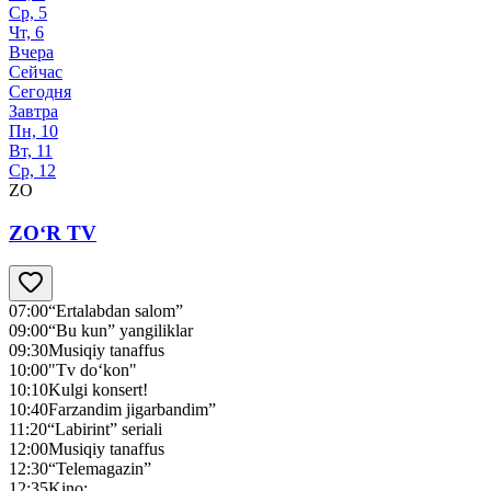
Ср, 5
Чт, 6
Вчера
Сейчас
Сегодня
Завтра
Пн, 10
Вт, 11
Ср, 12
ZO
ZO‘R TV
07:00
“Ertalabdan salom”
09:00
“Bu kun” yangiliklar
09:30
Musiqiy tanaffus
10:00
"Tv do‘kon"
10:10
Kulgi konsert!
10:40
Farzandim jigarbandim”
11:20
“Labirint” seriali
12:00
Musiqiy tanaffus
12:30
“Telemagazin”
12:35
Kino: