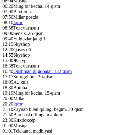
06:04
Musiqa
06:20
Ming bir kecha. 14-qism
07:00
Baxtlimiz
07:50
Millar postda
08:10
Iqror
08:58
Телемагазин
09:00
Sensiz. 26-qism
09:40
Yulduzlar jangi 1
12:15
Skyshop
12:20
Qasos o‘ti
14:55
Skyshop
15:00
Жасур
16:38
Телемагазин
16:40
Dushman dugonalar. 122-qism
17:17
So‘nggi bor. 29-qism
18:05
A...kula
18:30
Bomba
19:19
Ming bir kecha. 15-qism
20:00
Millar
20:20
Iqror
21:10
Zaynab bilan qoling, begim. 30-qism
21:50
Barchasi o‘limga mahkum
23:30
Кикбоксёр
01:00
Musiqa
01:01
Telekanal madhiyasi