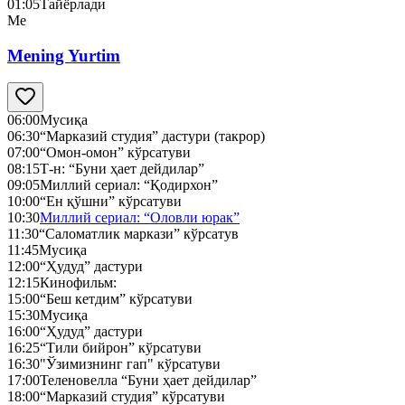
01:05
Тайёрлади
Me
Mening Yurtim
06:00
Мусиқа
06:30
“Марказий студия” дастури (такрор)
07:00
“Омон-омон” кўрсатуви
08:15
Т-н: “Буни ҳает дейдилар”
09:05
Миллий сериал: “Қодирхон”
10:00
“Ен қўшни” кўрсатуви
10:30
Миллий сериал: “Оловли юрак”
11:30
“Саломатлик маркази” кўрсатув
11:45
Мусиқа
12:00
“Ҳудуд” дастури
12:15
Кинофильм:
15:00
“Беш кетдим” кўрсатуви
15:30
Мусиқа
16:00
“Ҳудуд” дастури
16:25
“Тили бийрон” кўрсатуви
16:30
"Ўзимизнинг гап" кўрсатуви
17:00
Теленовелла “Буни ҳает дейдилар”
18:00
“Марказий студия” кўрсатуви