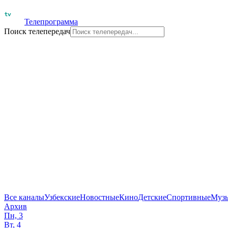
Телепрограмма
Поиск телепередач
Все каналы
Узбекские
Новостные
Кино
Детские
Спортивные
Муз
Архив
Пн, 3
Вт, 4