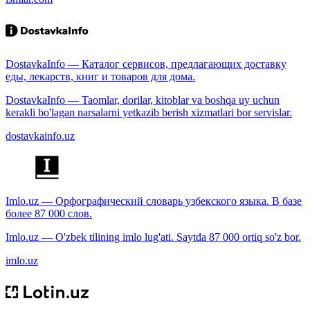
DostavkaInfo — Каталог сервисов, предлагающих доставку
еды, лекарств, книг и товаров для дома.
DostavkaInfo — Taomlar, dorilar, kitoblar va boshqa uy uchun
kerakli bo'lagan narsalarni yetkazib berish xizmatlari bor servislar.
dostavkainfo.uz
Imlo.uz — Орфографический словарь узбекского языка. В базе
более 87 000 слов.
Imlo.uz — O'zbek tilining imlo lug'ati. Saytda 87 000 ortiq so'z bor.
imlo.uz