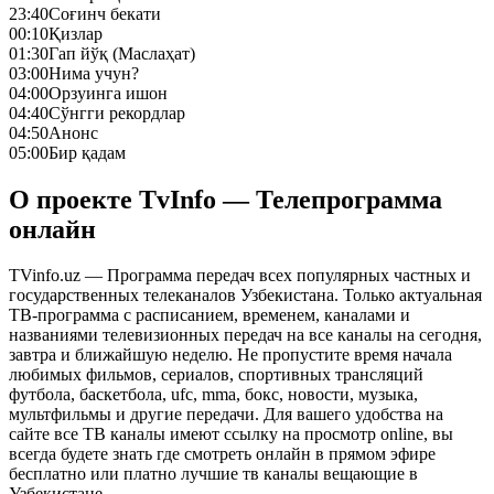
23:40
Соғинч бекати
00:10
Қизлар
01:30
Гап йўқ (Маслаҳат)
03:00
Нима учун?
04:00
Орзуинга ишон
04:40
Сўнгги рекордлар
04:50
Анонс
05:00
Бир қадам
О проекте TvInfo — Телепрограмма
онлайн
TVinfo.uz — Программа передач всех популярных частных и
государственных телеканалов Узбекистана. Только актуальная
ТВ-программа с расписанием, временем, каналами и
названиями телевизионных передач на все каналы на сегодня,
завтра и ближайшую неделю. Не пропустите время начала
любимых фильмов, сериалов, спортивных трансляций
футбола, баскетбола, ufc, mma, бокс, новости, музыка,
мультфильмы и другие передачи. Для вашего удобства на
сайте все ТВ каналы имеют ссылку на просмотр online, вы
всегда будете знать где смотреть онлайн в прямом эфире
бесплатно или платно лучшие тв каналы вещающие в
Узбекистане.