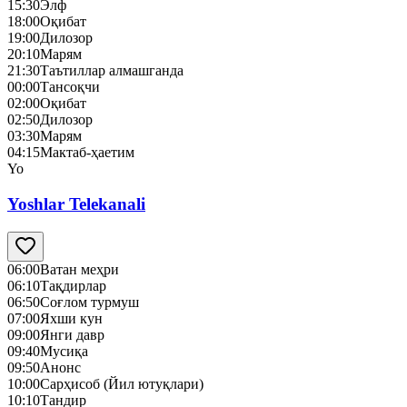
15:30
Элф
18:00
Оқибат
19:00
Дилозор
20:10
Марям
21:30
Таътиллар алмашганда
00:00
Тансоқчи
02:00
Оқибат
02:50
Дилозор
03:30
Марям
04:15
Мактаб-ҳаетим
Yo
Yoshlar Telekanali
06:00
Ватан меҳри
06:10
Тақдирлар
06:50
Соғлом турмуш
07:00
Яхши кун
09:00
Янги давр
09:40
Mусиқа
09:50
Анонс
10:00
Сарҳисоб (Йил ютуқлари)
10:10
Тандир