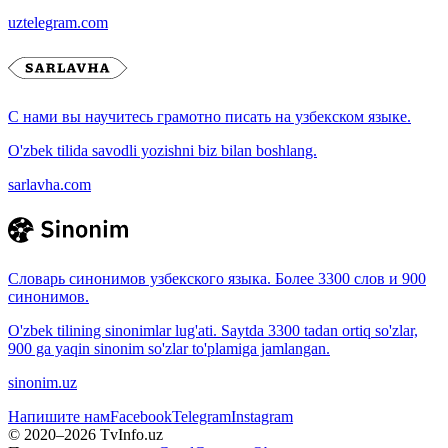
uztelegram.com
С нами вы научитесь грамотно писать на узбекском языке.
O'zbek tilida savodli yozishni biz bilan boshlang.
sarlavha.com
Словарь синонимов узбекского языка. Более 3300 слов и 900
синонимов.
O'zbek tilining sinonimlar lug'ati. Saytda 3300 tadan ortiq so'zlar,
900 ga yaqin sinonim so'zlar to'plamiga jamlangan.
sinonim.uz
Напишите нам
Facebook
Telegram
Instagram
© 2020–
2026
TvInfo.uz