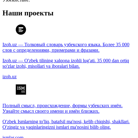
Наши проекты
Izoh.uz — Толковый словарь узбекского языка. Более 35 000
слов с определениями, примерами и фразами.
Izoh.uz — O'zbek tilining xalqona izohli lug'ati. 35 000 dan ortiq
so'zlar izohi, misollari va iboralari bilan.
izoh.uz
Полный смысл, происхождение, формы узбекских имён.
Узнайте смысл своего имени и имён близких.
O'zbek Ismlarning to'liq, batafsil ma'nosi, kelib chiqishi, shakllari.
O'zingiz va yaqinlaringizni ismlari ma'nosini bilib oling.
ismlar.com