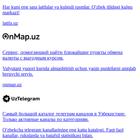
Har kuni eng sara latifalar va kulguli rasmlar. O'zbek tilidagi kulgu
markazi!
latifa.uz
Сервис, помогающий найти ближайшие пункты обмена
валюты с выгодным курсом.
Valyutani yuqori kursda almashtirish uchun yaqin punktlarni aniqlab
beruvchi servis.
onmap.uz
Самый большой каталог телеграм каналов в Узбекистане.
Только активные каналы по категориям.
O'zbekcha telegram kanallarining eng katta katalogi. Faqt faol
kanallar, ruknlarda va batafsil statistikasi bilan.