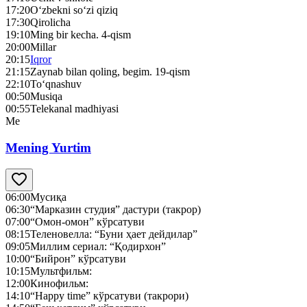
17:20
O‘zbekni so‘zi qiziq
17:30
Qirolicha
19:10
Ming bir kecha. 4-qism
20:00
Millar
20:15
Iqror
21:15
Zaynab bilan qoling, begim. 19-qism
22:10
To‘qnashuv
00:50
Musiqa
00:55
Telekanal madhiyasi
Me
Mening Yurtim
06:00
Мусиқа
06:30
“Марказин студия” дастури (такрор)
07:00
“Омон-омон” кўрсатуви
08:15
Теленовелла: “Буни ҳает дейдилар”
09:05
Миллим сериал: “Қодирхон”
10:00
“Бийрон” кўрсатуви
10:15
Мультфильм:
12:00
Кинофильм:
14:10
“Happy time” кўрсатуви (такрори)