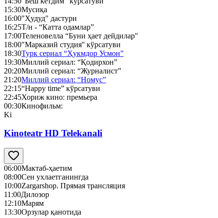
14:50
“Беш кетдим” кўрсатуви
15:30
Мусиқа
16:00
"Ҳудуд" дастури
16:25
Т/н - “Катта одамлар”
17:00
Теленовелла “Буни ҳает дейдилар"
18:00
"Марказий студия'' кўрсатуви
18:30
Турк сериал “Ҳукмдор Усмон”
19:30
Миллий сериал: “Қодирхон”
20:20
Миллий сериал: “Журналист”
21:20
Миллий сериал: “Номус”
22:15
“Happy time” кўрсатуви
22:45
Хориж кино: премьера
00:30
Кинофильм:
Ki
Kinoteatr HD Telekanali
06:00
Мактаб-ҳаетим
08:00
Сен ухлаетганингда
10:00
Zargarshop. Прямая трансляция
11:00
Дилозор
12:10
Марям
13:30
Орзулар қанотида