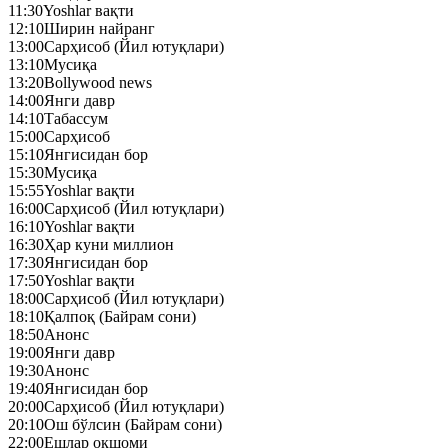
11:30
Yoshlar вақти
12:10
Ширин найранг
13:00
Сарҳисоб (Йил ютуқлари)
13:10
Mусиқа
13:20
Bollywood news
14:00
Янги давр
14:10
Табассум
15:00
Сарҳисоб
15:10
Янгисидан бор
15:30
Mусиқа
15:55
Yoshlar вақти
16:00
Сарҳисоб (Йил ютуқлари)
16:10
Yoshlar вақти
16:30
Ҳар куни миллион
17:30
Янгисидан бор
17:50
Yoshlar вақти
18:00
Сарҳисоб (Йил ютуқлари)
18:10
Қалпоқ (Байрам сони)
18:50
Анонс
19:00
Янги давр
19:30
Анонс
19:40
Янгисидан бор
20:00
Сарҳисоб (Йил ютуқлари)
20:10
Ош бўлсин (Байрам сони)
22:00
Ешлар оқшоми