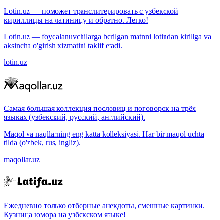
Lotin.uz — поможет транслитерировать с узбекской
кириллицы на латиницу и обратно. Легко!
Lotin.uz — foydalanuvchilarga berilgan matnni lotindan kirillga va
aksincha o'girish xizmatini taklif etadi.
lotin.uz
Самая большая коллекция пословиц и поговорок на трёх
языках (узбекский, русский, английский).
Maqol va naqllarning eng katta kolleksiyasi. Har bir maqol uchta
tilda (o'zbek, rus, ingliz).
maqollar.uz
Ежедневно только отборные анекдоты, смешные картинки.
Кузница юмора на узбекском языке!