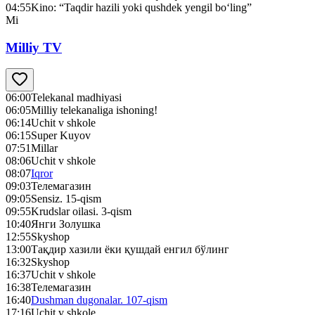
04:55
Kino: “Taqdir hazili yoki qushdek yengil bo‘ling”
Mi
Milliy TV
06:00
Telekanal madhiyasi
06:05
Milliy telekanaliga ishoning!
06:14
Uchit v shkole
06:15
Super Kuyov
07:51
Millar
08:06
Uchit v shkole
08:07
Iqror
09:03
Телемагазин
09:05
Sensiz. 15-qism
09:55
Krudslar oilasi. 3-qism
10:40
Янги Золушка
12:55
Skyshop
13:00
Тақдир хазили ёки қушдай енгил бўлинг
16:32
Skyshop
16:37
Uchit v shkole
16:38
Телемагазин
16:40
Dushman dugonalar. 107-qism
17:16
Uchit v shkole