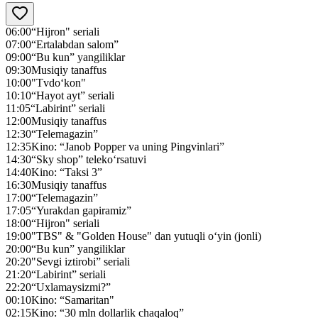
06:00
“Hijron" seriali
07:00
“Ertalabdan salom”
09:00
“Bu kun” yangiliklar
09:30
Musiqiy tanaffus
10:00
"Tvdo‘kon"
10:10
“Hayot ayt” seriali
11:05
“Labirint” seriali
12:00
Musiqiy tanaffus
12:30
“Telemagazin”
12:35
Kino: “Janob Popper va uning Pingvinlari”
14:30
“Sky shop” teleko‘rsatuvi
14:40
Kino: “Taksi 3”
16:30
Musiqiy tanaffus
17:00
“Telemagazin”
17:05
“Yurakdan gapiramiz”
18:00
“Hijron" seriali
19:00
"TBS" & "Golden House" dan yutuqli o‘yin (jonli)
20:00
“Bu kun” yangiliklar
20:20
"Sevgi iztirobi” seriali
21:20
“Labirint” seriali
22:20
“Uxlamaysizmi?”
00:10
Kino: “Samaritan"
02:15
Kino: “30 mln dollarlik chaqaloq”