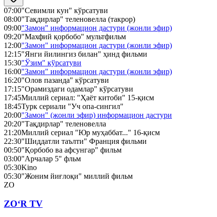
07:00
"Севимли кун" кўрсатуви
08:00
"Тақдирлар" теленовелла (такрор)
09:00
"Замон" информацион дастури (жонли эфир)
09:20
"Махфий қорбобо" мультфильм
12:00
"Замон" информацион дастури (жонли эфир)
12:15
"Янги йилингиз билан" ҳинд фильми
15:30
"Ўзим" кўрсатуви
16:00
"Замон" информацион дастури (жонли эфир)
16:20
"Олов пазанда" кўрсатуви
17:15
"Орамиздаги одамлар" кўрсатуви
17:45
Миллий сериал: "Ҳаёт китоби" 15-қисм
18:45
Турк сериали "Уч опа-сингил"
20:00
"Замон" (жонли эфир) информацион дастури
20:20
"Тақдирлар" теленовелла
21:20
Миллий сериал "Юр муҳаббат..." 16-қисм
22:30
"Шиддатли таълти" Франция фильми
00:50
"Қорбобо ва афсунгар" фильм
03:00
"Арчалар 5" фльм
05:30
Kino
05:30
"Жоним йиғлоқи" миллий фильм
ZO
ZO‘R TV