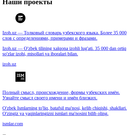
Наши проекты
Izoh.uz — Толковый словарь узбекского языка. Более 35 000
слов с определениями, примерами и фразами.
Izoh.uz — O'zbek tilining xalqona izohli lug'ati. 35 000 dan ortiq
so'zlar izohi, misollari va iboralari bilan.
izoh.uz
Полный смысл, происхождение, формы узбекских имён.
Узнайте смысл своего имени и имён близких.
O'zbek Ismlarning to'liq, batafsil ma'nosi, kelib chiqishi, shakllari.
O'zingiz va yaqinlaringizni ismlari ma'nosini bilib oling.
ismlar.com