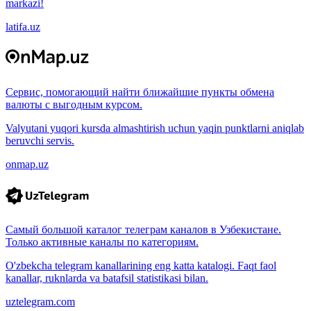
markazi!
latifa.uz
Сервис, помогающий найти ближайшие пункты обмена
валюты с выгодным курсом.
Valyutani yuqori kursda almashtirish uchun yaqin punktlarni aniqlab
beruvchi servis.
onmap.uz
Самый большой каталог телеграм каналов в Узбекистане.
Только активные каналы по категориям.
O'zbekcha telegram kanallarining eng katta katalogi. Faqt faol
kanallar, ruknlarda va batafsil statistikasi bilan.
uztelegram.com