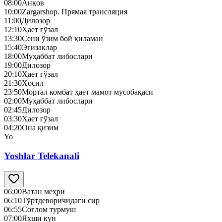
08:00
Анқов
10:00
Zargarshop. Прямая трансляция
11:00
Дилозор
12:10
Ҳает гўзал
13:30
Сени ўзим бой қиламан
15:40
Эгизаклар
18:00
Муҳаббат либослари
19:00
Дилозор
20:10
Ҳает гўзал
21:30
Ҳосил
23:50
Мортал комбат ҳает мамот мусобақаси
02:00
Муҳаббат либослари
02:45
Дилозор
03:30
Ҳает гўзал
04:20
Она қизим
Yo
Yoshlar Telekanali
06:00
Ватан меҳри
06:10
Тўртдеворичидаги сир
06:55
Соғлом турмуш
07:00
Яхши кун