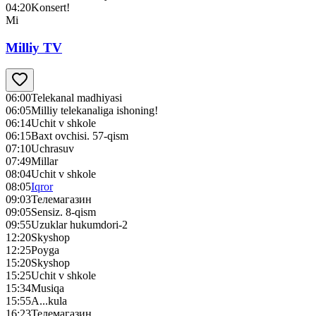
04:20
Konsert!
Mi
Milliy TV
06:00
Telekanal madhiyasi
06:05
Milliy telekanaliga ishoning!
06:14
Uchit v shkole
06:15
Baxt ovchisi. 57-qism
07:10
Uchrasuv
07:49
Millar
08:04
Uchit v shkole
08:05
Iqror
09:03
Телемагазин
09:05
Sensiz. 8-qism
09:55
Uzuklar hukumdori-2
12:20
Skyshop
12:25
Poyga
15:20
Skyshop
15:25
Uchit v shkole
15:34
Musiqa
15:55
A...kula
16:23
Телемагазин