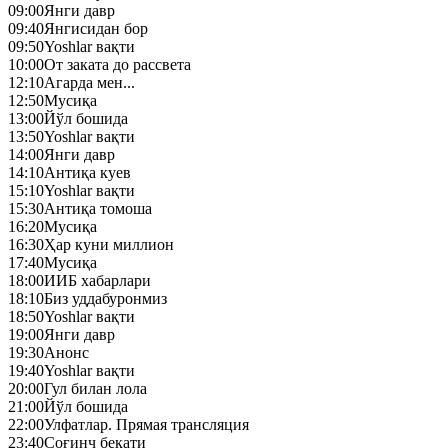
09:00
Янги давр
09:40
Янгисидан бор
09:50
Yoshlar вақти
10:00
От заката до рассвета
12:10
Агарда мен...
12:50
Mусиқа
13:00
Йўл бошида
13:50
Yoshlar вақти
14:00
Янги давр
14:10
Антиқа куев
15:10
Yoshlar вақти
15:30
Антиқа томоша
16:20
Mусиқа
16:30
Ҳар куни миллион
17:40
Mусиқа
18:00
ИИБ хабарлари
18:10
Биз уддабуронмиз
18:50
Yoshlar вақти
19:00
Янги давр
19:30
Анонс
19:40
Yoshlar вақти
20:00
Гул билан лола
21:00
Йўл бошида
22:00
Улфатлар. Прямая трансляция
23:40
Соғинч бекати