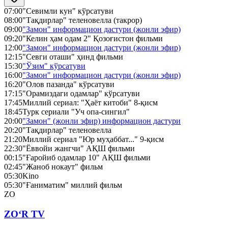
07:00
"Севимли кун" кўрсатуви
08:00
"Тақдирлар" теленовелла (такрор)
09:00
"Замон" информацион дастури (жонли эфир)
09:20
"Келин ҳам одам 2" Қозоғистон фильми
12:00
"Замон" информацион дастури (жонли эфир)
12:15
"Севги оташи" ҳинд фильми
15:30
"Ўзим" кўрсатуви
16:00
"Замон" информацион дастури (жонли эфир)
16:20
"Олов пазанда" кўрсатуви
17:15
"Орамиздаги одамлар" кўрсатуви
17:45
Миллий сериал: "Ҳаёт китоби" 8-қисм
18:45
Турк сериали "Уч опа-сингил"
20:00
"Замон" (жонли эфир) информацион дастури
20:20
"Тақдирлар" теленовелла
21:20
Миллий сериал "Юр муҳаббат..." 9-қисм
22:30
"Ёввойи жангчи" АҚШ фильми
00:15
"Ғаройиб одамлар 10" АҚШ фильми
02:45
"Жаноб нокаут" фильм
05:30
Kino
05:30
"Ғаниматим" миллий фильм
ZO
ZO‘R TV