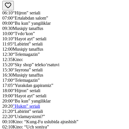
06:10
“Hijron" seriali
07:00
“Ertalabdan salom”
09:00
“Bu kun” yangiliklar
09:30
Musiqiy tanaffus
10:00
“Tvdo‘kon”
10:10
“Hayot ayt” seriali
11:05
“Labirint” seriali
12:00
Musiqiy tanaffus
12:30
“Telemagazin”
12:35
Kino:
15:20
“Sky shop” teleko‘rsatuvi
15:30
“Jayrona” seriali
16:30
Musiqiy tanaffus
17:00
“Telemagazin”
17:05
“Yurakdan gapiramiz”
18:00
“Hijron" seriali
19:00
“Hayot ayt” seriali
20:00
“Bu kun” yangiliklar
20:20
"Hukm” seriali
21:20
“Labirint” seriali
22:20
“Uxlamaysizmi?”
00:10
Kino: “Kung-Fu uslubida ajrashish”
02:10
Kino: “Uch soniya”