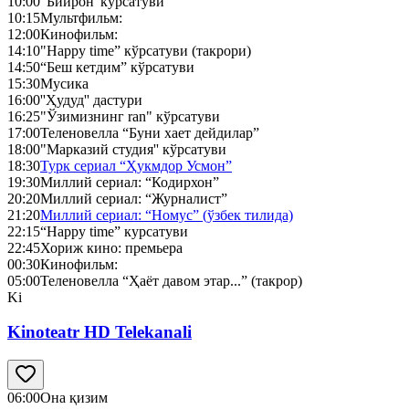
10:00
“Бийрон”кўрсатуви
10:15
Мультфильм:
12:00
Кинофильм:
14:10
"Happy time” кўрсатуви (такрори)
14:50
“Беш кетдим” кўрсатуви
15:30
Мусика
16:00
''Ҳудуд'' дастури
16:25
"Ўзимизнинг ran" кўрсатуви
17:00
Теленовелла “Буни хает дейдилар”
18:00
"Марказий студия'' кўрсатуви
18:30
Турк сериал “Ҳукмдор Усмон”
19:30
Миллий сериал: “Кодирхон”
20:20
Миллий сериал: “Журналист”
21:20
Миллий сериал: “Номус” (ўзбек тилида)
22:15
“Happy time” курсатуви
22:45
Хориж кино: премьера
00:30
Кинофильм:
05:00
Теленовелла “Ҳаёт давом этар...” (такрор)
Ki
Kinoteatr HD Telekanali
06:00
Она қизим