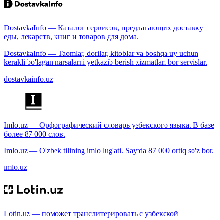
DostavkaInfo — Каталог сервисов, предлагающих доставку
еды, лекарств, книг и товаров для дома.
DostavkaInfo — Taomlar, dorilar, kitoblar va boshqa uy uchun
kerakli bo'lagan narsalarni yetkazib berish xizmatlari bor servislar.
dostavkainfo.uz
Imlo.uz — Орфографический словарь узбекского языка. В базе
более 87 000 слов.
Imlo.uz — O'zbek tilining imlo lug'ati. Saytda 87 000 ortiq so'z bor.
imlo.uz
Lotin.uz — поможет транслитерировать с узбекской