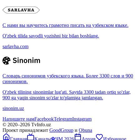
С нами вы научитесь грамотно писать на узбекском языке.
O'zbek tilida savodli yozishni biz bilan boshlang.
sarlavha.com
Словарь синонимов узбекского языка. Более 3300 слов и 900
синонимов.
O'zbek tilining sinonimlar lug'ati. Saytda 3300 tadan ortiq so'zlar,
900 ga yaqin sinonim so'zlar to'plamiga jamlangan.
sinonim.uz
Напишите нам
Facebook
Telegram
Instagram
© 2020–
2026
TvInfo.uz
Проект принадлежит
GoodGroup
и
Obuna
Главная
Каналы
⚽
ЧМ 2026
Архив
Избранное