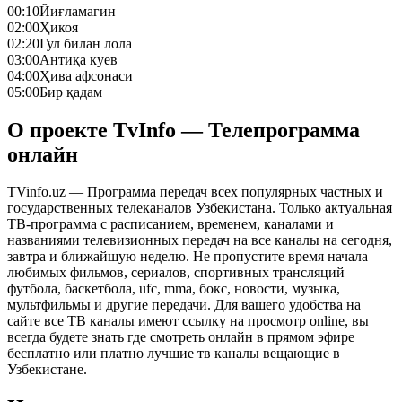
00:10
Йиғламагин
02:00
Ҳикоя
02:20
Гул билан лола
03:00
Антиқа куев
04:00
Ҳива афсонаси
05:00
Бир қадам
О проекте TvInfo — Телепрограмма
онлайн
TVinfo.uz — Программа передач всех популярных частных и
государственных телеканалов Узбекистана. Только актуальная
ТВ-программа с расписанием, временем, каналами и
названиями телевизионных передач на все каналы на сегодня,
завтра и ближайшую неделю. Не пропустите время начала
любимых фильмов, сериалов, спортивных трансляций
футбола, баскетбола, ufc, mma, бокс, новости, музыка,
мультфильмы и другие передачи. Для вашего удобства на
сайте все ТВ каналы имеют ссылку на просмотр online, вы
всегда будете знать где смотреть онлайн в прямом эфире
бесплатно или платно лучшие тв каналы вещающие в
Узбекистане.