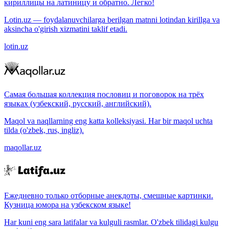
кириллицы на латиницу и обратно. Легко!
Lotin.uz — foydalanuvchilarga berilgan matnni lotindan kirillga va
aksincha o'girish xizmatini taklif etadi.
lotin.uz
Самая большая коллекция пословиц и поговорок на трёх
языках (узбекский, русский, английский).
Maqol va naqllarning eng katta kolleksiyasi. Har bir maqol uchta
tilda (o'zbek, rus, ingliz).
maqollar.uz
Ежедневно только отборные анекдоты, смешные картинки.
Кузница юмора на узбекском языке!
Har kuni eng sara latifalar va kulguli rasmlar. O'zbek tilidagi kulgu