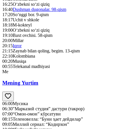
16:25
O‘zbekni so‘zi qiziq
16:40
Dushman dugonalar. 98-qism
17:20
So‘nggi bor. 9-qism
18:17
Uchit v shkole
18:18
M-kokteyl
19:00
O‘zbekni so‘zi qiziq
19:10
Baxt ovchisi. 58-qism
20:00
Millar
20:15
Iqror
21:15
Zaynab bilan qoling, begim. 13-qism
22:10
Kolombiana
00:20
Musiqa
00:55
Telekanal madhiyasi
Me
Mening Yurtim
06:00
Мусика
06:30
"Марказий студия” дастури (такрор)
07:00
“Омон-омон” кўрсатуви
08:15
Теленовелла: “Буни ҳает дейдилар”
09:05
Миллий сериал: “Кодирхон”