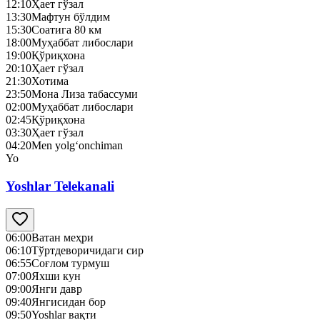
12:10
Ҳает гўзал
13:30
Мафтун бўлдим
15:30
Соатига 80 км
18:00
Муҳаббат либослари
19:00
Қўриқхона
20:10
Ҳает гўзал
21:30
Хотима
23:50
Мона Лиза табассуми
02:00
Муҳаббат либослари
02:45
Қўриқхона
03:30
Ҳает гўзал
04:20
Men yolg‘onchiman
Yo
Yoshlar Telekanali
06:00
Ватан меҳри
06:10
Тўртдеворичидаги сир
06:55
Соғлом турмуш
07:00
Яхши кун
09:00
Янги давр
09:40
Янгисидан бор
09:50
Yoshlar вақти