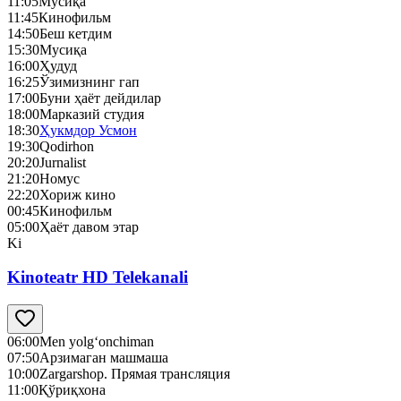
11:05
Mусиқа
11:45
Кинофильм
14:50
Беш кетдим
15:30
Mусиқа
16:00
Ҳудуд
16:25
Ўзимизнинг гап
17:00
Буни ҳаёт дейдилар
18:00
Марказий студия
18:30
Ҳукмдор Усмон
19:30
Qodirhon
20:20
Jurnalist
21:20
Номус
22:20
Хориж кино
00:45
Кинофильм
05:00
Ҳаёт давом этар
Ki
Kinoteatr HD Telekanali
06:00
Men yolg‘onchiman
07:50
Арзимаган машмаша
10:00
Zargarshop. Прямая трансляция
11:00
Қўриқхона