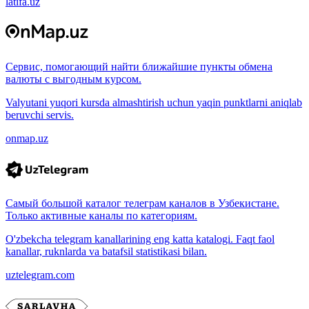
latifa.uz
Сервис, помогающий найти ближайшие пункты обмена
валюты с выгодным курсом.
Valyutani yuqori kursda almashtirish uchun yaqin punktlarni aniqlab
beruvchi servis.
onmap.uz
Самый большой каталог телеграм каналов в Узбекистане.
Только активные каналы по категориям.
O'zbekcha telegram kanallarining eng katta katalogi. Faqt faol
kanallar, ruknlarda va batafsil statistikasi bilan.
uztelegram.com