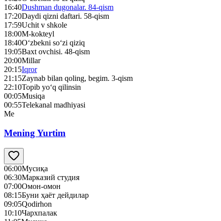
16:40
Dushman dugonalar. 84-qism
17:20
Daydi qizni daftari. 58-qism
17:59
Uchit v shkole
18:00
M-kokteyl
18:40
O‘zbekni so‘zi qiziq
19:05
Baxt ovchisi. 48-qism
20:00
Millar
20:15
Iqror
21:15
Zaynab bilan qoling, begim. 3-qism
22:10
Topib yo‘q qilinsin
00:05
Musiqa
00:55
Telekanal madhiyasi
Me
Mening Yurtim
06:00
Mусиқа
06:30
Марказий студия
07:00
Омон-омон
08:15
Буни ҳаёт дейдилар
09:05
Qodirhon
10:10
Чархпалак