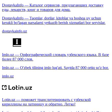
DostavkaInfo — Каталог сервисов, предлагающих доставку
еды, лекарств, книг и товаров для дома.
DostavkaInfo — Taomlar, dorilar, kitoblar va boshqa uy uchun
kerakli bo'lagan narsalarni yetkazib berish xizmatlari bor servislar.
dostavkainfo.uz
Imlo.uz — Орфографический словарь узбекского языка. В базе
более 87 000 слов.
Imlo.uz — O'zbek tilining imlo lug'ati. Saytda 87 000 ortiq so'z bor.
imlo.uz
Lotin.uz — поможет транслитерировать с узбекской
кириллицы на латиницу и обратно. Легко!