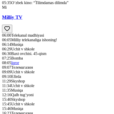
05:35
O‘zbek kino: “Tilimdamas dilimda”
Mi
Milliy TV
06:00
Telekanal madhiyasi
06:05
Milliy telekanaliga ishoning!
06:14
Musiqa
06:29
Uchit v shkole
06:30
Baxt ovchisi. 45-qism
07:25
Bomba
08:05
Iqror
09:07
Телемагазин
09:09
Uchit v shkole
09:10
Efirda
11:29
Skyshop
11:34
Uchit v shkole
11:35
Musiqa
12:16
Qalb tug‘yoni
15:40
Skyshop
15:45
Uchit v shkole
15:46
Musiqa
16:23
Телемагазин