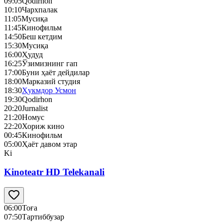
09:05
Qodirhon
10:10
Чархпалак
11:05
Mусиқа
11:45
Кинофильм
14:50
Беш кетдим
15:30
Mусиқа
16:00
Ҳудуд
16:25
Ўзимизнинг гап
17:00
Буни ҳаёт дейдилар
18:00
Марказий студия
18:30
Ҳукмдор Усмон
19:30
Qodirhon
20:20
Jurnalist
21:20
Номус
22:20
Хориж кино
00:45
Кинофильм
05:00
Ҳаёт давом этар
Ki
Kinoteatr HD Telekanali
06:00
Тоға
07:50
Тартиббузар