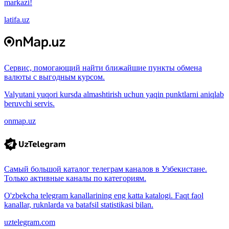
markazi!
latifa.uz
Сервис, помогающий найти ближайшие пункты обмена
валюты с выгодным курсом.
Valyutani yuqori kursda almashtirish uchun yaqin punktlarni aniqlab
beruvchi servis.
onmap.uz
Самый большой каталог телеграм каналов в Узбекистане.
Только активные каналы по категориям.
O'zbekcha telegram kanallarining eng katta katalogi. Faqt faol
kanallar, ruknlarda va batafsil statistikasi bilan.
uztelegram.com