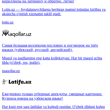
кириллицы на латиницу и обратно. Легко!
Lotin.uz — foydalanuvchilarga berilgan matnni lotindan kirillga va
aksincha o'girish xizmatini taklif etadi.
lotin.uz
Самая большая коллекция пословиц и поговорок на трёх
языках (узбекский, русский, английский).
Maqol va naqllarning eng katta kolleksiyasi. Har bir maqol uchta
tilda (o'zbek, rus, ingliz).
maqollar.uz
Ежедневно только отборные анекдоты, смешные картинки.
Кузница юмора на узбекском языке!
Har kuni eng sara latifalar va kulguli rasmlar. O'zbek tilidagi kulgu