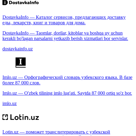
DostavkaInfo — Каталог сервисов, предлагающих доставку
еды, лекарств, книг и товаров для дома.
DostavkaInfo — Taomlar, dorilar, kitoblar va boshqa uy uchun
kerakli bo'lagan narsalarni yetkazib berish xizmatlari bor servislar.
dostavkainfo.uz
Imlo.uz — Орфографический словарь узбекского языка. В базе
более 87 000 слов.
Imlo.uz — O'zbek tilining imlo lug'ati. Saytda 87 000 ortiq so'z bor.
imlo.uz
Lotin.uz — поможет транслитерировать с узбекской