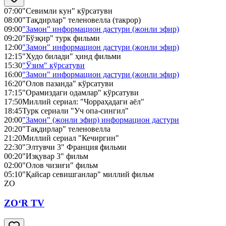
07:00
"Севимли кун" кўрсатуви
08:00
"Тақдирлар" теленовелла (такрор)
09:00
"Замон" информацион дастури (жонли эфир)
09:20
"Бўзқир" турк фильми
12:00
"Замон" информацион дастури (жонли эфир)
12:15
"Худо билади" ҳинд фильми
15:30
"Ўзим" кўрсатуви
16:00
"Замон" информацион дастури (жонли эфир)
16:20
"Олов пазанда" кўрсатуви
17:15
"Орамиздаги одамлар" кўрсатуви
17:50
Миллий сериал: "Чорраҳадаги аёл"
18:45
Турк сериали "Уч опа-сингил"
20:00
"Замон" (жонли эфир) информацион дастури
20:20
"Тақдирлар" теленовелла
21:20
Миллий сериал "Кечиргин"
22:30
"Элтувчи 3" Франция фильми
00:20
"Изқувар 3" фильм
02:00
"Олов чизиғи" фильм
05:10
"Қайсар севишганлар" миллий фильм
ZO
ZO‘R TV