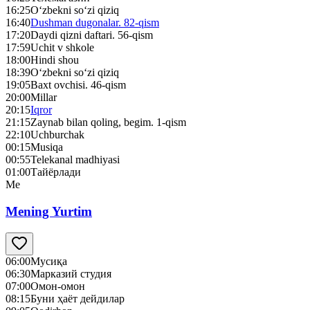
16:25
O‘zbekni so‘zi qiziq
16:40
Dushman dugonalar. 82-qism
17:20
Daydi qizni daftari. 56-qism
17:59
Uchit v shkole
18:00
Hindi shou
18:39
O‘zbekni so‘zi qiziq
19:05
Baxt ovchisi. 46-qism
20:00
Millar
20:15
Iqror
21:15
Zaynab bilan qoling, begim. 1-qism
22:10
Uchburchak
00:15
Musiqa
00:55
Telekanal madhiyasi
01:00
Тайёрлади
Me
Mening Yurtim
06:00
Mусиқа
06:30
Марказий студия
07:00
Омон-омон
08:15
Буни ҳаёт дейдилар