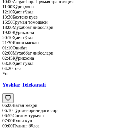
10:00
Zargarshop. Прямая трансляция
11:00
Қўриқхона
12:10
Ҳает гўзал
13:30
Бахтсиз куев
15:50
Труман томошаси
18:00
Муҳаббат либослари
19:00
Қўриқхона
20:10
Ҳает гўзал
21:30
Яшил маскан
01:10
Оқибат
02:00
Муҳаббат либослари
02:45
Қўриқхона
03:30
Ҳает гўзал
04:20
Тоға
Yo
Yoshlar Telekanali
06:00
Ватан меҳри
06:10
Тўртдеворичидаги сир
06:55
Соғлом турмуш
07:00
Яхши кун
09:00
Пулинг бўлса