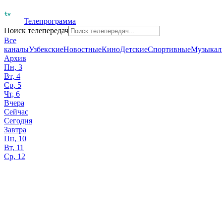
Телепрограмма
Поиск телепередач
Все
каналы
Узбекские
Новостные
Кино
Детские
Спортивные
Музыкал
Архив
Пн, 3
Вт, 4
Ср, 5
Чт, 6
Вчера
Сейчас
Сегодня
Завтра
Пн, 10
Вт, 11
Ср, 12