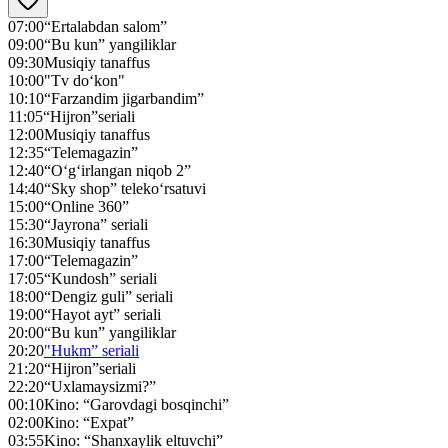
07:00
“Ertalabdan salom”
09:00
“Bu kun” yangiliklar
09:30
Musiqiy tanaffus
10:00
"Tv do‘kon"
10:10
“Farzandim jigarbandim”
11:05
“Hijron”seriali
12:00
Musiqiy tanaffus
12:35
“Telemagazin”
12:40
“O‘g‘irlangan niqob 2”
14:40
“Sky shop” teleko‘rsatuvi
15:00
“Online 360”
15:30
“Jayrona” seriali
16:30
Musiqiy tanaffus
17:00
“Telemagazin”
17:05
“Kundosh” seriali
18:00
“Dengiz guli” seriali
19:00
“Hayot ayt” seriali
20:00
“Bu kun” yangiliklar
20:20
"Hukm” seriali
21:20
“Hijron”seriali
22:20
“Uxlamaysizmi?”
00:10
Кino: “Garovdagi bosqinchi”
02:00
Кino: “Expat”
03:55
Kino: “Shanxaylik eltuvchi”