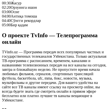
00:30
Жасур
02:20
Орзуинга ишон
03:00
Осие
04:00
Антиқа томоша
04:40
Сўнгги рекордлар
05:00
Бир қадам
О проекте TvInfo — Телепрограмма
онлайн
TVinfo.uz — Программа передач всех популярных частных и
государственных телеканалов Узбекистана. Только актуальная
ТВ-программа с расписанием, временем, каналами и
названиями телевизионных передач на все каналы на сегодня,
завтра и ближайшую неделю. Не пропустите время начала
любимых фильмов, сериалов, спортивных трансляций
футбола, баскетбола, ufc, mma, бокс, новости, музыка,
мультфильмы и другие передачи. Для вашего удобства на
сайте все ТВ каналы имеют ссылку на просмотр online, вы
всегда будете знать где смотреть онлайн в прямом эфире
бесплатно или платно лучшие тв каналы вещающие в
Узбекистане.