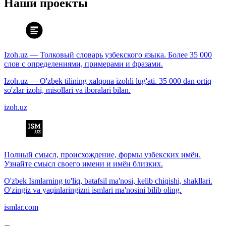
Наши проекты
Izoh.uz — Толковый словарь узбекского языка. Более 35 000
слов с определениями, примерами и фразами.
Izoh.uz — O'zbek tilining xalqona izohli lug'ati. 35 000 dan ortiq
so'zlar izohi, misollari va iboralari bilan.
izoh.uz
Полный смысл, происхождение, формы узбекских имён.
Узнайте смысл своего имени и имён близких.
O'zbek Ismlarning to'liq, batafsil ma'nosi, kelib chiqishi, shakllari.
O'zingiz va yaqinlaringizni ismlari ma'nosini bilib oling.
ismlar.com