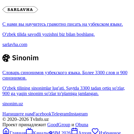
С нами вы научитесь грамотно писать на узбекском языке.
O'zbek tilida savodli yozishni biz bilan boshlang.
sarlavha.com
Словарь синонимов узбекского языка. Более 3300 слов и 900
синонимов.
O'zbek tilining sinonimlar lug'ati. Saytda 3300 tadan ortiq so'zlar,
900 ga yaqin sinonim so'zlar to'plamiga jamlangan.
sinonim.uz
Напишите нам
Facebook
Telegram
Instagram
© 2020–
2026
TvInfo.uz
Проект принадлежит
GoodGroup
и
Obuna
Главная
Каналы
⚽
ЧМ 2026
Архив
Избранное