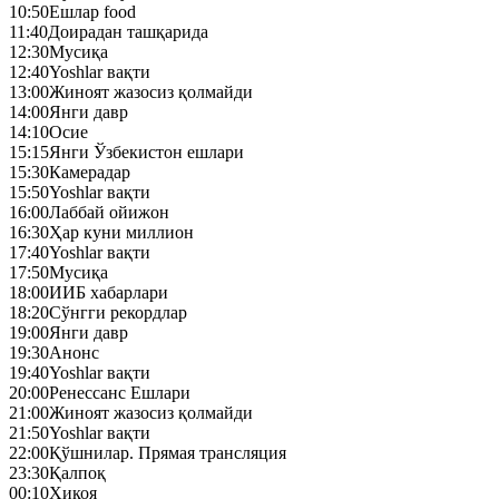
10:50
Ешлар food
11:40
Доирадан ташқарида
12:30
Mусиқа
12:40
Yoshlar вақти
13:00
Жиноят жазосиз қолмайди
14:00
Янги давр
14:10
Осие
15:15
Янги Ўзбекистон ешлари
15:30
Камерадар
15:50
Yoshlar вақти
16:00
Лаббай ойижон
16:30
Ҳар куни миллион
17:40
Yoshlar вақти
17:50
Mусиқа
18:00
ИИБ хабарлари
18:20
Сўнгги рекордлар
19:00
Янги давр
19:30
Анонс
19:40
Yoshlar вақти
20:00
Ренессанс Ешлари
21:00
Жиноят жазосиз қолмайди
21:50
Yoshlar вақти
22:00
Қўшнилар. Прямая трансляция
23:30
Қалпоқ
00:10
Ҳикоя