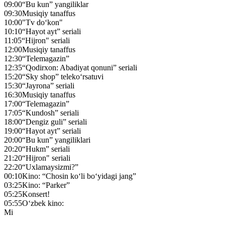
09:00
“Bu kun” yangiliklar
09:30
Musiqiy tanaffus
10:00
"Tv do‘kon"
10:10
“Hayot ayt” seriali
11:05
“Hijron" seriali
12:00
Musiqiy tanaffus
12:30
“Telemagazin”
12:35
“Qodirxon: Abadiyat qonuni” seriali
15:20
“Sky shop” teleko‘rsatuvi
15:30
“Jayrona” seriali
16:30
Musiqiy tanaffus
17:00
“Telemagazin”
17:05
“Kundosh” seriali
18:00
“Dengiz guli” seriali
19:00
“Hayot ayt” seriali
20:00
“Bu kun” yangiliklari
20:20
“Hukm” seriali
21:20
“Hijron" seriali
22:20
“Uxlamaysizmi?”
00:10
Kino: “Chosin ko‘li bo‘yidagi jang”
03:25
Kino: “Parker”
05:25
Konsert!
05:55
O‘zbek kino:
Mi