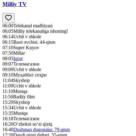
Milliy TV
06:00
Telekanal madhiyasi
06:05
Milliy telekanaliga ishoning!
06:14
Uchit v shkole
06:15
Baxt ovchisi. 44-qism
07:10
Super Kuyov
07:50
Millar
08:05
Iqror
09:07
Телемагазин
09:09
Uchit v shkole
09:10
Муҳаббат сеҳри
11:04
Skyshop
11:09
Uchit v shkole
11:10
Musiqa
11:50
Badiiy film
15:29
Skyshop
15:34
Uchit v shkole
15:35
Musiqa
16:18
Телемагазин
16:20
O‘zbekni so‘zi qiziq
16:40
Dushman dugonalar. 79-qism
17:20
Daydi qizni daftari. 55-qism