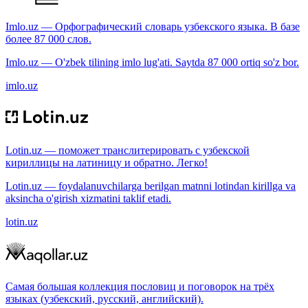
Imlo.uz — Орфографический словарь узбекского языка. В базе
более 87 000 слов.
Imlo.uz — O'zbek tilining imlo lug'ati. Saytda 87 000 ortiq so'z bor.
imlo.uz
Lotin.uz — поможет транслитерировать с узбекской
кириллицы на латиницу и обратно. Легко!
Lotin.uz — foydalanuvchilarga berilgan matnni lotindan kirillga va
aksincha o'girish xizmatini taklif etadi.
lotin.uz
Самая большая коллекция пословиц и поговорок на трёх
языках (узбекский, русский, английский).