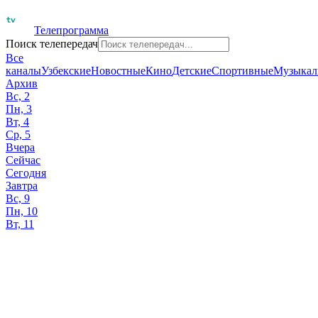
Телепрограмма
Поиск телепередач
Все
каналы
Узбекские
Новостные
Кино
Детские
Спортивные
Музыкал
Архив
Вс, 2
Пн, 3
Вт, 4
Ср, 5
Вчера
Сейчас
Сегодня
Завтра
Вс, 9
Пн, 10
Вт, 11