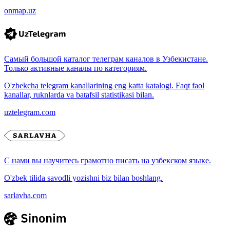
onmap.uz
Самый большой каталог телеграм каналов в Узбекистане.
Только активные каналы по категориям.
O'zbekcha telegram kanallarining eng katta katalogi. Faqt faol
kanallar, ruknlarda va batafsil statistikasi bilan.
uztelegram.com
С нами вы научитесь грамотно писать на узбекском языке.
O'zbek tilida savodli yozishni biz bilan boshlang.
sarlavha.com