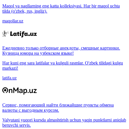
Maqol va naqllarning eng katta kolleksiyasi. Har bir maqol uchta
tilda (o'zbek, rus, ingliz).
maqollar.uz
Ежедневно только отборные анекдоты, смешные картинки.
Кузница юмора на узбекском языке!
Har kuni eng sara latifalar va kulguli rasmlar. O'zbek tilidagi kulgu
markazi!
latifa.uz
Сервис, помогающий найти ближайшие пункты обмена
валюты с выгодным курсом.
Valyutani yuqori kursda almashtirish uchun yaqin punktlarni aniqlab
beruvchi servis.