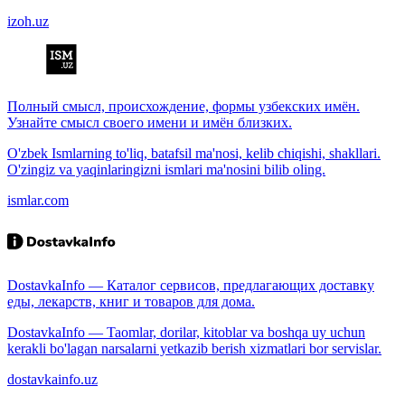
izoh.uz
Полный смысл, происхождение, формы узбекских имён.
Узнайте смысл своего имени и имён близких.
O'zbek Ismlarning to'liq, batafsil ma'nosi, kelib chiqishi, shakllari.
O'zingiz va yaqinlaringizni ismlari ma'nosini bilib oling.
ismlar.com
DostavkaInfo — Каталог сервисов, предлагающих доставку
еды, лекарств, книг и товаров для дома.
DostavkaInfo — Taomlar, dorilar, kitoblar va boshqa uy uchun
kerakli bo'lagan narsalarni yetkazib berish xizmatlari bor servislar.
dostavkainfo.uz