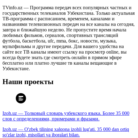
TVinfo.uz — Программа передач всех популярных частных и
государственных телеканалов Узбекистана. Только актуальная
ТВ-программа с расписанием, временем, каналами и
названиями телевизионных передач на все каналы на сегодня,
завтра и ближайшую неделю. Не пропустите время начала
любимых фильмов, сериалов, спортивных трансляций
футбола, баскетбола, ufc, mma, бокс, новости, музыка,
мультфильмы и другие передачи. Для вашего удобства на
сайте все ТВ каналы имеют ссылку на просмотр online, вы
всегда будете знать где смотреть онлайн в прямом эфире
бесплатно или платно лучшие тв каналы вещающие в
Узбекистане.
Наши проекты
Izoh.uz — Толковый словарь узбекского языка. Более 35 000
слов с определениями, примерами и фразами.
Izoh.uz — O'zbek tilining xalqona izohli lug'ati. 35 000 dan ortiq
so'zlar izohi, misollari va iboralari bilan.