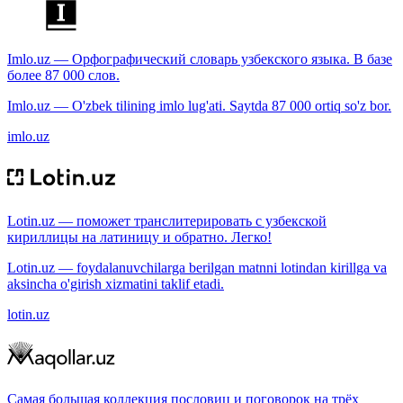
Imlo.uz — Орфографический словарь узбекского языка. В базе
более 87 000 слов.
Imlo.uz — O'zbek tilining imlo lug'ati. Saytda 87 000 ortiq so'z bor.
imlo.uz
Lotin.uz — поможет транслитерировать с узбекской
кириллицы на латиницу и обратно. Легко!
Lotin.uz — foydalanuvchilarga berilgan matnni lotindan kirillga va
aksincha o'girish xizmatini taklif etadi.
lotin.uz
Самая большая коллекция пословиц и поговорок на трёх