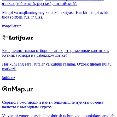
языках (узбекский, русский, английский).
Maqol va naqllarning eng katta kolleksiyasi. Har bir maqol uchta
tilda (o'zbek, rus, ingliz).
maqollar.uz
Ежедневно только отборные анекдоты, смешные картинки.
Кузница юмора на узбекском языке!
Har kuni eng sara latifalar va kulguli rasmlar. O'zbek tilidagi kulgu
markazi!
latifa.uz
Сервис, помогающий найти ближайшие пункты обмена
валюты с выгодным курсом.
Valyutani yuqori kursda almashtirish uchun yaqin punktlarni aniqlab