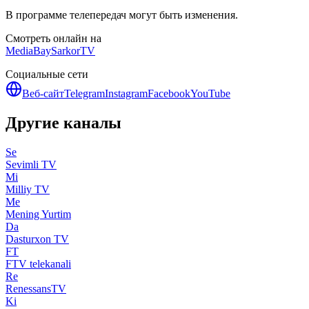
В программе телепередач могут быть изменения.
Смотреть онлайн на
MediaBay
SarkorTV
Социальные сети
Веб-сайт
Telegram
Instagram
Facebook
YouTube
Другие каналы
Se
Sevimli TV
Mi
Milliy TV
Me
Mening Yurtim
Da
Dasturxon TV
FT
FTV telekanali
Re
RenessansTV
Ki