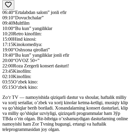
06:40
“Ertalabdan salom” jonli efir
09:10
“Dovuchchalar”
09:40
Multfilm
10:00
“Bu kun” yangiliklar
10:20
Retro kinofilm:
15:00
Hind kinosi:
17:15
Kinokomediya:
19:00
“Oshxona qirollari”
19:40
“Bu kun” yangiliklar jonli efir
20:00
“OVOZ 50+”
22:00
Roza Zergerli konsert dasturi!
23:45
Kinofilm:
02:10
Kinofilm:
03:55
O‘zbek kino:
05:15
O‘zbek kino:
Zo‘r TV — namoyishida qiziqarli dastur va shoular, haftalik milliy
va xorij seriallar, o’zbek va xorij kinolar ketma-ketligi, musiqiy klip
va qo’shiqlar berib boriladi. Xonandalarning konsert dasturlari, klip
va milliy qo’shiqlar uzviyligi, qizizqarli programmalar ham Зўр
ТВda o’rin olgan. Bir-bibriga o’xshamaydigan dasturlarning online
namoyishi ham Zor Tvning bugungi, ertangi va haftalik
teleprogrammasidan joy olgan.