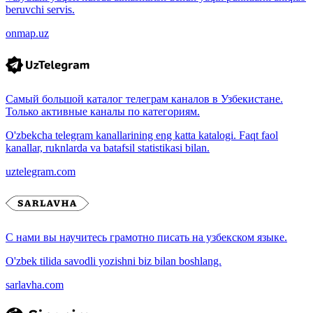
beruvchi servis.
onmap.uz
Самый большой каталог телеграм каналов в Узбекистане.
Только активные каналы по категориям.
O'zbekcha telegram kanallarining eng katta katalogi. Faqt faol
kanallar, ruknlarda va batafsil statistikasi bilan.
uztelegram.com
С нами вы научитесь грамотно писать на узбекском языке.
O'zbek tilida savodli yozishni biz bilan boshlang.
sarlavha.com