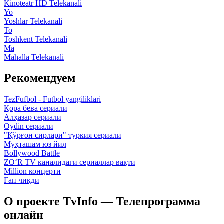
Kinoteatr HD Telekanali
Yo
Yoshlar Telekanali
To
Toshkent Telekanali
Ma
Mahalla Telekanali
Рекомендуем
TezFufbol - Futbol yangiliklari
Қора бева сериали
Алҳазар сериали
Oydin сериали
"Қўрғон сирлари" туркия сериали
Муҳташам юз йил
Bollywood Battle
ZO‘R TV каналидаги сериаллар вақти
Million концерти
Гап чиқди
О проекте TvInfo — Телепрограмма
онлайн