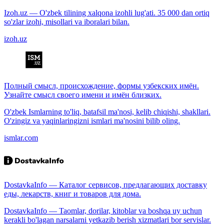
Izoh.uz — O'zbek tilining xalqona izohli lug'ati. 35 000 dan ortiq
so'zlar izohi, misollari va iboralari bilan.
izoh.uz
Полный смысл, происхождение, формы узбекских имён.
Узнайте смысл своего имени и имён близких.
O'zbek Ismlarning to'liq, batafsil ma'nosi, kelib chiqishi, shakllari.
O'zingiz va yaqinlaringizni ismlari ma'nosini bilib oling.
ismlar.com
DostavkaInfo — Каталог сервисов, предлагающих доставку
еды, лекарств, книг и товаров для дома.
DostavkaInfo — Taomlar, dorilar, kitoblar va boshqa uy uchun
kerakli bo'lagan narsalarni yetkazib berish xizmatlari bor servislar.