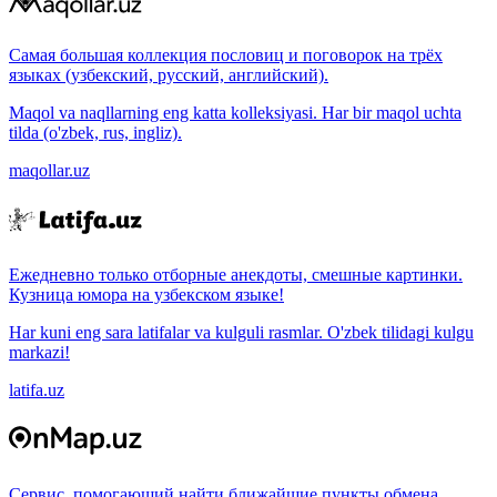
Самая большая коллекция пословиц и поговорок на трёх
языках (узбекский, русский, английский).
Maqol va naqllarning eng katta kolleksiyasi. Har bir maqol uchta
tilda (o'zbek, rus, ingliz).
maqollar.uz
Ежедневно только отборные анекдоты, смешные картинки.
Кузница юмора на узбекском языке!
Har kuni eng sara latifalar va kulguli rasmlar. O'zbek tilidagi kulgu
markazi!
latifa.uz
Сервис, помогающий найти ближайшие пункты обмена