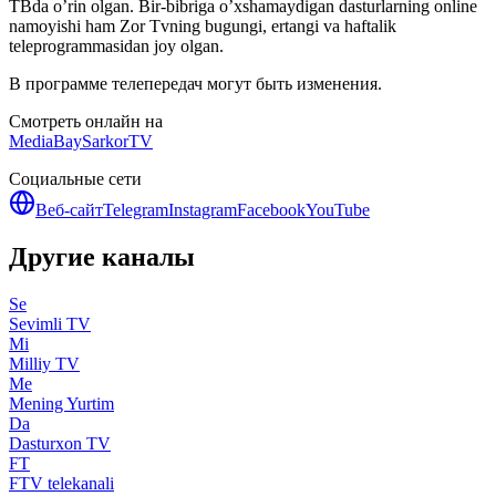
ТВda o’rin olgan. Bir-bibriga o’xshamaydigan dasturlarning online
namoyishi ham Zor Tvning bugungi, ertangi va haftalik
teleprogrammasidan joy olgan.
В программе телепередач могут быть изменения.
Смотреть онлайн на
MediaBay
SarkorTV
Социальные сети
Веб-сайт
Telegram
Instagram
Facebook
YouTube
Другие каналы
Se
Sevimli TV
Mi
Milliy TV
Me
Mening Yurtim
Da
Dasturxon TV
FT
FTV telekanali