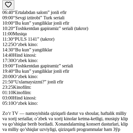
06:40
“Ertalabdan salom” jonli efir
09:00
“Sevgi iztirobi” Turk seriali
10:00
“Bu kun” yangiliklar jonli efir
10:20
“Toshkentdan gapiramiz” seriali (takror)
11:00
Musiqa
11:30
“PULS 1141” (takror)
12:25
O‘zbek kino:
14:30
“Bu kun” yangiliklar
14:40
Hind kinosi:
17:30
O‘zbek kino:
19:00
“Toshkentdan gapiramiz” seriali
19:40
“Bu kun” yangiliklar jonli efir
20:00
O‘zbek kino:
21:50
“Uxlamaysizmi?” jonli efir
23:25
Kinofilm:
01:10
Kinofilm:
03:00
Hind kinosi:
05:10
O‘zbek kino:
Zo‘r TV — namoyishida qiziqarli dastur va shoular, haftalik milliy
va xorij seriallar, o’zbek va xorij kinolar ketma-ketligi, musiqiy klip
va qo’shiqlar berib boriladi. Xonandalarning konsert dasturlari, klip
va milliy qo’shiqlar uzviyligi, qizizqarli programmalar ham Зўр