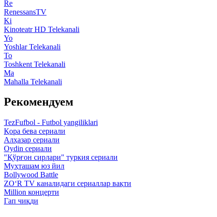
Re
RenessansTV
Ki
Kinoteatr HD Telekanali
Yo
Yoshlar Telekanali
To
Toshkent Telekanali
Ma
Mahalla Telekanali
Рекомендуем
TezFufbol - Futbol yangiliklari
Қора бева сериали
Алҳазар сериали
Oydin сериали
"Қўрғон сирлари" туркия сериали
Муҳташам юз йил
Bollywood Battle
ZO‘R TV каналидаги сериаллар вақти
Million концерти
Гап чиқди