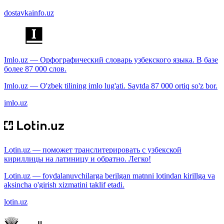
dostavkainfo.uz
Imlo.uz — Орфографический словарь узбекского языка. В базе
более 87 000 слов.
Imlo.uz — O'zbek tilining imlo lug'ati. Saytda 87 000 ortiq so'z bor.
imlo.uz
Lotin.uz — поможет транслитерировать с узбекской
кириллицы на латиницу и обратно. Легко!
Lotin.uz — foydalanuvchilarga berilgan matnni lotindan kirillga va
aksincha o'girish xizmatini taklif etadi.
lotin.uz