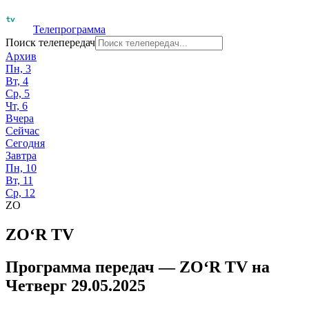
Телепрограмма
Поиск телепередач
Архив
Пн, 3
Вт, 4
Ср, 5
Чт, 6
Вчера
Сейчас
Сегодня
Завтра
Пн, 10
Вт, 11
Ср, 12
ZO
ZO‘R TV
Программа передач —
ZO‘R TV
на
Четверг 29.05.2025