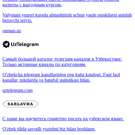
валюты с выгодным курсом.
Valyutani yuqori kursda almashtirish uchun yaqin punktlarni aniqlab
beruvchi servis.
onmap.uz
Самый большой каталог телеграм каналов в Узбекистане.
Только активные каналы по категориям.
O'zbekcha telegram kanallarining eng katta katalogi. Faqt faol
kanallar, ruknlarda va batafsil statistikasi bilan.
uztelegram.com
С нами вы научитесь грамотно писать на узбекском языке.
O'zbek tilida savodli yozishni biz bilan boshlang.