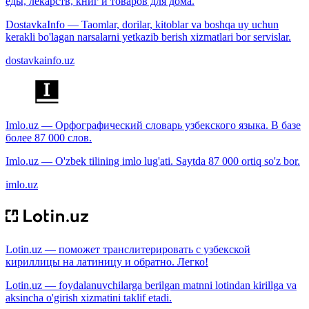
еды, лекарств, книг и товаров для дома.
DostavkaInfo — Taomlar, dorilar, kitoblar va boshqa uy uchun
kerakli bo'lagan narsalarni yetkazib berish xizmatlari bor servislar.
dostavkainfo.uz
Imlo.uz — Орфографический словарь узбекского языка. В базе
более 87 000 слов.
Imlo.uz — O'zbek tilining imlo lug'ati. Saytda 87 000 ortiq so'z bor.
imlo.uz
Lotin.uz — поможет транслитерировать с узбекской
кириллицы на латиницу и обратно. Легко!
Lotin.uz — foydalanuvchilarga berilgan matnni lotindan kirillga va
aksincha o'girish xizmatini taklif etadi.