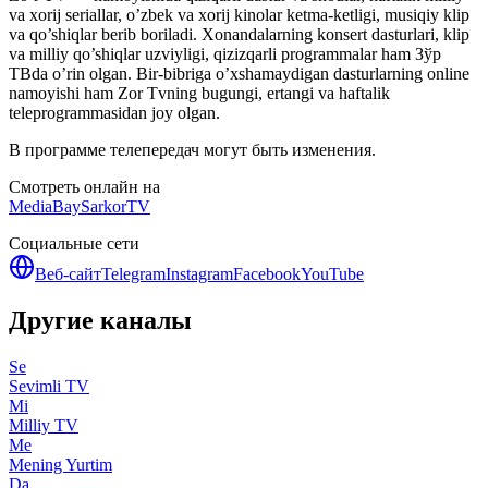
va xorij seriallar, o’zbek va xorij kinolar ketma-ketligi, musiqiy klip
va qo’shiqlar berib boriladi. Xonandalarning konsert dasturlari, klip
va milliy qo’shiqlar uzviyligi, qizizqarli programmalar ham Зўр
ТВda o’rin olgan. Bir-bibriga o’xshamaydigan dasturlarning online
namoyishi ham Zor Tvning bugungi, ertangi va haftalik
teleprogrammasidan joy olgan.
В программе телепередач могут быть изменения.
Смотреть онлайн на
MediaBay
SarkorTV
Социальные сети
Веб-сайт
Telegram
Instagram
Facebook
YouTube
Другие каналы
Se
Sevimli TV
Mi
Milliy TV
Me
Mening Yurtim
Da