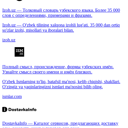
Izoh.uz — Толковый словарь узбекского языка. Более 35 000
слов с определениями, примерами и фразами.
Izoh.uz — O'zbek tilining xalqona izohli lug'ati. 35 000 dan ortiq
so'zlar izohi, misollari va iboralari bilan.
izoh.uz
Полный смысл, происхождение, формы узбекских имён.
Узнайте смысл своего имени и имён близких.
O'zbek Ismlarning to'liq, batafsil ma'nosi, kelib chiqishi, shakllari.
O'zingiz va yaqinlaringizni ismlari ma'nosini bilib oling.
ismlar.com
DostavkaInfo — Каталог сервисов, предлагающих доставку