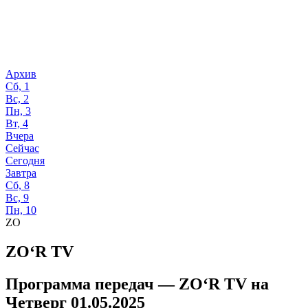
Архив
Сб, 1
Вс, 2
Пн, 3
Вт, 4
Вчера
Сейчас
Сегодня
Завтра
Сб, 8
Вс, 9
Пн, 10
ZO
ZO‘R TV
Программа передач —
ZO‘R TV
на
Четверг 01.05.2025