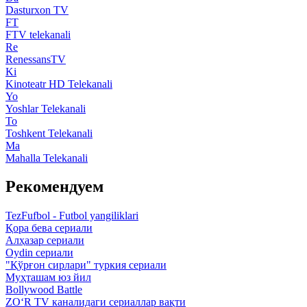
Dasturxon TV
FT
FTV telekanali
Re
RenessansTV
Ki
Kinoteatr HD Telekanali
Yo
Yoshlar Telekanali
To
Toshkent Telekanali
Ma
Mahalla Telekanali
Рекомендуем
TezFufbol - Futbol yangiliklari
Қора бева сериали
Алҳазар сериали
Oydin сериали
"Қўрғон сирлари" туркия сериали
Муҳташам юз йил
Bollywood Battle
ZO‘R TV каналидаги сериаллар вақти