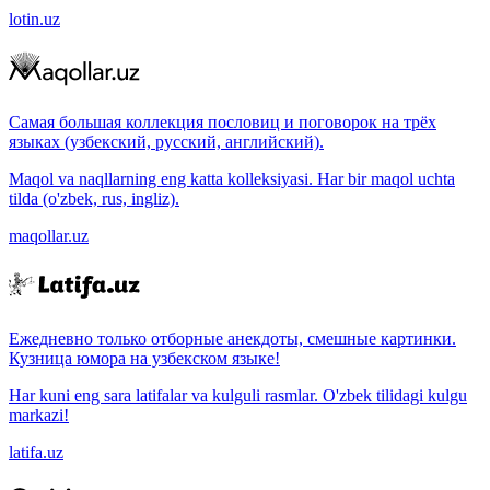
lotin.uz
Самая большая коллекция пословиц и поговорок на трёх
языках (узбекский, русский, английский).
Maqol va naqllarning eng katta kolleksiyasi. Har bir maqol uchta
tilda (o'zbek, rus, ingliz).
maqollar.uz
Ежедневно только отборные анекдоты, смешные картинки.
Кузница юмора на узбекском языке!
Har kuni eng sara latifalar va kulguli rasmlar. O'zbek tilidagi kulgu
markazi!
latifa.uz