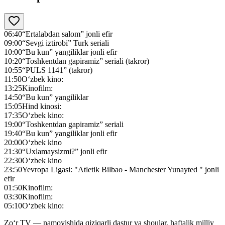
06:40
“Ertalabdan salom” jonli efir
09:00
“Sevgi iztirobi” Turk seriali
10:00
“Bu kun” yangiliklar jonli efir
10:20
“Toshkentdan gapiramiz” seriali (takror)
10:55
“PULS 1141” (takror)
11:50
O‘zbek kino:
13:25
Kinofilm:
14:50
“Bu kun” yangiliklar
15:05
Hind kinosi:
17:35
O‘zbek kino:
19:00
“Toshkentdan gapiramiz” seriali
19:40
“Bu kun” yangiliklar jonli efir
20:00
O‘zbek kino
21:30
“Uxlamaysizmi?” jonli efir
22:30
O‘zbek kino
23:50
Yevropa Ligasi: "Atletik Bilbao - Manchester Yunayted " jonli
efir
01:50
Kinofilm:
03:30
Kinofilm:
05:10
O‘zbek kino:
Zo‘r TV — namoyishida qiziqarli dastur va shoular, haftalik milliy