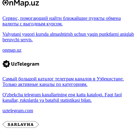
Сервис, помогающий найти ближайшие пункты обмена
валюты с выгодным курсом.
Valyutani yuqori kursda almashtirish uchun yaqin punktlarni aniqlab
beruvchi servis.
onmap.uz
Самый большой каталог телеграм каналов в Узбекистане.
Только активные каналы по категориям.
O'zbekcha telegram kanallarining eng katta katalogi. Faqt faol
kanallar, ruknlarda va batafsil statistikasi bilan.
uztelegram.com