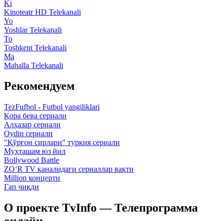
Ki
Kinoteatr HD Telekanali
Yo
Yoshlar Telekanali
To
Toshkent Telekanali
Ma
Mahalla Telekanali
Рекомендуем
TezFufbol - Futbol yangiliklari
Қора бева сериали
Алҳазар сериали
Oydin сериали
"Қўрғон сирлари" туркия сериали
Муҳташам юз йил
Bollywood Battle
ZO‘R TV каналидаги сериаллар вақти
Million концерти
Гап чиқди
О проекте TvInfo — Телепрограмма