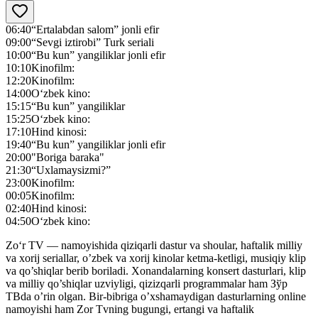
06:40
“Ertalabdan salom” jonli efir
09:00
“Sevgi iztirobi” Turk seriali
10:00
“Bu kun” yangiliklar jonli efir
10:10
Kinofilm:
12:20
Kinofilm:
14:00
O‘zbek kino:
15:15
“Bu kun” yangiliklar
15:25
O‘zbek kino:
17:10
Hind kinosi:
19:40
“Bu kun” yangiliklar jonli efir
20:00
"Boriga baraka"
21:30
“Uxlamaysizmi?”
23:00
Kinofilm:
00:05
Kinofilm:
02:40
Hind kinosi:
04:50
O‘zbek kino:
Zo‘r TV — namoyishida qiziqarli dastur va shoular, haftalik milliy
va xorij seriallar, o’zbek va xorij kinolar ketma-ketligi, musiqiy klip
va qo’shiqlar berib boriladi. Xonandalarning konsert dasturlari, klip
va milliy qo’shiqlar uzviyligi, qizizqarli programmalar ham Зўр
ТВda o’rin olgan. Bir-bibriga o’xshamaydigan dasturlarning online
namoyishi ham Zor Tvning bugungi, ertangi va haftalik