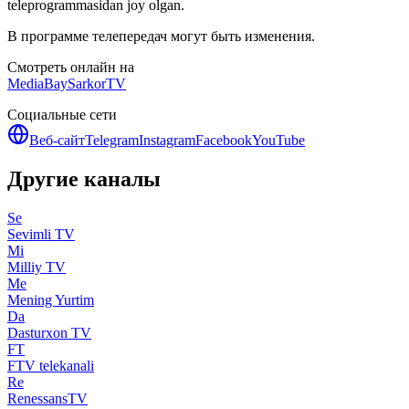
teleprogrammasidan joy olgan.
В программе телепередач могут быть изменения.
Смотреть онлайн на
MediaBay
SarkorTV
Социальные сети
Веб-сайт
Telegram
Instagram
Facebook
YouTube
Другие каналы
Se
Sevimli TV
Mi
Milliy TV
Me
Mening Yurtim
Da
Dasturxon TV
FT
FTV telekanali
Re
RenessansTV