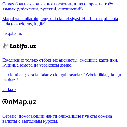
Самая большая коллекция пословиц и поговорок на трёх
языках (узбекский, русский, английский).
Maqol va naqllarning eng katta kolleksiyasi. Har bir maqol uchta
tilda (o'zbek, rus, ingliz).
maqollar.uz
Ежедневно только отборные анекдоты, смешные картинки.
Кузница юмора на узбекском языке!
Har kuni eng sara latifalar va kulguli rasmlar. O'zbek tilidagi kulgu
markazi!
latifa.uz
Сервис, помогающий найти ближайшие пункты обмена
валюты с выгодным курсом.