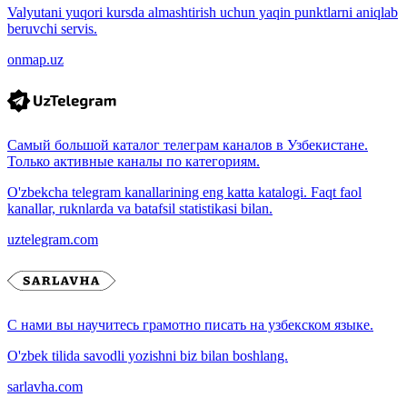
Valyutani yuqori kursda almashtirish uchun yaqin punktlarni aniqlab
beruvchi servis.
onmap.uz
Самый большой каталог телеграм каналов в Узбекистане.
Только активные каналы по категориям.
O'zbekcha telegram kanallarining eng katta katalogi. Faqt faol
kanallar, ruknlarda va batafsil statistikasi bilan.
uztelegram.com
С нами вы научитесь грамотно писать на узбекском языке.
O'zbek tilida savodli yozishni biz bilan boshlang.
sarlavha.com