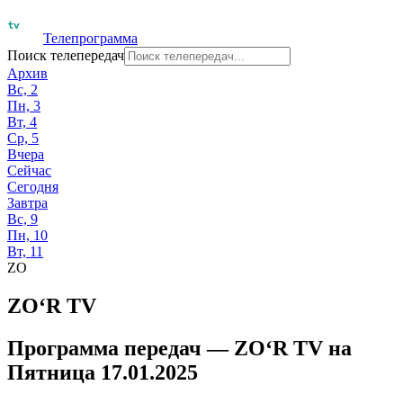
Телепрограмма
Поиск телепередач
Архив
Вс, 2
Пн, 3
Вт, 4
Ср, 5
Вчера
Сейчас
Сегодня
Завтра
Вс, 9
Пн, 10
Вт, 11
ZO
ZO‘R TV
Программа передач —
ZO‘R TV
на
Пятница 17.01.2025