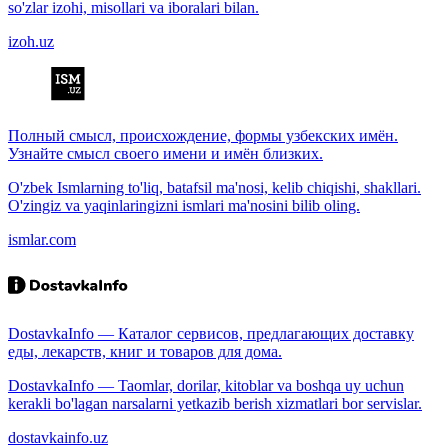
so'zlar izohi, misollari va iboralari bilan.
izoh.uz
Полный смысл, происхождение, формы узбекских имён.
Узнайте смысл своего имени и имён близких.
O'zbek Ismlarning to'liq, batafsil ma'nosi, kelib chiqishi, shakllari.
O'zingiz va yaqinlaringizni ismlari ma'nosini bilib oling.
ismlar.com
DostavkaInfo — Каталог сервисов, предлагающих доставку
еды, лекарств, книг и товаров для дома.
DostavkaInfo — Taomlar, dorilar, kitoblar va boshqa uy uchun
kerakli bo'lagan narsalarni yetkazib berish xizmatlari bor servislar.
dostavkainfo.uz