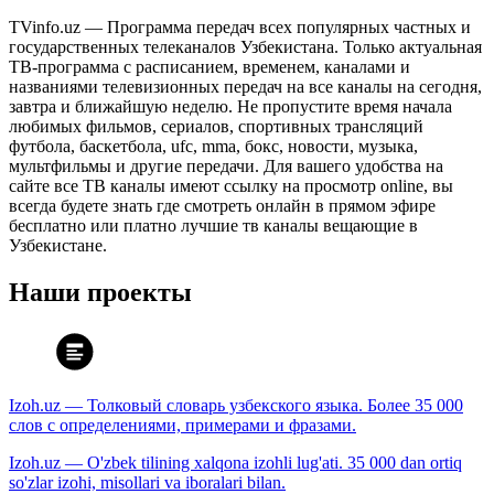
TVinfo.uz — Программа передач всех популярных частных и
государственных телеканалов Узбекистана. Только актуальная
ТВ-программа с расписанием, временем, каналами и
названиями телевизионных передач на все каналы на сегодня,
завтра и ближайшую неделю. Не пропустите время начала
любимых фильмов, сериалов, спортивных трансляций
футбола, баскетбола, ufc, mma, бокс, новости, музыка,
мультфильмы и другие передачи. Для вашего удобства на
сайте все ТВ каналы имеют ссылку на просмотр online, вы
всегда будете знать где смотреть онлайн в прямом эфире
бесплатно или платно лучшие тв каналы вещающие в
Узбекистане.
Наши проекты
Izoh.uz — Толковый словарь узбекского языка. Более 35 000
слов с определениями, примерами и фразами.
Izoh.uz — O'zbek tilining xalqona izohli lug'ati. 35 000 dan ortiq
so'zlar izohi, misollari va iboralari bilan.