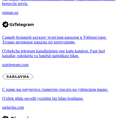
beruvchi servis.
onmap.uz
Самый большой каталог телеграм каналов в Узбекистане.
Только активные каналы по категориям.
O'zbekcha telegram kanallarining eng katta katalogi. Faqt faol
kanallar, ruknlarda va batafsil statistikasi bilan.
uztelegram.com
С нами вы научитесь грамотно писать на узбекском языке.
O'zbek tilida savodli yozishni biz bilan boshlang.
sarlavha.com