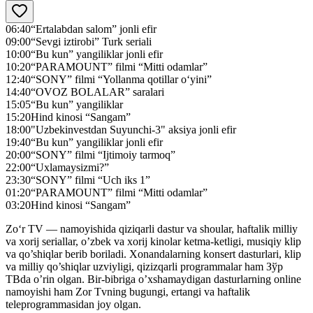
06:40
“Ertalabdan salom” jonli efir
09:00
“Sevgi iztirobi” Turk seriali
10:00
“Bu kun” yangiliklar jonli efir
10:20
“PARAMOUNT” filmi “Mitti odamlar”
12:40
“SONY” filmi “Yollanma qotillar o‘yini”
14:40
“OVOZ BOLALAR” saralari
15:05
“Bu kun” yangiliklar
15:20
Hind kinosi “Sangam”
18:00
"Uzbekinvestdan Suyunchi-3" aksiya jonli efir
19:40
“Bu kun” yangiliklar jonli efir
20:00
“SONY” filmi “Ijtimoiy tarmoq”
22:00
“Uxlamaysizmi?”
23:30
“SONY” filmi “Uch iks 1”
01:20
“PARAMOUNT” filmi “Mitti odamlar”
03:20
Hind kinosi “Sangam”
Zo‘r TV — namoyishida qiziqarli dastur va shoular, haftalik milliy
va xorij seriallar, o’zbek va xorij kinolar ketma-ketligi, musiqiy klip
va qo’shiqlar berib boriladi. Xonandalarning konsert dasturlari, klip
va milliy qo’shiqlar uzviyligi, qizizqarli programmalar ham Зўр
ТВda o’rin olgan. Bir-bibriga o’xshamaydigan dasturlarning online
namoyishi ham Zor Tvning bugungi, ertangi va haftalik
teleprogrammasidan joy olgan.