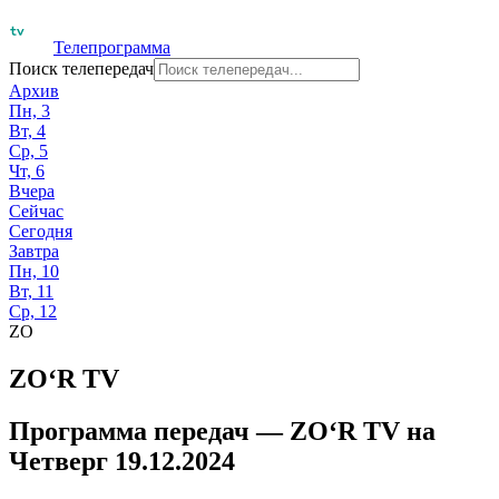
Телепрограмма
Поиск телепередач
Архив
Пн, 3
Вт, 4
Ср, 5
Чт, 6
Вчера
Сейчас
Сегодня
Завтра
Пн, 10
Вт, 11
Ср, 12
ZO
ZO‘R TV
Программа передач —
ZO‘R TV
на
Четверг 19.12.2024