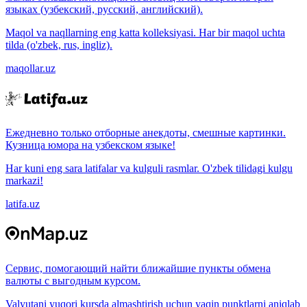
языках (узбекский, русский, английский).
Maqol va naqllarning eng katta kolleksiyasi. Har bir maqol uchta
tilda (o'zbek, rus, ingliz).
maqollar.uz
Ежедневно только отборные анекдоты, смешные картинки.
Кузница юмора на узбекском языке!
Har kuni eng sara latifalar va kulguli rasmlar. O'zbek tilidagi kulgu
markazi!
latifa.uz
Сервис, помогающий найти ближайшие пункты обмена
валюты с выгодным курсом.
Valyutani yuqori kursda almashtirish uchun yaqin punktlarni aniqlab