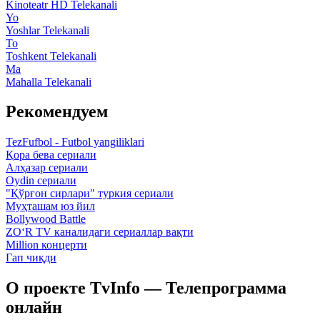
Kinoteatr HD Telekanali
Yo
Yoshlar Telekanali
To
Toshkent Telekanali
Ma
Mahalla Telekanali
Рекомендуем
TezFufbol - Futbol yangiliklari
Қора бева сериали
Алҳазар сериали
Oydin сериали
"Қўрғон сирлари" туркия сериали
Муҳташам юз йил
Bollywood Battle
ZO‘R TV каналидаги сериаллар вақти
Million концерти
Гап чиқди
О проекте TvInfo — Телепрограмма
онлайн