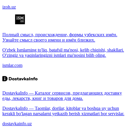
izoh.uz
Полный смысл, происхождение, формы узбекских имён.
Узнайте смысл своего имени и имён близких.
O'zbek Ismlarning to'liq, batafsil ma'nosi, kelib chiqishi, shakllari.
O'zingiz va yaqinlaringizni ismlari ma'nosini bilib oling.
ismlar.com
DostavkaInfo — Каталог сервисов, предлагающих доставку
еды, лекарств, книг и товаров для дома.
DostavkaInfo — Taomlar, dorilar, kitoblar va boshqa uy uchun
kerakli bo'lagan narsalarni yetkazib berish xizmatlari bor servislar.
dostavkainfo.uz