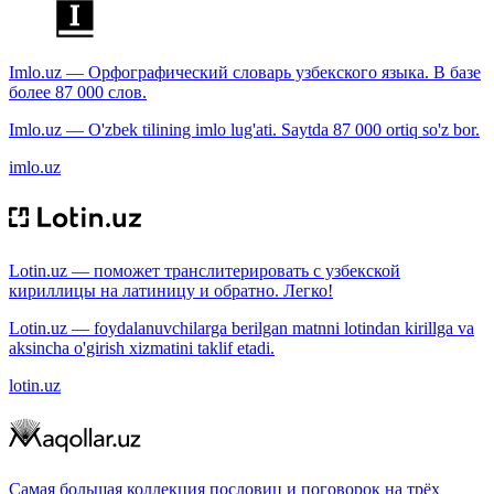
Imlo.uz — Орфографический словарь узбекского языка. В базе
более 87 000 слов.
Imlo.uz — O'zbek tilining imlo lug'ati. Saytda 87 000 ortiq so'z bor.
imlo.uz
Lotin.uz — поможет транслитерировать с узбекской
кириллицы на латиницу и обратно. Легко!
Lotin.uz — foydalanuvchilarga berilgan matnni lotindan kirillga va
aksincha o'girish xizmatini taklif etadi.
lotin.uz
Самая большая коллекция пословиц и поговорок на трёх