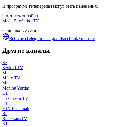
В программе телепередач могут быть изменения.
Смотреть онлайн на
MediaBay
SarkorTV
Социальные сети
Веб-сайт
Telegram
Instagram
Facebook
YouTube
Другие каналы
Se
Sevimli TV
Mi
Milliy TV
Me
Mening Yurtim
Da
Dasturxon TV
FT
FTV telekanali
Re
RenessansTV
Ki