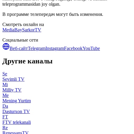
teleprogrammasidan joy olgan.
В программе телепередач могут быть изменения.
Смотреть онлайн на
MediaBay
SarkorTV
Социальные сети
Веб-сайт
Telegram
Instagram
Facebook
YouTube
Другие каналы
Se
Sevimli TV
Mi
Milliy TV
Me
Mening Yurtim
Da
Dasturxon TV
FT
FTV telekanali
Re
RenessansTV