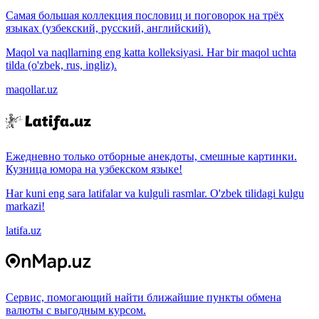
Самая большая коллекция пословиц и поговорок на трёх
языках (узбекский, русский, английский).
Maqol va naqllarning eng katta kolleksiyasi. Har bir maqol uchta
tilda (o'zbek, rus, ingliz).
maqollar.uz
Ежедневно только отборные анекдоты, смешные картинки.
Кузница юмора на узбекском языке!
Har kuni eng sara latifalar va kulguli rasmlar. O'zbek tilidagi kulgu
markazi!
latifa.uz
Сервис, помогающий найти ближайшие пункты обмена
валюты с выгодным курсом.