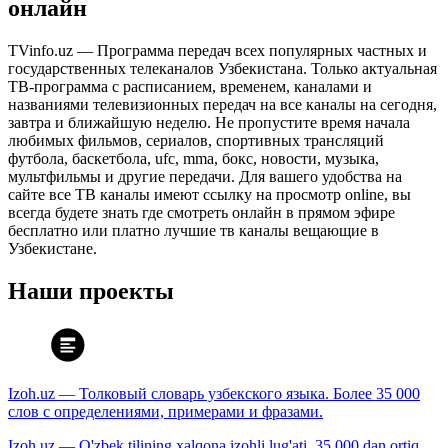
онлайн
TVinfo.uz — Программа передач всех популярных частных и
государственных телеканалов Узбекистана. Только актуальная
ТВ-программа с расписанием, временем, каналами и
названиями телевизионных передач на все каналы на сегодня,
завтра и ближайшую неделю. Не пропустите время начала
любимых фильмов, сериалов, спортивных трансляций
футбола, баскетбола, ufc, mma, бокс, новости, музыка,
мультфильмы и другие передачи. Для вашего удобства на
сайте все ТВ каналы имеют ссылку на просмотр online, вы
всегда будете знать где смотреть онлайн в прямом эфире
бесплатно или платно лучшие тв каналы вещающие в
Узбекистане.
Наши проекты
Izoh.uz — Толковый словарь узбекского языка. Более 35 000
слов с определениями, примерами и фразами.
Izoh.uz — O'zbek tilining xalqona izohli lug'ati. 35 000 dan ortiq