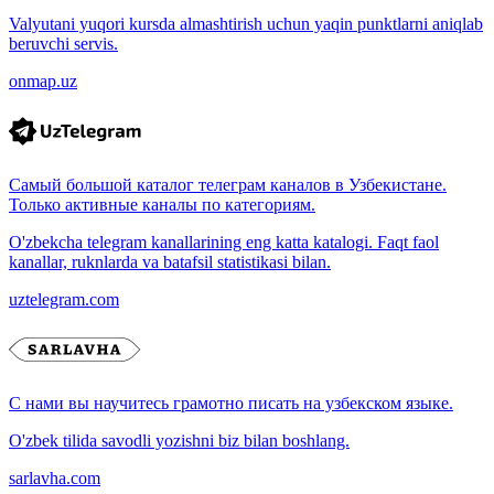
Valyutani yuqori kursda almashtirish uchun yaqin punktlarni aniqlab
beruvchi servis.
onmap.uz
Самый большой каталог телеграм каналов в Узбекистане.
Только активные каналы по категориям.
O'zbekcha telegram kanallarining eng katta katalogi. Faqt faol
kanallar, ruknlarda va batafsil statistikasi bilan.
uztelegram.com
С нами вы научитесь грамотно писать на узбекском языке.
O'zbek tilida savodli yozishni biz bilan boshlang.
sarlavha.com