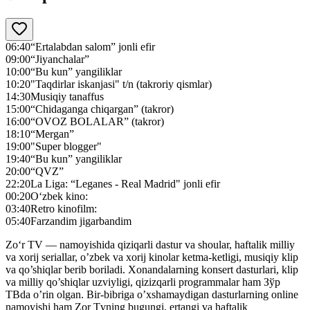
06:40
“Ertalabdan salom” jonli efir
09:00
“Jiyanchalar”
10:00
“Bu kun” yangiliklar
10:20
"Taqdirlar iskanjasi" t/n (takroriy qismlar)
14:30
Musiqiy tanaffus
15:00
“Chidaganga chiqargan” (takror)
16:00
“OVOZ BOLALAR” (takror)
18:10
“Mergan”
19:00
"Super blogger"
19:40
“Bu kun” yangiliklar
20:00
“QVZ”
22:20
La Liga: “Leganes - Real Madrid" jonli efir
00:20
O‘zbek kino:
03:40
Retro kinofilm:
05:40
Farzandim jigarbandim
Zo‘r TV — namoyishida qiziqarli dastur va shoular, haftalik milliy
va xorij seriallar, o’zbek va xorij kinolar ketma-ketligi, musiqiy klip
va qo’shiqlar berib boriladi. Xonandalarning konsert dasturlari, klip
va milliy qo’shiqlar uzviyligi, qizizqarli programmalar ham Зўр
ТВda o’rin olgan. Bir-bibriga o’xshamaydigan dasturlarning online
namoyishi ham Zor Tvning bugungi, ertangi va haftalik