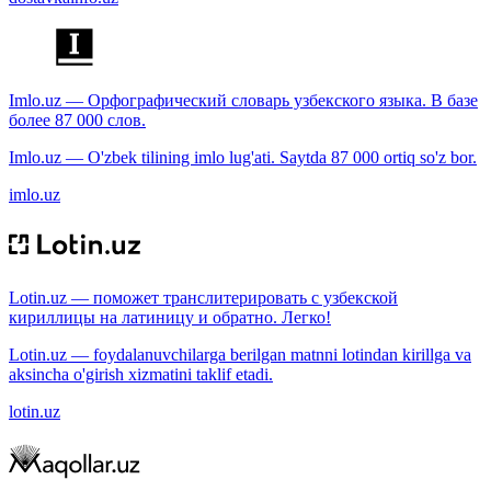
Imlo.uz — Орфографический словарь узбекского языка. В базе
более 87 000 слов.
Imlo.uz — O'zbek tilining imlo lug'ati. Saytda 87 000 ortiq so'z bor.
imlo.uz
Lotin.uz — поможет транслитерировать с узбекской
кириллицы на латиницу и обратно. Легко!
Lotin.uz — foydalanuvchilarga berilgan matnni lotindan kirillga va
aksincha o'girish xizmatini taklif etadi.
lotin.uz