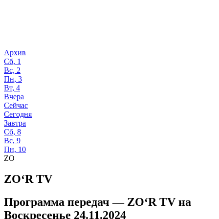
Архив
Сб, 1
Вс, 2
Пн, 3
Вт, 4
Вчера
Сейчас
Сегодня
Завтра
Сб, 8
Вс, 9
Пн, 10
ZO
ZO‘R TV
Программа передач —
ZO‘R TV
на
Воскресенье 24.11.2024