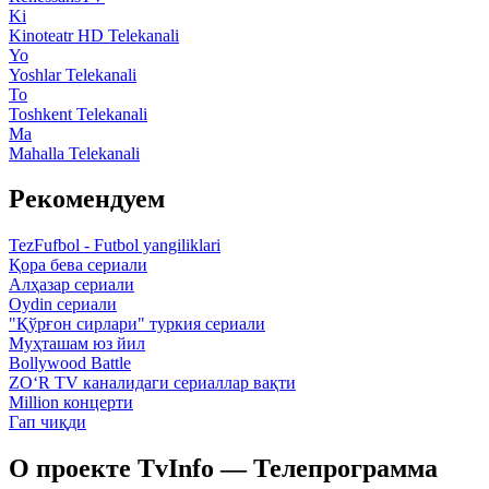
Ki
Kinoteatr HD Telekanali
Yo
Yoshlar Telekanali
To
Toshkent Telekanali
Ma
Mahalla Telekanali
Рекомендуем
TezFufbol - Futbol yangiliklari
Қора бева сериали
Алҳазар сериали
Oydin сериали
"Қўрғон сирлари" туркия сериали
Муҳташам юз йил
Bollywood Battle
ZO‘R TV каналидаги сериаллар вақти
Million концерти
Гап чиқди
О проекте TvInfo — Телепрограмма