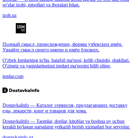
so'zlar izohi, misollari va iboralari bilan.
izoh.uz
Полный смысл, происхождение, формы узбекских имён.
Узнайте смысл своего имени и имён близких.
O'zbek Ismlarning to'liq, batafsil ma'nosi, kelib chiqishi, shakllari.
O'zingiz va yaqinlaringizni ismlari ma'nosini bilib oling.
ismlar.com
DostavkaInfo — Каталог сервисов, предлагающих доставку
еды, лекарств, книг и товаров для дома.
DostavkaInfo — Taomlar, dorilar, kitoblar va boshqa uy uchun
kerakli bo'lagan narsalarni yetkazib berish xizmatlari bor servislar.
dostavkainfo.uz