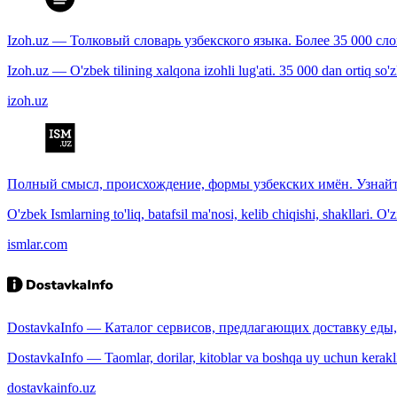
Izoh.uz — Толковый словарь узбекского языка. Более 35 000 сл
Izoh.uz — O'zbek tilining xalqona izohli lug'ati. 35 000 dan ortiq so'zla
izoh.uz
Полный смысл, происхождение, формы узбекских имён. Узнайт
O'zbek Ismlarning to'liq, batafsil ma'nosi, kelib chiqishi, shakllari. O'
ismlar.com
DostavkaInfo — Каталог сервисов, предлагающих доставку еды, 
DostavkaInfo — Taomlar, dorilar, kitoblar va boshqa uy uchun kerakli b
dostavkainfo.uz