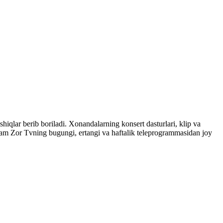
shiqlar berib boriladi. Xonandalarning konsert dasturlari, klip va
ham Zor Tvning bugungi, ertangi va haftalik teleprogrammasidan joy