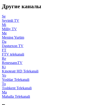
Другие каналы
Se
Sevimli TV
Mi
Milliy TV
Me
Mening Yurtim
Da
Dasturxon TV
FT
FTV telekanali
Re
RenessansTV
Ki
Kinoteatr HD Telekanali
Yo
Yoshlar Telekanali
To
Toshkent Telekanali
Ma
Mahalla Telekanali