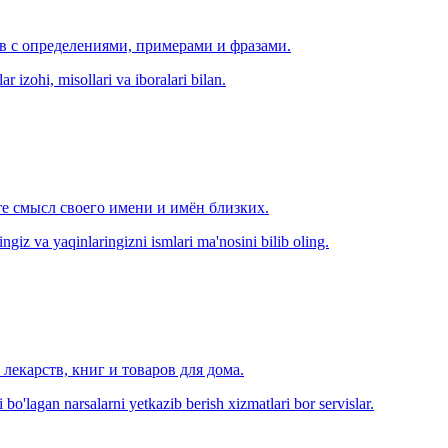
ов с определениями, примерами и фразами.
r izohi, misollari va iboralari bilan.
е смысл своего имени и имён близких.
zingiz va yaqinlaringizni ismlari ma'nosini bilib oling.
лекарств, книг и товаров для дома.
o'lagan narsalarni yetkazib berish xizmatlari bor servislar.