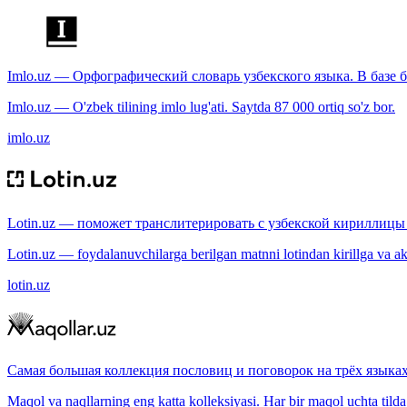
Imlo.uz — Орфографический словарь узбекского языка. В базе б
Imlo.uz — O'zbek tilining imlo lug'ati. Saytda 87 000 ortiq so'z bor.
imlo.uz
Lotin.uz — поможет транслитерировать с узбекской кириллицы 
Lotin.uz — foydalanuvchilarga berilgan matnni lotindan kirillga va aksi
lotin.uz
Самая большая коллекция пословиц и поговорок на трёх языках
Maqol va naqllarning eng katta kolleksiyasi. Har bir maqol uchta tilda (