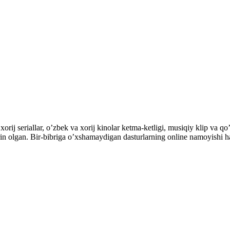
orij seriallar, o’zbek va xorij kinolar ketma-ketligi, musiqiy klip va qo’
’rin olgan. Bir-bibriga o’xshamaydigan dasturlarning online namoyishi 