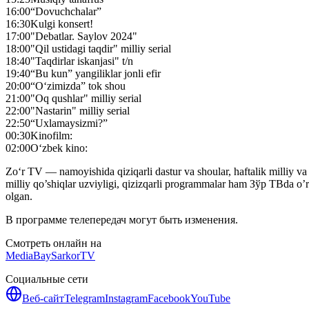
16:00
“Dovuchchalar”
16:30
Kulgi konsert!
17:00
"Debatlar. Saylov 2024"
18:00
"Qil ustidagi taqdir" milliy serial
18:40
"Taqdirlar iskanjasi" t/n
19:40
“Bu kun” yangiliklar jonli efir
20:00
“O‘zimizda” tok shou
21:00
"Oq qushlar" milliy serial
22:00
"Nastarin" milliy serial
22:50
“Uxlamaysizmi?”
00:30
Kinofilm:
02:00
O‘zbek kino:
Zo‘r TV — namoyishida qiziqarli dastur va shoular, haftalik milliy va x
milliy qo’shiqlar uzviyligi, qizizqarli programmalar ham Зўр ТВda o
olgan.
В программе телепередач могут быть изменения.
Смотреть онлайн на
MediaBay
SarkorTV
Социальные сети
Веб-сайт
Telegram
Instagram
Facebook
YouTube