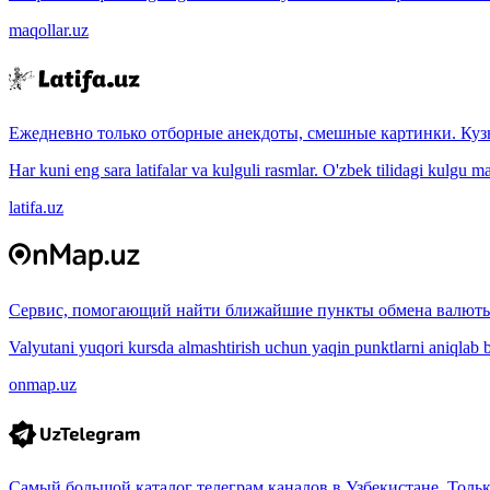
maqollar.uz
Ежедневно только отборные анекдоты, смешные картинки. Куз
Har kuni eng sara latifalar va kulguli rasmlar. O'zbek tilidagi kulgu m
latifa.uz
Сервис, помогающий найти ближайшие пункты обмена валюты
Valyutani yuqori kursda almashtirish uchun yaqin punktlarni aniqlab b
onmap.uz
Самый большой каталог телеграм каналов в Узбекистане. Толь