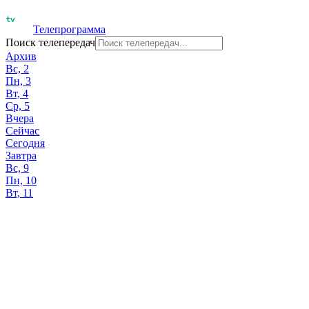
Телепрограмма
Поиск телепередач
Архив
Вс, 2
Пн, 3
Вт, 4
Ср, 5
Вчера
Сейчас
Сегодня
Завтра
Вс, 9
Пн, 10
Вт, 11