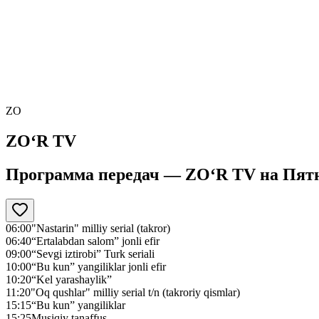
ZO
ZO‘R TV
Программа передач —
ZO‘R TV
на
Пятн
06:00
"Nastarin" milliy serial (takror)
06:40
“Ertalabdan salom” jonli efir
09:00
“Sevgi iztirobi” Turk seriali
10:00
“Bu kun” yangiliklar jonli efir
10:20
“Kel yarashaylik”
11:20
"Oq qushlar" milliy serial t/n (takroriy qismlar)
15:15
“Bu kun” yangiliklar
15:25
Musiqiy tanaffus