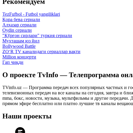
Рекомендуем
TezFufbol - Futbol yangiliklari
Қора бева сериали
Алҳазар сериали
Oydin сериали
"Қўрғон сирлари" туркия сериали
Муҳташам юз йил
Bollywood Battle
ZO‘R TV каналидаги сериаллар вақти
Million концерти
Гап чиқди
О проекте TvInfo — Телепрограмма он
TVinfo.uz — Программа передач всех популярных частных и го
телевизионных передач на все каналы на сегодня, завтра и бл
mma, бокс, новости, музыка, мультфильмы и другие передачи. Дл
прямом эфире бесплатно или платно лучшие тв каналы вещающ
Наши проекты