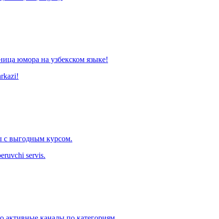
ница юмора на узбекском языке!
arkazi!
 с выгодным курсом.
eruvchi servis.
ко активные каналы по категориям.