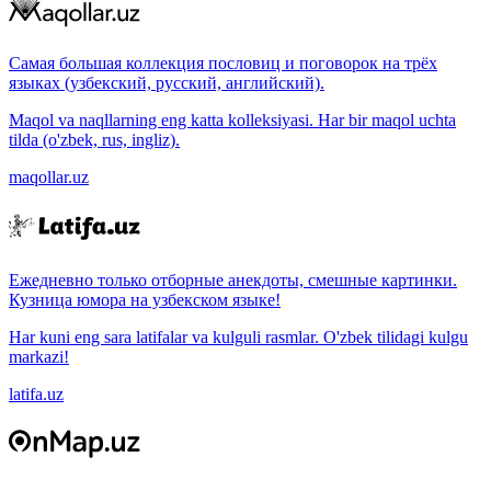
Самая большая коллекция пословиц и поговорок на трёх
языках (узбекский, русский, английский).
Maqol va naqllarning eng katta kolleksiyasi. Har bir maqol uchta
tilda (o'zbek, rus, ingliz).
maqollar.uz
Ежедневно только отборные анекдоты, смешные картинки.
Кузница юмора на узбекском языке!
Har kuni eng sara latifalar va kulguli rasmlar. O'zbek tilidagi kulgu
markazi!
latifa.uz