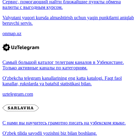
Сервис, помогающий найти ближайшие пункты обмена
валюты с выгодным курсом.
Valyutani yuqori kursda almashtirish uchun yaqin punktlarni aniqlab
beruvchi servis.
onmap.uz
Самый большой каталог телеграм каналов в Узбекистане.
Только активные каналы по категориям.
O'zbekcha telegram kanallarining eng katta katalogi. Faqt faol
kanallar, ruknlarda va batafsil statistikasi bilan.
uztelegram.com
С нами вы научитесь грамотно писать на узбекском языке.
O'zbek tilida savodli yozishni biz bilan boshlang.