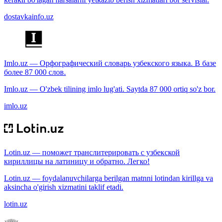
dostavkainfo.uz
Imlo.uz — Орфографический словарь узбекского языка. В базе
более 87 000 слов.
Imlo.uz — O'zbek tilining imlo lug'ati. Saytda 87 000 ortiq so'z bor.
imlo.uz
Lotin.uz — поможет транслитерировать с узбекской
кириллицы на латиницу и обратно. Легко!
Lotin.uz — foydalanuvchilarga berilgan matnni lotindan kirillga va
aksincha o'girish xizmatini taklif etadi.
lotin.uz