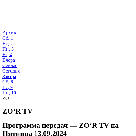
Архив
Сб, 1
Вс, 2
Пн, 3
Вт, 4
Вчера
Сейчас
Сегодня
Завтра
Сб, 8
Вс, 9
Пн, 10
ZO
ZO‘R TV
Программа передач —
ZO‘R TV
на
Пятница 13.09.2024