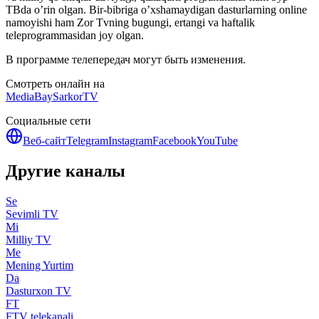
ТВda o’rin olgan. Bir-bibriga o’xshamaydigan dasturlarning online
namoyishi ham Zor Tvning bugungi, ertangi va haftalik
teleprogrammasidan joy olgan.
В программе телепередач могут быть изменения.
Смотреть онлайн на
MediaBay
SarkorTV
Социальные сети
Веб-сайт
Telegram
Instagram
Facebook
YouTube
Другие каналы
Se
Sevimli TV
Mi
Milliy TV
Me
Mening Yurtim
Da
Dasturxon TV
FT
FTV telekanali