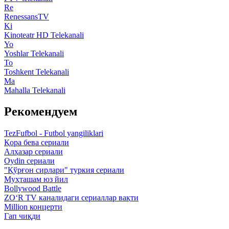
Re
RenessansTV
Ki
Kinoteatr HD Telekanali
Yo
Yoshlar Telekanali
To
Toshkent Telekanali
Ma
Mahalla Telekanali
Рекомендуем
TezFufbol - Futbol yangiliklari
Қора бева сериали
Алҳазар сериали
Oydin сериали
"Қўрғон сирлари" туркия сериали
Муҳташам юз йил
Bollywood Battle
ZO‘R TV каналидаги сериаллар вақти
Million концерти
Гап чиқди