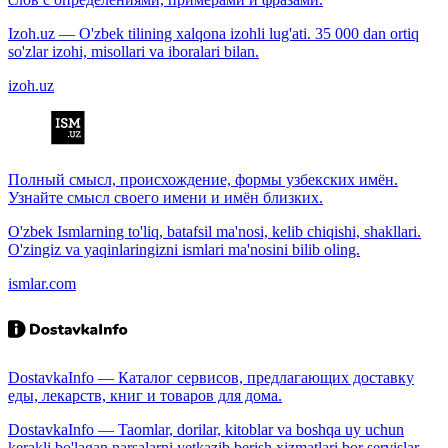
Izoh.uz — O'zbek tilining xalqona izohli lug'ati. 35 000 dan ortiq
so'zlar izohi, misollari va iboralari bilan.
izoh.uz
Полный смысл, происхождение, формы узбекских имён.
Узнайте смысл своего имени и имён близких.
O'zbek Ismlarning to'liq, batafsil ma'nosi, kelib chiqishi, shakllari.
O'zingiz va yaqinlaringizni ismlari ma'nosini bilib oling.
ismlar.com
DostavkaInfo — Каталог сервисов, предлагающих доставку
еды, лекарств, книг и товаров для дома.
DostavkaInfo — Taomlar, dorilar, kitoblar va boshqa uy uchun
kerakli bo'lagan narsalarni yetkazib berish xizmatlari bor servislar.