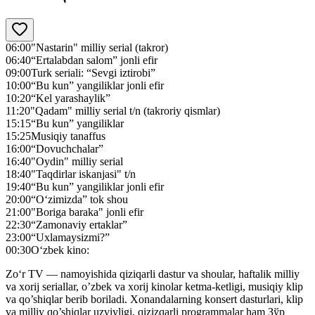
06:00
"Nastarin" milliy serial (takror)
06:40
“Ertalabdan salom” jonli efir
09:00
Turk seriali: “Sevgi iztirobi”
10:00
“Bu kun” yangiliklar jonli efir
10:20
“Kel yarashaylik”
11:20
"Qadam" milliy serial t/n (takroriy qismlar)
15:15
“Bu kun” yangiliklar
15:25
Musiqiy tanaffus
16:00
“Dovuchchalar”
16:40
"Oydin" milliy serial
18:40
"Taqdirlar iskanjasi" t/n
19:40
“Bu kun” yangiliklar jonli efir
20:00
“O‘zimizda” tok shou
21:00
"Boriga baraka" jonli efir
22:30
“Zamonaviy ertaklar”
23:00
“Uxlamaysizmi?”
00:30
O‘zbek kino:
Zo‘r TV — namoyishida qiziqarli dastur va shoular, haftalik milliy
va xorij seriallar, o’zbek va xorij kinolar ketma-ketligi, musiqiy klip
va qo’shiqlar berib boriladi. Xonandalarning konsert dasturlari, klip
va milliy qo’shiqlar uzviyligi, qizizqarli programmalar ham Зўр