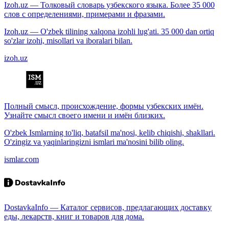
Izoh.uz — Толковый словарь узбекского языка. Более 35 000
слов с определениями, примерами и фразами.
Izoh.uz — O'zbek tilining xalqona izohli lug'ati. 35 000 dan ortiq
so'zlar izohi, misollari va iboralari bilan.
izoh.uz
Полный смысл, происхождение, формы узбекских имён.
Узнайте смысл своего имени и имён близких.
O'zbek Ismlarning to'liq, batafsil ma'nosi, kelib chiqishi, shakllari.
O'zingiz va yaqinlaringizni ismlari ma'nosini bilib oling.
ismlar.com
DostavkaInfo — Каталог сервисов, предлагающих доставку
еды, лекарств, книг и товаров для дома.