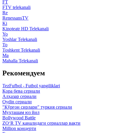
FT
FTV telekanali
Re
RenessansTV
Ki
Kinoteatr HD Telekanali
Yo
Yoshlar Telekanali
To
Toshkent Telekanali
Ma
Mahalla Telekanali
Рекомендуем
TezFufbol - Futbol yangiliklari
Қора бева сериали
Алҳазар сериали
Oydin сериали
"Қўрғон сирлари" туркия сериали
Муҳташам юз йил
Bollywood Battle
ZO‘R TV каналидаги сериаллар вақти
Million концерти