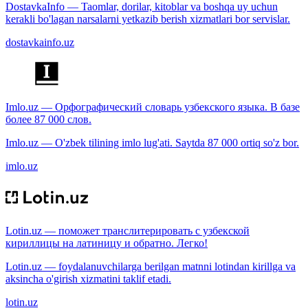
DostavkaInfo — Taomlar, dorilar, kitoblar va boshqa uy uchun
kerakli bo'lagan narsalarni yetkazib berish xizmatlari bor servislar.
dostavkainfo.uz
Imlo.uz — Орфографический словарь узбекского языка. В базе
более 87 000 слов.
Imlo.uz — O'zbek tilining imlo lug'ati. Saytda 87 000 ortiq so'z bor.
imlo.uz
Lotin.uz — поможет транслитерировать с узбекской
кириллицы на латиницу и обратно. Легко!
Lotin.uz — foydalanuvchilarga berilgan matnni lotindan kirillga va
aksincha o'girish xizmatini taklif etadi.
lotin.uz