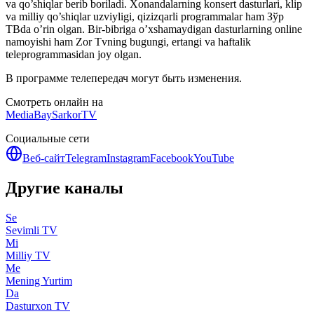
va qo’shiqlar berib boriladi. Xonandalarning konsert dasturlari, klip
va milliy qo’shiqlar uzviyligi, qizizqarli programmalar ham Зўр
ТВda o’rin olgan. Bir-bibriga o’xshamaydigan dasturlarning online
namoyishi ham Zor Tvning bugungi, ertangi va haftalik
teleprogrammasidan joy olgan.
В программе телепередач могут быть изменения.
Смотреть онлайн на
MediaBay
SarkorTV
Социальные сети
Веб-сайт
Telegram
Instagram
Facebook
YouTube
Другие каналы
Se
Sevimli TV
Mi
Milliy TV
Me
Mening Yurtim
Da
Dasturxon TV