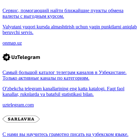
Сервис, помогающий найти ближайшие пункты обмена
валюты с выгодным курсом.
Valyutani yuqori kursda almashtirish uchun yaqin punktlarni aniqlab
beruvchi servis.
onmap.uz
Самый большой каталог телеграм каналов в Узбекистане.
Только активные каналы по категориям.
O'zbekcha telegram kanallarining eng katta katalogi. Faqt faol
kanallar, ruknlarda va batafsil statistikasi bilan.
uztelegram.com
С нами вы научитесь грамотно писать на узбекском языке.