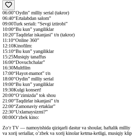
06:00
"Oydin" milliy serial (takror)
06:40
“Ertalabdan salom”
09:00
Turk seriali: “Sevgi iztirobi”
10:00
“Bu kun” yangiliklar
10:20
"Taqdirlar iskanjasi" t/n (takror)
11:10
“Online 360”
12:10
Kinofilm:
15:10
“Bu kun” yangiliklar
15:25
Musiqiy tanaffus
16:00
“Dovuchchalar”
16:30
Multfilm
17:00
“Hayot-mamot” t/n
18:00
“Oydin” milliy serial
19:00
“Bu kun” yangiliklar
19:30
Kulgi konsert!
20:00
“O‘zimizda” tok shou
21:00
“Taqdirlar iskanjasi” t/n
22:00
“Zamonaviy ertaklar”
22:30
“Uxlamaysizmi?”
00:00
O‘zbek kino:
Zo‘r TV — namoyishida qiziqarli dastur va shoular, haftalik milliy
va xorij seriallar, o’zbek va xorij kinolar ketma-ketligi, musiqiy klip