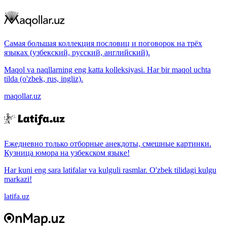
Самая большая коллекция пословиц и поговорок на трёх
языках (узбекский, русский, английский).
Maqol va naqllarning eng katta kolleksiyasi. Har bir maqol uchta
tilda (o'zbek, rus, ingliz).
maqollar.uz
Ежедневно только отборные анекдоты, смешные картинки.
Кузница юмора на узбекском языке!
Har kuni eng sara latifalar va kulguli rasmlar. O'zbek tilidagi kulgu
markazi!
latifa.uz