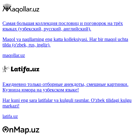
Самая большая коллекция пословиц и поговорок на трёх
языках (узбекский, русский, английский).
Maqol va naqllarning eng katta kolleksiyasi. Har bir maqol uchta
tilda (o'zbek, rus, ingliz).
maqollar.uz
Ежедневно только отборные анекдоты, смешные картинки.
Кузница юмора на узбекском языке!
Har kuni eng sara latifalar va kulguli rasmlar. O'zbek tilidagi kulgu
markazi!
latifa.uz