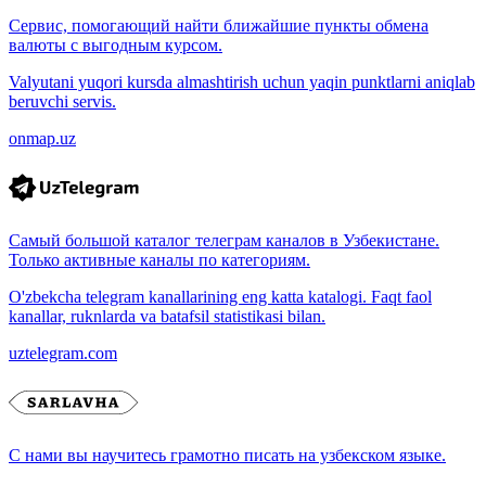
Сервис, помогающий найти ближайшие пункты обмена
валюты с выгодным курсом.
Valyutani yuqori kursda almashtirish uchun yaqin punktlarni aniqlab
beruvchi servis.
onmap.uz
Самый большой каталог телеграм каналов в Узбекистане.
Только активные каналы по категориям.
O'zbekcha telegram kanallarining eng katta katalogi. Faqt faol
kanallar, ruknlarda va batafsil statistikasi bilan.
uztelegram.com
С нами вы научитесь грамотно писать на узбекском языке.