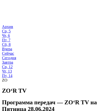
Архив
Ср, 5
Чт, 6
Пт, 7
Сб, 8
Вчера
Сейчас
Сегодня
Завтра
Ср, 12
Чт, 13
Пт, 14
ZO
ZO‘R TV
Программа передач —
ZO‘R TV
на
Пятница 28.06.2024