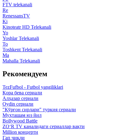
FTV telekanali
Re
RenessansTV
Ki
Kinoteatr HD Telekanali
Yo
Yoshlar Telekanali
To
Toshkent Telekanali
Ma
Mahalla Telekanali
Рекомендуем
TezFufbol - Futbol yangiliklari
Қора бева сериали
Алҳазар сериали
Oydin сериали
"Қўрғон сирлари" туркия сериали
Муҳташам юз йил
Bollywood Battle
ZO‘R TV каналидаги сериаллар вақти
Million концерти
Гап чиқди