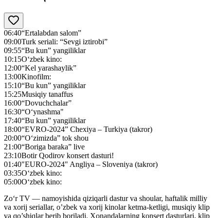
06:40
“Ertalabdan salom”
09:00
Turk seriali: “Sevgi iztirobi”
09:55
“Bu kun” yangiliklar
10:15
O‘zbek kino:
12:00
“Kel yarashaylik”
13:00
Kinofilm:
15:10
“Bu kun” yangiliklar
15:25
Musiqiy tanaffus
16:00
“Dovuchchalar”
16:30
“O‘ynashma"
17:40
“Bu kun” yangiliklar
18:00
“EVRO-2024” Chexiya – Turkiya (takror)
20:00
“O‘zimizda” tok shou
21:00
“Boriga baraka” live
23:10
Botir Qodirov konsert dasturi!
01:40
"EURO-2024" Angliya – Sloveniya (takror)
03:35
O‘zbek kino:
05:00
O‘zbek kino:
Zo‘r TV — namoyishida qiziqarli dastur va shoular, haftalik milliy
va xorij seriallar, o’zbek va xorij kinolar ketma-ketligi, musiqiy klip
va qo’shiqlar berib boriladi. Xonandalarning konsert dasturlari, klip