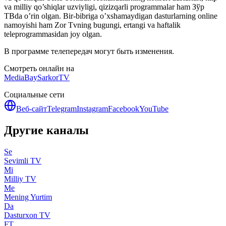
va milliy qo’shiqlar uzviyligi, qizizqarli programmalar ham Зўр
ТВda o’rin olgan. Bir-bibriga o’xshamaydigan dasturlarning online
namoyishi ham Zor Tvning bugungi, ertangi va haftalik
teleprogrammasidan joy olgan.
В программе телепередач могут быть изменения.
Смотреть онлайн на
MediaBay
SarkorTV
Социальные сети
Веб-сайт
Telegram
Instagram
Facebook
YouTube
Другие каналы
Se
Sevimli TV
Mi
Milliy TV
Me
Mening Yurtim
Da
Dasturxon TV
FT