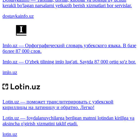
kerakli bo'lagan narsalarni yetkazib berish xizmatlari bor servislar.
dostavkainfo.uz
Imlo.uz — Орфографический словарь узбекского языка. В базе
более 87 000 слов.
Imlo.uz — O'zbek tilining imlo lug'ati. Saytda 87 000 ortiq so'z bor.
imlo.uz
Lotin.uz — поможет транслитерировать с узбекской
кириллицы на латиницу и обратно. Легко!
Lotin.uz — foydalanuvchilarga berilgan matnni lotindan kirillga va
aksincha o'girish xizmatini taklif etadi.
lotin.uz