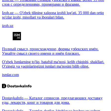
слов с определениями, примерами и фразами.
Izoh.uz — O'zbek tilining xalqona izohli lug'ati. 35 000 dan ortiq
so'zlar izohi, misollari va iboralari bilan.
izoh.uz
Полный смысл, происхождение, формы узбекских имён.
Узнайте смысл своего имени и имён близких.
O'zbek Ismlarning to'liq, batafsil ma'nosi, kelib chiqishi, shakllari.
O'zingiz va yaqinlaringizni ismlari ma'nosini bilib oling.
ismlar.com
DostavkaInfo — Каталог сервисов, предлагающих доставку
еды, лекарств, книг и товаров для дома.
DostavkaInfo — Taomlar, dorilar, kitoblar va boshqa uy uchun