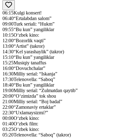
06:15
Kulgi konsert!
06:40
“Ertalabdan salom”
09:00
Turk seriali: “Hukm”
09:55
“Bu kun” yangiliklar
10:15
O‘zbek kino:
12:00
“Bozorlik vaqti”
13:00
“Artist” (takror)
14:30
“Kel yarashaylik” (takror)
15:10
“Bu kun” yangiliklar
15:25
Musiqiy tanaffus
16:00
“Dovuchchalar”
16:30
Milliy serial: “Iskanja”
17:30
Telenovella: “Saboq”
18:40
“Bu kun” yangiliklar
19:00
Milliy serial: “Zulmatdan qaytib”
20:00
“O‘zimizda” tok shou
21:00
Milliy serial: “Boj badal”
22:00
“Zamonaviy ertaklar”
22:30
“Uxlamaysizmi?”
00:00
O‘zbek kino:
01:40
O‘zbek film:
03:25
O‘zbek kino:
05:20
Telenovella: “Saboq” (takror)