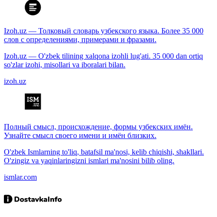
Izoh.uz — Толковый словарь узбекского языка. Более 35 000
слов с определениями, примерами и фразами.
Izoh.uz — O'zbek tilining xalqona izohli lug'ati. 35 000 dan ortiq
so'zlar izohi, misollari va iboralari bilan.
izoh.uz
Полный смысл, происхождение, формы узбекских имён.
Узнайте смысл своего имени и имён близких.
O'zbek Ismlarning to'liq, batafsil ma'nosi, kelib chiqishi, shakllari.
O'zingiz va yaqinlaringizni ismlari ma'nosini bilib oling.
ismlar.com