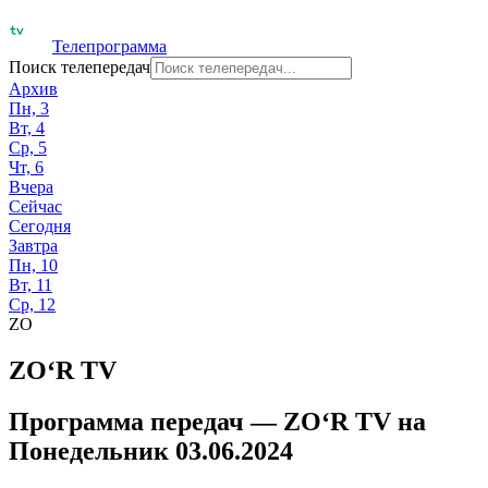
Телепрограмма
Поиск телепередач
Архив
Пн, 3
Вт, 4
Ср, 5
Чт, 6
Вчера
Сейчас
Сегодня
Завтра
Пн, 10
Вт, 11
Ср, 12
ZO
ZO‘R TV
Программа передач —
ZO‘R TV
на
Понедельник 03.06.2024