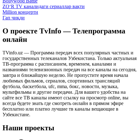
Bollywood Battle
ZO‘R TV каналидаги сериаллар вақти
Million концерти
Гап чиқди
О проекте TvInfo — Телепрограмма
онлайн
TVinfo.uz — Программа передач всех популярных частных и
государственных телеканалов Узбекистана. Только актуальная
ТВ-программа с расписанием, временем, каналами и
названиями телевизионных передач на все каналы на сегодня,
завтра и ближайшую неделю. Не пропустите время начала
любимых фильмов, сериалов, спортивных трансляций
футбола, баскетбола, ufc, mma, бокс, новости, музыка,
мультфильмы и другие передачи. Для вашего удобства на
сайте все ТВ каналы имеют ссылку на просмотр online, вы
всегда будете знать где смотреть онлайн в прямом эфире
бесплатно или платно лучшие тв каналы вещающие в
Узбекистане.
Наши проекты