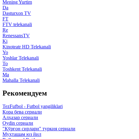
Mening Yurtim
Da
Dasturxon TV
FT
FTV telekanali
Re
RenessansTV
Ki
Kinoteatr HD Telekanali
Yo
Yoshlar Telekanali
To
Toshkent Telekanali
Ma
Mahalla Telekanali
Рекомендуем
TezFufbol - Futbol yangiliklari
Қора бева сериали
Алҳазар сериали
Oydin сериали
"Қўрғон сирлари" туркия сериали
Муҳташам юз йил