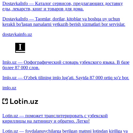
DostavkaInfo — Каталог сервисов, предлагающих доставку
еды, лекарств, книг и товаров для дома.
DostavkaInfo — Taomlar, dorilar, kitoblar va boshqa uy uchun
kerakli bo'lagan narsalarni yetkazib berish xizmatlari bor servislar.
dostavkainfo.uz
Imlo.uz — Орфографический словарь узбекского языка. В базе
более 87 000 слов.
Imlo.uz — O'zbek tilining imlo lug'ati. Saytda 87 000 ortiq so'z bor.
imlo.uz
Lotin.uz — поможет транслитерировать с узбекской
кириллицы на латиницу и обратно. Легко!
Lotin.uz — foydalanuvchilarga berilgan matnni lotindan kirillga va