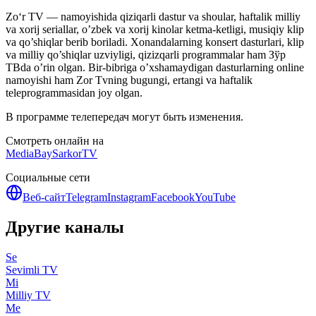
Zo‘r TV — namoyishida qiziqarli dastur va shoular, haftalik milliy
va xorij seriallar, o’zbek va xorij kinolar ketma-ketligi, musiqiy klip
va qo’shiqlar berib boriladi. Xonandalarning konsert dasturlari, klip
va milliy qo’shiqlar uzviyligi, qizizqarli programmalar ham Зўр
ТВda o’rin olgan. Bir-bibriga o’xshamaydigan dasturlarning online
namoyishi ham Zor Tvning bugungi, ertangi va haftalik
teleprogrammasidan joy olgan.
В программе телепередач могут быть изменения.
Смотреть онлайн на
MediaBay
SarkorTV
Социальные сети
Веб-сайт
Telegram
Instagram
Facebook
YouTube
Другие каналы
Se
Sevimli TV
Mi
Milliy TV
Me