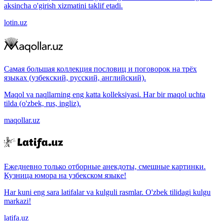
aksincha o'girish xizmatini taklif etadi.
lotin.uz
Самая большая коллекция пословиц и поговорок на трёх
языках (узбекский, русский, английский).
Maqol va naqllarning eng katta kolleksiyasi. Har bir maqol uchta
tilda (o'zbek, rus, ingliz).
maqollar.uz
Ежедневно только отборные анекдоты, смешные картинки.
Кузница юмора на узбекском языке!
Har kuni eng sara latifalar va kulguli rasmlar. O'zbek tilidagi kulgu
markazi!
latifa.uz