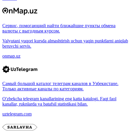
Сервис, помогающий найти ближайшие пункты обмена
валюты с выгодным курсом.
Valyutani yuqori kursda almashtirish uchun yaqin punktlarni aniqlab
beruvchi servis.
onmap.uz
Самый большой каталог телеграм каналов в Узбекистане.
Только активные каналы по категориям.
O'zbekcha telegram kanallarining eng katta katalogi. Faqt faol
kanallar, ruknlarda va batafsil statistikasi bilan.
uztelegram.com