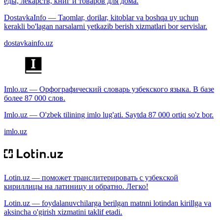
еды, лекарств, книг и товаров для дома.
DostavkaInfo — Taomlar, dorilar, kitoblar va boshqa uy uchun
kerakli bo'lagan narsalarni yetkazib berish xizmatlari bor servislar.
dostavkainfo.uz
Imlo.uz — Орфографический словарь узбекского языка. В базе
более 87 000 слов.
Imlo.uz — O'zbek tilining imlo lug'ati. Saytda 87 000 ortiq so'z bor.
imlo.uz
Lotin.uz — поможет транслитерировать с узбекской
кириллицы на латиницу и обратно. Легко!
Lotin.uz — foydalanuvchilarga berilgan matnni lotindan kirillga va
aksincha o'girish xizmatini taklif etadi.