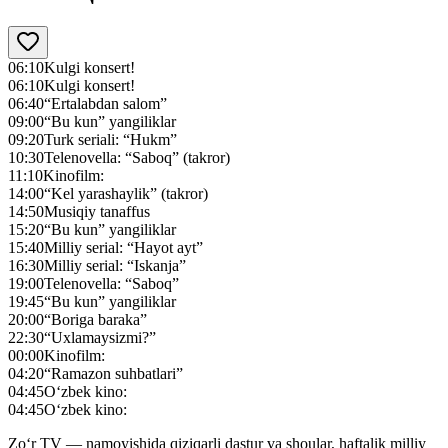
06:10
Kulgi konsert!
06:10
Kulgi konsert!
06:40
“Ertalabdan salom”
09:00
“Bu kun” yangiliklar
09:20
Turk seriali: “Hukm”
10:30
Telenovella: “Saboq” (takror)
11:10
Kinofilm:
14:00
“Kel yarashaylik” (takror)
14:50
Musiqiy tanaffus
15:20
“Bu kun” yangiliklar
15:40
Milliy serial: “Hayot ayt”
16:30
Milliy serial: “Iskanja”
19:00
Telenovella: “Saboq”
19:45
“Bu kun” yangiliklar
20:00
“Boriga baraka”
22:30
“Uxlamaysizmi?”
00:00
Kinofilm:
04:20
“Ramazon suhbatlari”
04:45
O‘zbek kino:
04:45
O‘zbek kino:
Zo‘r TV — namoyishida qiziqarli dastur va shoular, haftalik milliy