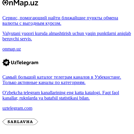
Сервис, помогающий найти ближайшие пункты обмена
валюты с выгодным курсом.
Valyutani yuqori kursda almashtirish uchun yaqin punktlarni aniqlab
beruvchi servis.
onmap.uz
Самый большой каталог телеграм каналов в Узбекистане.
Только активные каналы по категориям.
O'zbekcha telegram kanallarining eng katta katalogi. Faqt faol
kanallar, ruknlarda va batafsil statistikasi bilan.
uztelegram.com