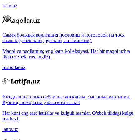
lotin.uz
Самая большая коллекция пословиц и поговорок на трёх
языках (узбекский, русский, английский).
Maqol va naqllarning eng katta kolleksiyasi. Har bir maqol uchta
tilda (o'zbek, rus, ingliz).
maqollar.uz
Ежедневно только отборные анекдоты, смешные картинки.
Кузница юмора на узбекском языке!
Har kuni eng sara latifalar va kulguli rasmlar. O'zbek tilidagi kulgu
markazi!
latifa.uz