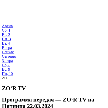
Архив
Сб, 1
Вс, 2
Пн, 3
Вт, 4
Вчера
Сейчас
Сегодня
Завтра
Сб, 8
Вс, 9
Пн, 10
ZO
ZO‘R TV
Программа передач —
ZO‘R TV
на
Пятница 22.03.2024