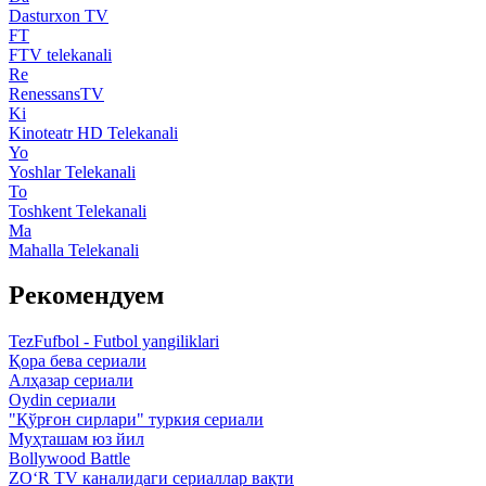
Dasturxon TV
FT
FTV telekanali
Re
RenessansTV
Ki
Kinoteatr HD Telekanali
Yo
Yoshlar Telekanali
To
Toshkent Telekanali
Ma
Mahalla Telekanali
Рекомендуем
TezFufbol - Futbol yangiliklari
Қора бева сериали
Алҳазар сериали
Oydin сериали
"Қўрғон сирлари" туркия сериали
Муҳташам юз йил
Bollywood Battle
ZO‘R TV каналидаги сериаллар вақти