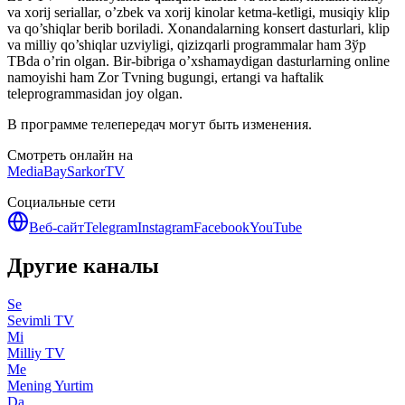
va xorij seriallar, o’zbek va xorij kinolar ketma-ketligi, musiqiy klip
va qo’shiqlar berib boriladi. Xonandalarning konsert dasturlari, klip
va milliy qo’shiqlar uzviyligi, qizizqarli programmalar ham Зўр
ТВda o’rin olgan. Bir-bibriga o’xshamaydigan dasturlarning online
namoyishi ham Zor Tvning bugungi, ertangi va haftalik
teleprogrammasidan joy olgan.
В программе телепередач могут быть изменения.
Смотреть онлайн на
MediaBay
SarkorTV
Социальные сети
Веб-сайт
Telegram
Instagram
Facebook
YouTube
Другие каналы
Se
Sevimli TV
Mi
Milliy TV
Me
Mening Yurtim
Da