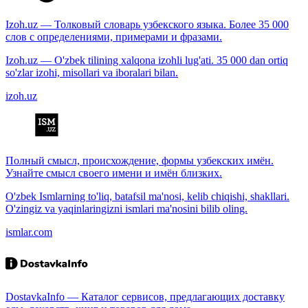
Izoh.uz — Толковый словарь узбекского языка. Более 35 000
слов с определениями, примерами и фразами.
Izoh.uz — O'zbek tilining xalqona izohli lug'ati. 35 000 dan ortiq
so'zlar izohi, misollari va iboralari bilan.
izoh.uz
Полный смысл, происхождение, формы узбекских имён.
Узнайте смысл своего имени и имён близких.
O'zbek Ismlarning to'liq, batafsil ma'nosi, kelib chiqishi, shakllari.
O'zingiz va yaqinlaringizni ismlari ma'nosini bilib oling.
ismlar.com
DostavkaInfo — Каталог сервисов, предлагающих доставку