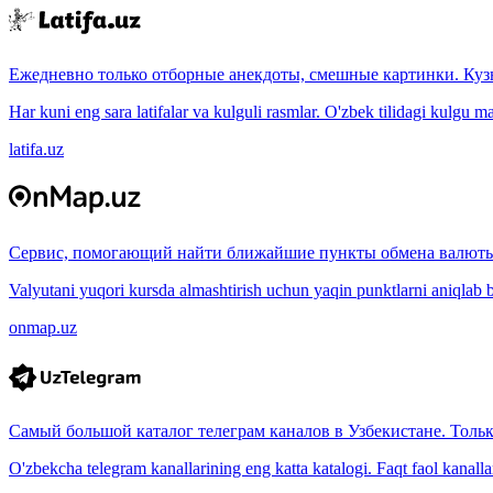
Ежедневно только отборные анекдоты, смешные картинки. Куз
Har kuni eng sara latifalar va kulguli rasmlar. O'zbek tilidagi kulgu m
latifa.uz
Сервис, помогающий найти ближайшие пункты обмена валюты
Valyutani yuqori kursda almashtirish uchun yaqin punktlarni aniqlab b
onmap.uz
Самый большой каталог телеграм каналов в Узбекистане. Толь
O'zbekcha telegram kanallarining eng katta katalogi. Faqt faol kanallar, 