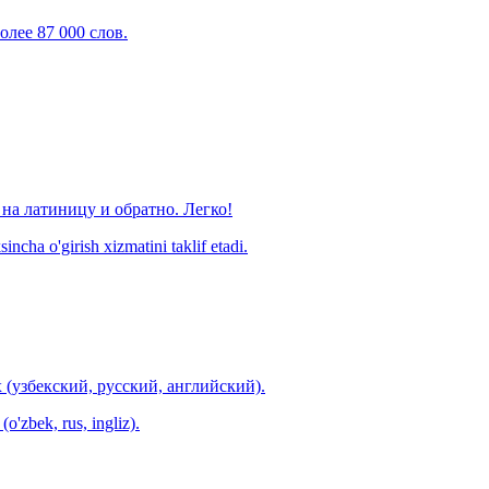
олее 87 000 слов.
на латиницу и обратно. Легко!
ncha o'girish xizmatini taklif etadi.
 (узбекский, русский, английский).
o'zbek, rus, ingliz).