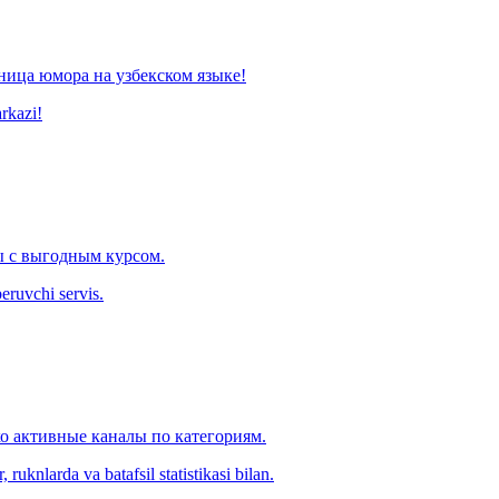
ница юмора на узбекском языке!
arkazi!
 с выгодным курсом.
eruvchi servis.
ко активные каналы по категориям.
ruknlarda va batafsil statistikasi bilan.