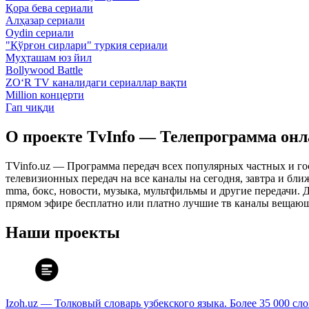
Қора бева сериали
Алҳазар сериали
Oydin сериали
"Қўрғон сирлари" туркия сериали
Муҳташам юз йил
Bollywood Battle
ZO‘R TV каналидаги сериаллар вақти
Million концерти
Гап чиқди
О проекте TvInfo — Телепрограмма он
TVinfo.uz — Программа передач всех популярных частных и го
телевизионных передач на все каналы на сегодня, завтра и бл
mma, бокс, новости, музыка, мультфильмы и другие передачи. Дл
прямом эфире бесплатно или платно лучшие тв каналы вещающ
Наши проекты
Izoh.uz — Толковый словарь узбекского языка. Более 35 000 сл