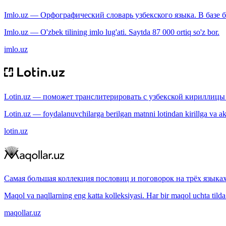
Imlo.uz — Орфографический словарь узбекского языка. В базе б
Imlo.uz — O'zbek tilining imlo lug'ati. Saytda 87 000 ortiq so'z bor.
imlo.uz
Lotin.uz — поможет транслитерировать с узбекской кириллицы 
Lotin.uz — foydalanuvchilarga berilgan matnni lotindan kirillga va aksi
lotin.uz
Самая большая коллекция пословиц и поговорок на трёх языках
Maqol va naqllarning eng katta kolleksiyasi. Har bir maqol uchta tilda (
maqollar.uz