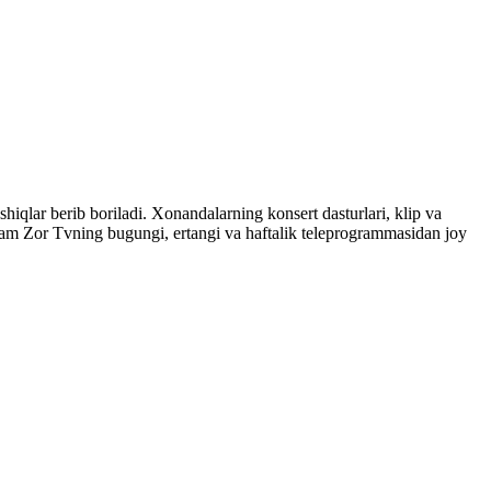
shiqlar berib boriladi. Xonandalarning konsert dasturlari, klip va
ham Zor Tvning bugungi, ertangi va haftalik teleprogrammasidan joy