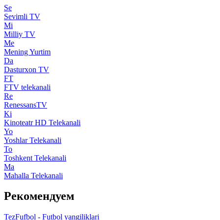
Se
Sevimli TV
Mi
Milliy TV
Me
Mening Yurtim
Da
Dasturxon TV
FT
FTV telekanali
Re
RenessansTV
Ki
Kinoteatr HD Telekanali
Yo
Yoshlar Telekanali
To
Toshkent Telekanali
Ma
Mahalla Telekanali
Рекомендуем
TezFufbol - Futbol yangiliklari