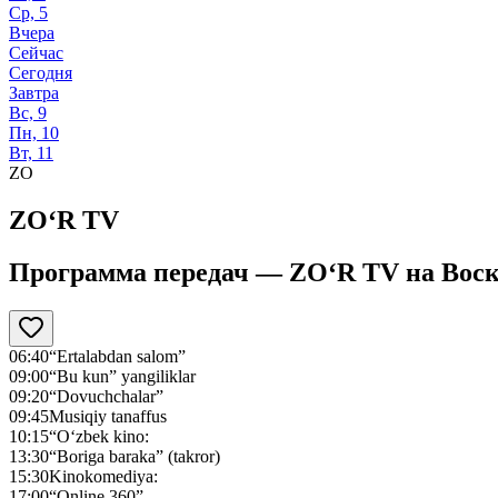
Ср, 5
Вчера
Сейчас
Сегодня
Завтра
Вс, 9
Пн, 10
Вт, 11
ZO
ZO‘R TV
Программа передач —
ZO‘R TV
на
Воск
06:40
“Ertalabdan salom”
09:00
“Bu kun” yangiliklar
09:20
“Dovuchchalar”
09:45
Musiqiy tanaffus
10:15
“O‘zbek kino:
13:30
“Boriga baraka” (takror)
15:30
Kinokomediya:
17:00
“Online 360”