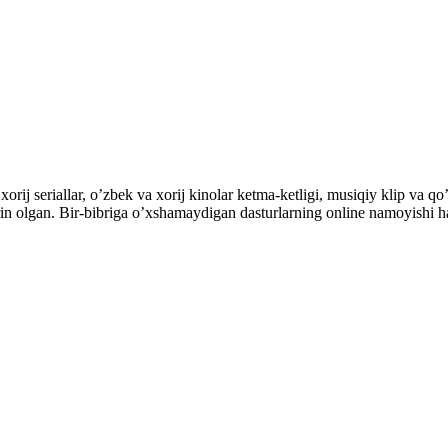
orij seriallar, o’zbek va xorij kinolar ketma-ketligi, musiqiy klip va qo’
’rin olgan. Bir-bibriga o’xshamaydigan dasturlarning online namoyishi 