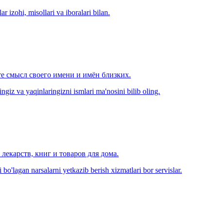
r izohi, misollari va iboralari bilan.
е смысл своего имени и имён близких.
zingiz va yaqinlaringizni ismlari ma'nosini bilib oling.
лекарств, книг и товаров для дома.
o'lagan narsalarni yetkazib berish xizmatlari bor servislar.