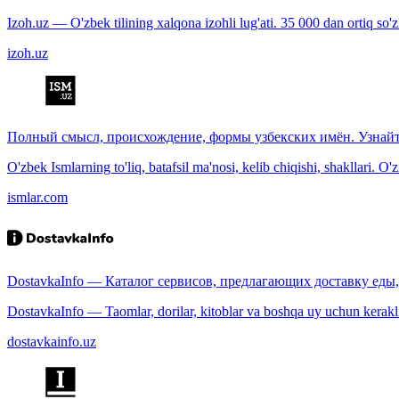
Izoh.uz — O'zbek tilining xalqona izohli lug'ati. 35 000 dan ortiq so'zla
izoh.uz
Полный смысл, происхождение, формы узбекских имён. Узнайт
O'zbek Ismlarning to'liq, batafsil ma'nosi, kelib chiqishi, shakllari. O'
ismlar.com
DostavkaInfo — Каталог сервисов, предлагающих доставку еды, 
DostavkaInfo — Taomlar, dorilar, kitoblar va boshqa uy uchun kerakli b
dostavkainfo.uz