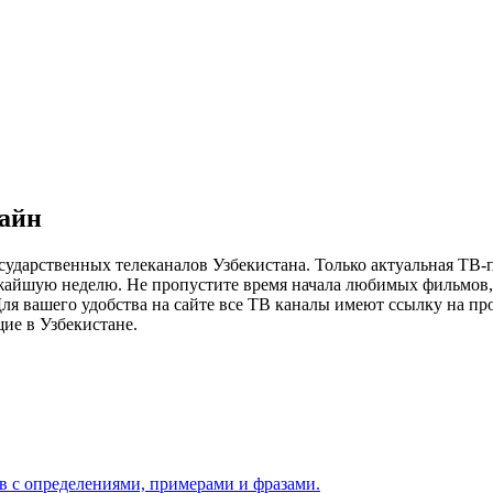
лайн
сударственных телеканалов Узбекистана. Только актуальная ТВ-
ижайшую неделю. Не пропустите время начала любимых фильмов, 
я вашего удобства на сайте все ТВ каналы имеют ссылку на просм
ие в Узбекистане.
ов с определениями, примерами и фразами.