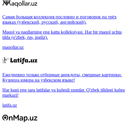
Самая большая коллекция пословиц и поговорок на трёх
языках (узбекский, русский, английский).
Maqol va naqllarning eng katta kolleksiyasi. Har bir maqol uchta
tilda (o'zbek, rus, ingliz).
maqollar.uz
Ежедневно только отборные анекдоты, смешные картинки.
Кузница юмора на узбекском языке!
Har kuni eng sara latifalar va kulguli rasmlar. O'zbek tilidagi kulgu
markazi!
latifa.uz