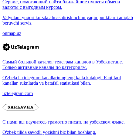
Сервис, помогающий найти ближайшие пункты обмена
валюты с выгодным курсом.
Valyutani yuqori kursda almashtirish uchun yaqin punktlarni aniqlab
beruvchi servis.
onmap.uz
Самый большой каталог телеграм каналов в Узбекистане.
Только активные каналы по категориям.
O'zbekcha telegram kanallarining eng katta katalogi. Faqt faol
kanallar, ruknlarda va batafsil statistikasi bilan.
uztelegram.com
С нами вы научитесь грамотно писать на узбекском языке.
O'zbek tilida savodli yozishni biz bilan boshlang.