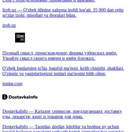
Izoh.uz — O'zbek tilining xalqona izohli lug'ati. 35 000 dan ortiq
so'zlar izohi, misollari va iboralari bilan.
izoh.uz
Полный смысл, происхождение, формы узбекских имён.
Узнайте смысл своего имени и имён близких.
O'zbek Ismlarning to'liq, batafsil ma'nosi, kelib chiqishi, shakllari.
O'zingiz va yaqinlaringizni ismlari ma'nosini bilib oling.
ismlar.com
DostavkaInfo — Каталог сервисов, предлагающих доставку
еды, лекарств, книг и товаров для дома.
DostavkaInfo — Taomlar, dorilar, kitoblar va boshqa uy uchun
kerakli bo'lagan narsalarni yetkazib berish xizmatlari bor servislar.