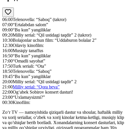
06:00
Telenovella: “Saboq” (takror)
07:00
“Ertalabdan salom”
09:00
“Bu kun” yangiliklar
09:20
Milliy serial: “Qil ustidagi taqdir” 2 (takror)
10:30
Bolajonlar uchun film: “Uddaburon bolalar 2”
12:30
Oilaviy kinofilm:
16:00
Musiqiy tanaffus
16:50
“Bu kun” yangiliklar
17:00
“Omadli sayohat”
17:50
Turk seriali: “Ota”
18:50
Telenovella: “Saboq”
19:45
“Bu kun” yangiliklar
20:00
Milliy serial: “Qil ustidagi taqdir” 2
21:00
Milliy serial: “Qora beva”
22:00
Og‘abek Sobirov konsert dasturi!
23:00
“Uxlamaysizmi?”
00:30
Kinofilm:
Zo‘r TV — namoyishida qiziqarli dastur va shoular, haftalik milliy
va xorij seriallar, o’zbek va xorij kinolar ketma-ketligi, musiqiy klip
va qo’shiqlar berib boriladi. Xonandalarning konsert dasturlari, klip
va milliy qo’shiqlar uzviyligi, qizizqarli programmalar ham Зўр