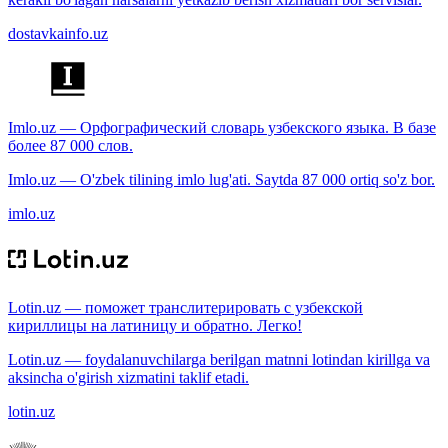
dostavkainfo.uz
Imlo.uz — Орфографический словарь узбекского языка. В базе
более 87 000 слов.
Imlo.uz — O'zbek tilining imlo lug'ati. Saytda 87 000 ortiq so'z bor.
imlo.uz
Lotin.uz — поможет транслитерировать с узбекской
кириллицы на латиницу и обратно. Легко!
Lotin.uz — foydalanuvchilarga berilgan matnni lotindan kirillga va
aksincha o'girish xizmatini taklif etadi.
lotin.uz