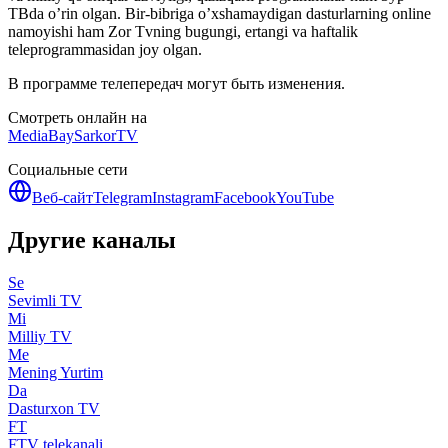
ТВda o’rin olgan. Bir-bibriga o’xshamaydigan dasturlarning online
namoyishi ham Zor Tvning bugungi, ertangi va haftalik
teleprogrammasidan joy olgan.
В программе телепередач могут быть изменения.
Смотреть онлайн на
MediaBay
SarkorTV
Социальные сети
Веб-сайт
Telegram
Instagram
Facebook
YouTube
Другие каналы
Se
Sevimli TV
Mi
Milliy TV
Me
Mening Yurtim
Da
Dasturxon TV
FT
FTV telekanali