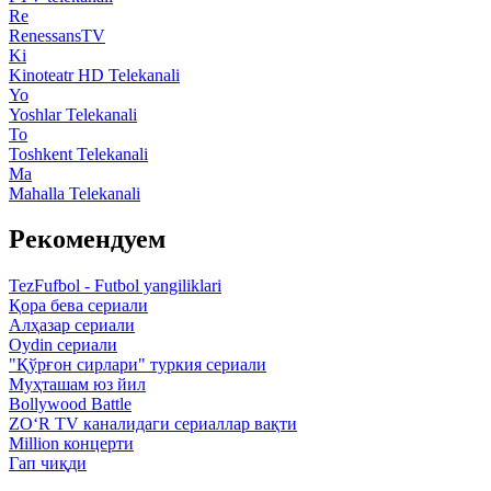
Re
RenessansTV
Ki
Kinoteatr HD Telekanali
Yo
Yoshlar Telekanali
To
Toshkent Telekanali
Ma
Mahalla Telekanali
Рекомендуем
TezFufbol - Futbol yangiliklari
Қора бева сериали
Алҳазар сериали
Oydin сериали
"Қўрғон сирлари" туркия сериали
Муҳташам юз йил
Bollywood Battle
ZO‘R TV каналидаги сериаллар вақти
Million концерти
Гап чиқди