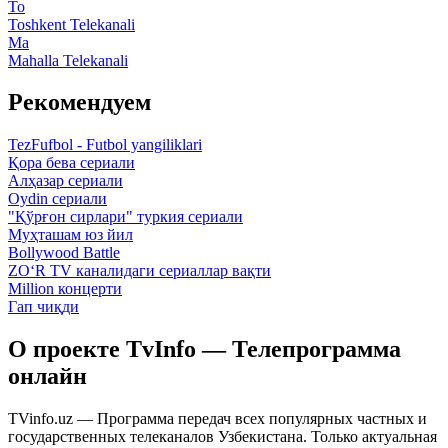
To
Toshkent Telekanali
Ma
Mahalla Telekanali
Рекомендуем
TezFufbol - Futbol yangiliklari
Қора бева сериали
Алҳазар сериали
Oydin сериали
"Қўрғон сирлари" туркия сериали
Муҳташам юз йил
Bollywood Battle
ZO‘R TV каналидаги сериаллар вақти
Million концерти
Гап чиқди
О проекте TvInfo — Телепрограмма
онлайн
TVinfo.uz — Программа передач всех популярных частных и
государственных телеканалов Узбекистана. Только актуальная