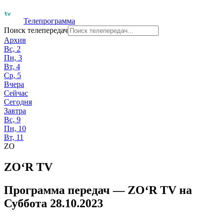
Телепрограмма
Поиск телепередач
Архив
Вс, 2
Пн, 3
Вт, 4
Ср, 5
Вчера
Сейчас
Сегодня
Завтра
Вс, 9
Пн, 10
Вт, 11
ZO
ZO‘R TV
Программа передач —
ZO‘R TV
на
Суббота 28.10.2023