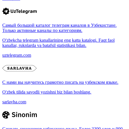
Самый большой каталог телеграм каналов в Узбекистане.
Только активные каналы по категориям.
O'zbekcha telegram kanallarining eng katta katalogi. Faqt faol
kanallar, ruknlarda va batafsil statistikasi bilan.
uztelegram.com
С нами вы научитесь грамотно писать на узбекском языке.
O'zbek tilida savodli yozishni biz bilan boshlang.
sarlavha.com
Словарь синонимов узбекского языка. Более 3300 слов и 900