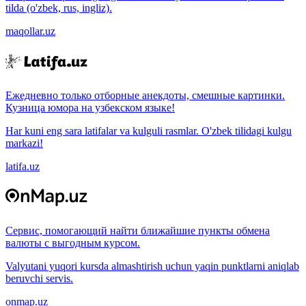
tilda (o'zbek, rus, ingliz).
maqollar.uz
Ежедневно только отборные анекдоты, смешные картинки.
Кузница юмора на узбекском языке!
Har kuni eng sara latifalar va kulguli rasmlar. O'zbek tilidagi kulgu
markazi!
latifa.uz
Сервис, помогающий найти ближайшие пункты обмена
валюты с выгодным курсом.
Valyutani yuqori kursda almashtirish uchun yaqin punktlarni aniqlab
beruvchi servis.
onmap.uz