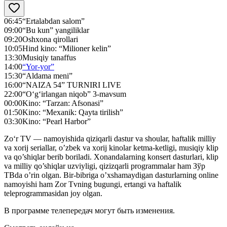
06:45
“Ertalabdan salom”
09:00
“Bu kun” yangiliklar
09:20
Oshxona qirollari
10:05
Hind kino: “Milioner kelin”
13:30
Musiqiy tanaffus
14:00
“Yor-yor”
15:30
“Aldama meni”
16:00
“NAIZA 54” TURNIRI LIVE
22:00
“O‘g‘irlangan niqob” 3-mavsum
00:00
Kino: “Tarzan: Afsonasi”
01:50
Kino: “Mexanik: Qayta tirilish”
03:30
Kino: “Pearl Harbor”
Zo‘r TV — namoyishida qiziqarli dastur va shoular, haftalik milliy
va xorij seriallar, o’zbek va xorij kinolar ketma-ketligi, musiqiy klip
va qo’shiqlar berib boriladi. Xonandalarning konsert dasturlari, klip
va milliy qo’shiqlar uzviyligi, qizizqarli programmalar ham Зўр
ТВda o’rin olgan. Bir-bibriga o’xshamaydigan dasturlarning online
namoyishi ham Zor Tvning bugungi, ertangi va haftalik
teleprogrammasidan joy olgan.
В программе телепередач могут быть изменения.