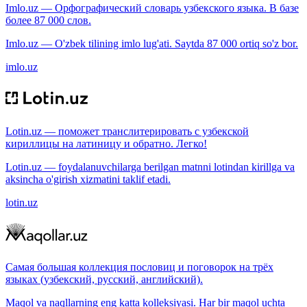
Imlo.uz — Орфографический словарь узбекского языка. В базе
более 87 000 слов.
Imlo.uz — O'zbek tilining imlo lug'ati. Saytda 87 000 ortiq so'z bor.
imlo.uz
Lotin.uz — поможет транслитерировать с узбекской
кириллицы на латиницу и обратно. Легко!
Lotin.uz — foydalanuvchilarga berilgan matnni lotindan kirillga va
aksincha o'girish xizmatini taklif etadi.
lotin.uz
Самая большая коллекция пословиц и поговорок на трёх
языках (узбекский, русский, английский).
Maqol va naqllarning eng katta kolleksiyasi. Har bir maqol uchta