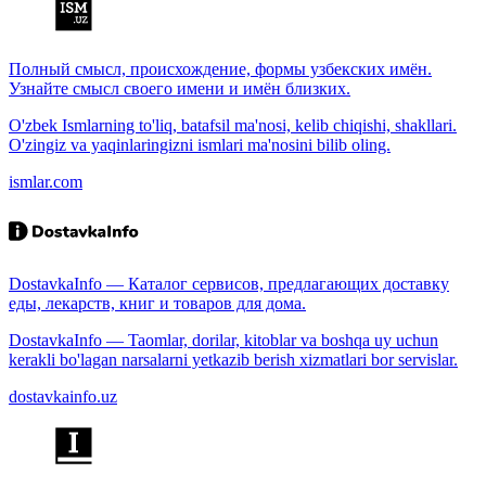
Полный смысл, происхождение, формы узбекских имён.
Узнайте смысл своего имени и имён близких.
O'zbek Ismlarning to'liq, batafsil ma'nosi, kelib chiqishi, shakllari.
O'zingiz va yaqinlaringizni ismlari ma'nosini bilib oling.
ismlar.com
DostavkaInfo — Каталог сервисов, предлагающих доставку
еды, лекарств, книг и товаров для дома.
DostavkaInfo — Taomlar, dorilar, kitoblar va boshqa uy uchun
kerakli bo'lagan narsalarni yetkazib berish xizmatlari bor servislar.
dostavkainfo.uz