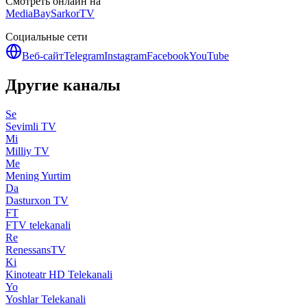
Смотреть онлайн на
MediaBay
SarkorTV
Социальные сети
Веб-сайт
Telegram
Instagram
Facebook
YouTube
Другие каналы
Se
Sevimli TV
Mi
Milliy TV
Me
Mening Yurtim
Da
Dasturxon TV
FT
FTV telekanali
Re
RenessansTV
Ki
Kinoteatr HD Telekanali
Yo
Yoshlar Telekanali