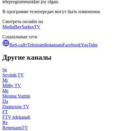
teleprogrammasidan joy olgan.
В программе телепередач могут быть изменения.
Смотреть онлайн на
MediaBay
SarkorTV
Социальные сети
Веб-сайт
Telegram
Instagram
Facebook
YouTube
Другие каналы
Se
Sevimli TV
Mi
Milliy TV
Me
Mening Yurtim
Da
Dasturxon TV
FT
FTV telekanali
Re
RenessansTV