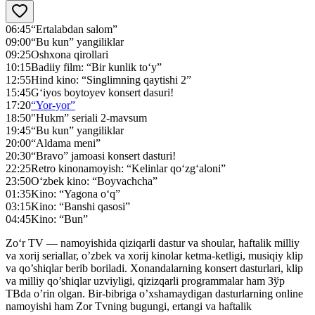
06:45
“Ertalabdan salom”
09:00
“Bu kun” yangiliklar
09:25
Oshxona qirollari
10:15
Badiiy film: “Bir kunlik to‘y”
12:55
Hind kino: “Singlimning qaytishi 2”
15:45
G‘iyos boytoyev konsert dasuri!
17:20
“Yor-yor”
18:50
"Нukm” seriali 2-mavsum
19:45
“Bu kun” yangiliklar
20:00
“Aldama meni”
20:30
“Bravo” jamoasi konsert dasturi!
22:25
Retro kinonamoyish: “Kelinlar qo‘zg‘aloni”
23:50
O‘zbek kino: “Boyvachcha”
01:35
Kino: “Yagona o‘q”
03:15
Kino: “Banshi qasosi”
04:45
Kino: “Bun”
Zo‘r TV — namoyishida qiziqarli dastur va shoular, haftalik milliy
va xorij seriallar, o’zbek va xorij kinolar ketma-ketligi, musiqiy klip
va qo’shiqlar berib boriladi. Xonandalarning konsert dasturlari, klip
va milliy qo’shiqlar uzviyligi, qizizqarli programmalar ham Зўр
ТВda o’rin olgan. Bir-bibriga o’xshamaydigan dasturlarning online
namoyishi ham Zor Tvning bugungi, ertangi va haftalik