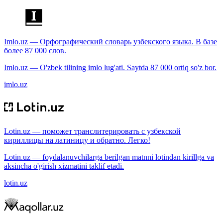
Imlo.uz — Орфографический словарь узбекского языка. В базе
более 87 000 слов.
Imlo.uz — O'zbek tilining imlo lug'ati. Saytda 87 000 ortiq so'z bor.
imlo.uz
Lotin.uz — поможет транслитерировать с узбекской
кириллицы на латиницу и обратно. Легко!
Lotin.uz — foydalanuvchilarga berilgan matnni lotindan kirillga va
aksincha o'girish xizmatini taklif etadi.
lotin.uz