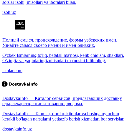
so'zlar izohi, misollari va iboralari bilan.
izoh.uz
Полный смысл, происхождение, формы узбекских имён.
Узнайте смысл своего имени и имён близких.
O'zbek Ismlarning to'liq, batafsil ma'nosi, kelib chiqishi, shakllari.
O'zingiz va yaqinlaringizni ismlari ma'nosini bilib oling.
ismlar.com
DostavkaInfo — Каталог сервисов, предлагающих доставку
еды, лекарств, книг и товаров для дома.
DostavkaInfo — Taomlar, dorilar, kitoblar va boshqa uy uchun
kerakli bo'lagan narsalarni yetkazib berish xizmatlari bor servislar.
dostavkainfo.uz