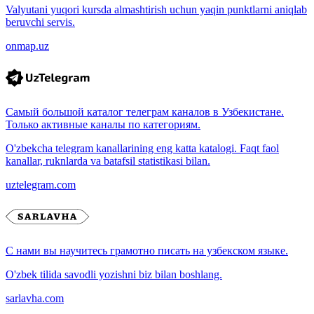
Valyutani yuqori kursda almashtirish uchun yaqin punktlarni aniqlab
beruvchi servis.
onmap.uz
Самый большой каталог телеграм каналов в Узбекистане.
Только активные каналы по категориям.
O'zbekcha telegram kanallarining eng katta katalogi. Faqt faol
kanallar, ruknlarda va batafsil statistikasi bilan.
uztelegram.com
С нами вы научитесь грамотно писать на узбекском языке.
O'zbek tilida savodli yozishni biz bilan boshlang.
sarlavha.com