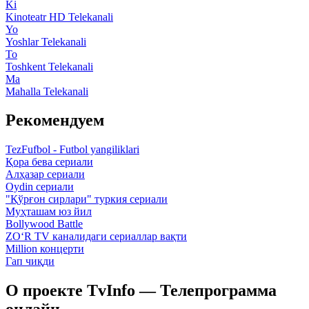
Ki
Kinoteatr HD Telekanali
Yo
Yoshlar Telekanali
To
Toshkent Telekanali
Ma
Mahalla Telekanali
Рекомендуем
TezFufbol - Futbol yangiliklari
Қора бева сериали
Алҳазар сериали
Oydin сериали
"Қўрғон сирлари" туркия сериали
Муҳташам юз йил
Bollywood Battle
ZO‘R TV каналидаги сериаллар вақти
Million концерти
Гап чиқди
О проекте TvInfo — Телепрограмма