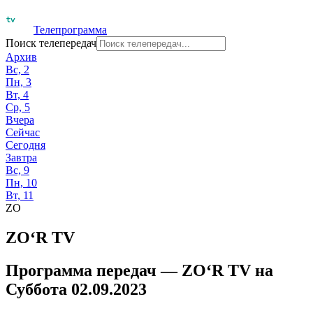
Телепрограмма
Поиск телепередач
Архив
Вс, 2
Пн, 3
Вт, 4
Ср, 5
Вчера
Сейчас
Сегодня
Завтра
Вс, 9
Пн, 10
Вт, 11
ZO
ZO‘R TV
Программа передач —
ZO‘R TV
на
Суббота 02.09.2023