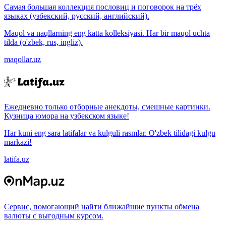
Самая большая коллекция пословиц и поговорок на трёх
языках (узбекский, русский, английский).
Maqol va naqllarning eng katta kolleksiyasi. Har bir maqol uchta
tilda (o'zbek, rus, ingliz).
maqollar.uz
Ежедневно только отборные анекдоты, смешные картинки.
Кузница юмора на узбекском языке!
Har kuni eng sara latifalar va kulguli rasmlar. O'zbek tilidagi kulgu
markazi!
latifa.uz
Сервис, помогающий найти ближайшие пункты обмена
валюты с выгодным курсом.