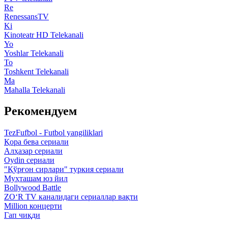
Re
RenessansTV
Ki
Kinoteatr HD Telekanali
Yo
Yoshlar Telekanali
To
Toshkent Telekanali
Ma
Mahalla Telekanali
Рекомендуем
TezFufbol - Futbol yangiliklari
Қора бева сериали
Алҳазар сериали
Oydin сериали
"Қўрғон сирлари" туркия сериали
Муҳташам юз йил
Bollywood Battle
ZO‘R TV каналидаги сериаллар вақти
Million концерти
Гап чиқди