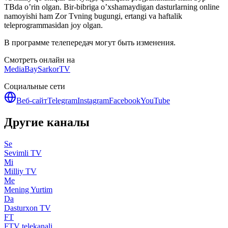
ТВda o’rin olgan. Bir-bibriga o’xshamaydigan dasturlarning online
namoyishi ham Zor Tvning bugungi, ertangi va haftalik
teleprogrammasidan joy olgan.
В программе телепередач могут быть изменения.
Смотреть онлайн на
MediaBay
SarkorTV
Социальные сети
Веб-сайт
Telegram
Instagram
Facebook
YouTube
Другие каналы
Se
Sevimli TV
Mi
Milliy TV
Me
Mening Yurtim
Da
Dasturxon TV
FT
FTV telekanali