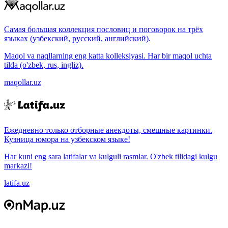
Самая большая коллекция пословиц и поговорок на трёх
языках (узбекский, русский, английский).
Maqol va naqllarning eng katta kolleksiyasi. Har bir maqol uchta
tilda (o'zbek, rus, ingliz).
maqollar.uz
Ежедневно только отборные анекдоты, смешные картинки.
Кузница юмора на узбекском языке!
Har kuni eng sara latifalar va kulguli rasmlar. O'zbek tilidagi kulgu
markazi!
latifa.uz