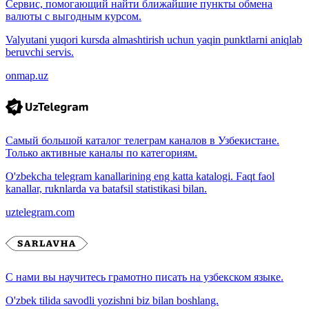
Сервис, помогающий найти ближайшие пункты обмена
валюты с выгодным курсом.
Valyutani yuqori kursda almashtirish uchun yaqin punktlarni aniqlab
beruvchi servis.
onmap.uz
Самый большой каталог телеграм каналов в Узбекистане.
Только активные каналы по категориям.
O'zbekcha telegram kanallarining eng katta katalogi. Faqt faol
kanallar, ruknlarda va batafsil statistikasi bilan.
uztelegram.com
С нами вы научитесь грамотно писать на узбекском языке.
O'zbek tilida savodli yozishni biz bilan boshlang.