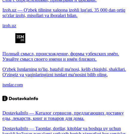
Izoh.uz — O'zbek tilining xalqona izohli lug'ati. 35 000 dan ortiq
so'zlar izohi, misollari va iboralari bilan.
izoh.uz
Полный смысл, происхождение, формы узбекских имён.
Узнайте смысл своего имени и имён близких.
O'zbek Ismlarning to'liq, batafsil ma'nosi, kelib chiqishi, shakllari.
O'zingiz va yaqinlaringizni ismlari ma'nosini bilib oling.
ismlar.com
DostavkaInfo — Каталог сервисов, предлагающих доставку
еды, лекарств, книг и товаров для дома.
DostavkaInfo — Taomlar, dorilar, kitoblar va boshqa uy uchun
kerakli bo'lagan narsalarni yetkazib berish xizmatlari bor servislar.