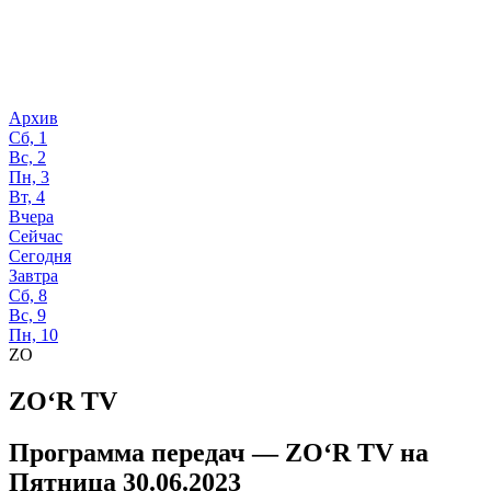
Архив
Сб, 1
Вс, 2
Пн, 3
Вт, 4
Вчера
Сейчас
Сегодня
Завтра
Сб, 8
Вс, 9
Пн, 10
ZO
ZO‘R TV
Программа передач —
ZO‘R TV
на
Пятница 30.06.2023