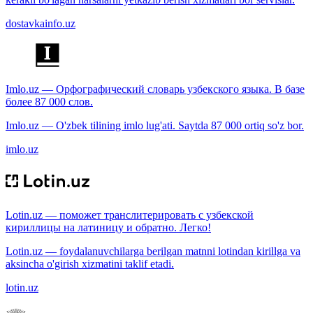
dostavkainfo.uz
Imlo.uz — Орфографический словарь узбекского языка. В базе
более 87 000 слов.
Imlo.uz — O'zbek tilining imlo lug'ati. Saytda 87 000 ortiq so'z bor.
imlo.uz
Lotin.uz — поможет транслитерировать с узбекской
кириллицы на латиницу и обратно. Легко!
Lotin.uz — foydalanuvchilarga berilgan matnni lotindan kirillga va
aksincha o'girish xizmatini taklif etadi.
lotin.uz