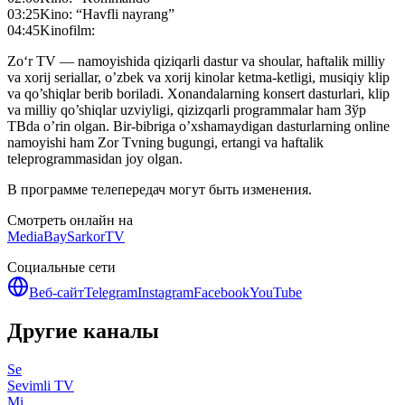
03:25
Kino: “Havfli nayrang”
04:45
Kinofilm:
Zo‘r TV — namoyishida qiziqarli dastur va shoular, haftalik milliy
va xorij seriallar, o’zbek va xorij kinolar ketma-ketligi, musiqiy klip
va qo’shiqlar berib boriladi. Xonandalarning konsert dasturlari, klip
va milliy qo’shiqlar uzviyligi, qizizqarli programmalar ham Зўр
ТВda o’rin olgan. Bir-bibriga o’xshamaydigan dasturlarning online
namoyishi ham Zor Tvning bugungi, ertangi va haftalik
teleprogrammasidan joy olgan.
В программе телепередач могут быть изменения.
Смотреть онлайн на
MediaBay
SarkorTV
Социальные сети
Веб-сайт
Telegram
Instagram
Facebook
YouTube
Другие каналы
Se
Sevimli TV
Mi