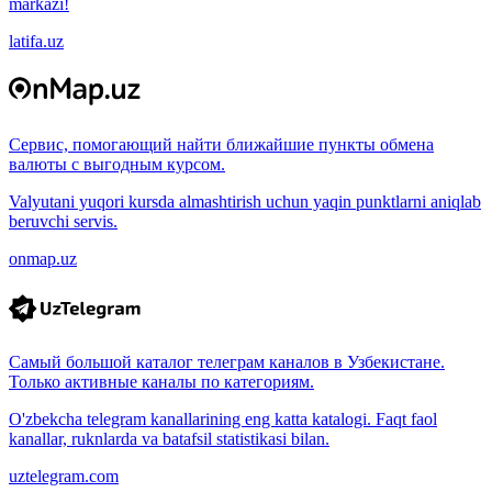
markazi!
latifa.uz
Сервис, помогающий найти ближайшие пункты обмена
валюты с выгодным курсом.
Valyutani yuqori kursda almashtirish uchun yaqin punktlarni aniqlab
beruvchi servis.
onmap.uz
Самый большой каталог телеграм каналов в Узбекистане.
Только активные каналы по категориям.
O'zbekcha telegram kanallarining eng katta katalogi. Faqt faol
kanallar, ruknlarda va batafsil statistikasi bilan.
uztelegram.com