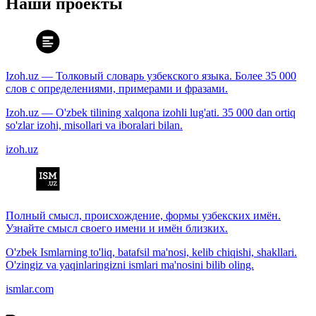
Наши проекты
Izoh.uz — Толковый словарь узбекского языка. Более 35 000
слов с определениями, примерами и фразами.
Izoh.uz — O'zbek tilining xalqona izohli lug'ati. 35 000 dan ortiq
so'zlar izohi, misollari va iboralari bilan.
izoh.uz
Полный смысл, происхождение, формы узбекских имён.
Узнайте смысл своего имени и имён близких.
O'zbek Ismlarning to'liq, batafsil ma'nosi, kelib chiqishi, shakllari.
O'zingiz va yaqinlaringizni ismlari ma'nosini bilib oling.
ismlar.com