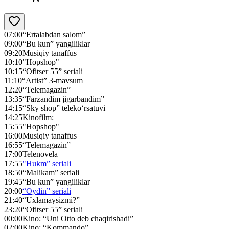
07:00
“Ertalabdan salom”
09:00
“Bu kun” yangiliklar
09:20
Musiqiy tanaffus
10:10
"Hopshop"
10:15
“Ofitser 55” seriali
11:10
“Artist” 3-mavsum
12:20
“Telemagazin”
13:35
“Farzandim jigarbandim”
14:15
“Sky shop” teleko‘rsatuvi
14:25
Kinofilm:
15:55
"Hopshop"
16:00
Musiqiy tanaffus
16:55
“Telemagazin”
17:00
Telenovela
17:55
"Hukm” seriali
18:50
“Malikam” seriali
19:45
“Bu kun” yangiliklar
20:00
“Oydin” seriali
21:40
“Uxlamaysizmi?”
23:20
“Ofitser 55” seriali
00:00
Kino: “Uni Otto deb chaqirishadi”
02:00
Kino: “Kommando”