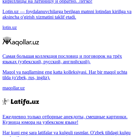
кириллицы на латиницу и обратно. Легко!
Lotin.uz — foydalanuvchilarga berilgan matnni lotindan kirillga va
aksincha o'girish xizmatini taklif etadi.
lotin.uz
Самая большая коллекция пословиц и поговорок на трёх
языках (узбекский, русский, английский).
Maqol va naqllarning eng katta kolleksiyasi. Har bir maqol uchta
tilda (o'zbek, rus, ingliz).
maqollar.uz
Ежедневно только отборные анекдоты, смешные картинки.
Кузница юмора на узбекском языке!
Har kuni eng sara latifalar va kulguli rasmlar. O'zbek tilidagi kulgu