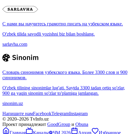
С нами вы научитесь грамотно писать на узбекском языке.
O'zbek tilida savodli yozishni biz bilan boshlang.
sarlavha.com
Словарь синонимов узбекского языка. Более 3300 слов и 900
синонимов.
O'zbek tilining sinonimlar lug'ati. Saytda 3300 tadan ortiq so'zlar,
900 ga yaqin sinonim so'zlar to'plamiga jamlangan.
sinonim.uz
Напишите нам
Facebook
Telegram
Instagram
© 2020–
2026
TvInfo.uz
Проект принадлежит
GoodGroup
и
Obuna
Главная
Каналы
⚽
ЧМ 2026
Архив
Избранное