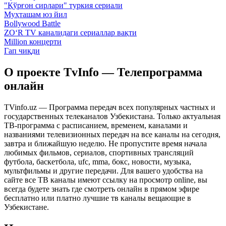
"Қўрғон сирлари" туркия сериали
Муҳташам юз йил
Bollywood Battle
ZO‘R TV каналидаги сериаллар вақти
Million концерти
Гап чиқди
О проекте TvInfo — Телепрограмма
онлайн
TVinfo.uz — Программа передач всех популярных частных и
государственных телеканалов Узбекистана. Только актуальная
ТВ-программа с расписанием, временем, каналами и
названиями телевизионных передач на все каналы на сегодня,
завтра и ближайшую неделю. Не пропустите время начала
любимых фильмов, сериалов, спортивных трансляций
футбола, баскетбола, ufc, mma, бокс, новости, музыка,
мультфильмы и другие передачи. Для вашего удобства на
сайте все ТВ каналы имеют ссылку на просмотр online, вы
всегда будете знать где смотреть онлайн в прямом эфире
бесплатно или платно лучшие тв каналы вещающие в
Узбекистане.