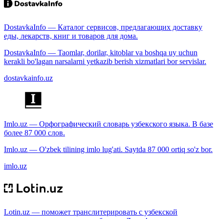
DostavkaInfo — Каталог сервисов, предлагающих доставку
еды, лекарств, книг и товаров для дома.
DostavkaInfo — Taomlar, dorilar, kitoblar va boshqa uy uchun
kerakli bo'lagan narsalarni yetkazib berish xizmatlari bor servislar.
dostavkainfo.uz
Imlo.uz — Орфографический словарь узбекского языка. В базе
более 87 000 слов.
Imlo.uz — O'zbek tilining imlo lug'ati. Saytda 87 000 ortiq so'z bor.
imlo.uz
Lotin.uz — поможет транслитерировать с узбекской