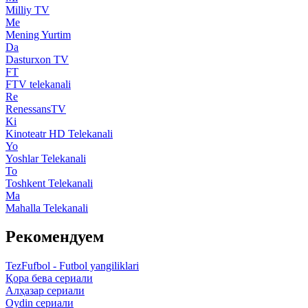
Milliy TV
Me
Mening Yurtim
Da
Dasturxon TV
FT
FTV telekanali
Re
RenessansTV
Ki
Kinoteatr HD Telekanali
Yo
Yoshlar Telekanali
To
Toshkent Telekanali
Ma
Mahalla Telekanali
Рекомендуем
TezFufbol - Futbol yangiliklari
Қора бева сериали
Алҳазар сериали
Oydin сериали