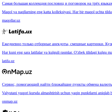
Самая большая коллекция пословиц и поговорок на трёх языках
Maqol va naqllarning eng katta kolleksiyasi. Har bir maqol uchta tilda (
maqollar.uz
Ежедневно только отборные анекдоты, смешные картинки. Куз
Har kuni eng sara latifalar va kulguli rasmlar. O'zbek tilidagi kulgu m
latifa.uz
Сервис, помогающий найти ближайшие пункты обмена валюты
Valyutani yuqori kursda almashtirish uchun yaqin punktlarni aniqlab b
onmap.uz