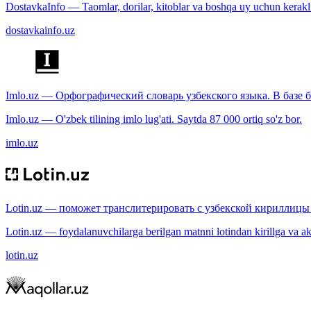
DostavkaInfo — Taomlar, dorilar, kitoblar va boshqa uy uchun kerakli b
dostavkainfo.uz
Imlo.uz — Орфографический словарь узбекского языка. В базе б
Imlo.uz — O'zbek tilining imlo lug'ati. Saytda 87 000 ortiq so'z bor.
imlo.uz
Lotin.uz — поможет транслитерировать с узбекской кириллицы 
Lotin.uz — foydalanuvchilarga berilgan matnni lotindan kirillga va aksi
lotin.uz