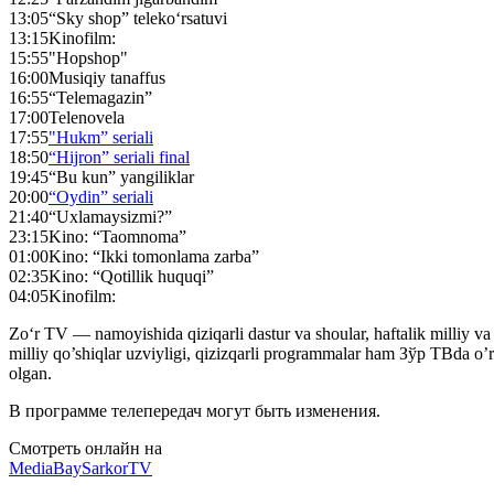
13:05
“Sky shop” teleko‘rsatuvi
13:15
Kinofilm:
15:55
"Hopshop"
16:00
Musiqiy tanaffus
16:55
“Telemagazin”
17:00
Telenovela
17:55
"Hukm” seriali
18:50
“Hijron” seriali final
19:45
“Bu kun” yangiliklar
20:00
“Oydin” seriali
21:40
“Uxlamaysizmi?”
23:15
Kino: “Taomnoma”
01:00
Kino: “Ikki tomonlama zarba”
02:35
Kino: “Qotillik huquqi”
04:05
Kinofilm:
Zo‘r TV — namoyishida qiziqarli dastur va shoular, haftalik milliy va x
milliy qo’shiqlar uzviyligi, qizizqarli programmalar ham Зўр ТВda o
olgan.
В программе телепередач могут быть изменения.
Смотреть онлайн на
MediaBay
SarkorTV