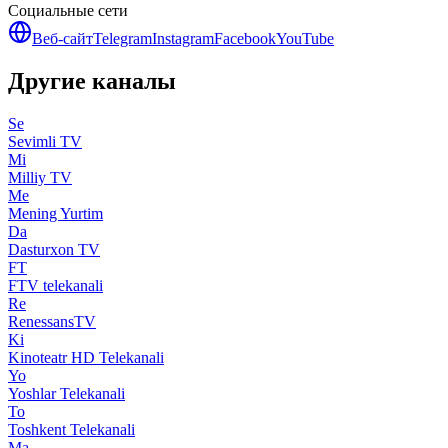
Социальные сети
Веб-сайт
Telegram
Instagram
Facebook
YouTube
Другие каналы
Se
Sevimli TV
Mi
Milliy TV
Me
Mening Yurtim
Da
Dasturxon TV
FT
FTV telekanali
Re
RenessansTV
Ki
Kinoteatr HD Telekanali
Yo
Yoshlar Telekanali
To
Toshkent Telekanali
Ma