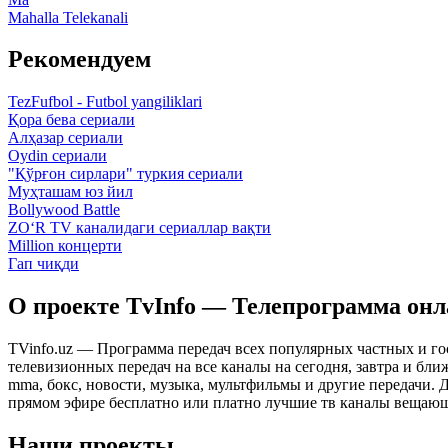
Mahalla Telekanali
Рекомендуем
TezFufbol - Futbol yangiliklari
Қора бева сериали
Алҳазар сериали
Oydin сериали
"Қўрғон сирлари" туркия сериали
Муҳташам юз йил
Bollywood Battle
ZO‘R TV каналидаги сериаллар вақти
Million концерти
Гап чиқди
О проекте TvInfo — Телепрограмма он
TVinfo.uz — Программа передач всех популярных частных и го
телевизионных передач на все каналы на сегодня, завтра и бл
mma, бокс, новости, музыка, мультфильмы и другие передачи. Дл
прямом эфире бесплатно или платно лучшие тв каналы вещающ
Наши проекты