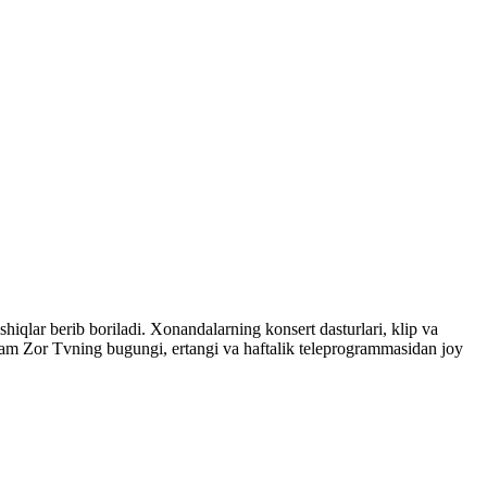
shiqlar berib boriladi. Xonandalarning konsert dasturlari, klip va
ham Zor Tvning bugungi, ertangi va haftalik teleprogrammasidan joy