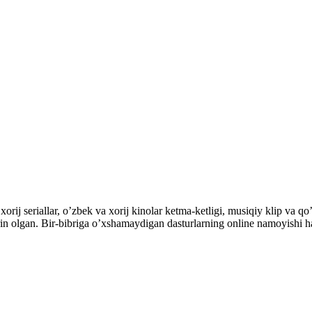
orij seriallar, o’zbek va xorij kinolar ketma-ketligi, musiqiy klip va qo’
’rin olgan. Bir-bibriga o’xshamaydigan dasturlarning online namoyishi 