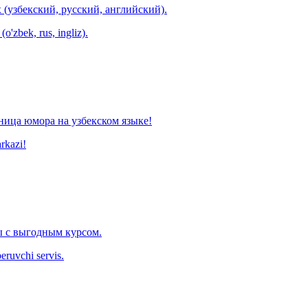
 (узбекский, русский, английский).
o'zbek, rus, ingliz).
ница юмора на узбекском языке!
arkazi!
 с выгодным курсом.
eruvchi servis.