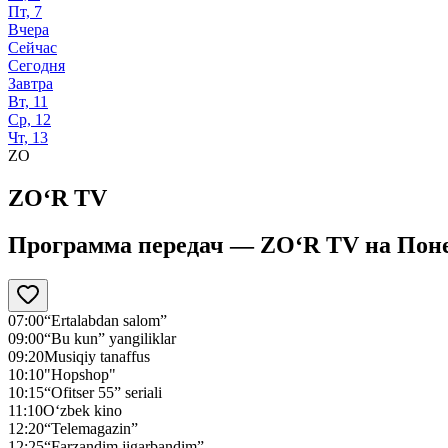
Пт, 7
Вчера
Сейчас
Сегодня
Завтра
Вт, 11
Ср, 12
Чт, 13
ZO
ZO‘R TV
Программа передач —
ZO‘R TV
на
Поне
07:00
“Ertalabdan salom”
09:00
“Bu kun” yangiliklar
09:20
Musiqiy tanaffus
10:10
"Hopshop"
10:15
“Ofitser 55” seriali
11:10
O‘zbek kino
12:20
“Telemagazin”
12:25
“Farzandim jigarbandim”