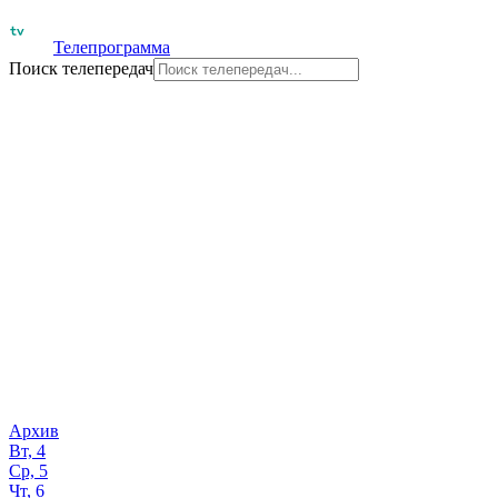
Телепрограмма
Поиск телепередач
Архив
Вт, 4
Ср, 5
Чт, 6