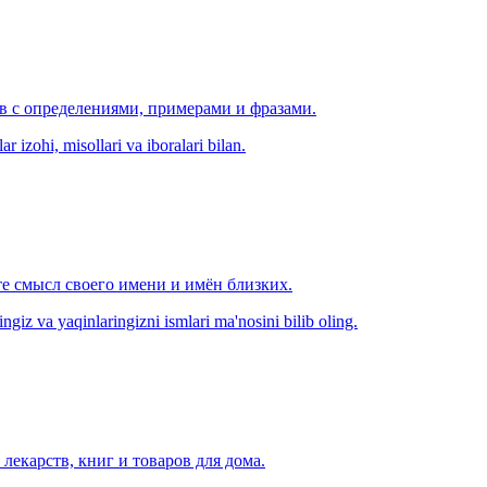
ов с определениями, примерами и фразами.
r izohi, misollari va iboralari bilan.
е смысл своего имени и имён близких.
zingiz va yaqinlaringizni ismlari ma'nosini bilib oling.
лекарств, книг и товаров для дома.