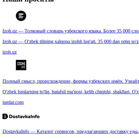
Izoh.uz — Толковый словарь узбекского языка. Более 35 000 сл
Izoh.uz — O'zbek tilining xalqona izohli lug'ati. 35 000 dan ortiq so'zla
izoh.uz
Полный смысл, происхождение, формы узбекских имён. Узнайт
O'zbek Ismlarning to'liq, batafsil ma'nosi, kelib chiqishi, shakllari. O'
ismlar.com
DostavkaInfo — Каталог сервисов, предлагающих доставку еды, 