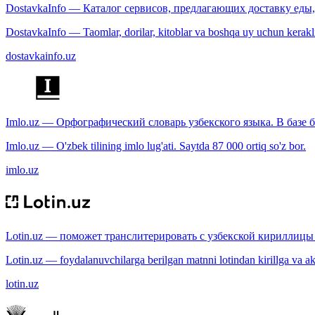
DostavkaInfo — Каталог сервисов, предлагающих доставку еды, 
DostavkaInfo — Taomlar, dorilar, kitoblar va boshqa uy uchun kerakli b
dostavkainfo.uz
Imlo.uz — Орфографический словарь узбекского языка. В базе б
Imlo.uz — O'zbek tilining imlo lug'ati. Saytda 87 000 ortiq so'z bor.
imlo.uz
Lotin.uz — поможет транслитерировать с узбекской кириллицы 
Lotin.uz — foydalanuvchilarga berilgan matnni lotindan kirillga va aksi
lotin.uz