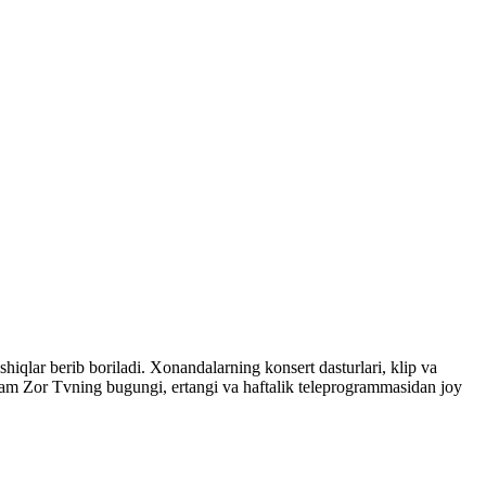
shiqlar berib boriladi. Xonandalarning konsert dasturlari, klip va
ham Zor Tvning bugungi, ertangi va haftalik teleprogrammasidan joy