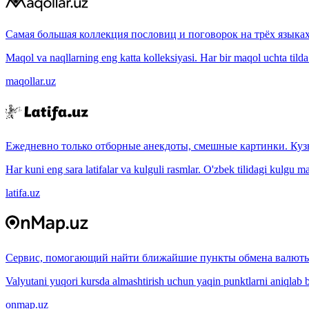
Самая большая коллекция пословиц и поговорок на трёх языках
Maqol va naqllarning eng katta kolleksiyasi. Har bir maqol uchta tilda (
maqollar.uz
Ежедневно только отборные анекдоты, смешные картинки. Куз
Har kuni eng sara latifalar va kulguli rasmlar. O'zbek tilidagi kulgu m
latifa.uz
Сервис, помогающий найти ближайшие пункты обмена валюты
Valyutani yuqori kursda almashtirish uchun yaqin punktlarni aniqlab b
onmap.uz