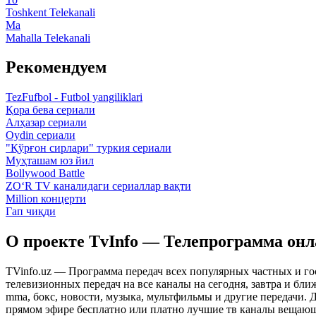
Toshkent Telekanali
Ma
Mahalla Telekanali
Рекомендуем
TezFufbol - Futbol yangiliklari
Қора бева сериали
Алҳазар сериали
Oydin сериали
"Қўрғон сирлари" туркия сериали
Муҳташам юз йил
Bollywood Battle
ZO‘R TV каналидаги сериаллар вақти
Million концерти
Гап чиқди
О проекте TvInfo — Телепрограмма он
TVinfo.uz — Программа передач всех популярных частных и го
телевизионных передач на все каналы на сегодня, завтра и бл
mma, бокс, новости, музыка, мультфильмы и другие передачи. Дл
прямом эфире бесплатно или платно лучшие тв каналы вещающ