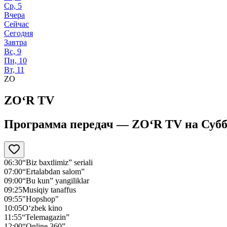
Ср, 5
Вчера
Сейчас
Сегодня
Завтра
Вс, 9
Пн, 10
Вт, 11
ZO
ZO‘R TV
Программа передач —
ZO‘R TV
на
Субб
06:30
“Biz baxtlimiz” seriali
07:00
“Ertalabdan salom”
09:00
“Bu kun” yangiliklar
09:25
Musiqiy tanaffus
09:55
"Hopshop"
10:05
O‘zbek kino
11:55
“Telemagazin”
12:00
“Online 360”