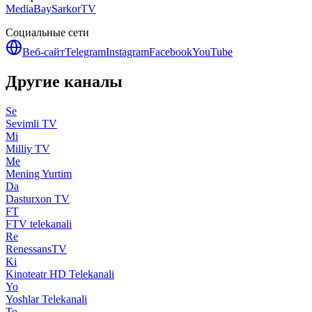
MediaBay
SarkorTV
Социальные сети
Веб-сайт
Telegram
Instagram
Facebook
YouTube
Другие каналы
Se
Sevimli TV
Mi
Milliy TV
Me
Mening Yurtim
Da
Dasturxon TV
FT
FTV telekanali
Re
RenessansTV
Ki
Kinoteatr HD Telekanali
Yo
Yoshlar Telekanali
To