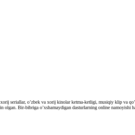
orij seriallar, o’zbek va xorij kinolar ketma-ketligi, musiqiy klip va qo’
’rin olgan. Bir-bibriga o’xshamaydigan dasturlarning online namoyishi 