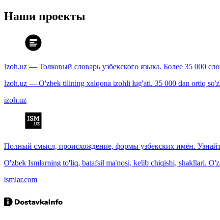
Наши проекты
Izoh.uz — Толковый словарь узбекского языка. Более 35 000 сл
Izoh.uz — O'zbek tilining xalqona izohli lug'ati. 35 000 dan ortiq so'zla
izoh.uz
Полный смысл, происхождение, формы узбекских имён. Узнайт
O'zbek Ismlarning to'liq, batafsil ma'nosi, kelib chiqishi, shakllari. O'
ismlar.com