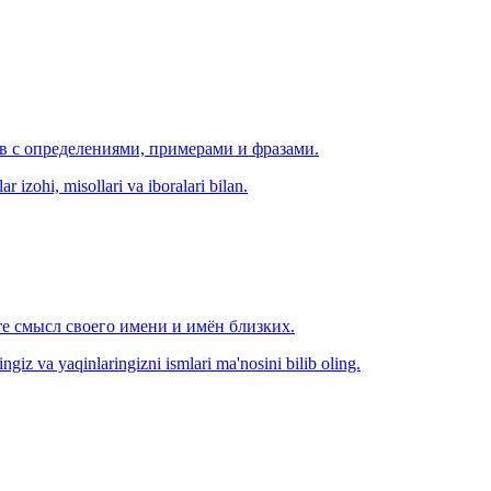
ов с определениями, примерами и фразами.
r izohi, misollari va iboralari bilan.
е смысл своего имени и имён близких.
zingiz va yaqinlaringizni ismlari ma'nosini bilib oling.