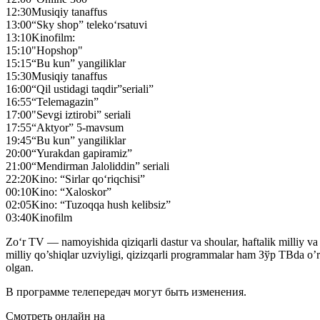
12:30
Musiqiy tanaffus
13:00
“Sky shop” teleko‘rsatuvi
13:10
Kinofilm:
15:10
"Hopshop"
15:15
“Bu kun” yangiliklar
15:30
Musiqiy tanaffus
16:00
“Qil ustidagi taqdir”seriali”
16:55
“Telemagazin”
17:00
"Sevgi iztirobi” seriali
17:55
“Aktyor” 5-mavsum
19:45
“Bu kun” yangiliklar
20:00
“Yurakdan gapiramiz”
21:00
“Mendirman Jaloliddin” seriali
22:20
Kino: “Sirlar qo‘riqchisi”
00:10
Kino: “Xaloskor”
02:05
Kino: “Tuzoqqa hush kelibsiz”
03:40
Kinofilm
Zo‘r TV — namoyishida qiziqarli dastur va shoular, haftalik milliy va x
milliy qo’shiqlar uzviyligi, qizizqarli programmalar ham Зўр ТВda o
olgan.
В программе телепередач могут быть изменения.
Смотреть онлайн на