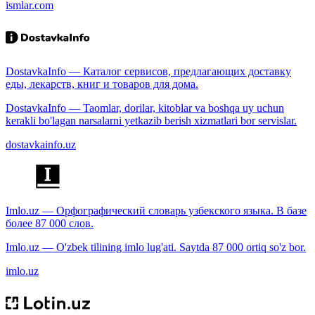
ismlar.com
DostavkaInfo — Каталог сервисов, предлагающих доставку
еды, лекарств, книг и товаров для дома.
DostavkaInfo — Taomlar, dorilar, kitoblar va boshqa uy uchun
kerakli bo'lagan narsalarni yetkazib berish xizmatlari bor servislar.
dostavkainfo.uz
Imlo.uz — Орфографический словарь узбекского языка. В базе
более 87 000 слов.
Imlo.uz — O'zbek tilining imlo lug'ati. Saytda 87 000 ortiq so'z bor.
imlo.uz