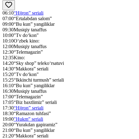
06:10
“Hijron” seriali
07:00
“Ertalabdan salom”
09:00
“Bu kun” yangiliklar
09:30
Musiqiy tanaffus
10:00
"Tv do‘kon"
10:10
O‘zbek kino:
12:00
Musiqiy tanaffus
12:30
“Telemagazin”
12:35
Kino:
14:20
“Sky shop” teleko‘rsatuvi
14:30
“Makkora” seriali
15:20
"Tv do‘kon"
15:25
“Ikkinchi turmush” seriali
16:10
“Bu kun” yangiliklar
16:30
Musiqiy tanaffus
17:00
“Telemagazin”
17:05
“Biz baxtlimiz” seriali
17:30
“Hijron” seriali
18:30
“Ramazon tuhfasi”
19:00
"Hukm” seriali
20:00
“Yurakdan gapiramiz”
21:00
“Bu kun” yangiliklar
21:20
“Makkora” seriali