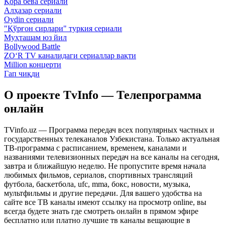
Қора бева сериали
Алҳазар сериали
Oydin сериали
"Қўрғон сирлари" туркия сериали
Муҳташам юз йил
Bollywood Battle
ZO‘R TV каналидаги сериаллар вақти
Million концерти
Гап чиқди
О проекте TvInfo — Телепрограмма
онлайн
TVinfo.uz — Программа передач всех популярных частных и
государственных телеканалов Узбекистана. Только актуальная
ТВ-программа с расписанием, временем, каналами и
названиями телевизионных передач на все каналы на сегодня,
завтра и ближайшую неделю. Не пропустите время начала
любимых фильмов, сериалов, спортивных трансляций
футбола, баскетбола, ufc, mma, бокс, новости, музыка,
мультфильмы и другие передачи. Для вашего удобства на
сайте все ТВ каналы имеют ссылку на просмотр online, вы
всегда будете знать где смотреть онлайн в прямом эфире
бесплатно или платно лучшие тв каналы вещающие в