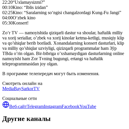
22:20
“Uxlamaysizmi?”
00:10
Кino: “Iblis izidan”
02:25
Кino: “Saralarning so‘ngisi changalzordagi Kung-Fu Jangi”
04:00
O‘zbek kino
05:30
Konsert!
Zo‘r TV — namoyishida qiziqarli dastur va shoular, haftalik milliy
va xorij seriallar, o’zbek va xorij kinolar ketma-ketligi, musiqiy klip
va qo’shiqlar berib boriladi. Xonandalarning konsert dasturlari, klip
va milliy qo’shiqlar uzviyligi, qizizqarli programmalar ham Зўр
ТВda o’rin olgan. Bir-bibriga o’xshamaydigan dasturlarning online
namoyishi ham Zor Tvning bugungi, ertangi va haftalik
teleprogrammasidan joy olgan.
В программе телепередач могут быть изменения.
Смотреть онлайн на
MediaBay
SarkorTV
Социальные сети
Веб-сайт
Telegram
Instagram
Facebook
YouTube
Другие каналы