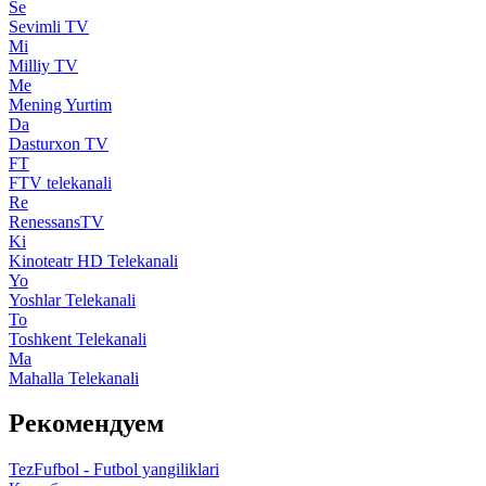
Se
Sevimli TV
Mi
Milliy TV
Me
Mening Yurtim
Da
Dasturxon TV
FT
FTV telekanali
Re
RenessansTV
Ki
Kinoteatr HD Telekanali
Yo
Yoshlar Telekanali
To
Toshkent Telekanali
Ma
Mahalla Telekanali
Рекомендуем
TezFufbol - Futbol yangiliklari