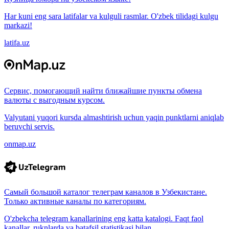
Har kuni eng sara latifalar va kulguli rasmlar. O'zbek tilidagi kulgu
markazi!
latifa.uz
Сервис, помогающий найти ближайшие пункты обмена
валюты с выгодным курсом.
Valyutani yuqori kursda almashtirish uchun yaqin punktlarni aniqlab
beruvchi servis.
onmap.uz
Самый большой каталог телеграм каналов в Узбекистане.
Только активные каналы по категориям.
O'zbekcha telegram kanallarining eng katta katalogi. Faqt faol
kanallar, ruknlarda va batafsil statistikasi bilan.