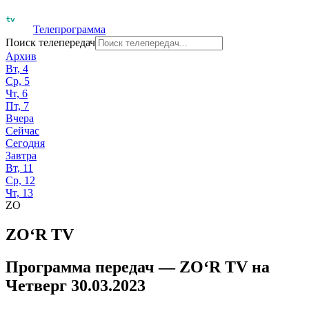
Телепрограмма
Поиск телепередач
Архив
Вт, 4
Ср, 5
Чт, 6
Пт, 7
Вчера
Сейчас
Сегодня
Завтра
Вт, 11
Ср, 12
Чт, 13
ZO
ZO‘R TV
Программа передач —
ZO‘R TV
на
Четверг 30.03.2023