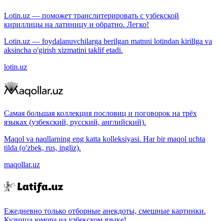
Lotin.uz — поможет транслитерировать с узбекской
кириллицы на латиницу и обратно. Легко!
Lotin.uz — foydalanuvchilarga berilgan matnni lotindan kirillga va
aksincha o'girish xizmatini taklif etadi.
lotin.uz
Самая большая коллекция пословиц и поговорок на трёх
языках (узбекский, русский, английский).
Maqol va naqllarning eng katta kolleksiyasi. Har bir maqol uchta
tilda (o'zbek, rus, ingliz).
maqollar.uz
Ежедневно только отборные анекдоты, смешные картинки.
Кузница юмора на узбекском языке!