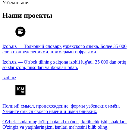
Узбекистане.
Наши проекты
Izoh.uz — Толковый словарь узбекского языка. Более 35 000
слов с определениями, примерами и фразами.
Izoh.uz — O'zbek tilining xalqona izohli lug'ati. 35 000 dan ortiq
so'zlar izohi, misollari va iboralari bilan.
izoh.uz
Полный смысл, происхождение, формы узбекских имён.
Узнайте смысл своего имени и имён близких.
O'zbek Ismlarning to'liq, batafsil ma'nosi, kelib chiqishi, shakllari.
O'zingiz va yaqinlaringizni ismlari ma'nosini bilib oling.