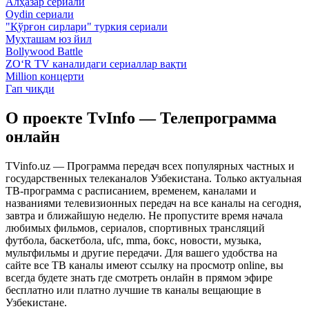
Алҳазар сериали
Oydin сериали
"Қўрғон сирлари" туркия сериали
Муҳташам юз йил
Bollywood Battle
ZO‘R TV каналидаги сериаллар вақти
Million концерти
Гап чиқди
О проекте TvInfo — Телепрограмма
онлайн
TVinfo.uz — Программа передач всех популярных частных и
государственных телеканалов Узбекистана. Только актуальная
ТВ-программа с расписанием, временем, каналами и
названиями телевизионных передач на все каналы на сегодня,
завтра и ближайшую неделю. Не пропустите время начала
любимых фильмов, сериалов, спортивных трансляций
футбола, баскетбола, ufc, mma, бокс, новости, музыка,
мультфильмы и другие передачи. Для вашего удобства на
сайте все ТВ каналы имеют ссылку на просмотр online, вы
всегда будете знать где смотреть онлайн в прямом эфире
бесплатно или платно лучшие тв каналы вещающие в
Узбекистане.