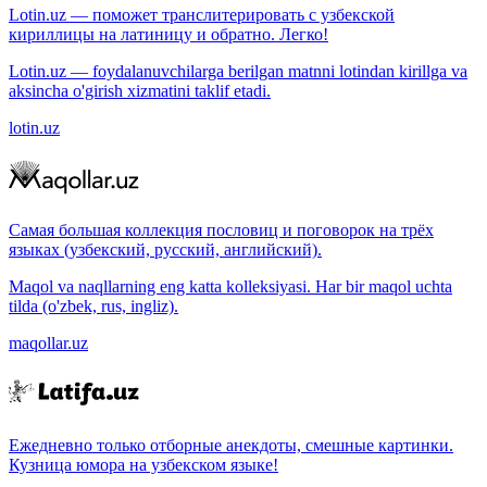
Lotin.uz — поможет транслитерировать с узбекской
кириллицы на латиницу и обратно. Легко!
Lotin.uz — foydalanuvchilarga berilgan matnni lotindan kirillga va
aksincha o'girish xizmatini taklif etadi.
lotin.uz
Самая большая коллекция пословиц и поговорок на трёх
языках (узбекский, русский, английский).
Maqol va naqllarning eng katta kolleksiyasi. Har bir maqol uchta
tilda (o'zbek, rus, ingliz).
maqollar.uz
Ежедневно только отборные анекдоты, смешные картинки.
Кузница юмора на узбекском языке!