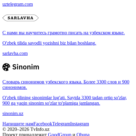
uztelegram.com
С нами вы научитесь грамотно писать на узбекском языке.
O'zbek tilida savodli yozishni biz bilan boshlang.
sarlavha.com
Словарь синонимов узбекского языка. Более 3300 слов и 900
синонимов.
O'zbek tilining sinonimlar lug'ati. Saytda 3300 tadan ortiq so'zlar,
900 ga yaqin sinonim so'zlar to'plamiga jamlangan.
sinonim.uz
Напишите нам
Facebook
Telegram
Instagram
© 2020–
2026
TvInfo.uz
Проект принадлежит
GoodGroup
и
Obuna