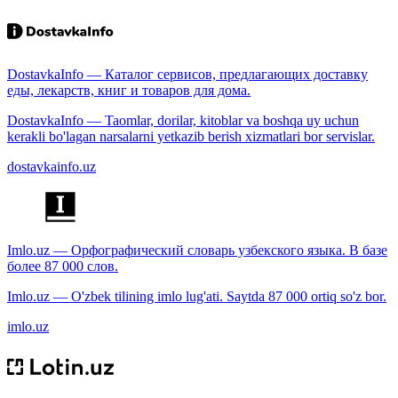
DostavkaInfo — Каталог сервисов, предлагающих доставку
еды, лекарств, книг и товаров для дома.
DostavkaInfo — Taomlar, dorilar, kitoblar va boshqa uy uchun
kerakli bo'lagan narsalarni yetkazib berish xizmatlari bor servislar.
dostavkainfo.uz
Imlo.uz — Орфографический словарь узбекского языка. В базе
более 87 000 слов.
Imlo.uz — O'zbek tilining imlo lug'ati. Saytda 87 000 ortiq so'z bor.
imlo.uz