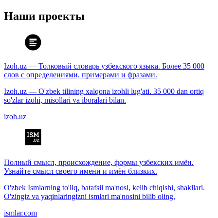
Наши проекты
Izoh.uz — Толковый словарь узбекского языка. Более 35 000
слов с определениями, примерами и фразами.
Izoh.uz — O'zbek tilining xalqona izohli lug'ati. 35 000 dan ortiq
so'zlar izohi, misollari va iboralari bilan.
izoh.uz
Полный смысл, происхождение, формы узбекских имён.
Узнайте смысл своего имени и имён близких.
O'zbek Ismlarning to'liq, batafsil ma'nosi, kelib chiqishi, shakllari.
O'zingiz va yaqinlaringizni ismlari ma'nosini bilib oling.
ismlar.com