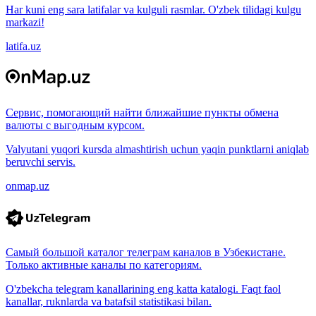
Har kuni eng sara latifalar va kulguli rasmlar. O'zbek tilidagi kulgu
markazi!
latifa.uz
Сервис, помогающий найти ближайшие пункты обмена
валюты с выгодным курсом.
Valyutani yuqori kursda almashtirish uchun yaqin punktlarni aniqlab
beruvchi servis.
onmap.uz
Самый большой каталог телеграм каналов в Узбекистане.
Только активные каналы по категориям.
O'zbekcha telegram kanallarining eng katta katalogi. Faqt faol
kanallar, ruknlarda va batafsil statistikasi bilan.