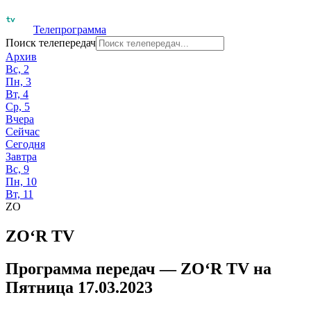
Телепрограмма
Поиск телепередач
Архив
Вс, 2
Пн, 3
Вт, 4
Ср, 5
Вчера
Сейчас
Сегодня
Завтра
Вс, 9
Пн, 10
Вт, 11
ZO
ZO‘R TV
Программа передач —
ZO‘R TV
на
Пятница 17.03.2023