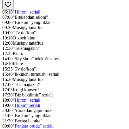
06:10
“Hijron” seriali
07:00
“Ertalabdan salom”
09:00
“Bu kun” yangiliklar
09:30
Musiqiy tanaffus
10:00
"Tv do‘kon"
10:10
O‘zbek kino:
12:00
Musiqiy tanaffus
12:30
“Telemagazin”
12:35
Kino:
14:00
“Sky shop” teleko‘rsatuvi
14:10
Kino:
15:35
"Tv do‘kon"
15:40
“Ikkinchi turmush” seriali
16:30
Musiqiy tanaffus
17:00
“Telemagazin”
17:05
Kulgi konsert!
17:30
“Biz baxtlimiz” seriali
18:00
“Hijron” seriali
19:00
"Hukm” seriali
20:00
“Yurakdan gapiramiz”
21:00
“Bu kun” yangiliklar
21:20
"Boriga baraka”
00:00
“Panjara ortida” seriali