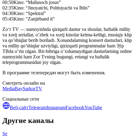
00:50
Kino: “Mallasoch josus”
02:35
Kino: “Jinoyatchi, Politsiyachi va Iblis”
04:30
Kino: “Spektral”
05:45
Kino: “Zanjirband it”
Zo‘r TV — namoyishida qiziqarli dastur va shoular, haftalik milliy
va xorij seriallar, o’zbek va xorij kinolar ketma-ketligi, musiqiy klip
va qo’shiqlar berib boriladi. Xonandalarning konsert dasturlari, klip
va milliy qo’shiqlar uzviyligi, qizizqarli programmalar ham Зўр
ТВda o’rin olgan. Bir-bibriga o’xshamaydigan dasturlarning online
namoyishi ham Zor Tvning bugungi, ertangi va haftalik
teleprogrammasidan joy olgan.
В программе телепередач могут быть изменения.
Смотреть онлайн на
MediaBay
SarkorTV
Социальные сети
Веб-сайт
Telegram
Instagram
Facebook
YouTube
Другие каналы
Se