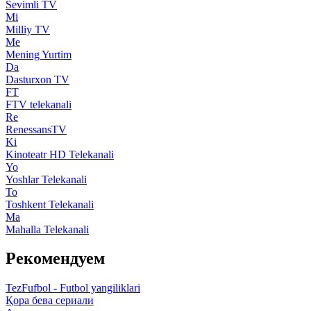
Sevimli TV
Mi
Milliy TV
Me
Mening Yurtim
Da
Dasturxon TV
FT
FTV telekanali
Re
RenessansTV
Ki
Kinoteatr HD Telekanali
Yo
Yoshlar Telekanali
To
Toshkent Telekanali
Ma
Mahalla Telekanali
Рекомендуем
TezFufbol - Futbol yangiliklari
Қора бева сериали