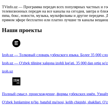
TVinfo.uz — Программа передач всех популярных частных и го
телевизионных передач на все каналы на сегодня, завтра и бл
mma, бокс, новости, музыка, мультфильмы и другие передачи. Дл
прямом эфире бесплатно или платно лучшие тв каналы вещающ
Наши проекты
Izoh.uz — Толковый словарь узбекского языка. Более 35 000 сл
Izoh.uz — O'zbek tilining xalqona izohli lug'ati. 35 000 dan ortiq so'zla
izoh.uz
Полный смысл, происхождение, формы узбекских имён. Узнайт
O'zbek Ismlarning to'liq, batafsil ma'nosi, kelib chiqishi, shakllari. O'