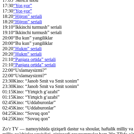
17:05
“Sketch shou”
17:30
“Yor-yor”
17:30
“Yor-yor”
18:20
“Hijron” seriali
18:20
“Hijron” seriali
19:10
“Ikkinchi turmush” seriali
19:10
“Ikkinchi turmush” seriali
20:00
“Bu kun” yangiliklar
20:00
“Bu kun” yangiliklar
20:20
"Hukm” seriali
20:20
"Hukm” seriali
21:10
“Panjara ortida” seriali
21:10
“Panjara ortida” seriali
22:00
“Uxlamaysizmi?”
22:00
“Uxlamaysizmi?”
23:30
Kino: “Janob Smit va Smit xonim”
23:30
Kino: “Janob Smit va Smit xonim”
01:15
Kino: “Yirtqich g‘azabi”
01:15
Kino: “Yirtqich g‘azabi”
02:45
Kino: “Uddaburonlar”
02:45
Kino: “Uddaburonlar”
04:25
Kino: “Sovuq qon”
04:25
Kino: “Sovuq qon”
Zo‘r TV — namoyishida qiziqarli dastur va shoular, haftalik milliy va x