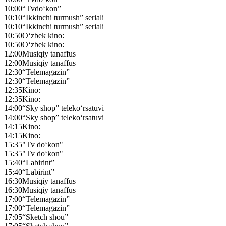
10:00
“Tvdo‘kon”
10:10
“Ikkinchi turmush” seriali
10:10
“Ikkinchi turmush” seriali
10:50
O‘zbek kino:
10:50
O‘zbek kino:
12:00
Musiqiy tanaffus
12:00
Musiqiy tanaffus
12:30
“Telemagazin”
12:30
“Telemagazin”
12:35
Kino:
12:35
Kino:
14:00
“Sky shop” teleko‘rsatuvi
14:00
“Sky shop” teleko‘rsatuvi
14:15
Kino:
14:15
Kino:
15:35
"Tv do‘kon"
15:35
"Tv do‘kon"
15:40
“Labirint”
15:40
“Labirint”
16:30
Musiqiy tanaffus
16:30
Musiqiy tanaffus
17:00
“Telemagazin”
17:00
“Telemagazin”
17:05
“Sketch shou”