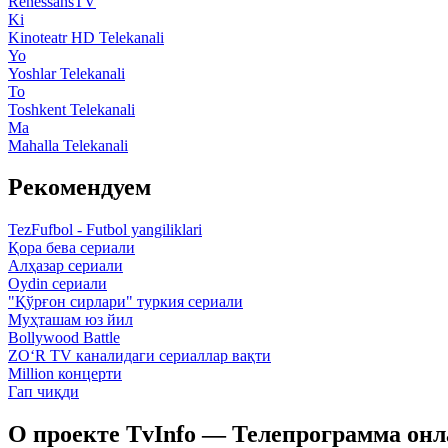
RenessansTV
Ki
Kinoteatr HD Telekanali
Yo
Yoshlar Telekanali
To
Toshkent Telekanali
Ma
Mahalla Telekanali
Рекомендуем
TezFufbol - Futbol yangiliklari
Қора бева сериали
Алҳазар сериали
Oydin сериали
"Қўрғон сирлари" туркия сериали
Муҳташам юз йил
Bollywood Battle
ZO‘R TV каналидаги сериаллар вақти
Million концерти
Гап чиқди
О проекте TvInfo — Телепрограмма он