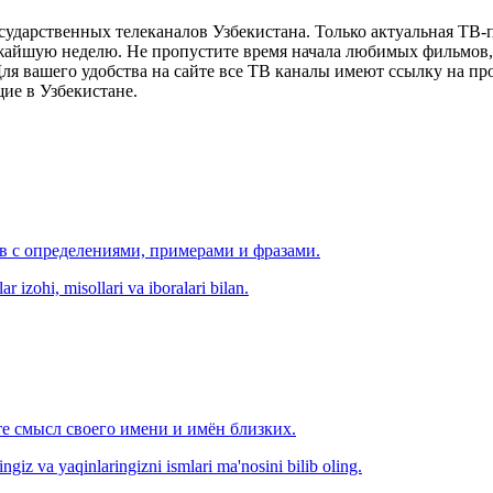
сударственных телеканалов Узбекистана. Только актуальная ТВ-
ижайшую неделю. Не пропустите время начала любимых фильмов, 
я вашего удобства на сайте все ТВ каналы имеют ссылку на просм
ие в Узбекистане.
ов с определениями, примерами и фразами.
r izohi, misollari va iboralari bilan.
е смысл своего имени и имён близких.
zingiz va yaqinlaringizni ismlari ma'nosini bilib oling.