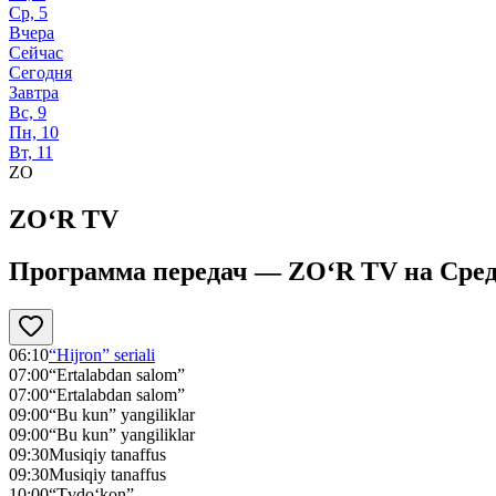
Ср, 5
Вчера
Сейчас
Сегодня
Завтра
Вс, 9
Пн, 10
Вт, 11
ZO
ZO‘R TV
Программа передач —
ZO‘R TV
на
Сред
06:10
“Hijron” seriali
07:00
“Ertalabdan salom”
07:00
“Ertalabdan salom”
09:00
“Bu kun” yangiliklar
09:00
“Bu kun” yangiliklar
09:30
Musiqiy tanaffus
09:30
Musiqiy tanaffus
10:00
“Tvdo‘kon”