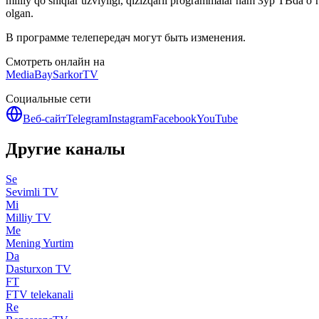
milliy qo’shiqlar uzviyligi, qizizqarli programmalar ham Зўр ТВda o
olgan.
В программе телепередач могут быть изменения.
Смотреть онлайн на
MediaBay
SarkorTV
Социальные сети
Веб-сайт
Telegram
Instagram
Facebook
YouTube
Другие каналы
Se
Sevimli TV
Mi
Milliy TV
Me
Mening Yurtim
Da
Dasturxon TV
FT
FTV telekanali
Re