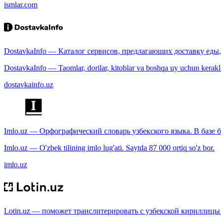
ismlar.com
DostavkaInfo — Каталог сервисов, предлагающих доставку еды, 
DostavkaInfo — Taomlar, dorilar, kitoblar va boshqa uy uchun kerakli b
dostavkainfo.uz
Imlo.uz — Орфографический словарь узбекского языка. В базе б
Imlo.uz — O'zbek tilining imlo lug'ati. Saytda 87 000 ortiq so'z bor.
imlo.uz
Lotin.uz — поможет транслитерировать с узбекской кириллицы 