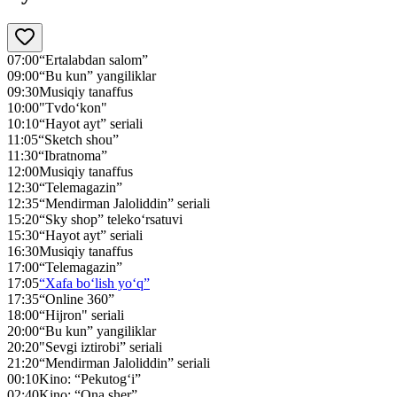
07:00
“Ertalabdan salom”
09:00
“Bu kun” yangiliklar
09:30
Musiqiy tanaffus
10:00
"Tvdo‘kon"
10:10
“Hayot ayt” seriali
11:05
“Sketch shou”
11:30
“Ibratnoma”
12:00
Musiqiy tanaffus
12:30
“Telemagazin”
12:35
“Mendirman Jaloliddin” seriali
15:20
“Sky shop” teleko‘rsatuvi
15:30
“Hayot ayt” seriali
16:30
Musiqiy tanaffus
17:00
“Telemagazin”
17:05
“Xafa bo‘lish yo‘q”
17:35
“Online 360”
18:00
“Hijron" seriali
20:00
“Bu kun” yangiliklar
20:20
"Sevgi iztirobi” seriali
21:20
“Mendirman Jaloliddin” seriali
00:10
Kino: “Pekutog‘i”
02:40
Kino: “Ona sher”