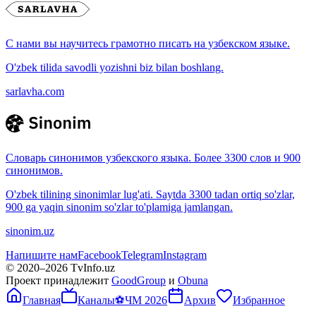
С нами вы научитесь грамотно писать на узбекском языке.
O'zbek tilida savodli yozishni biz bilan boshlang.
sarlavha.com
Словарь синонимов узбекского языка. Более 3300 слов и 900
синонимов.
O'zbek tilining sinonimlar lug'ati. Saytda 3300 tadan ortiq so'zlar,
900 ga yaqin sinonim so'zlar to'plamiga jamlangan.
sinonim.uz
Напишите нам
Facebook
Telegram
Instagram
© 2020–
2026
TvInfo.uz
Проект принадлежит
GoodGroup
и
Obuna
Главная
Каналы
⚽
ЧМ 2026
Архив
Избранное