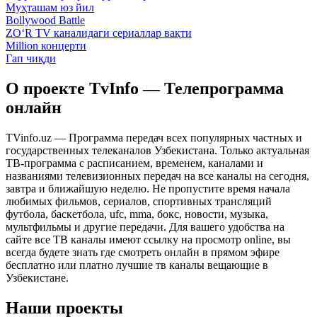
Муҳташам юз йил
Bollywood Battle
ZO‘R TV каналидаги сериаллар вақти
Million концерти
Гап чиқди
О проекте TvInfo — Телепрограмма
онлайн
TVinfo.uz — Программа передач всех популярных частных и
государственных телеканалов Узбекистана. Только актуальная
ТВ-программа с расписанием, временем, каналами и
названиями телевизионных передач на все каналы на сегодня,
завтра и ближайшую неделю. Не пропустите время начала
любимых фильмов, сериалов, спортивных трансляций
футбола, баскетбола, ufc, mma, бокс, новости, музыка,
мультфильмы и другие передачи. Для вашего удобства на
сайте все ТВ каналы имеют ссылку на просмотр online, вы
всегда будете знать где смотреть онлайн в прямом эфире
бесплатно или платно лучшие тв каналы вещающие в
Узбекистане.
Наши проекты