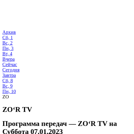
Архив
Сб, 1
Вс, 2
Пн, 3
Вт, 4
Вчера
Сейчас
Сегодня
Завтра
Сб, 8
Вс, 9
Пн, 10
ZO
ZO‘R TV
Программа передач —
ZO‘R TV
на
Суббота 07.01.2023