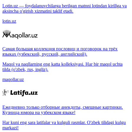
Lotin.uz — foydalanuvchilarga berilgan matnni lotindan kirillga va
aksincha o'girish xizmatini taklif etadi.
lotin.uz
Самая большая коллекция пословиц и поговорок на трёх
языках (узбекский, русский, английский).
Maqol va naqllarning eng katta kolleksiyasi. Har bir maqol uchta
tilda (o'zbek, rus, ingliz).
maqollar.uz
Ежедневно только отборные анекдоты, смешные картинки.
Кузница юмора на узбекском языке!
Har kuni eng sara latifalar va kulguli rasmlar. O'zbek tilidagi kulgu
markazi!