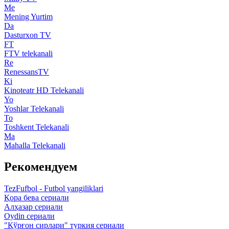
Me
Mening Yurtim
Da
Dasturxon TV
FT
FTV telekanali
Re
RenessansTV
Ki
Kinoteatr HD Telekanali
Yo
Yoshlar Telekanali
To
Toshkent Telekanali
Ma
Mahalla Telekanali
Рекомендуем
TezFufbol - Futbol yangiliklari
Қора бева сериали
Алҳазар сериали
Oydin сериали
"Қўрғон сирлари" туркия сериали