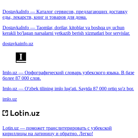
DostavkaInfo — Каталог сервисов, предлагающих доставку
еды, лекарств, книг и товаров для дома.
DostavkaInfo — Taomlar, dorilar, kitoblar va boshqa uy uchun
kerakli bo'lagan narsalarni yetkazib berish xizmatlari bor servislar.
dostavkainfo.uz
Imlo.uz — Орфографический словарь узбекского языка. В базе
более 87 000 слов.
Imlo.uz — O'zbek tilining imlo lug'ati. Saytda 87 000 ortiq so'z bor.
imlo.uz
Lotin.uz — поможет транслитерировать с узбекской
кириллицы на латиницу и обратно. Легко!