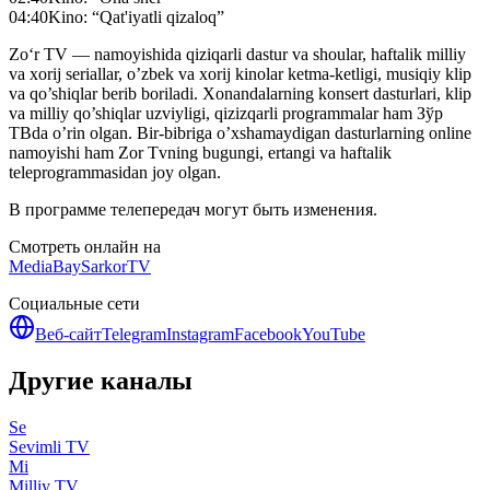
04:40
Kino: “Qat'iyatli qizaloq”
Zo‘r TV — namoyishida qiziqarli dastur va shoular, haftalik milliy
va xorij seriallar, o’zbek va xorij kinolar ketma-ketligi, musiqiy klip
va qo’shiqlar berib boriladi. Xonandalarning konsert dasturlari, klip
va milliy qo’shiqlar uzviyligi, qizizqarli programmalar ham Зўр
ТВda o’rin olgan. Bir-bibriga o’xshamaydigan dasturlarning online
namoyishi ham Zor Tvning bugungi, ertangi va haftalik
teleprogrammasidan joy olgan.
В программе телепередач могут быть изменения.
Смотреть онлайн на
MediaBay
SarkorTV
Социальные сети
Веб-сайт
Telegram
Instagram
Facebook
YouTube
Другие каналы
Se
Sevimli TV
Mi
Milliy TV