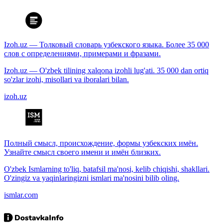
Izoh.uz — Толковый словарь узбекского языка. Более 35 000
слов с определениями, примерами и фразами.
Izoh.uz — O'zbek tilining xalqona izohli lug'ati. 35 000 dan ortiq
so'zlar izohi, misollari va iboralari bilan.
izoh.uz
Полный смысл, происхождение, формы узбекских имён.
Узнайте смысл своего имени и имён близких.
O'zbek Ismlarning to'liq, batafsil ma'nosi, kelib chiqishi, shakllari.
O'zingiz va yaqinlaringizni ismlari ma'nosini bilib oling.
ismlar.com