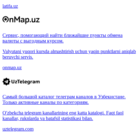
latifa.uz
Сервис, помогающий найти ближайшие пункты обмена
валюты с выгодным курсом.
Valyutani yuqori kursda almashtirish uchun yaqin punktlarni aniqlab
beruvchi servis.
onmap.uz
Самый большой каталог телеграм каналов в Узбекистане.
Только активные каналы по категориям.
O'zbekcha telegram kanallarining eng katta katalogi. Faqt faol
kanallar, ruknlarda va batafsil statistikasi bilan.
uztelegram.com