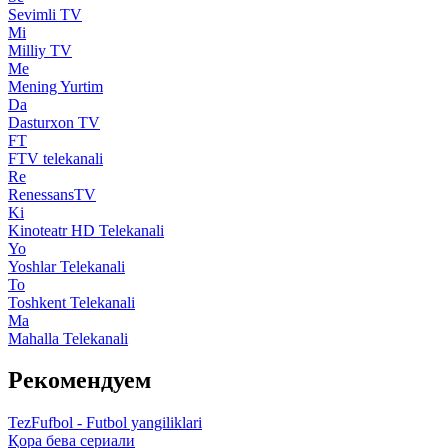
Sevimli TV
Mi
Milliy TV
Me
Mening Yurtim
Da
Dasturxon TV
FT
FTV telekanali
Re
RenessansTV
Ki
Kinoteatr HD Telekanali
Yo
Yoshlar Telekanali
To
Toshkent Telekanali
Ma
Mahalla Telekanali
Рекомендуем
TezFufbol - Futbol yangiliklari
Қора бева сериали