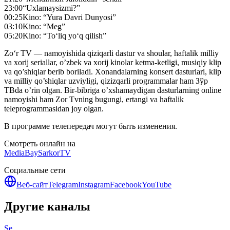
23:00
“Uxlamaysizmi?”
00:25
Kino: “Yura Davri Dunyosi”
03:10
Kino: “Meg”
05:20
Kino: “To‘liq yo‘q qilish”
Zo‘r TV — namoyishida qiziqarli dastur va shoular, haftalik milliy
va xorij seriallar, o’zbek va xorij kinolar ketma-ketligi, musiqiy klip
va qo’shiqlar berib boriladi. Xonandalarning konsert dasturlari, klip
va milliy qo’shiqlar uzviyligi, qizizqarli programmalar ham Зўр
ТВda o’rin olgan. Bir-bibriga o’xshamaydigan dasturlarning online
namoyishi ham Zor Tvning bugungi, ertangi va haftalik
teleprogrammasidan joy olgan.
В программе телепередач могут быть изменения.
Смотреть онлайн на
MediaBay
SarkorTV
Социальные сети
Веб-сайт
Telegram
Instagram
Facebook
YouTube
Другие каналы
Se