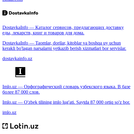
DostavkaInfo — Каталог сервисов, предлагающих доставку
еды, лекарств, книг и товаров для дома.
DostavkaInfo — Taomlar, dorilar, kitoblar va boshqa uy uchun
kerakli bo'lagan narsalarni yetkazib berish xizmatlari bor servislar.
dostavkainfo.uz
Imlo.uz — Орфографический словарь узбекского языка. В базе
более 87 000 слов.
Imlo.uz — O'zbek tilining imlo lug'ati. Saytda 87 000 ortiq so'z bor.
imlo.uz