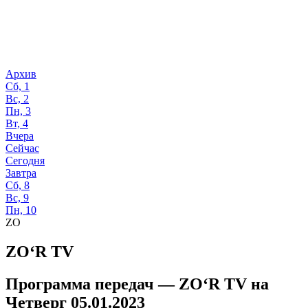
Архив
Сб, 1
Вс, 2
Пн, 3
Вт, 4
Вчера
Сейчас
Сегодня
Завтра
Сб, 8
Вс, 9
Пн, 10
ZO
ZO‘R TV
Программа передач —
ZO‘R TV
на
Четверг 05.01.2023