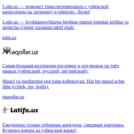
Lotin.uz — поможет транслитерировать с узбекской
кириллицы на латиницу и обратно. Легко!
Lotin.uz — foydalanuvchilarga berilgan matnni lotindan kirillga va
aksincha o'girish xizmatini taklif etadi.
lotin.uz
Самая большая коллекция пословиц и поговорок на трёх
языках (узбекский, русский, английский).
Maqol va naqllarning eng katta kolleksiyasi. Har bir maqol uchta
tilda (o'zbek, rus, ingliz).
maqollar.uz
Ежедневно только отборные анекдоты, смешные картинки.
Кузница юмора на узбекском языке!