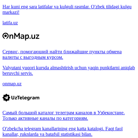
Har kuni eng sara latifalar va kulguli rasmlar. O'zbek tilidagi kulgu
markazi!
latifa.uz
Сервис, помогающий найти ближайшие пункты обмена
валюты с выгодным курсом.
Valyutani yuqori kursda almashtirish uchun yaqin punktlarni aniqlab
beruvchi servis.
onmap.uz
Самый большой каталог телеграм каналов в Узбекистане.
Только активные каналы по категориям.
O'zbekcha telegram kanallarining eng katta katalogi. Faqt faol
kanallar, ruknlarda va batafsil statistikasi bilan.