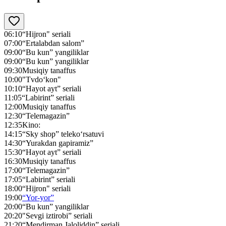
06:10
“Hijron" seriali
07:00
“Ertalabdan salom”
09:00
“Bu kun” yangiliklar
09:00
“Bu kun” yangiliklar
09:30
Musiqiy tanaffus
10:00
"Tvdo‘kon"
10:10
“Hayot ayt” seriali
11:05
“Labirint” seriali
12:00
Musiqiy tanaffus
12:30
“Telemagazin”
12:35
Kino:
14:15
“Sky shop” teleko‘rsatuvi
14:30
“Yurakdan gapiramiz”
15:30
“Hayot ayt” seriali
16:30
Musiqiy tanaffus
17:00
“Telemagazin”
17:05
“Labirint” seriali
18:00
“Hijron" seriali
19:00
“Yor-yor”
20:00
“Bu kun” yangiliklar
20:20
"Sevgi iztirobi” seriali
21:20
“Mendirman Jaloliddin” seriali