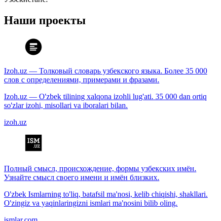
Наши проекты
Izoh.uz — Толковый словарь узбекского языка. Более 35 000
слов с определениями, примерами и фразами.
Izoh.uz — O'zbek tilining xalqona izohli lug'ati. 35 000 dan ortiq
so'zlar izohi, misollari va iboralari bilan.
izoh.uz
Полный смысл, происхождение, формы узбекских имён.
Узнайте смысл своего имени и имён близких.
O'zbek Ismlarning to'liq, batafsil ma'nosi, kelib chiqishi, shakllari.
O'zingiz va yaqinlaringizni ismlari ma'nosini bilib oling.
ismlar.com