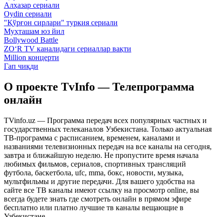
Алҳазар сериали
Oydin сериали
"Қўрғон сирлари" туркия сериали
Муҳташам юз йил
Bollywood Battle
ZO‘R TV каналидаги сериаллар вақти
Million концерти
Гап чиқди
О проекте TvInfo — Телепрограмма
онлайн
TVinfo.uz — Программа передач всех популярных частных и
государственных телеканалов Узбекистана. Только актуальная
ТВ-программа с расписанием, временем, каналами и
названиями телевизионных передач на все каналы на сегодня,
завтра и ближайшую неделю. Не пропустите время начала
любимых фильмов, сериалов, спортивных трансляций
футбола, баскетбола, ufc, mma, бокс, новости, музыка,
мультфильмы и другие передачи. Для вашего удобства на
сайте все ТВ каналы имеют ссылку на просмотр online, вы
всегда будете знать где смотреть онлайн в прямом эфире
бесплатно или платно лучшие тв каналы вещающие в
Узбекистане.