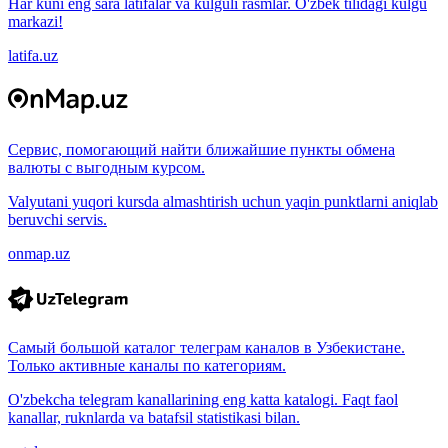
Har kuni eng sara latifalar va kulguli rasmlar. O'zbek tilidagi kulgu
markazi!
latifa.uz
Сервис, помогающий найти ближайшие пункты обмена
валюты с выгодным курсом.
Valyutani yuqori kursda almashtirish uchun yaqin punktlarni aniqlab
beruvchi servis.
onmap.uz
Самый большой каталог телеграм каналов в Узбекистане.
Только активные каналы по категориям.
O'zbekcha telegram kanallarining eng katta katalogi. Faqt faol
kanallar, ruknlarda va batafsil statistikasi bilan.