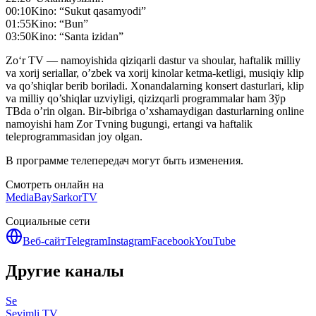
00:10
Kino: “Sukut qasamyodi”
01:55
Kino: “Bun”
03:50
Kino: “Santa izidan”
Zo‘r TV — namoyishida qiziqarli dastur va shoular, haftalik milliy
va xorij seriallar, o’zbek va xorij kinolar ketma-ketligi, musiqiy klip
va qo’shiqlar berib boriladi. Xonandalarning konsert dasturlari, klip
va milliy qo’shiqlar uzviyligi, qizizqarli programmalar ham Зўр
ТВda o’rin olgan. Bir-bibriga o’xshamaydigan dasturlarning online
namoyishi ham Zor Tvning bugungi, ertangi va haftalik
teleprogrammasidan joy olgan.
В программе телепередач могут быть изменения.
Смотреть онлайн на
MediaBay
SarkorTV
Социальные сети
Веб-сайт
Telegram
Instagram
Facebook
YouTube
Другие каналы
Se
Sevimli TV