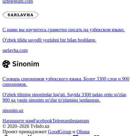
uztelegram.com
С нами вы научитесь грамотно писать на узбекском языке.
O'zbek tilida savodli yozishni biz bilan boshlang.
sarlavha.com
Словарь синонимов узбекского языка. Более 3300 слов и 900
синонимов.
O'zbek tilining sinonimlar lug'ati. Saytda 3300 tadan ortiq so'zlar,
900 ga yaqin sinonim so'zlar to'plamiga jamlangan.
sinonim.uz
Напишите нам
Facebook
Telegram
Instagram
© 2020–
2026
TvInfo.uz
Проект принадлежит
GoodGroup
и
Obuna