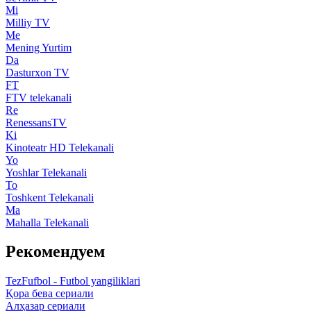
Mi
Milliy TV
Me
Mening Yurtim
Da
Dasturxon TV
FT
FTV telekanali
Re
RenessansTV
Ki
Kinoteatr HD Telekanali
Yo
Yoshlar Telekanali
To
Toshkent Telekanali
Ma
Mahalla Telekanali
Рекомендуем
TezFufbol - Futbol yangiliklari
Қора бева сериали
Алҳазар сериали