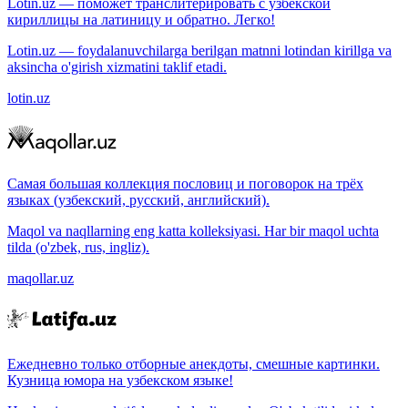
Lotin.uz — поможет транслитерировать с узбекской
кириллицы на латиницу и обратно. Легко!
Lotin.uz — foydalanuvchilarga berilgan matnni lotindan kirillga va
aksincha o'girish xizmatini taklif etadi.
lotin.uz
Самая большая коллекция пословиц и поговорок на трёх
языках (узбекский, русский, английский).
Maqol va naqllarning eng katta kolleksiyasi. Har bir maqol uchta
tilda (o'zbek, rus, ingliz).
maqollar.uz
Ежедневно только отборные анекдоты, смешные картинки.
Кузница юмора на узбекском языке!