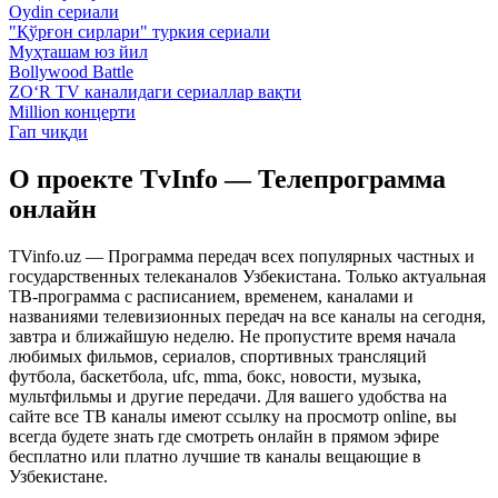
Oydin сериали
"Қўрғон сирлари" туркия сериали
Муҳташам юз йил
Bollywood Battle
ZO‘R TV каналидаги сериаллар вақти
Million концерти
Гап чиқди
О проекте TvInfo — Телепрограмма
онлайн
TVinfo.uz — Программа передач всех популярных частных и
государственных телеканалов Узбекистана. Только актуальная
ТВ-программа с расписанием, временем, каналами и
названиями телевизионных передач на все каналы на сегодня,
завтра и ближайшую неделю. Не пропустите время начала
любимых фильмов, сериалов, спортивных трансляций
футбола, баскетбола, ufc, mma, бокс, новости, музыка,
мультфильмы и другие передачи. Для вашего удобства на
сайте все ТВ каналы имеют ссылку на просмотр online, вы
всегда будете знать где смотреть онлайн в прямом эфире
бесплатно или платно лучшие тв каналы вещающие в
Узбекистане.