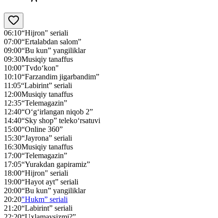
06:10
“Hijron" seriali
07:00
“Ertalabdan salom”
09:00
“Bu kun” yangiliklar
09:30
Musiqiy tanaffus
10:00
"Tvdo‘kon"
10:10
“Farzandim jigarbandim”
11:05
“Labirint” seriali
12:00
Musiqiy tanaffus
12:35
“Telemagazin”
12:40
“O‘g‘irlangan niqob 2”
14:40
“Sky shop” teleko‘rsatuvi
15:00
“Online 360”
15:30
“Jayrona” seriali
16:30
Musiqiy tanaffus
17:00
“Telemagazin”
17:05
“Yurakdan gapiramiz”
18:00
“Hijron" seriali
19:00
“Hayot ayt” seriali
20:00
“Bu kun” yangiliklar
20:20
"Hukm” seriali
21:20
“Labirint” seriali
22:20
“Uxlamaysizmi?”