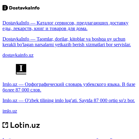
DostavkaInfo — Каталог сервисов, предлагающих доставку
еды, лекарств, книг и товаров для дома.
DostavkaInfo — Taomlar, dorilar, kitoblar va boshqa uy uchun
kerakli bo'lagan narsalarni yetkazib berish xizmatlari bor servislar.
dostavkainfo.uz
Imlo.uz — Орфографический словарь узбекского языка. В базе
более 87 000 слов.
Imlo.uz — O'zbek tilining imlo lug'ati. Saytda 87 000 ortiq so'z bor.
imlo.uz