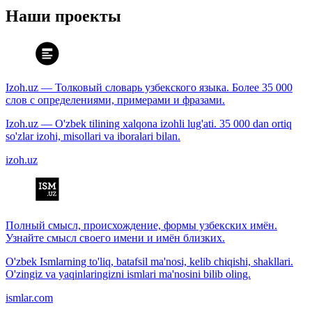
Наши проекты
Izoh.uz — Толковый словарь узбекского языка. Более 35 000
слов с определениями, примерами и фразами.
Izoh.uz — O'zbek tilining xalqona izohli lug'ati. 35 000 dan ortiq
so'zlar izohi, misollari va iboralari bilan.
izoh.uz
Полный смысл, происхождение, формы узбекских имён.
Узнайте смысл своего имени и имён близких.
O'zbek Ismlarning to'liq, batafsil ma'nosi, kelib chiqishi, shakllari.
O'zingiz va yaqinlaringizni ismlari ma'nosini bilib oling.
ismlar.com