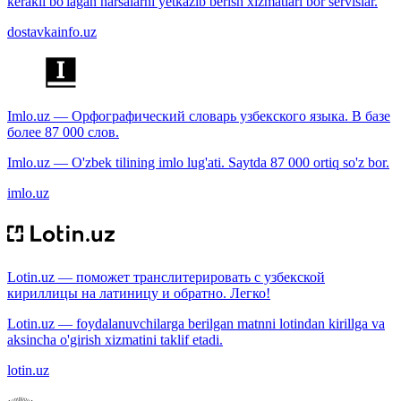
kerakli bo'lagan narsalarni yetkazib berish xizmatlari bor servislar.
dostavkainfo.uz
Imlo.uz — Орфографический словарь узбекского языка. В базе
более 87 000 слов.
Imlo.uz — O'zbek tilining imlo lug'ati. Saytda 87 000 ortiq so'z bor.
imlo.uz
Lotin.uz — поможет транслитерировать с узбекской
кириллицы на латиницу и обратно. Легко!
Lotin.uz — foydalanuvchilarga berilgan matnni lotindan kirillga va
aksincha o'girish xizmatini taklif etadi.
lotin.uz