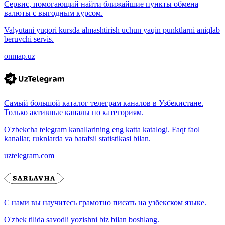
Сервис, помогающий найти ближайшие пункты обмена
валюты с выгодным курсом.
Valyutani yuqori kursda almashtirish uchun yaqin punktlarni aniqlab
beruvchi servis.
onmap.uz
Самый большой каталог телеграм каналов в Узбекистане.
Только активные каналы по категориям.
O'zbekcha telegram kanallarining eng katta katalogi. Faqt faol
kanallar, ruknlarda va batafsil statistikasi bilan.
uztelegram.com
С нами вы научитесь грамотно писать на узбекском языке.
O'zbek tilida savodli yozishni biz bilan boshlang.