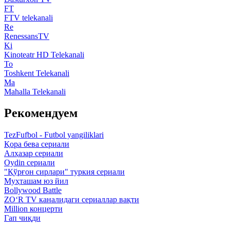
FT
FTV telekanali
Re
RenessansTV
Ki
Kinoteatr HD Telekanali
To
Toshkent Telekanali
Ma
Mahalla Telekanali
Рекомендуем
TezFufbol - Futbol yangiliklari
Қора бева сериали
Алҳазар сериали
Oydin сериали
"Қўрғон сирлари" туркия сериали
Муҳташам юз йил
Bollywood Battle
ZO‘R TV каналидаги сериаллар вақти
Million концерти
Гап чиқди