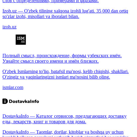
слов с определениями, примерами и фразами.
Izoh.uz — O'zbek tilining xalqona izohli lug'ati. 35 000 dan ortiq
so'zlar izohi, misollari va iboralari bilan.
izoh.uz
Полный смысл, происхождение, формы узбекских имён.
Узнайте смысл своего имени и имён близких.
O'zbek Ismlarning to'liq, batafsil ma'nosi, kelib chiqishi, shakllari.
O'zingiz va yaqinlaringizni ismlari ma'nosini bilib oling.
ismlar.com
DostavkaInfo — Каталог сервисов, предлагающих доставку
еды, лекарств, книг и товаров для дома.
DostavkaInfo — Taomlar, dorilar, kitoblar va boshqa uy uchun