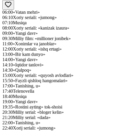
06:00
«Vatan mehri»
06:10
Xoriy seriali: «jumong»
07:10
Musiqa
08:00
Xoriy seriali: «kanizak izaura»
09:00
«Yangi davr»
09:30
Milliy film: «millioner jonibek»
11:00
«Xonimlar va janoblar»
12:00
Xoriy seriali: «ishq ertagi»
13:00
«Bir kam dunyo»
14:00
«Yangi davr»
14:10
«Iqtidor tanlovi»
14:30
«Qalpoq»
15:00
Xoriy seriali: «quyosh avlodlari»
15:50
«Fayzli qishloq hangomalari»
17:00
«Tanishing, u»
17:40
Telenovella
18:40
Musiqa
19:00
«Yangi davr»
19:35
«Rostini ayting» tok-shoisi
20:30
Milliy serial: «bloger kelin»
21:20
Milliy serial: «dada»
22:00
«Tanishing, u»
22:40
Xorij seriali: «jumong»