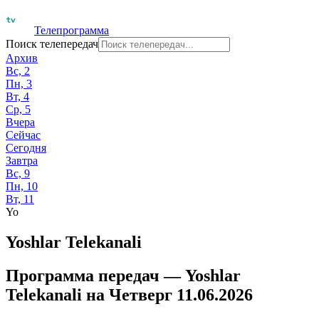
Телепрограмма
Поиск телепередач
Архив
Вс, 2
Пн, 3
Вт, 4
Ср, 5
Вчера
Сейчас
Сегодня
Завтра
Вс, 9
Пн, 10
Вт, 11
Yo
Yoshlar Telekanali
Программа передач —
Yoshlar
Telekanali
на
Четверг 11.06.2026