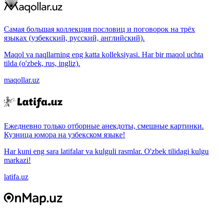
Самая большая коллекция пословиц и поговорок на трёх
языках (узбекский, русский, английский).
Maqol va naqllarning eng katta kolleksiyasi. Har bir maqol uchta
tilda (o'zbek, rus, ingliz).
maqollar.uz
Ежедневно только отборные анекдоты, смешные картинки.
Кузница юмора на узбекском языке!
Har kuni eng sara latifalar va kulguli rasmlar. O'zbek tilidagi kulgu
markazi!
latifa.uz