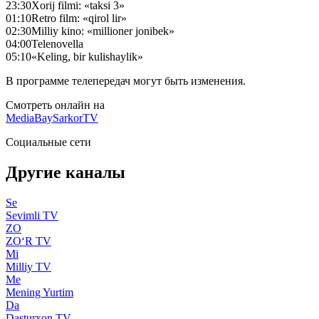
23:30
Xorij filmi: «taksi 3»
01:10
Retro film: «qirol lir»
02:30
Milliy kino: «millioner jonibek»
04:00
Telenovella
05:10
«Keling, bir kulishaylik»
В программе телепередач могут быть изменения.
Смотреть онлайн на
MediaBay
SarkorTV
Социальные сети
Другие каналы
Se
Sevimli TV
ZO
ZO‘R TV
Mi
Milliy TV
Me
Mening Yurtim
Da
Dasturxon TV