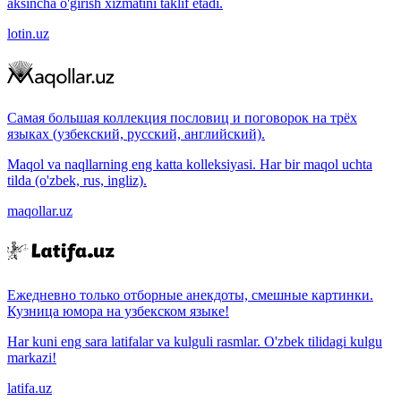
aksincha o'girish xizmatini taklif etadi.
lotin.uz
Самая большая коллекция пословиц и поговорок на трёх
языках (узбекский, русский, английский).
Maqol va naqllarning eng katta kolleksiyasi. Har bir maqol uchta
tilda (o'zbek, rus, ingliz).
maqollar.uz
Ежедневно только отборные анекдоты, смешные картинки.
Кузница юмора на узбекском языке!
Har kuni eng sara latifalar va kulguli rasmlar. O'zbek tilidagi kulgu
markazi!
latifa.uz