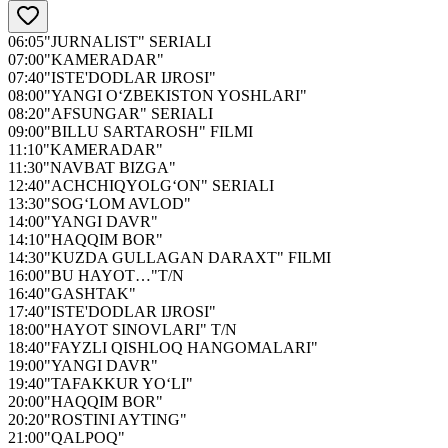
06:05
"JURNALIST" SERIALI
07:00
"KAMERADAR"
07:40
"ISTE'DODLAR IJROSI"
08:00
"YANGI O‘ZBEKISTON YOSHLARI"
08:20
"AFSUNGAR" SERIALI
09:00
"BILLU SARTAROSH" FILMI
11:10
"KAMERADAR"
11:30
"NAVBAT BIZGA"
12:40
"ACHCHIQYOLG‘ON" SERIALI
13:30
"SOG‘LOM AVLOD"
14:00
"YANGI DAVR"
14:10
"HAQQIM BOR"
14:30
"KUZDA GULLAGAN DARAXT" FILMI
16:00
"BU HAYOT…"T/N
16:40
"GASHTAK"
17:40
"ISTE'DODLAR IJROSI"
18:00
"HAYOT SINOVLARI" T/N
18:40
"FAYZLI QISHLOQ HANGOMALARI"
19:00
"YANGI DAVR"
19:40
"TAFAKKUR YO‘LI"
20:00
"HAQQIM BOR"
20:20
"ROSTINI AYTING"
21:00
"QALPOQ"