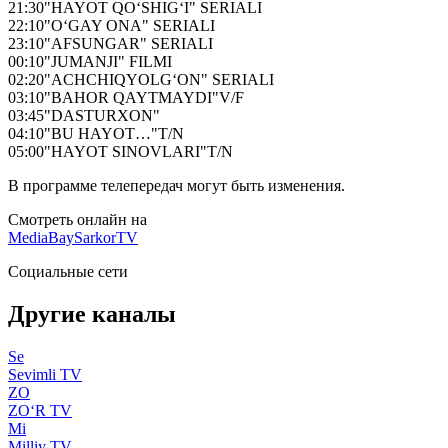
21:30
"HAYOT QO‘SHIG‘I" SERIALI
22:10
"O‘GAY ONA" SERIALI
23:10
"AFSUNGAR" SERIALI
00:10
"JUMANJI" FILMI
02:20
"ACHCHIQYOLG‘ON" SERIALI
03:10
"BAHOR QAYTMAYDI"V/F
03:45
"DASTURXON"
04:10
"BU HAYOT…"T/N
05:00
"HAYOT SINOVLARI"T/N
В программе телепередач могут быть изменения.
Смотреть онлайн на
MediaBay
SarkorTV
Социальные сети
Другие каналы
Se
Sevimli TV
ZO
ZO‘R TV
Mi
Milliy TV