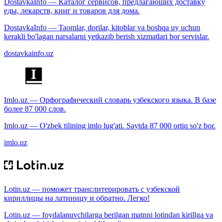
DostavkaInfo — Каталог сервисов, предлагающих доставку
еды, лекарств, книг и товаров для дома.
DostavkaInfo — Taomlar, dorilar, kitoblar va boshqa uy uchun
kerakli bo'lagan narsalarni yetkazib berish xizmatlari bor servislar.
dostavkainfo.uz
Imlo.uz — Орфографический словарь узбекского языка. В базе
более 87 000 слов.
Imlo.uz — O'zbek tilining imlo lug'ati. Saytda 87 000 ortiq so'z bor.
imlo.uz
Lotin.uz — поможет транслитерировать с узбекской
кириллицы на латиницу и обратно. Легко!
Lotin.uz — foydalanuvchilarga berilgan matnni lotindan kirillga va