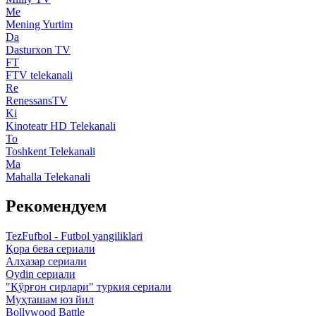
Me
Mening Yurtim
Da
Dasturxon TV
FT
FTV telekanali
Re
RenessansTV
Ki
Kinoteatr HD Telekanali
To
Toshkent Telekanali
Ma
Mahalla Telekanali
Рекомендуем
TezFufbol - Futbol yangiliklari
Қора бева сериали
Алҳазар сериали
Oydin сериали
"Қўрғон сирлари" туркия сериали
Муҳташам юз йил
Bollywood Battle