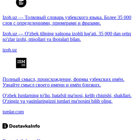
Izoh.uz — Толковый словарь узбекского языка. Более 35 000
слов с определениями, примерами и фразами.
Izoh.uz — O'zbek tilining xalqona izohli lug'ati. 35 000 dan ortiq
so'zlar izohi, misollari va iboralari bilan.
izoh.uz
Полный смысл, происхождение, формы узбекских имён.
Узнайте смысл своего имени и имён близких.
O'zbek Ismlarning to'liq, batafsil ma'nosi, kelib chiqishi, shakllari.
O'zingiz va yaqinlaringizni ismlari ma'nosini bilib oling.
ismlar.com