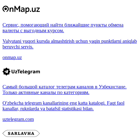
Сервис, помогающий найти ближайшие пункты обмена
валюты с выгодным курсом.
Valyutani yuqori kursda almashtirish uchun yaqin punktlarni aniqlab
beruvchi servis.
onmap.uz
Самый большой каталог телеграм каналов в Узбекистане.
Только активные каналы по категориям.
O'zbekcha telegram kanallarining eng katta katalogi. Faqt faol
kanallar, ruknlarda va batafsil statistikasi bilan.
uztelegram.com