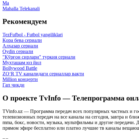
Ma
Mahalla Telekanali
Рекомендуем
TezFufbol - Futbol yangiliklari
Қора бева сериали
Алҳазар сериали
Oydin сериали
"Қўрғон сирлари" туркия сериали
Муҳташам юз йил
Bollywood Battle
ZO‘R TV каналидаги сериаллар вақти
Million концерти
Гап чиқди
О проекте TvInfo — Телепрограмма он
TVinfo.uz — Программа передач всех популярных частных и го
телевизионных передач на все каналы на сегодня, завтра и бл
mma, бокс, новости, музыка, мультфильмы и другие передачи. Дл
прямом эфире бесплатно или платно лучшие тв каналы вещающ