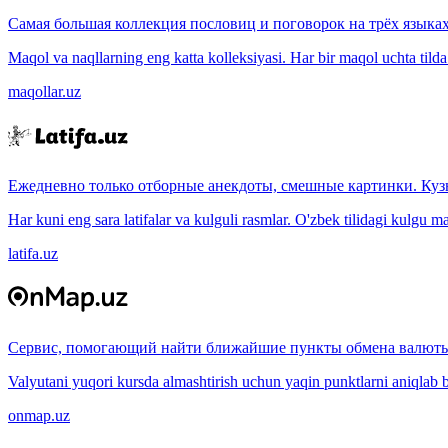
Самая большая коллекция пословиц и поговорок на трёх языках
Maqol va naqllarning eng katta kolleksiyasi. Har bir maqol uchta tilda (
maqollar.uz
Ежедневно только отборные анекдоты, смешные картинки. Куз
Har kuni eng sara latifalar va kulguli rasmlar. O'zbek tilidagi kulgu m
latifa.uz
Сервис, помогающий найти ближайшие пункты обмена валюты
Valyutani yuqori kursda almashtirish uchun yaqin punktlarni aniqlab b
onmap.uz