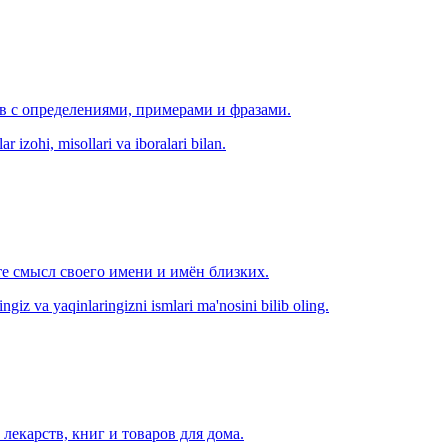
ов с определениями, примерами и фразами.
r izohi, misollari va iboralari bilan.
е смысл своего имени и имён близких.
zingiz va yaqinlaringizni ismlari ma'nosini bilib oling.
лекарств, книг и товаров для дома.