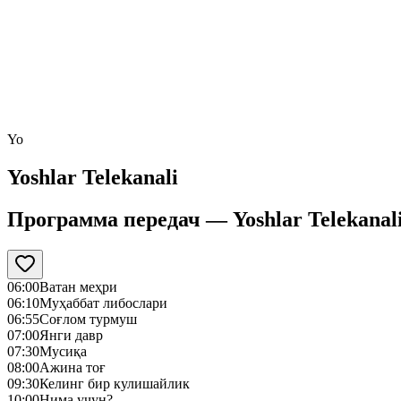
Yo
Yoshlar Telekanali
Программа передач —
Yoshlar Telekanal
06:00
Ватан меҳри
06:10
Муҳаббат либослари
06:55
Соғлом турмуш
07:00
Янги давр
07:30
Mусиқа
08:00
Ажина тоғ
09:30
Келинг бир кулишайлик
10:00
Нима учун?