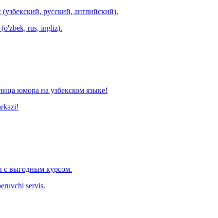
 (узбекский, русский, английский).
o'zbek, rus, ingliz).
ница юмора на узбекском языке!
arkazi!
 с выгодным курсом.
eruvchi servis.