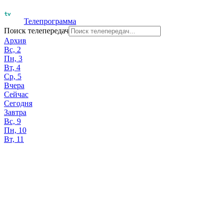
Телепрограмма
Поиск телепередач
Архив
Вс, 2
Пн, 3
Вт, 4
Ср, 5
Вчера
Сейчас
Сегодня
Завтра
Вс, 9
Пн, 10
Вт, 11