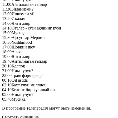
11:00
Айтилмаган гаплар
11:30
Биламизми?
12:00
Ишкомли уй
13:20
7-қадам
14:00
Янги давр
14:10
Оталар - сўзи ақлнинг кўзи
15:00
Mусиқа
15:30
Афсунгар Мерлин
16:30
Yoshlarfood
17:00
Шовқин шоу
18:00
Азия
19:00
Янги давр
19:40
Айтилмаган гаплар
20:10
Қалпоқ
21:00
Нима учун?
22:00
Трансформерлар
00:10
Qil ustida
02:10
Бахт учун миллион
04:10
Келинг бир кулишайлик
05:00
Нима учун?
05:40
Mусиқа
В программе телепередач могут быть изменения.
Смотреть онлайн на