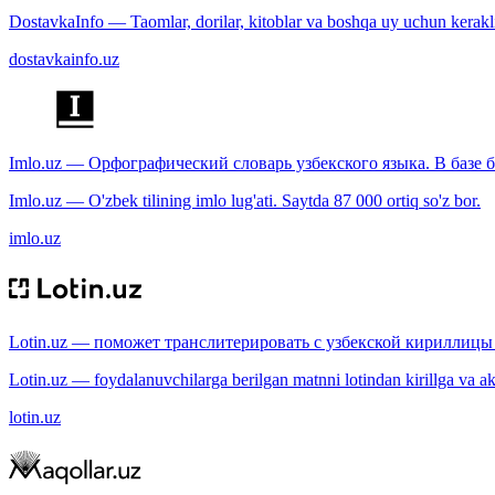
DostavkaInfo — Taomlar, dorilar, kitoblar va boshqa uy uchun kerakli b
dostavkainfo.uz
Imlo.uz — Орфографический словарь узбекского языка. В базе б
Imlo.uz — O'zbek tilining imlo lug'ati. Saytda 87 000 ortiq so'z bor.
imlo.uz
Lotin.uz — поможет транслитерировать с узбекской кириллицы 
Lotin.uz — foydalanuvchilarga berilgan matnni lotindan kirillga va aksi
lotin.uz