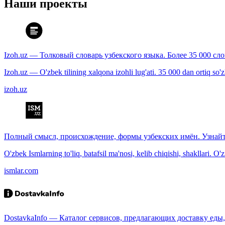
Наши проекты
Izoh.uz — Толковый словарь узбекского языка. Более 35 000 сл
Izoh.uz — O'zbek tilining xalqona izohli lug'ati. 35 000 dan ortiq so'zla
izoh.uz
Полный смысл, происхождение, формы узбекских имён. Узнайт
O'zbek Ismlarning to'liq, batafsil ma'nosi, kelib chiqishi, shakllari. O'
ismlar.com
DostavkaInfo — Каталог сервисов, предлагающих доставку еды, 