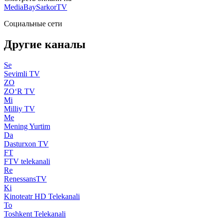
MediaBay
SarkorTV
Социальные сети
Другие каналы
Se
Sevimli TV
ZO
ZO‘R TV
Mi
Milliy TV
Me
Mening Yurtim
Da
Dasturxon TV
FT
FTV telekanali
Re
RenessansTV
Ki
Kinoteatr HD Telekanali
To
Toshkent Telekanali