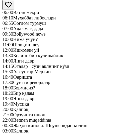
06:00
Ватан меҳри
06:10
Муҳаббат либослари
06:55
Соғлом турмуш
07:00
Ада эмас, дада
09:30
Bollywood news
10:00
Нима учун?
11:00
Шовқин шоу
12:00
Ишкомли уй
13:30
Келинг бир кулишайлик
14:00
Янги давр
14:15
Оталар - сўзи ақлнинг кўзи
15:30
Афсунгар Мерлин
16:40
Фаришта
17:30
Сўнгги рекордлар
18:00
Бормисиз?
18:20
Бир қадам
19:00
Янги давр
19:40
Mусиқа
20:00
Қалпоқ
21:00
Орзуинга ишон
22:00
Betmen muqaddima
00:30
Жаҳон киноси. Шоушенкдан қочиш
03:00
Қалпоқ