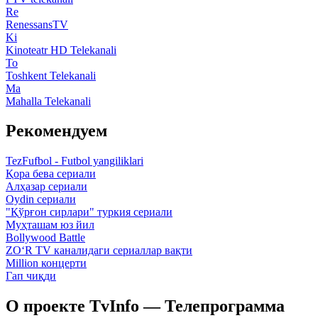
Re
RenessansTV
Ki
Kinoteatr HD Telekanali
To
Toshkent Telekanali
Ma
Mahalla Telekanali
Рекомендуем
TezFufbol - Futbol yangiliklari
Қора бева сериали
Алҳазар сериали
Oydin сериали
"Қўрғон сирлари" туркия сериали
Муҳташам юз йил
Bollywood Battle
ZO‘R TV каналидаги сериаллар вақти
Million концерти
Гап чиқди
О проекте TvInfo — Телепрограмма