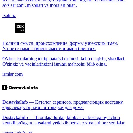
so'zlar izohi, misollari va iboralari bilan.
izoh.uz
Полный смысл, происхождение, формы узбекских имён.
Узнайте смысл своего имени и имён близких.
O'zbek Ismlarning to'liq, batafsil ma'nosi, kelib chiqishi, shakllari.
O'zingiz va yaqinlaringizni ismlari ma'nosini bilib oling.
ismlar.com
DostavkaInfo — Каталог сервисов, предлагающих доставку
еды, лекарств, книг и товаров для дома.
DostavkaInfo — Taomlar, dorilar, kitoblar va boshqa uy uchun
kerakli bo'lagan narsalarni yetkazib berish xizmatlari bor servislar.
dostavkainfo.uz