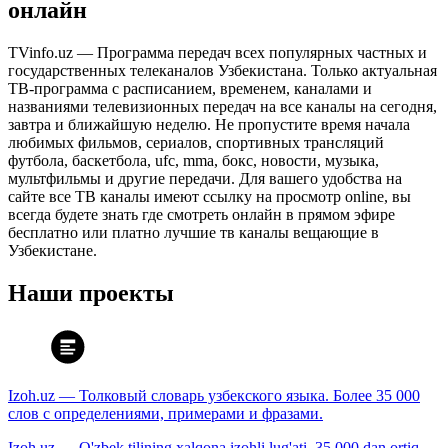
онлайн
TVinfo.uz — Программа передач всех популярных частных и
государственных телеканалов Узбекистана. Только актуальная
ТВ-программа с расписанием, временем, каналами и
названиями телевизионных передач на все каналы на сегодня,
завтра и ближайшую неделю. Не пропустите время начала
любимых фильмов, сериалов, спортивных трансляций
футбола, баскетбола, ufc, mma, бокс, новости, музыка,
мультфильмы и другие передачи. Для вашего удобства на
сайте все ТВ каналы имеют ссылку на просмотр online, вы
всегда будете знать где смотреть онлайн в прямом эфире
бесплатно или платно лучшие тв каналы вещающие в
Узбекистане.
Наши проекты
Izoh.uz — Толковый словарь узбекского языка. Более 35 000
слов с определениями, примерами и фразами.
Izoh.uz — O'zbek tilining xalqona izohli lug'ati. 35 000 dan ortiq