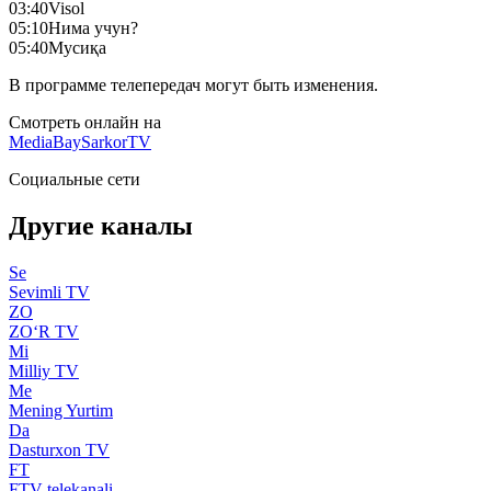
03:40
Visol
05:10
Нима учун?
05:40
Mусиқа
В программе телепередач могут быть изменения.
Смотреть онлайн на
MediaBay
SarkorTV
Социальные сети
Другие каналы
Se
Sevimli TV
ZO
ZO‘R TV
Mi
Milliy TV
Me
Mening Yurtim
Da
Dasturxon TV
FT
FTV telekanali