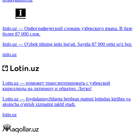
Imlo.uz — Орфографический словарь узбекского языка. В базе
более 87 000 слов.
Imlo.uz — O'zbek tilining imlo lug'ati. Saytda 87 000 ortiq so'z bor.
imlo.uz
Lotin.uz — поможет транслитерировать с узбекской
кириллицы на латиницу и обратно. Легко!
Lotin.uz — foydalanuvchilarga berilgan matnni lotindan kirillga va
aksincha o'girish xizmatini taklif etadi.
lotin.uz