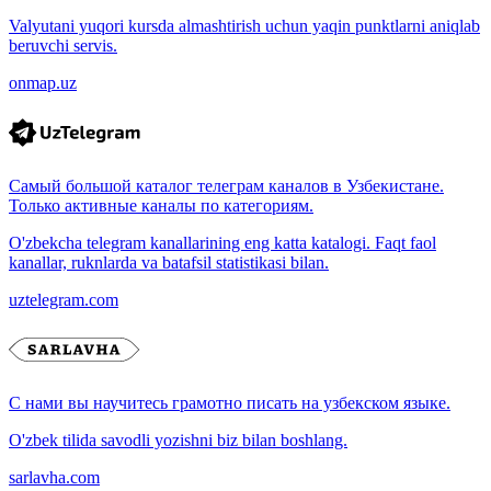
Valyutani yuqori kursda almashtirish uchun yaqin punktlarni aniqlab
beruvchi servis.
onmap.uz
Самый большой каталог телеграм каналов в Узбекистане.
Только активные каналы по категориям.
O'zbekcha telegram kanallarining eng katta katalogi. Faqt faol
kanallar, ruknlarda va batafsil statistikasi bilan.
uztelegram.com
С нами вы научитесь грамотно писать на узбекском языке.
O'zbek tilida savodli yozishni biz bilan boshlang.
sarlavha.com