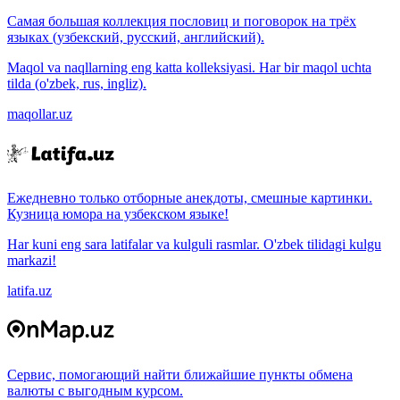
Самая большая коллекция пословиц и поговорок на трёх
языках (узбекский, русский, английский).
Maqol va naqllarning eng katta kolleksiyasi. Har bir maqol uchta
tilda (o'zbek, rus, ingliz).
maqollar.uz
Ежедневно только отборные анекдоты, смешные картинки.
Кузница юмора на узбекском языке!
Har kuni eng sara latifalar va kulguli rasmlar. O'zbek tilidagi kulgu
markazi!
latifa.uz
Сервис, помогающий найти ближайшие пункты обмена
валюты с выгодным курсом.