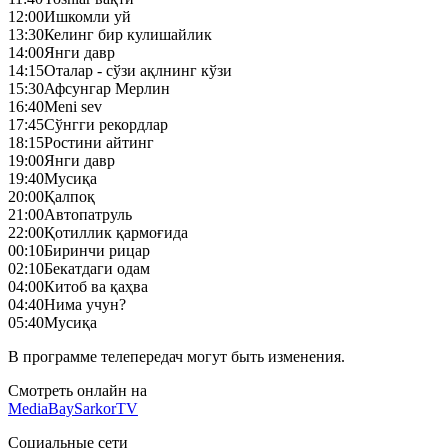
12:00
Ишкомли уй
13:30
Келинг бир кулишайлик
14:00
Янги давр
14:15
Оталар - сўзи ақлнинг кўзи
15:30
Афсунгар Мерлин
16:40
Meni sev
17:45
Сўнгги рекордлар
18:15
Ростини айтинг
19:00
Янги давр
19:40
Mусиқа
20:00
Қалпоқ
21:00
Автопатруль
22:00
Қотиллик қармоғида
00:10
Биринчи рицар
02:10
Бекатдаги одам
04:00
Китоб ва қаҳва
04:40
Нима учун?
05:40
Mусиқа
В программе телепередач могут быть изменения.
Смотреть онлайн на
MediaBay
SarkorTV
Социальные сети