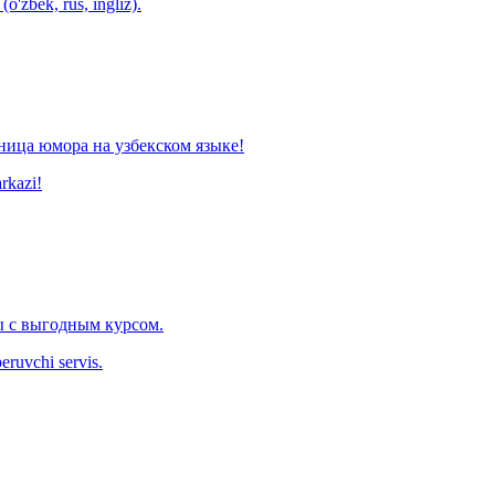
o'zbek, rus, ingliz).
ница юмора на узбекском языке!
arkazi!
 с выгодным курсом.
eruvchi servis.