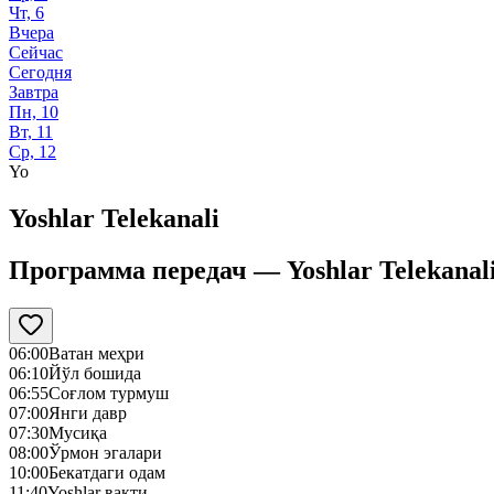
Чт, 6
Вчера
Сейчас
Сегодня
Завтра
Пн, 10
Вт, 11
Ср, 12
Yo
Yoshlar Telekanali
Программа передач —
Yoshlar Telekanal
06:00
Ватан меҳри
06:10
Йўл бошида
06:55
Соғлом турмуш
07:00
Янги давр
07:30
Mусиқа
08:00
Ўрмон эгалари
10:00
Бекатдаги одам
11:40
Yoshlar вақти