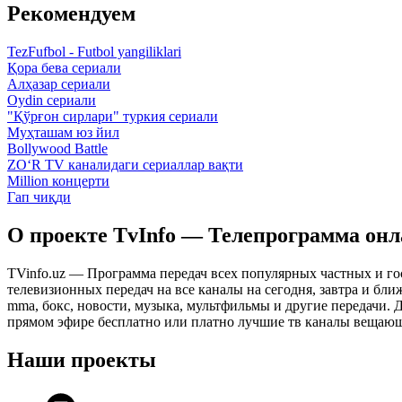
Рекомендуем
TezFufbol - Futbol yangiliklari
Қора бева сериали
Алҳазар сериали
Oydin сериали
"Қўрғон сирлари" туркия сериали
Муҳташам юз йил
Bollywood Battle
ZO‘R TV каналидаги сериаллар вақти
Million концерти
Гап чиқди
О проекте TvInfo — Телепрограмма он
TVinfo.uz — Программа передач всех популярных частных и го
телевизионных передач на все каналы на сегодня, завтра и бл
mma, бокс, новости, музыка, мультфильмы и другие передачи. Дл
прямом эфире бесплатно или платно лучшие тв каналы вещающ
Наши проекты