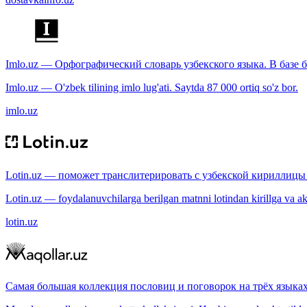
Imlo.uz — Орфографический словарь узбекского языка. В базе б
Imlo.uz — O'zbek tilining imlo lug'ati. Saytda 87 000 ortiq so'z bor.
imlo.uz
Lotin.uz — поможет транслитерировать с узбекской кириллицы 
Lotin.uz — foydalanuvchilarga berilgan matnni lotindan kirillga va aksi
lotin.uz
Самая большая коллекция пословиц и поговорок на трёх языках