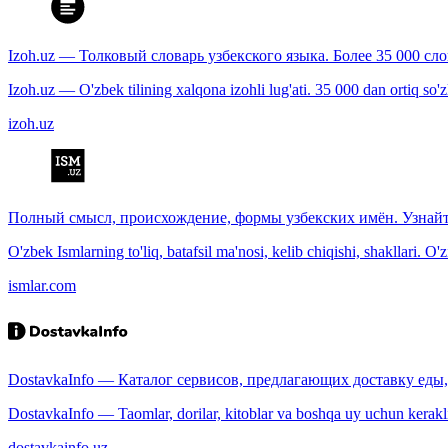
Izoh.uz — Толковый словарь узбекского языка. Более 35 000 сл
Izoh.uz — O'zbek tilining xalqona izohli lug'ati. 35 000 dan ortiq so'zla
izoh.uz
Полный смысл, происхождение, формы узбекских имён. Узнайт
O'zbek Ismlarning to'liq, batafsil ma'nosi, kelib chiqishi, shakllari. O'
ismlar.com
DostavkaInfo — Каталог сервисов, предлагающих доставку еды, 
DostavkaInfo — Taomlar, dorilar, kitoblar va boshqa uy uchun kerakli b
dostavkainfo.uz