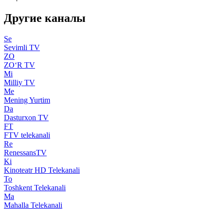
Другие каналы
Se
Sevimli TV
ZO
ZO‘R TV
Mi
Milliy TV
Me
Mening Yurtim
Da
Dasturxon TV
FT
FTV telekanali
Re
RenessansTV
Ki
Kinoteatr HD Telekanali
To
Toshkent Telekanali
Ma
Mahalla Telekanali