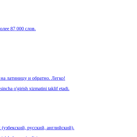
олее 87 000 слов.
на латиницу и обратно. Легко!
ncha o'girish xizmatini taklif etadi.
 (узбекский, русский, английский).