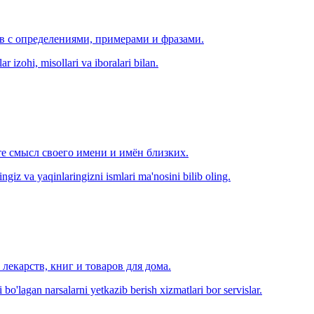
ов с определениями, примерами и фразами.
r izohi, misollari va iboralari bilan.
е смысл своего имени и имён близких.
zingiz va yaqinlaringizni ismlari ma'nosini bilib oling.
лекарств, книг и товаров для дома.
o'lagan narsalarni yetkazib berish xizmatlari bor servislar.