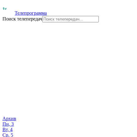
Телепрограмма
Поиск телепередач
Архив
Пн, 3
Вт, 4
Ср, 5