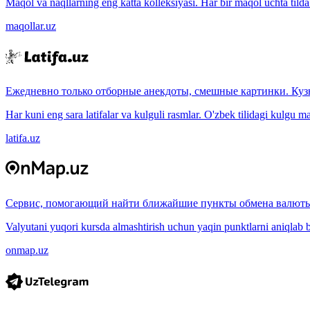
Maqol va naqllarning eng katta kolleksiyasi. Har bir maqol uchta tilda (
maqollar.uz
Ежедневно только отборные анекдоты, смешные картинки. Куз
Har kuni eng sara latifalar va kulguli rasmlar. O'zbek tilidagi kulgu m
latifa.uz
Сервис, помогающий найти ближайшие пункты обмена валюты
Valyutani yuqori kursda almashtirish uchun yaqin punktlarni aniqlab b
onmap.uz