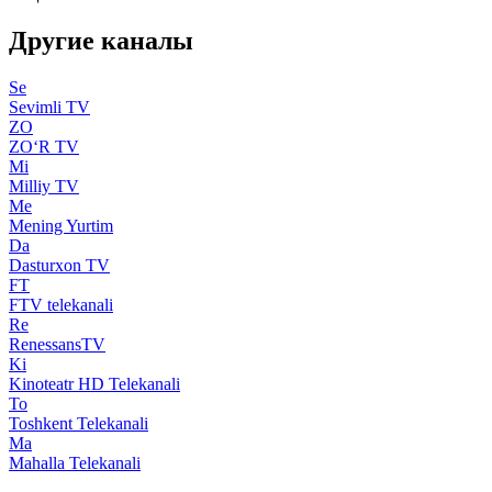
Другие каналы
Se
Sevimli TV
ZO
ZO‘R TV
Mi
Milliy TV
Me
Mening Yurtim
Da
Dasturxon TV
FT
FTV telekanali
Re
RenessansTV
Ki
Kinoteatr HD Telekanali
To
Toshkent Telekanali
Ma
Mahalla Telekanali