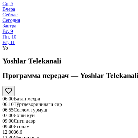
Ср, 5
Вчера
Сейчас
Сегодня
Завтра
Вс, 9
Пн, 10
Вт, 11
Yo
Yoshlar Telekanali
Программа передач —
Yoshlar Telekanal
06:00
Ватан меҳри
06:10
Тўртдеворичидаги сир
06:55
Соғлом турмуш
07:00
Яхши кун
09:00
Янги давр
09:40
Ягонам
12:00
36,6
12:30
Мен онаман