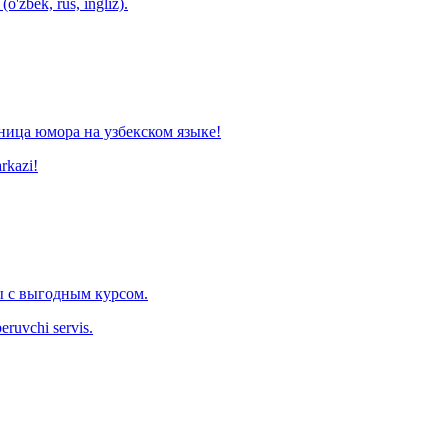
o'zbek, rus, ingliz).
ница юмора на узбекском языке!
arkazi!
 с выгодным курсом.
eruvchi servis.