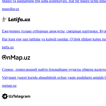
Maqol va naqllarning eng katta kolleksiyasi. Har bir maqol uchta tilda (
maqollar.uz
Ежедневно только отборные анекдоты, смешные картинки. Куз
Har kuni eng sara latifalar va kulguli rasmlar. O'zbek tilidagi kulgu m
latifa.uz
Сервис, помогающий найти ближайшие пункты обмена валюты
Valyutani yuqori kursda almashtirish uchun yaqin punktlarni aniqlab b
onmap.uz