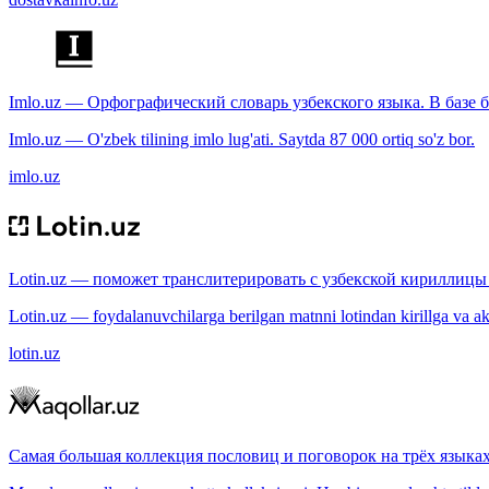
Imlo.uz — Орфографический словарь узбекского языка. В базе б
Imlo.uz — O'zbek tilining imlo lug'ati. Saytda 87 000 ortiq so'z bor.
imlo.uz
Lotin.uz — поможет транслитерировать с узбекской кириллицы 
Lotin.uz — foydalanuvchilarga berilgan matnni lotindan kirillga va aksi
lotin.uz
Самая большая коллекция пословиц и поговорок на трёх языках