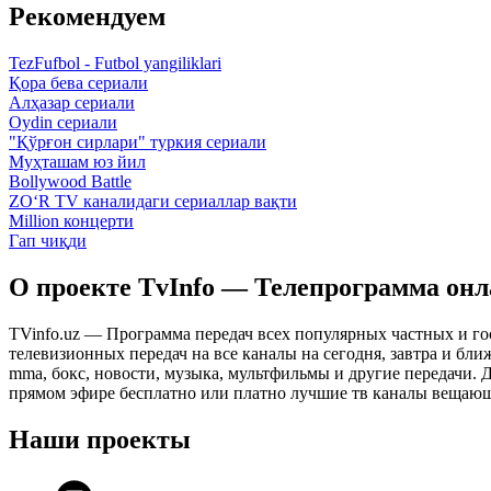
Рекомендуем
TezFufbol - Futbol yangiliklari
Қора бева сериали
Алҳазар сериали
Oydin сериали
"Қўрғон сирлари" туркия сериали
Муҳташам юз йил
Bollywood Battle
ZO‘R TV каналидаги сериаллар вақти
Million концерти
Гап чиқди
О проекте TvInfo — Телепрограмма он
TVinfo.uz — Программа передач всех популярных частных и го
телевизионных передач на все каналы на сегодня, завтра и бл
mma, бокс, новости, музыка, мультфильмы и другие передачи. Дл
прямом эфире бесплатно или платно лучшие тв каналы вещающ
Наши проекты