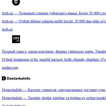
Izoh.uz — Толковый словарь узбекского языка. Более 35 000 сл
Izoh.uz — O'zbek tilining xalqona izohli lug'ati. 35 000 dan ortiq so'zla
izoh.uz
Полный смысл, происхождение, формы узбекских имён. Узнайт
O'zbek Ismlarning to'liq, batafsil ma'nosi, kelib chiqishi, shakllari. O'
ismlar.com
DostavkaInfo — Каталог сервисов, предлагающих доставку еды, 
DostavkaInfo — Taomlar, dorilar, kitoblar va boshqa uy uchun kerakli b
dostavkainfo.uz