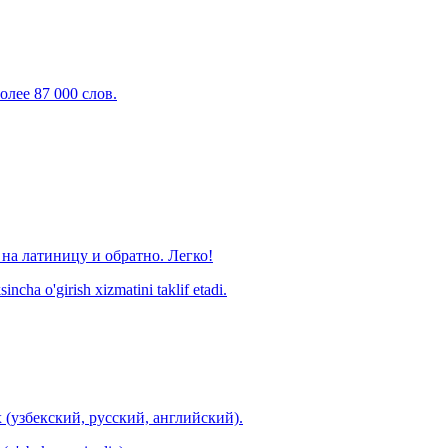
олее 87 000 слов.
на латиницу и обратно. Легко!
ncha o'girish xizmatini taklif etadi.
 (узбекский, русский, английский).