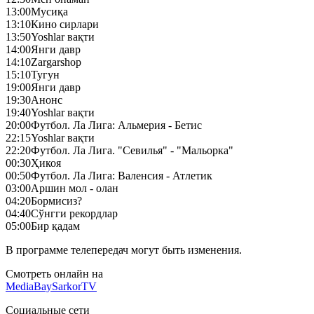
13:00
Mусиқа
13:10
Кино сирлари
13:50
Yoshlar вақти
14:00
Янги давр
14:10
Zargarshop
15:10
Тугун
19:00
Янги давр
19:30
Анонс
19:40
Yoshlar вақти
20:00
Футбол. Ла Лига: Альмерия - Бетис
22:15
Yoshlar вақти
22:20
Футбол. Ла Лига. "Севилья" - "Мальорка"
00:30
Ҳикоя
00:50
Футбол. Ла Лига: Валенсия - Атлетик
03:00
Аршин мол - олан
04:20
Бормисиз?
04:40
Сўнгги рекордлар
05:00
Бир қадам
В программе телепередач могут быть изменения.
Смотреть онлайн на
MediaBay
SarkorTV
Социальные сети