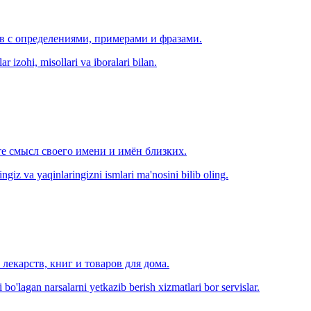
ов с определениями, примерами и фразами.
r izohi, misollari va iboralari bilan.
е смысл своего имени и имён близких.
zingiz va yaqinlaringizni ismlari ma'nosini bilib oling.
лекарств, книг и товаров для дома.
o'lagan narsalarni yetkazib berish xizmatlari bor servislar.